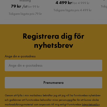
Mässing
Pris
Original
4 499 kr
Förr 4 999 kr
Pris
Original
79 kr
/st
Tidi
Förr 99 kr
Pris
Tidigare lägsta pris 4 499 kr
Pris
Tidigare lägsta pris 79 kr
Registrera dig för
nyhetsbrev
Ange din e-postadress
Prenumerera
Genom att fylla i min mailadress bekräftar jag att jag vill ha Furniturebox nyhetsbrev
och godkänner att Furniturebox behandlar mina personuppgifter för att kunna skicka
marknadsföringsmaterial som anpassats till mig enligt Furniturebox
Integritetspolicy
.