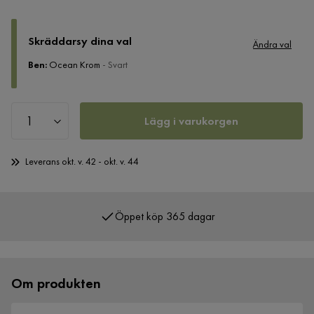
Skräddarsy dina val
Ändra val
Ben
:
Ocean Krom
- Svart
Lägg i varukorgen
Leverans okt. v. 42 - okt. v. 44
Öppet köp 365 dagar
Över 400 000 nöjda kunder
Om produkten