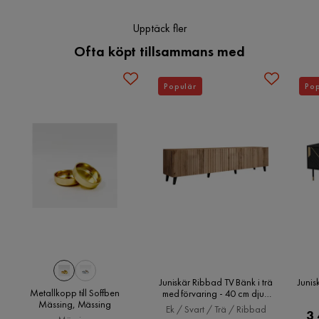
SE
Upptäck fler
5 år sedan
Ofta köpt tillsammans med
Verified by Trustvoice
Populär
Pop
Juniskär Ribbad TV Bänk i trä
Junis
Metallkopp till Soffben
med förvaring - 40 cm djup
Mässing, Mässing
200 cm bred 49 cm hög, Ek /
Ek / Svart / Trä / Ribbad
3 
Svart / Trä / Ribbad