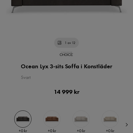
1 av 12
Ocean Lyx 3-sits Soffa i Konstläder
Svart
Pris
14 999 kr
Pris
Pris
Pris
Pris
+
0 kr
+
0 kr
+
0 kr
+
0 kr