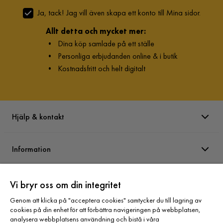
Ja, tack! Jag vill även skapa ett konto till Mina sidor.
Allt detta och mycket mer:
•
Dina köp samlade på ett ställe
•
Personliga erbjudanden online & i butik
•
Kostnadsfritt och helt digitalt
Hjälp & kontakt
Information
Varumärken
Vi bryr oss om din integritet
Genom att klicka på "acceptera cookies" samtycker du till lagring av
cookies på din enhet för att förbättra navigeringen på webbplatsen,
Sortiment
analysera webbplatsens användning och bistå i våra