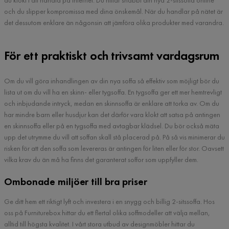
du klokt i att handla på internet. Du hittar snabbt din nya 2-sitssoffa online
och du slipper kompromissa med dina önskemål. När du handlar på nätet är
det dessutom enklare än någonsin att jämföra olika produkter med varandra.
För ett praktiskt och trivsamt vardagsrum
Om du vill göra inhandlingen av din nya soffa så effektiv som möjligt bör du
lista ut om du vill ha en skinn- eller tygsoffa. En tygsoffa ger ett mer hemtrevligt
och inbjudande intryck, medan en skinnsoffa är enklare att torka av. Om du
har mindre barn eller husdjur kan det därför vara klokt att satsa på antingen
en skinnsoffa eller på en tygsoffa med avtagbar klädsel. Du bör också mäta
upp det utrymme du vill att soffan skall stå placerad på. På så vis minimerar du
risken för att den soffa som levereras är antingen för liten eller för stor. Oavsett
vilka krav du än må ha finns det garanterat soffor som uppfyller dem.
Ombonade miljöer till bra priser
Ge ditt hem ett riktigt lyft och investera i en snygg och billig 2-sitssoffa. Hos
oss på Furniturebox hittar du ett flertal olika soffmodeller att välja mellan,
alltid till högsta kvalitet. I vårt stora utbud av designmöbler hittar du