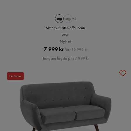
+2
Simerly 2-sits Soffa, brun
brun
Nyhet
Pris
Original
7 999 kr
Förr 10 999 kr
Pris
Tidigare lägsta pris 7 999 kr
Få kvar