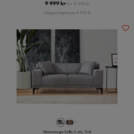
Pris
Original
9 999 kr
Förr 12 999 kr
Pris
Tidigare lägsta pris 9 999 kr
+1
Mississauga Soffa 2-sits, Grå