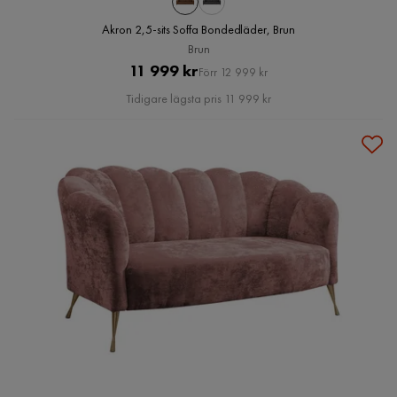
Akron 2,5-sits Soffa Bondedläder, Brun
Brun
Pris
Original
11 999 kr
Förr 12 999 kr
Pris
Tidigare lägsta pris 11 999 kr