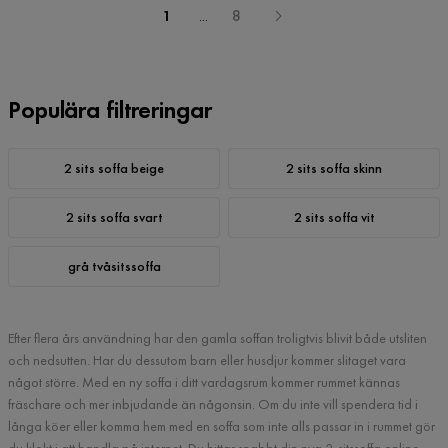
1
...
8
Populära filtreringar
2 sits soffa beige
2 sits soffa skinn
2 sits soffa svart
2 sits soffa vit
grå tvåsitssoffa
Efter flera års användning har den gamla soffan troligtvis blivit både utsliten
och nedsutten. Har du dessutom barn eller husdjur kommer slitaget vara
något större. Med en ny soffa i ditt vardagsrum kommer rummet kännas
fräschare och mer inbjudande än någonsin. Om du inte vill spendera tid i
långa köer eller komma hem med en soffa som inte alls passar in i rummet gör