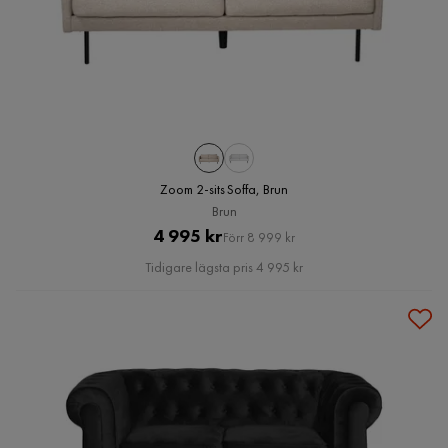
Zoom 2-sits Soffa, Brun
Brun
Pris
Original
4 995 kr
Förr 8 999 kr
Pris
Tidigare lägsta pris 4 995 kr