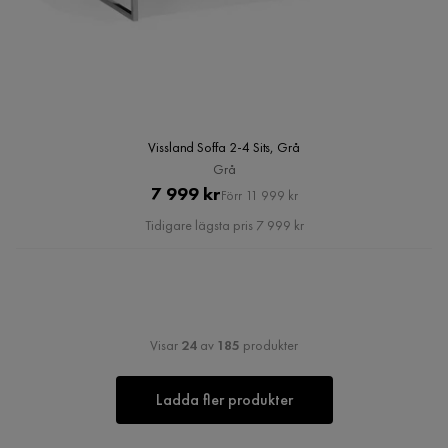
Vissland Soffa 2-4 Sits, Grå
Grå
Pris
Original
7 999 kr
Förr 11 999 kr
Pris
Tidigare lägsta pris 7 999 kr
Visar
24
av
185
produkter
Ladda fler produkter