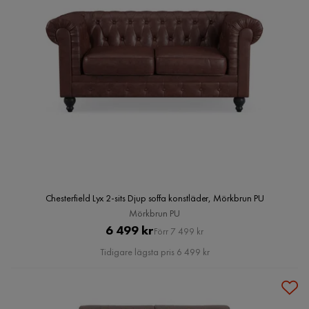
Chesterfield Lyx 2-sits Djup soffa konstläder, Mörkbrun PU
Mörkbrun PU
Pris
Original
6 499 kr
Förr 7 499 kr
Pris
Tidigare lägsta pris 6 499 kr