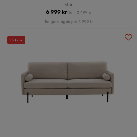
Grå
Pris
Original
6 999 kr
Förr 10 499 kr
Pris
Tidigare lägsta pris 6 999 kr
Få kvar