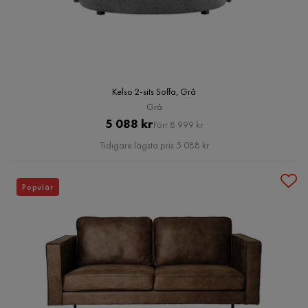
Kelso 2-sits Soffa, Grå
Grå
Pris
Original
5 088 kr
Förr 8 999 kr
Pris
Tidigare lägsta pris 5 088 kr
Populär