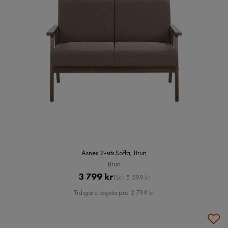
Asnes 2-sits Soffa, Brun
Brun
Pris
Original
3 799 kr
Förr 5 599 kr
Pris
Tidigare lägsta pris 3 799 kr