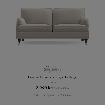
+2
Howard Classic 2-sits Tygsoffa, Beige
Beige
Pris
Original
7 999 kr
Förr 9 999 kr
Pris
Tidigare lägsta pris 7 999 kr