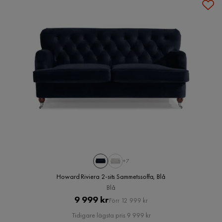
+7
Howard Riviera 2-sits Sammetssoffa, Blå
Blå
Pris
Original
9 999 kr
Förr 12 999 kr
Pris
Tidigare lägsta pris 9 999 kr