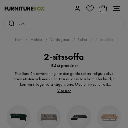
Hem
Möbler
Vardagsrum
Soffor
2-sits soffor
2-sitssoffa
185 st produkter
Efter flera års användning har den gamla soffan troligtvis blivit
både utsliten och nedsutten. Har du dessutom barn eller husdjur
kommer slitaget vara något större. Med en ny soffa i ditt
vardagsrum kommer rummet kännas fräschare och mer
Visa mer
inbjudande än någonsin. Om du inte vill spendera tid i långa
köer eller komma hem med en soffa som inte alls passar in i rummet
gör du klokt i att handla på internet. Du hittar snabbt din nya 2-
sitssoffa online och du slipper kompromissa med dina önskemål.
När du handlar på nätet är det dessutom enklare än någonsin att
jämföra olika produkter med varandra.