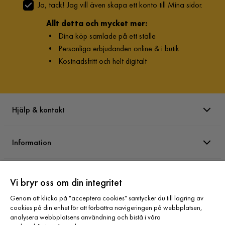
Ja, tack! Jag vill även skapa ett konto till Mina sidor.
Allt detta och mycket mer:
•
Dina köp samlade på ett ställe
•
Personliga erbjudanden online & i butik
•
Kostnadsfritt och helt digitalt
Hjälp & kontakt
Information
Varumärken
Vi bryr oss om din integritet
Genom att klicka på "acceptera cookies" samtycker du till lagring av
Sortiment
cookies på din enhet för att förbättra navigeringen på webbplatsen,
analysera webbplatsens användning och bistå i våra