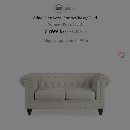
+2
Adrial 2-sits Soffa, Sammet/Rosa/Guld
Sammet/Rosa/Guld
Pris
Original
7 499 kr
Förr 8 499 kr
Pris
Tidigare lägsta pris 7 499 kr