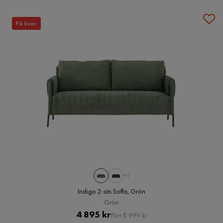
Få kvar
+1
Indigo 2-sits Soffa, Grön
Grön
Pris
Original
4 895 kr
Förr 8 999 kr