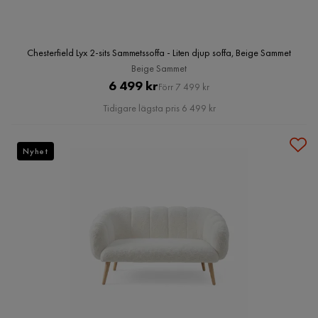
Chesterfield Lyx 2-sits Sammetssoffa - Liten djup soffa, Beige Sammet
Beige Sammet
Pris
Original
6 499 kr
Förr 7 499 kr
Pris
Tidigare lägsta pris 6 499 kr
Nyhet