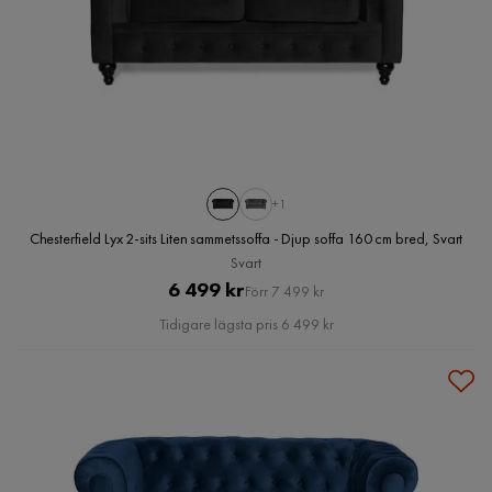
+1
Chesterfield Lyx 2-sits Liten sammetssoffa - Djup soffa 160 cm bred, Svart
Svart
Pris
Original
6 499 kr
Förr 7 499 kr
Pris
Tidigare lägsta pris 6 499 kr