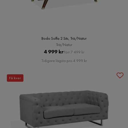
Bodo Soffa 2 Sits, Trä/Natur
Trä/Natur
Pris
Original
4 999 kr
Förr 7 499 kr
Pris
Tidigare lägsta pris 4 999 kr
Få kvar