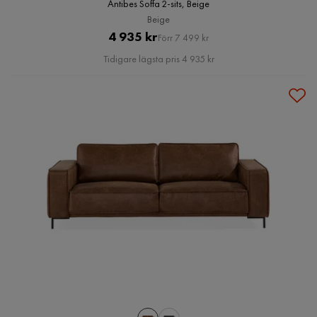
Antibes Soffa 2-sits, Beige
Beige
Pris
Original
4 935 kr
Förr 7 499 kr
Pris
Tidigare lägsta pris 4 935 kr