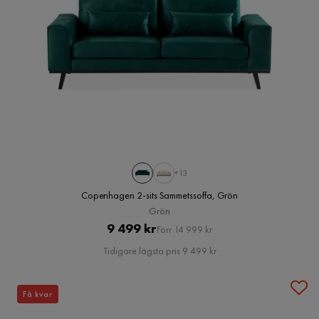
+13
Copenhagen 2-sits Sammetssoffa, Grön
Grön
Pris
Original
9 499 kr
Förr 14 999 kr
Pris
Tidigare lägsta pris 9 499 kr
Få kvar