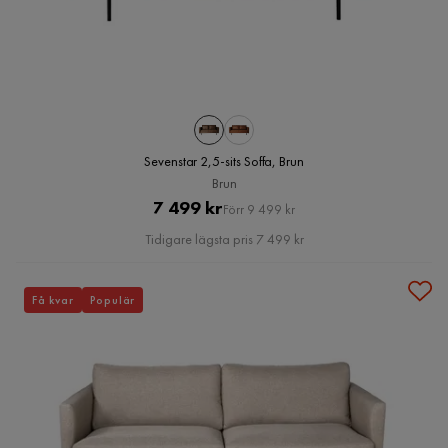
Sevenstar 2,5-sits Soffa, Brun
Brun
Pris
Original
7 499 kr
Förr 9 499 kr
Pris
Tidigare lägsta pris 7 499 kr
Få kvar
Populär