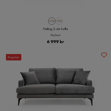
Hafing 2-sits Soffa
Nyhet
Pris
6 999 kr
Populär