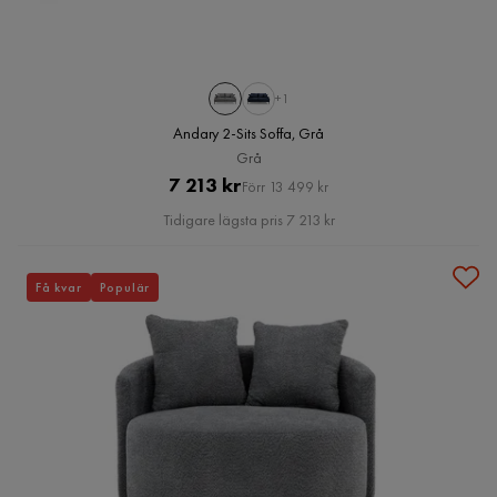
+1
Andary 2-Sits Soffa, Grå
Grå
Pris
Original
7 213 kr
Förr 13 499 kr
Pris
Tidigare lägsta pris 7 213 kr
Få kvar
Populär