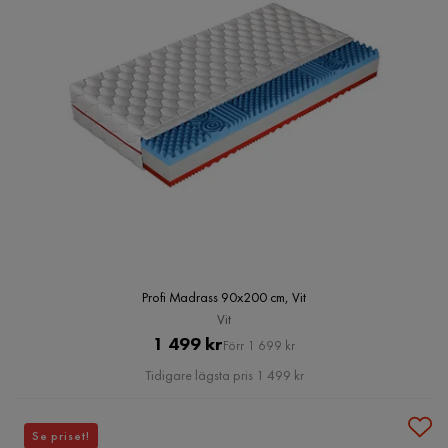
Profi Madrass 90x200 cm, Vit
Vit
Pris
Original
1 499 kr
Förr 1 699 kr
Pris
Tidigare lägsta pris 1 499 kr
Se priset!