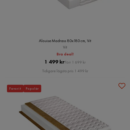
Alouise Madrass 80x180 cm, Vit
Vit
Bra deal!
Pris
Original
1 499 kr
Förr 1 699 kr
Pris
Tidigare lägsta pris 1 499 kr
Favorit
Populär