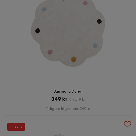
Barnmatta Durevi
Pris
Original
349 kr
Förr 519 kr
Pris
Tidigare lägsta pris 349 kr
Få kvar