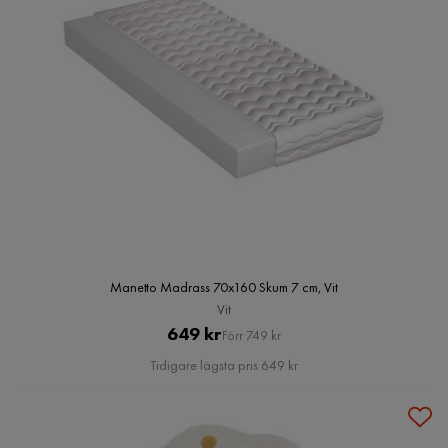
Manetto Madrass 70x160 Skum 7 cm, Vit
Vit
Pris
Original
649 kr
Förr 749 kr
Pris
Tidigare lägsta pris 649 kr