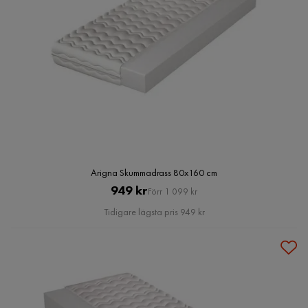
Arigna Skummadrass 80x160 cm
Pris
Original
949 kr
Förr 1 099 kr
Pris
Tidigare lägsta pris 949 kr