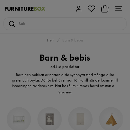
Hem
Barn & bebis
Barn & bebis
444 st produkter
Barn och bebisar är nästan alltid synonymt med många olika
grejer och prylar. Därför behöver man tänka till när det kommer till
inredningen av deras rum. Här hos Furniturebox har vi ett stort och
fint utbud av barnrumsinredning med allt vad det innebär. Och
Visa mer
det är mycket som kan behövas till barnrummet: möbler, textilier,
leksaker och så självklart olika slags lösningar för förvaring.