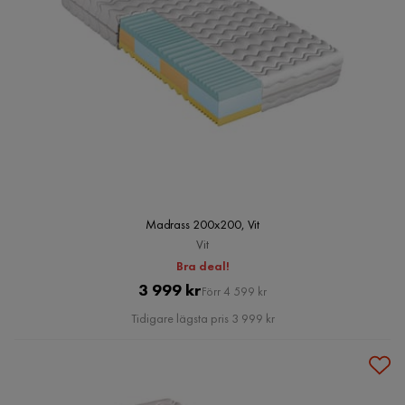
Madrass 200x200, Vit
Vit
Bra deal!
Pris
Original
3 999 kr
Förr 4 599 kr
Pris
Tidigare lägsta pris 3 999 kr