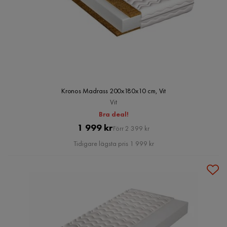
Kronos Madrass 200x180x10 cm, Vit
Vit
Bra deal!
Pris
Original
1 999 kr
Förr 2 399 kr
Pris
Tidigare lägsta pris 1 999 kr