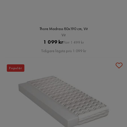
Thore Madrass 80x190 cm, Vit
Vit
Pris
Original
1 099 kr
Förr 1 499 kr
Pris
Tidigare lägsta pris 1 099 kr
Populär