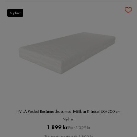
Nyhet
HVILA Pocket Resårmadrass med Tvättbar Klädsel 80x200 cm
Nyhet
Pris
Original
1 899 kr
Förr 3 399 kr
Pris
Tidigare lägsta pris 1 899 kr