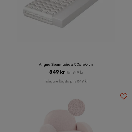
Arigna Skummadrass 80x160 cm
Pris
Original
849 kr
Förr 949 kr
Pris
Tidigare lägsta pris 849 kr