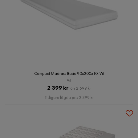
Compact Madrass Basic 90x200x10, Vit
Vit
Pris
Original
2 399 kr
Förr 2 599 kr
Pris
Tidigare lägsta pris 2 399 kr