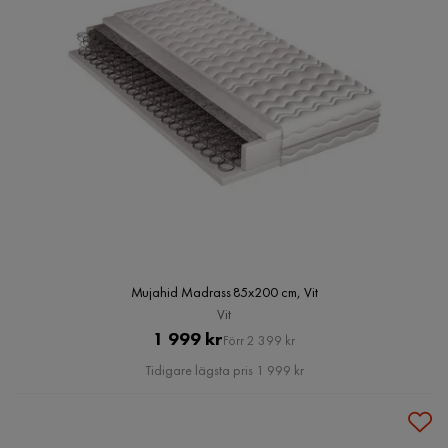
Mujahid Madrass 85x200 cm, Vit
Vit
Pris
Original
1 999 kr
Förr 2 399 kr
Pris
Tidigare lägsta pris 1 999 kr