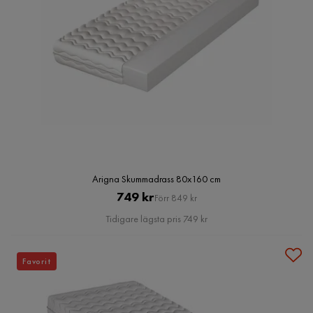
Arigna Skummadrass 80x160 cm
Pris
Original
749 kr
Förr 849 kr
Pris
Tidigare lägsta pris 749 kr
Favorit