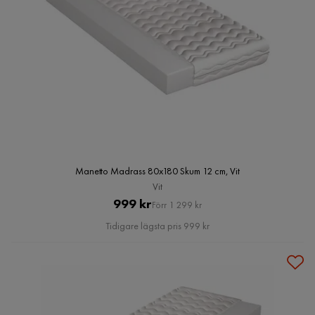
Manetto Madrass 80x180 Skum 12 cm, Vit
Vit
Pris
Original
999 kr
Förr 1 299 kr
Pris
Tidigare lägsta pris 999 kr