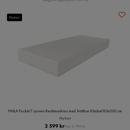
Nyhet
HVILA Pocket 7-zoners Resårmadrass med Tvättbar Klädsel 80x200 cm
Nyhet
Pris
Original
2 599 kr
Förr 3 799 kr