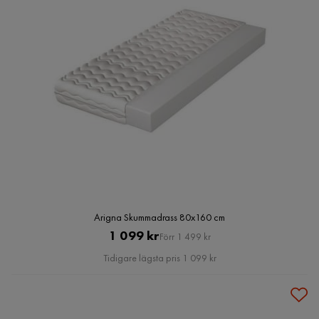
Arigna Skummadrass 80x160 cm
Pris
Original
1 099 kr
Förr 1 499 kr
Pris
Tidigare lägsta pris 1 099 kr