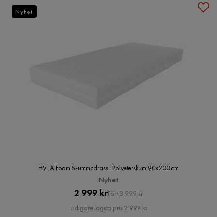
Nyhet
HVILA Foam Skummadrass i Polyeterskum 90x200 cm
Nyhet
Pris
Original
2 999 kr
Förr 3 999 kr
Pris
Tidigare lägsta pris 2 999 kr