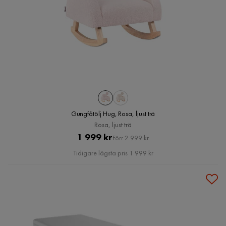
Gungfåtölj Hug, Rosa, ljust trä
Rosa, ljust trä
Pris
Original
1 999 kr
Förr 2 999 kr
Pris
Tidigare lägsta pris 1 999 kr