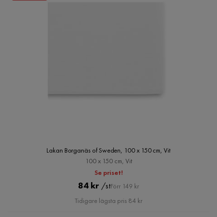
Lakan Borganäs of Sweden, 100 x 150 cm, Vit
100 x 150 cm, Vit
Se priset!
Pris
Original
84 kr
/st
Förr 149 kr
Pris
Tidigare lägsta pris 84 kr