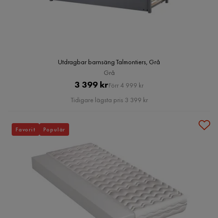
Utdragbar barnsäng Talmontiers, Grå
Grå
Pris
Original
3 399 kr
Förr 4 999 kr
Pris
Tidigare lägsta pris 3 399 kr
Favorit
Populär