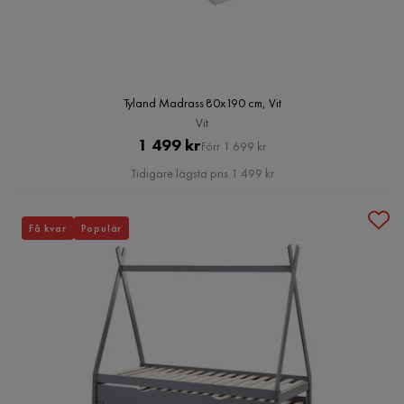
Tyland Madrass 80x190 cm, Vit
Vit
Pris
Original
1 499 kr
Förr 1 699 kr
Pris
Tidigare lägsta pris 1 499 kr
Få kvar
Populär