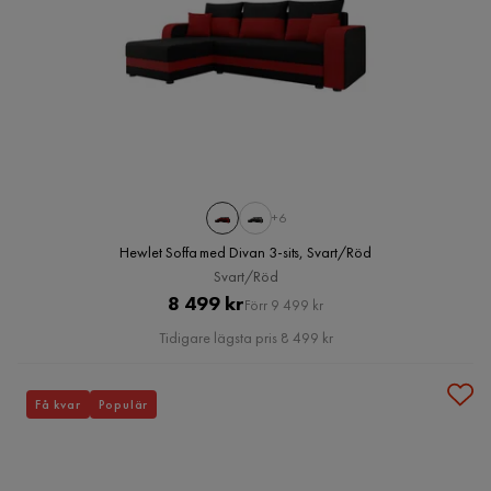
+6
Hewlet Soffa med Divan 3-sits, Svart/Röd
Svart/Röd
Pris
Original
8 499 kr
Förr 9 499 kr
Pris
Tidigare lägsta pris 8 499 kr
Få kvar
Populär