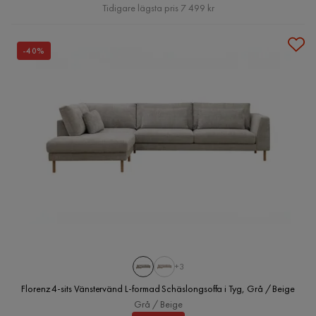
Pris
Tidigare lägsta pris 7 499 kr
-40%
+3
Florenz 4-sits Vänstervänd L-formad Schäslongsoffa i Tyg, Grå / Beige
Grå / Beige