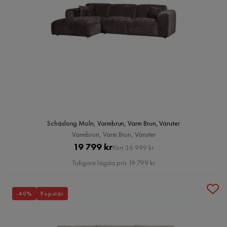
Schäslong Moln, Varmbrun, Varm Brun, Vänster
Varmbrun, Varm Brun, Vänster
Pris
Original
19 799 kr
Förr 36 999 kr
Pris
Tidigare lägsta pris 19 799 kr
-40%
Populär