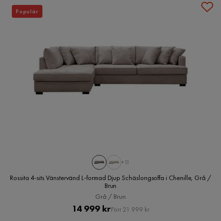
Populär
+11
Rossita 4-sits Vänstervänd L-formad Djup Schäslongsoffa i Chenille, Grå /
Brun
Grå / Brun
Pris
Original
14 999 kr
Förr 21 999 kr