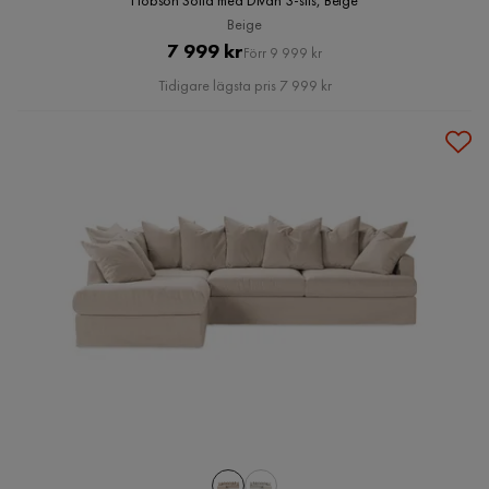
Hobson Soffa med Divan 3-sits, Beige
Beige
Pris
Original
7 999 kr
Förr 9 999 kr
Pris
Tidigare lägsta pris 7 999 kr