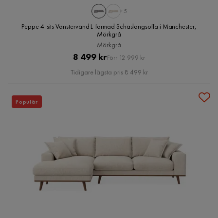
+5
Peppe 4-sits Vänstervänd L-formad Schäslongsoffa i Manchester,
Mörkgrå
Mörkgrå
Pris
Original
8 499 kr
Förr 12 999 kr
Pris
Tidigare lägsta pris 8 499 kr
Populär