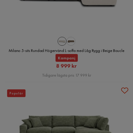
Milano 5-sits Rundad Högervänd L-soffa med Låg Rygg i Beige Boucle
Kampanj
Rabatterat
8 999 kr
Pris
Tidigare lägsta pris 17 999 kr
Populär