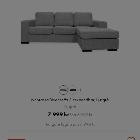
+1
Nebraska Divansoffa 3-sits Vändbar, Ljusgrå
Ljusgrå
Pris
Original
7 999 kr
Förr 8 999 kr
Pris
Tidigare lägsta pris 7 999 kr