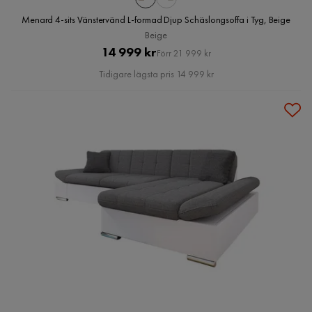
Menard 4-sits Vänstervänd L-formad Djup Schäslongsoffa i Tyg, Beige
Beige
Pris
Original
14 999 kr
Förr 21 999 kr
Pris
Tidigare lägsta pris 14 999 kr