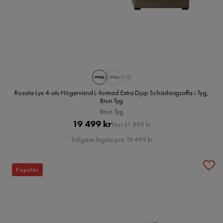
+13
Rossita Lyx 4-sits Högervänd L-formad Extra Djup Schäslongsoffa i Tyg,
Brun Tyg
Brun Tyg
Pris
Original
19 499 kr
Förr 31 999 kr
Pris
Tidigare lägsta pris 19 499 kr
Populär