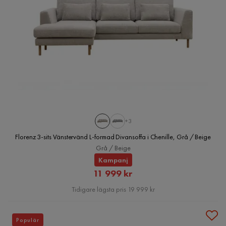
+3
Florenz 3-sits Vänstervänd L-formad Divansoffa i Chenille, Grå / Beige
Grå / Beige
Kampanj
Rabatterat
11 999 kr
Pris
Tidigare lägsta pris 19 999 kr
Populär