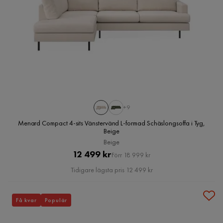
+9
Menard Compact 4-sits Vänstervänd L-formad Schäslongsoffa i Tyg,
Beige
Beige
Pris
Original
12 499 kr
Förr 18 999 kr
Pris
Tidigare lägsta pris 12 499 kr
Få kvar
Populär