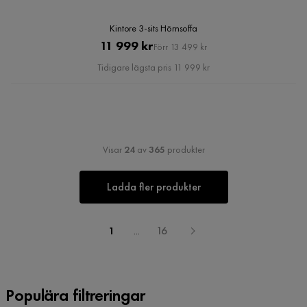
Kintore 3-sits Hörnsoffa
Pris
Original
11 999 kr
Förr 13 499 kr
Pris
Tidigare lägsta pris 11 999 kr
Visar
24
av
365
produkter
Ladda fler produkter
1
...
16
Populära filtreringar