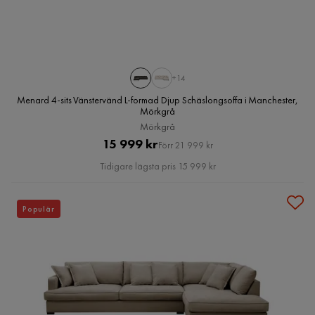
+14
Menard 4-sits Vänstervänd L-formad Djup Schäslongsoffa i Manchester,
Mörkgrå
Mörkgrå
Pris
Original
15 999 kr
Förr 21 999 kr
Pris
Tidigare lägsta pris 15 999 kr
Populär