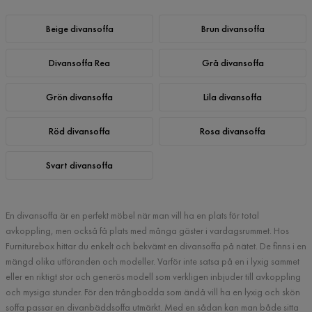
Beige divansoffa
Brun divansoffa
Divansoffa Rea
Grå divansoffa
Grön divansoffa
Lila divansoffa
Röd divansoffa
Rosa divansoffa
Svart divansoffa
En divansoffa är en perfekt möbel när man vill ha en plats för total
avkoppling, men också få plats med många gäster i vardagsrummet. Hos
Furniturebox hittar du enkelt och bekvämt en divansoffa på nätet. De finns i en
mängd olika utföranden och modeller. Varför inte satsa på en i lyxig sammet
eller en riktigt stor och generös modell som verkligen inbjuder till avkoppling
och mysiga stunder. För den trångbodda som ändå vill ha en lyxig och skön
soffa passar en divanbäddsoffa utmärkt. Med en sådan kan man både sitta