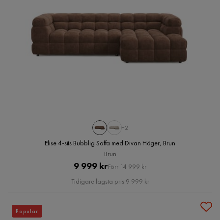
+2
Elise 4-sits Bubblig Soffa med Divan Höger, Brun
Brun
Pris
Original
9 999 kr
Förr 14 999 kr
Pris
Tidigare lägsta pris 9 999 kr
Populär