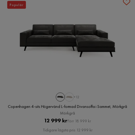
Populär
+12
Copenhagen 4-sits Högervänd L-formad Divansoffa i Sammet, Mörkgrå
Mörkgrå
Pris
Original
12 999 kr
Förr 18 999 kr
Pris
Tidigare lägsta pris 12 999 kr