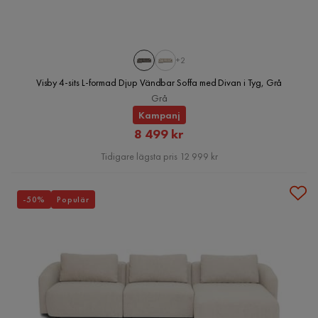
+2
Visby 4-sits L-formad Djup Vändbar Soffa med Divan i Tyg, Grå
Grå
Kampanj
Rabatterat
8 499 kr
Pris
Tidigare lägsta pris 12 999 kr
-50%
Populär