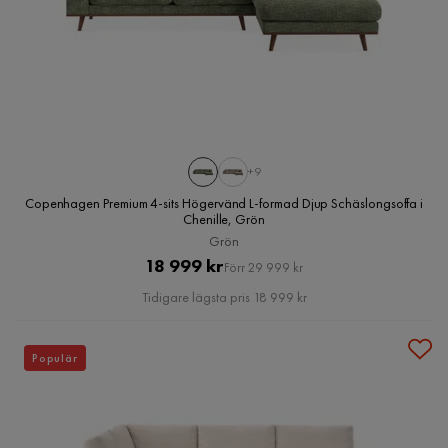
+9
Copenhagen Premium 4-sits Högervänd L-formad Djup Schäslongsoffa i
Chenille, Grön
Grön
Pris
Original
18 999 kr
Förr 29 999 kr
Pris
Tidigare lägsta pris 18 999 kr
Populär