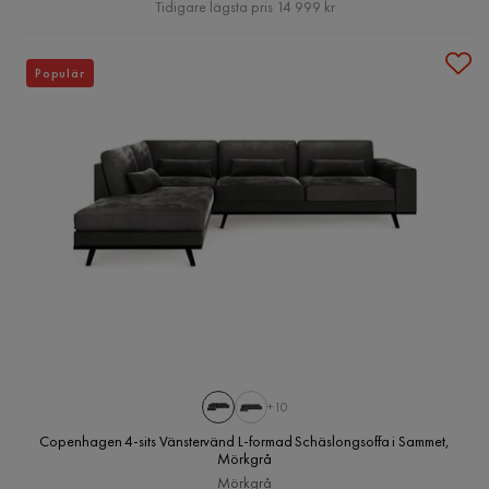
Pris
Tidigare lägsta pris 14 999 kr
Populär
+10
Copenhagen 4-sits Vänstervänd L-formad Schäslongsoffa i Sammet,
Mörkgrå
Mörkgrå