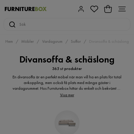
Hem
Möbler
Vardagsrum
Soffor
Divansoffa & schäslong
Divansoffa & schäslong
365 st produkter
En divansoffa är en perfekt möbel när man vill ha en plats för total
avkoppling, men också få plats med många gäster i
vardagsrummet. Hos Furniturebox hittar du enkelt och bekvämt en
divansoffa på nätet. De finns i en mängd olika utföranden och
Visa mer
modeller. Varför inte satsa på en i lyxig sammet eller en riktigt stor
och generös modell som verkligen inbjuder till avkoppling och
mysiga stunder. För den trångbodda som ändå vill ha en lyxig
och skön soffa passar en divanbäddsoffa utmärkt. Med en sådan
kan man både sitta bekvämt på dagarna och sova skönt på
nätterna, utan att behöva ta för mycket plats i anspråk.