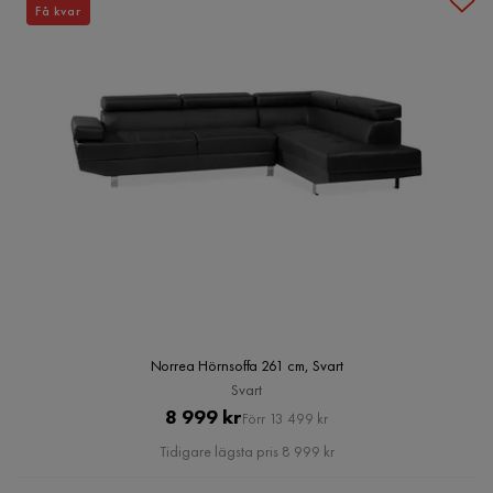
Få kvar
Norrea Hörnsoffa 261 cm, Svart
Svart
Pris
Original
8 999 kr
Förr 13 499 kr
Pris
Tidigare lägsta pris 8 999 kr