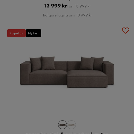
Pris
Original
13 999 kr
Förr 18 999 kr
Pris
Tidigare lägsta pris 13 999 kr
Populär
Nyhet