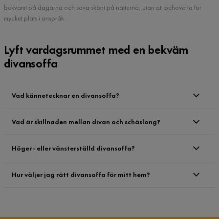
bekvämt på dagarna och sova skönt på nätterna, utan att behöva ta för
mycket plats i anspråk.
Lyft vardagsrummet med en bekväm
divansoffa
Vad kännetecknar en divansoffa?
Vad är skillnaden mellan divan och schäslong?
Höger- eller vänsterställd divansoffa?
Hur väljer jag rätt divansoffa för mitt hem?