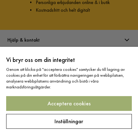
•
Personliga erbjudanden online & i butik
•
Kostnadsfritt och helt digitalt
Hjälp & kontakt
Vi bryr oss om din integritet
Information
Genom att klicka på "acceptera cookies" samtycker du till lagring av
cookies på din enhet för att förbättra navigeringen på webbplatsen,
Varumärken
analysera webbplatsens användning och bistå i våra
marknadsföringsåtgärder.
Sortiment
Acceptera cookies
Inställningar