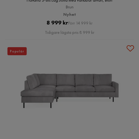
Havana 3-sits Låg Soffa med vändbar divan, Brun
Brun
Nyhet
Pris
Original
8 999 kr
Förr 14 999 kr
Pris
Tidigare lägsta pris 8 999 kr
Populär