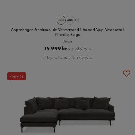
+9
Copenhagen Premium 4-sits Vänstervänd L-formad Djup Divansoffa i
Chenille, Beige
Beige
Pris
Original
15 999 kr
Förr 24 999 kr
Pris
Tidigare lägsta pris 15 999 kr
Populär