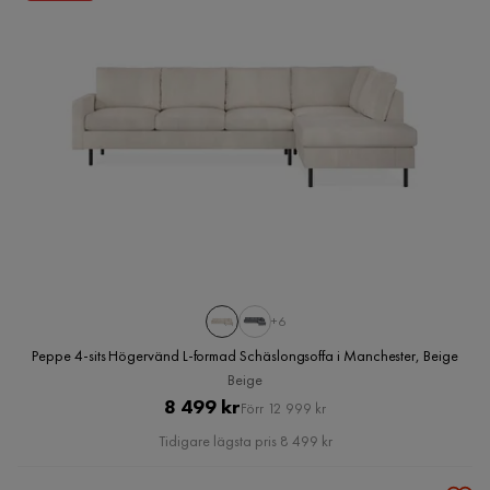
+6
Peppe 4-sits Högervänd L-formad Schäslongsoffa i Manchester, Beige
Beige
Pris
Original
8 499 kr
Förr 12 999 kr
Pris
Tidigare lägsta pris 8 499 kr