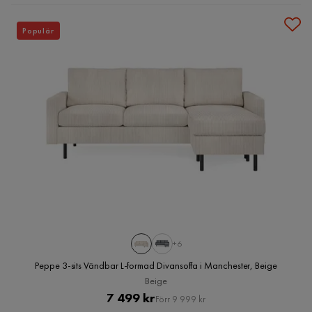
Populär
+6
Peppe 3-sits Vändbar L-formad Divansoffa i Manchester, Beige
Beige
Pris
Original
7 499 kr
Förr 9 999 kr