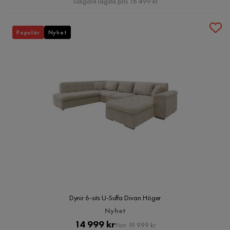
Tidigare lägsta pris 16 499 kr
Populär
Nyhet
Dynir 6-sits U-Suffa Divan Höger
Nyhet
Pris
Original
14 999 kr
Förr 19 999 kr