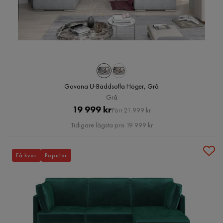
Govana U-Bäddsoffa Höger, Grå
Grå
Pris
Original
19 999 kr
Förr 21 999 kr
Pris
Tidigare lägsta pris 19 999 kr
Få kvar
Populär