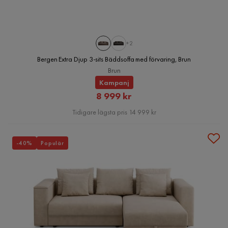
+2
Bergen Extra Djup 3-sits Bäddsoffa med förvaring, Brun
Brun
Kampanj
Rabatterat
8 999 kr
Pris
Tidigare lägsta pris 14 999 kr
-40%
Populär