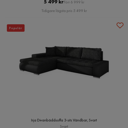
Pris
Original
5 499 kr
Förr 6 999 kr
Pris
Tidigare lägsta pris 5 499 kr
Populär
Irja Divanbäddsoffa 3-sits Vändbar, Svart
Svart