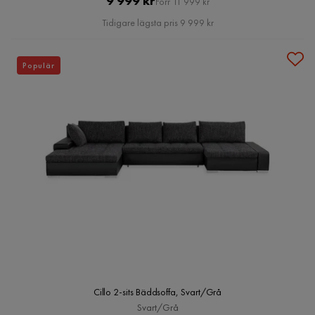
9 999 kr
Förr 11 999 kr
Pris
Tidigare lägsta pris 9 999 kr
Populär
Cillo 2-sits Bäddsoffa, Svart/Grå
Svart/Grå