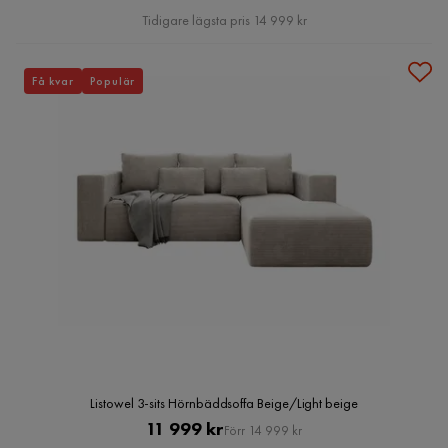
Pris
Tidigare lägsta pris 14 999 kr
Få kvar
Populär
Listowel 3-sits Hörnbäddsoffa Beige/Light beige
Pris
Original
11 999 kr
Förr 14 999 kr