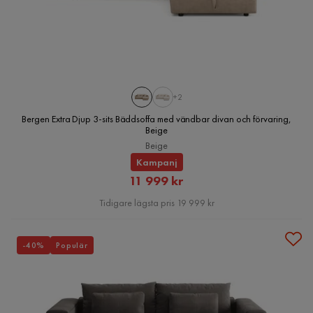
+2
Bergen Extra Djup 3-sits Bäddsoffa med vändbar divan och förvaring,
Beige
Beige
Kampanj
Rabatterat
11 999 kr
Pris
Tidigare lägsta pris 19 999 kr
-40%
Populär