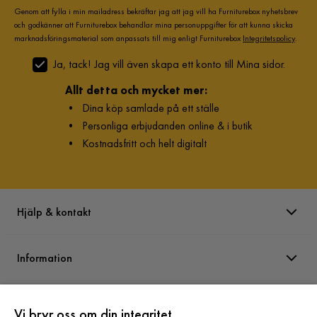
Genom att fylla i min mailadress bekräftar jag att jag vill ha Furniturebox nyhetsbrev
och godkänner att Furniturebox behandlar mina personuppgifter för att kunna skicka
marknadsföringsmaterial som anpassats till mig enligt Furniturebox
Integritetspolicy
.
Ja, tack! Jag vill även skapa ett konto till Mina sidor.
Allt detta och mycket mer:
•
Dina köp samlade på ett ställe
•
Personliga erbjudanden online & i butik
•
Kostnadsfritt och helt digitalt
Hjälp & kontakt
Information
Varumärken
Vi bryr oss om din integritet