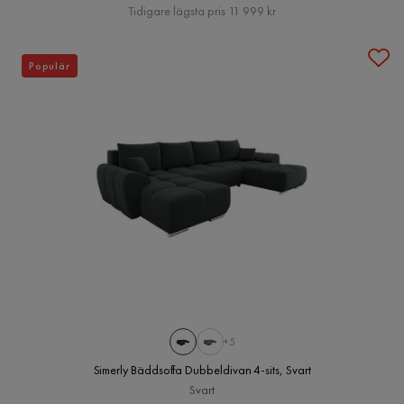
Pris
Tidigare lägsta pris 11 999 kr
Populär
+5
Simerly Bäddsoffa Dubbeldivan 4-sits, Svart
Svart