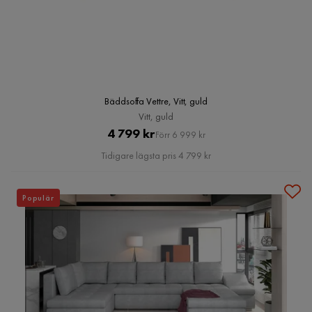
Bäddsoffa Vettre, Vitt, guld
Vitt, guld
Pris
Original
4 799 kr
Förr 6 999 kr
Pris
Tidigare lägsta pris 4 799 kr
Populär