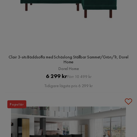
Clair 3-sits Bäddsoffa med Schäslong Ställbar Sammet/Grön/Tr, Dorel
Home
Dorel Home
Pris
Original
6 299 kr
Förr 10 499 kr
Pris
Tidigare lägsta pris 6 299 kr
Populär