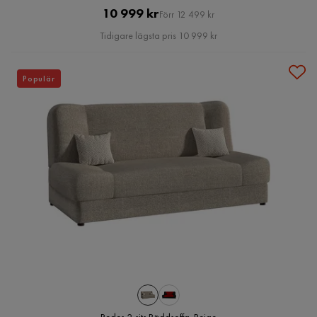
Pris
Original
10 999 kr
Förr 12 499 kr
Pris
Tidigare lägsta pris 10 999 kr
Populär