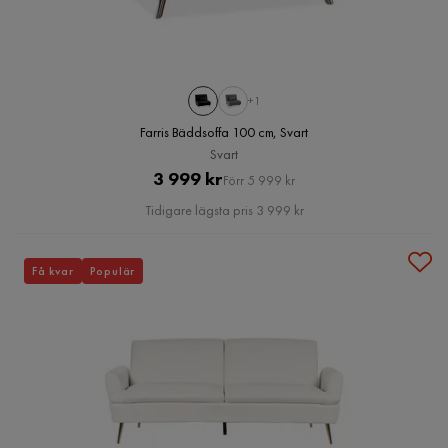
+1
Farris Bäddsoffa 100 cm, Svart
Svart
Pris
Original
3 999 kr
Förr 5 999 kr
Pris
Tidigare lägsta pris 3 999 kr
Få kvar
Populär