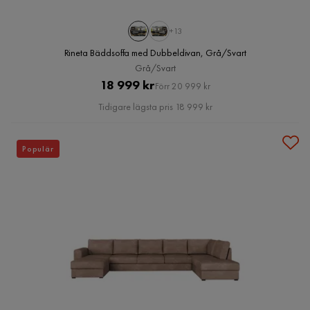
+13
Rineta Bäddsoffa med Dubbeldivan, Grå/Svart
Grå/Svart
Pris
Original
18 999 kr
Förr 20 999 kr
Pris
Tidigare lägsta pris 18 999 kr
Populär