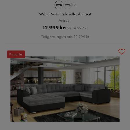
+2
Wilma 6-sits Bäddsoffa, Antracit
Antracit
Pris
Original
12 999 kr
Förr 14 999 kr
Pris
Tidigare lägsta pris 12 999 kr
Populär