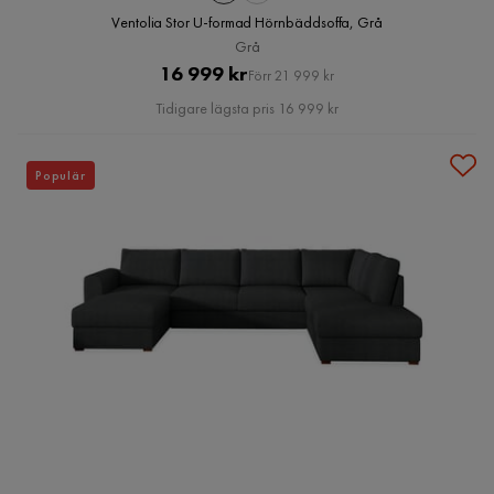
Ventolia Stor U-formad Hörnbäddsoffa, Grå
Grå
Pris
Original
16 999 kr
Förr 21 999 kr
Pris
Tidigare lägsta pris 16 999 kr
Populär