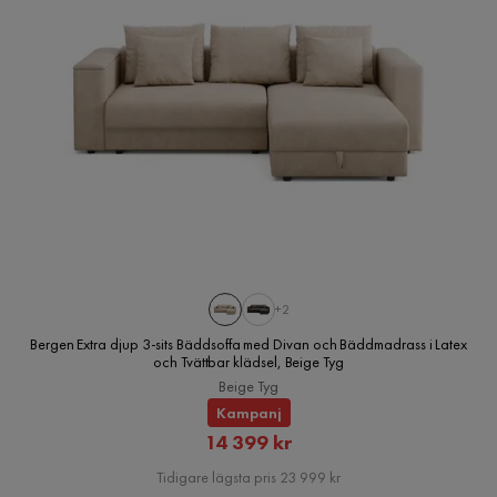
+2
Bergen Extra djup 3-sits Bäddsoffa med Divan och Bäddmadrass i Latex
och Tvättbar klädsel, Beige Tyg
Beige Tyg
Kampanj
Rabatterat
14 399 kr
Pris
Tidigare lägsta pris 23 999 kr