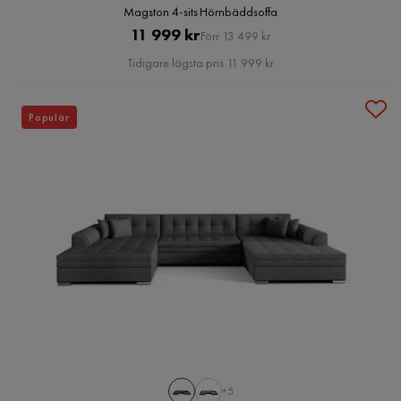
Magston 4-sits Hörnbäddsoffa
Pris
Original
11 999 kr
Förr 13 499 kr
Pris
Tidigare lägsta pris 11 999 kr
Populär
+5