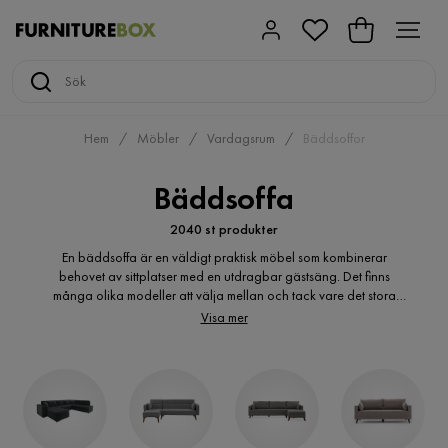
Hem
Möbler
Vardagsrum
Bäddsoffor
Bäddsoffa
2040 st produkter
En bäddsoffa är en väldigt praktisk möbel som kombinerar
behovet av sittplatser med en utdragbar gästsäng. Det finns
många olika modeller att välja mellan och tack vare det stora
urvalet går det att hitta den perfekta färgen som passar in perfekt
Visa mer
med hemmets inredning.