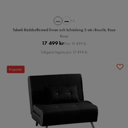
+3
Taberk Bäddsoffa med Divan och Schäslong 5-sits i Bouclé, Rosa
Rosa
Pris
Original
17 499 kr
Förr 19 499 kr
Pris
Tidigare lägsta pris 17 499 kr
Populär