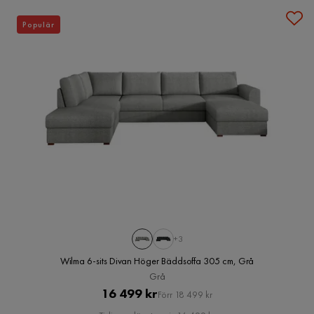
Populär
+3
Wilma 6-sits Divan Höger Bäddsoffa 305 cm, Grå
Grå
Pris
Original
16 499 kr
Förr 18 499 kr
Pris