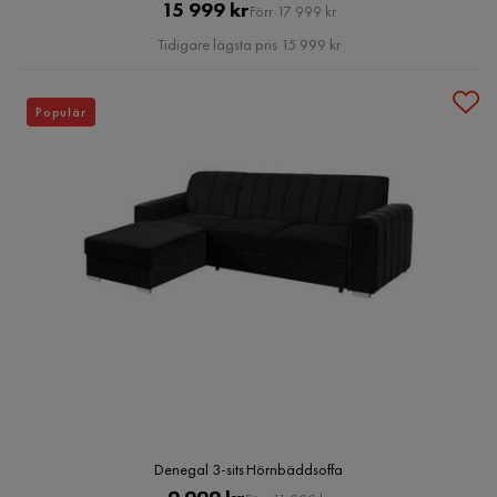
Pris
Original
15 999 kr
Förr 17 999 kr
Pris
Tidigare lägsta pris 15 999 kr
Populär
Denegal 3-sits Hörnbäddsoffa
Pris
Original