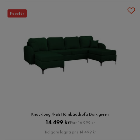
Populär
Knocklong 4-sits Hörnbäddsoffa Dark green
Pris
Original
14 499 kr
Förr 16 999 kr
Pris
Tidigare lägsta pris 14 499 kr