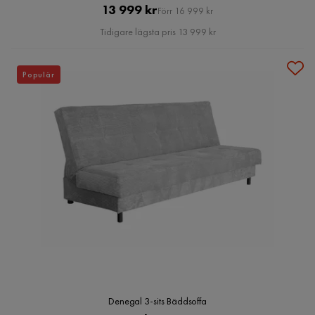
Pris
Original
13 999 kr
Förr 16 999 kr
Pris
Tidigare lägsta pris 13 999 kr
Populär
Denegal 3-sits Bäddsoffa