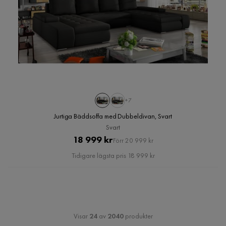
+7
Jurtiga Bäddsoffa med Dubbeldivan, Svart
Svart
Pris
Original
18 999 kr
Förr 20 999 kr
Pris
Tidigare lägsta pris 18 999 kr
Visar
24
av
2040
produkter