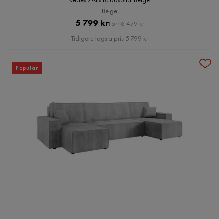
Redes 2-sits Bäddsoffa, Beige
Beige
Pris
Original
5 799 kr
Förr 6 499 kr
Pris
Tidigare lägsta pris 5 799 kr
Populär