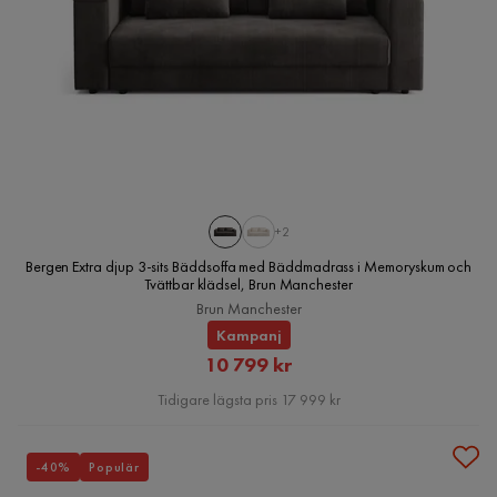
+2
Bergen Extra djup 3-sits Bäddsoffa med Bäddmadrass i Memoryskum och
Tvättbar klädsel, Brun Manchester
Brun Manchester
Kampanj
Rabatterat
10 799 kr
Pris
Tidigare lägsta pris 17 999 kr
-40%
Populär