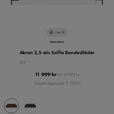
1 av 10
Akron 2,5-sits Soffa Bondedläder
Brun
Pris
Original
11 999 kr
Förr 12 999 kr
Pris
Tidigare lägsta pris 11 999 kr