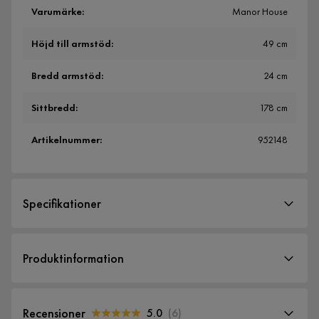
Varumärke
:
Manor House
Höjd till armstöd
:
49 cm
Bredd armstöd
:
24 cm
Sittbredd
:
178 cm
Artikelnummer
:
952148
Specifikationer
Artikelnummer:
952148
Produktinformation
Storlek
Skapa en bekväm och stilren plats för hela familjen med
Höjd
81 cm
EMRIK 2,5-sits soffa i Bonded Leather! Den är tillverkad av
Recensioner
5.0
(
6
)