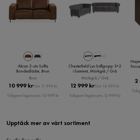
påfrestningar genomgår komponenterna i våra soffor
Garanti
10 år
Nor
N
kvalitetskontroller och tester. Som ett resultat av våra
Stil
Rustik
tester har vi kunnat utöka konsumentköplagens
reklamationsrätt med förlängda garantier på hela vårt
4 år sedan
Färg
Brun
soffsortiment. Garantitiden för den här soffan ser du
under köpknappen.
Remco S
Fotpall ingår
Nej
RS
+1
Naje
Serie
Akron
Akron 2-sits Soffa
Chesterfield Lyx Soffgrupp 3+2
Förva
5 år sedan
Bondedläder, Brun
i Sammet, Mörkgrå / Grå
Brun
Mörkgrå / Grå
2
Pris
Original
Pris
Original
10 999 kr
12 999 kr
Förr 11 999 kr
Förr 16 999 kr
Verified by Trustvoice
Tidi
Pris
Pris
Tidigare lägsta pris 10 999 kr
Tidigare lägsta pris 12 999 kr
Upptäck mer av vårt sortiment