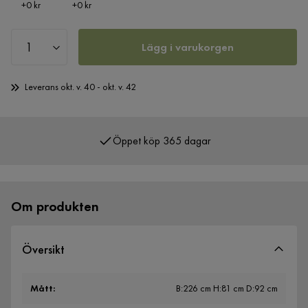
Pris
Pris
+
0 kr
+
0 kr
Lägg i varukorgen
Leverans okt. v. 40 - okt. v. 42
Öppet köp 365 dagar
Över 400 000 nöjda kunder
Om produkten
Översikt
Mått
:
B:226 cm H:81 cm D:92 cm