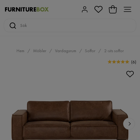
Hem
Möbler
Vardagsrum
Soffor
2-sits soffor
(
6
)