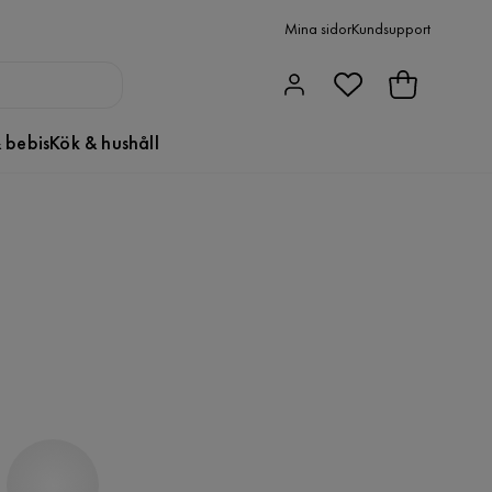
Mina sidor
Kundsupport
 bebis
Kök & hushåll