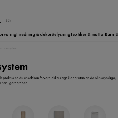
örvaring
Inredning & dekor
Belysning
Textilier & mattor
Barn &
erobssystem
system
praktisk så du enkelt kan förvara olika slags kläder utan att de blir skrynkliga,
n har i garderoben.