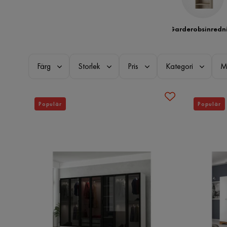
Garderobsinredn
Färg
Storlek
Pris
Kategori
M
Populär
Populär