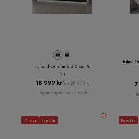
Jaitun 
Fruitland Garderob 315 cm, Vit
Vit
Pris
Original
18 999 kr
7
Förr 28 499 kr
Pris
Tidigare lägsta pris 18 999 kr
Ti
Få kvar
Populär
Populär