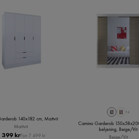
+4
Garderob 140x182 cm, Mattvit
Camino Garderob 150x58x20
Mattvit
belysning, Beige/Vit
Pris
Original
 399 kr
Förr 7 499 kr
Beige/Vit