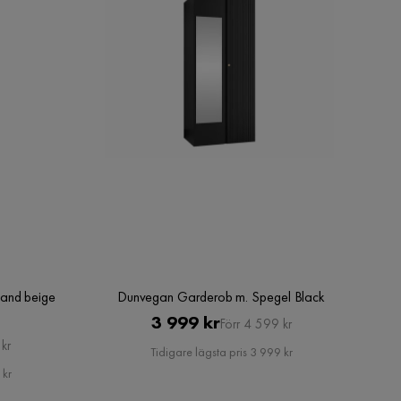
and beige
Dunvegan Garderob m. Spegel Black
Pris
Original
3 999 kr
Förr 4 599 kr
kr
Pris
Tidigare lägsta pris 3 999 kr
 kr