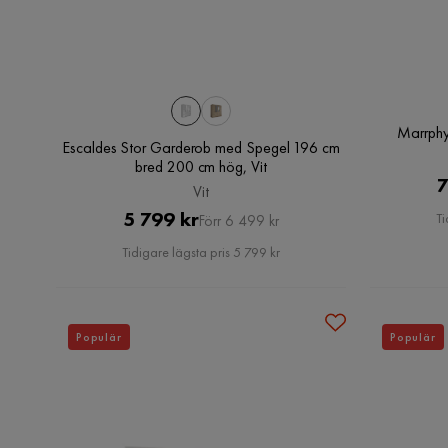
Marrphy
Escaldes Stor Garderob med Spegel 196 cm
bred 200 cm hög, Vit
7
Vit
Pris
Original
5 799 kr
Ti
Förr 6 499 kr
Pris
Tidigare lägsta pris 5 799 kr
Populär
Populär