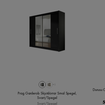
+1
Durusu 
Prag Garderob Skjutdörrar Smal Spegel,
Svart/Spegel
5
Svart/Spegel