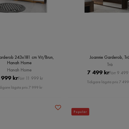
Garderob 243x181 cm Vit/Brun,
Joannie Garderob, Tr
Hanah Home
Trä
Hanah Home
Pris
Original
7 499 kr
Förr 9 499 
Pris
Original
 999 kr
Förr 11 999 kr
Pris
Tidigare lägsta pris 7 499
Pris
digare lägsta pris 7 999 kr
Populär