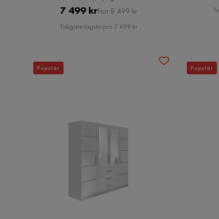
Pris
Original
7 499 kr
Ti
Förr 8 499 kr
Pris
Tidigare lägsta pris 7 499 kr
Populär
Populär