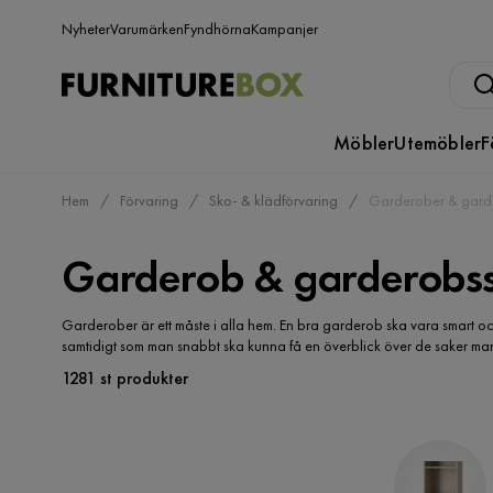
Nyheter
Varumärken
Fyndhörna
Kampanjer
Möbler
Utemöbler
F
Hem
Förvaring
Sko- & klädförvaring
Garderober & gard
Garderob & garderobs
Garderober är ett måste i alla hem. En bra garderob ska vara smart och 
samtidigt som man snabbt ska kunna få en överblick över de saker ma
1281 st produkter