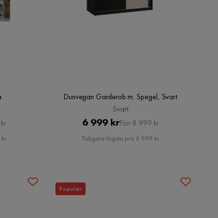
ä
Dunvegan Garderob m. Spegel, Svart
Svart
Pris
Original
6 999 kr
kr
Förr 8 999 kr
Pris
 kr
Tidigare lägsta pris 6 999 kr
Populär