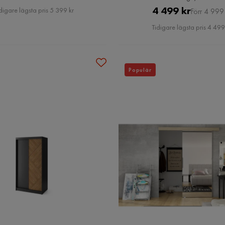
Pris
Pris
Original
4 499 kr
digare lägsta pris 5 399 kr
Förr 4 999 
Pris
Tidigare lägsta pris 4 499
Populär