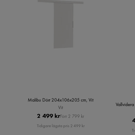
Malibu Dörr 204x106x205 cm, Vit
Vallvider
Vit
Pris
Original
2 499 kr
Förr 2 799 kr
4
Pris
Tidigare lägsta pris 2 499 kr
Ti