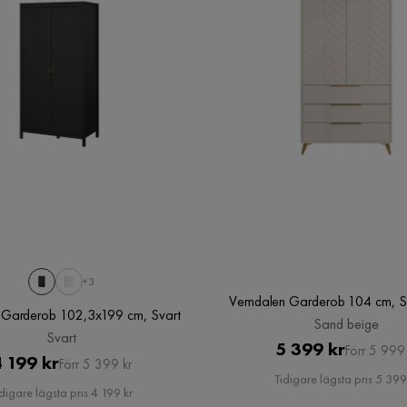
+3
Vemdalen Garderob 104 cm, S
a Garderob 102,3x199 cm, Svart
Sand beige
Svart
Pris
Original
5 399 kr
Förr 5 999 
Pris
Original
 199 kr
Förr 5 399 kr
Pris
Tidigare lägsta pris 5 399
Pris
digare lägsta pris 4 199 kr