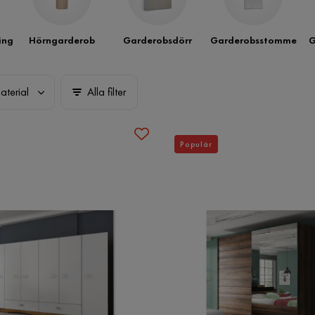
ing
Hörngarderob
Garderobsdörr
Garderobsstomme
G
aterial
Alla filter
Populär