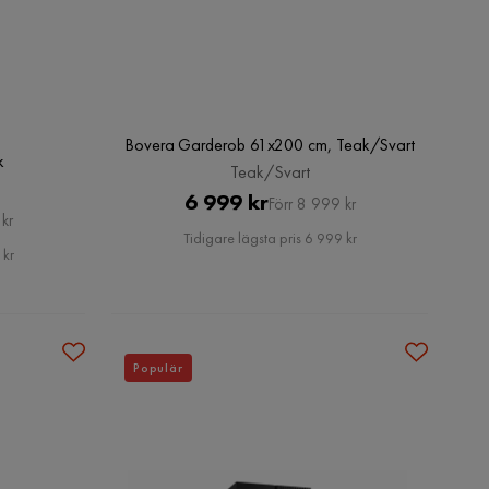
Bovera Garderob 61x200 cm, Teak/Svart
k
Teak/Svart
Pris
Original
6 999 kr
Förr 8 999 kr
kr
Pris
Tidigare lägsta pris 6 999 kr
 kr
Populär