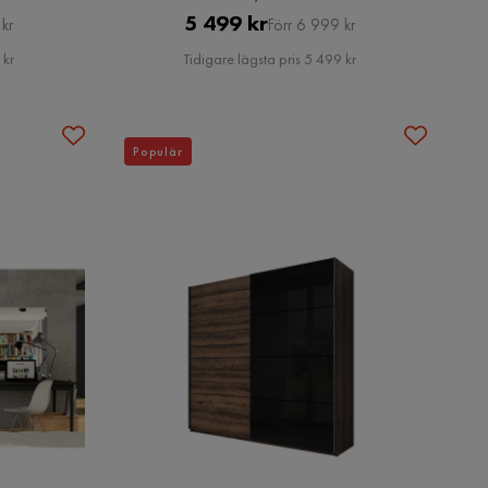
Pris
Original
5 499 kr
kr
Förr 6 999 kr
Pris
 kr
Tidigare lägsta pris 5 499 kr
Populär