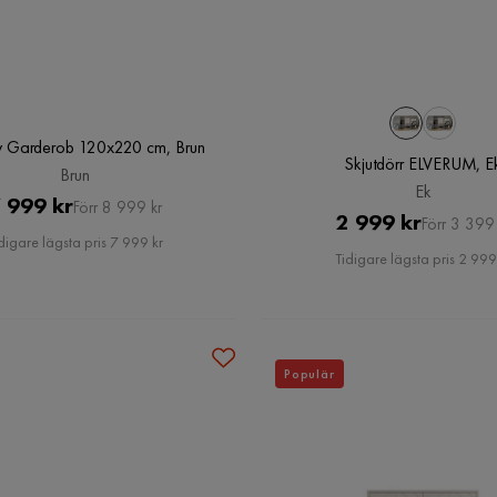
 Garderob 120x220 cm, Brun
Skjutdörr ELVERUM, E
Brun
Ek
Pris
Original
 999 kr
Förr 8 999 kr
Pris
Original
2 999 kr
Förr 3 399 
Pris
digare lägsta pris 7 999 kr
Pris
Tidigare lägsta pris 2 999
Populär