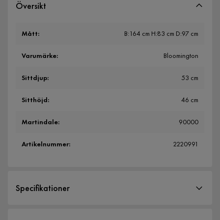
Översikt
Mått
:
B:164 cm H:83 cm D:97 cm
Varumärke
:
Bloomington
Sittdjup
:
53 cm
Sitthöjd
:
46 cm
Martindale
:
90000
Artikelnummer
:
2220991
Specifikationer
Artikelnummer:
2220991