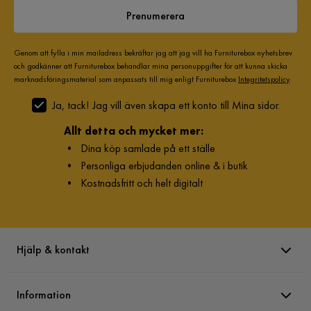
4 år sedan
Prenumerera
Visa fler recensioner
Genom att fylla i min mailadress bekräftar jag att jag vill ha Furniturebox nyhetsbrev
och godkänner att Furniturebox behandlar mina personuppgifter för att kunna skicka
Verified by Trustvoice
marknadsföringsmaterial som anpassats till mig enligt Furniturebox
Integritetspolicy
.
Ja, tack! Jag vill även skapa ett konto till Mina sidor.
Allt detta och mycket mer:
•
Dina köp samlade på ett ställe
•
Personliga erbjudanden online & i butik
•
Kostnadsfritt och helt digitalt
Hjälp & kontakt
Information