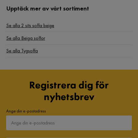
Upptäck mer av vårt sortiment
Fotpall ingår
Nej
Denna ggr var jag väldigt nöjd med köp och leveran. Soffan
är lite hård i stoppningen men det passar min kropp utmärk.
Serie
Howard
Se alla 2 sits soffa beige
6 år sedan
Se alla Beiga soffor
USB-uttag
Nej
Ingeborg D
ID
Se alla Tygsoffa
1 år sedan
Registrera dig för
Crunchy J
CJ
nyhetsbrev
2 år sedan
Ange din e-postadress
Magnus J
MJ