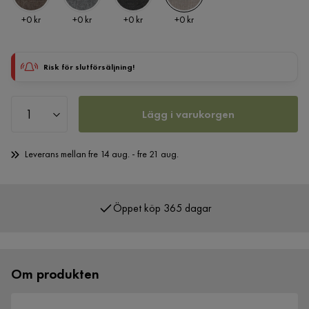
Pris
Pris
Pris
Pris
+
0 kr
+
0 kr
+
0 kr
+
0 kr
Risk för slutförsäljning!
Lägg i varukorgen
Leverans mellan fre 14 aug. - fre 21 aug.
Öppet köp 365 dagar
Om produkten