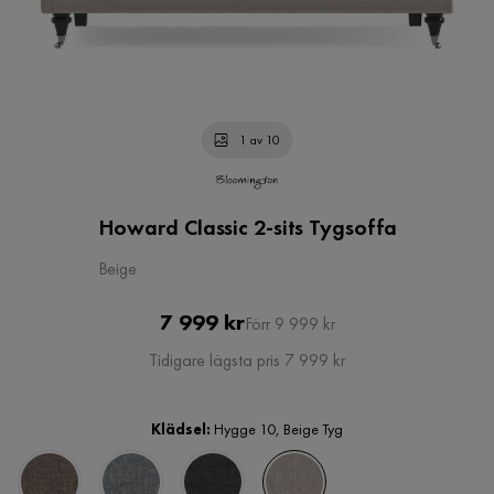
1 av 10
Howard Classic 2-sits Tygsoffa
Beige
Pris
Original
7 999 kr
Förr 9 999 kr
Pris
Tidigare lägsta pris 7 999 kr
Klädsel:
Hygge 10, Beige Tyg