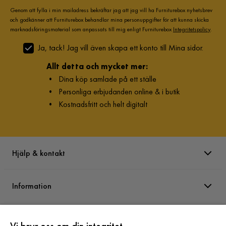
Genom att fylla i min mailadress bekräftar jag att jag vill ha Furniturebox nyhetsbrev
och godkänner att Furniturebox behandlar mina personuppgifter för att kunna skicka
marknadsföringsmaterial som anpassats till mig enligt Furniturebox
Integritetspolicy
.
Ja, tack! Jag vill även skapa ett konto till Mina sidor.
Allt detta och mycket mer:
•
Dina köp samlade på ett ställe
•
Personliga erbjudanden online & i butik
•
Kostnadsfritt och helt digitalt
Hjälp & kontakt
Information
Varumärken