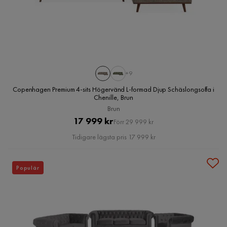
+9
Copenhagen Premium 4-sits Högervänd L-formad Djup Schäslongsoffa i
Chenille, Brun
Brun
Pris
Original
17 999 kr
Förr 29 999 kr
Pris
Tidigare lägsta pris 17 999 kr
Populär