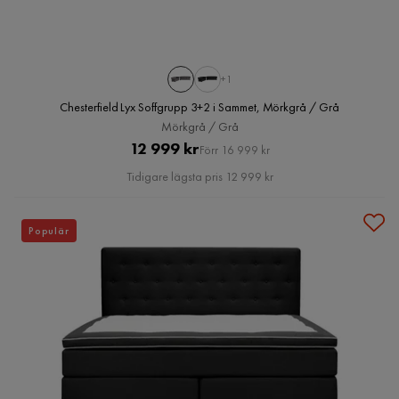
+1
Chesterfield Lyx Soffgrupp 3+2 i Sammet, Mörkgrå / Grå
Mörkgrå / Grå
Pris
Original
12 999 kr
Förr 16 999 kr
Pris
Tidigare lägsta pris 12 999 kr
Populär