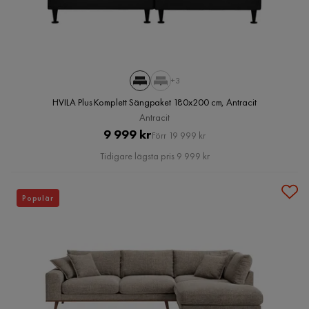
+3
HVILA Plus Komplett Sängpaket 180x200 cm, Antracit
Antracit
Pris
Original
9 999 kr
Förr 19 999 kr
Pris
Tidigare lägsta pris 9 999 kr
Populär