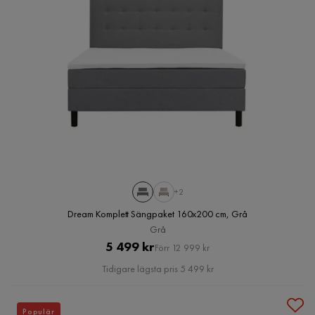
+2
Dream Komplett Sängpaket 160x200 cm, Grå
Grå
Pris
Original
5 499 kr
Förr 12 999 kr
Pris
Tidigare lägsta pris 5 499 kr
Populär