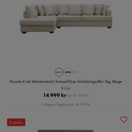
+11
Rossita 4-sits Vänstervänd L-formad Djup Schäslongsoffa i Tyg, Beige
Beige
Pris
Original
14 999 kr
Förr 21 999 kr
Pris
Tidigare lägsta pris 14 999 kr
Populär