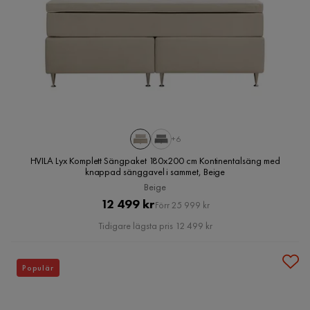
+6
HVILA Lyx Komplett Sängpaket 180x200 cm Kontinentalsäng med
knappad sänggavel i sammet, Beige
Beige
Pris
Original
12 499 kr
Förr 25 999 kr
Pris
Tidigare lägsta pris 12 499 kr
Populär