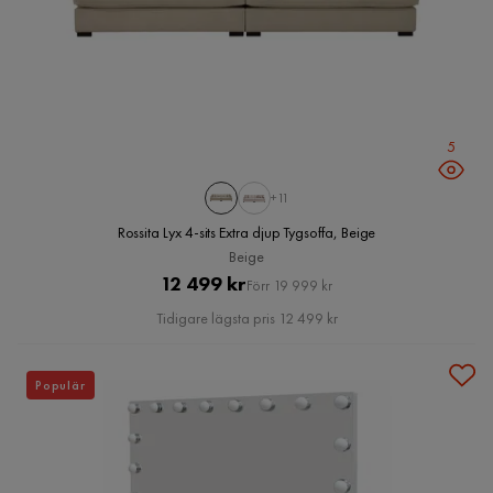
5
+11
Rossita Lyx 4-sits Extra djup Tygsoffa, Beige
Beige
Pris
Original
12 499 kr
Förr 19 999 kr
Pris
Tidigare lägsta pris 12 499 kr
Populär