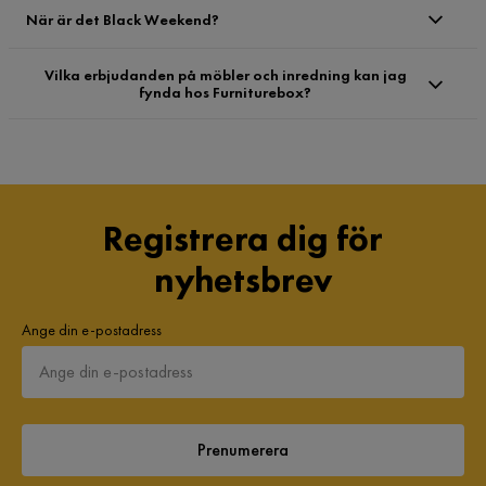
När är det Black Weekend?
Vilka erbjudanden på möbler och inredning kan jag
fynda hos Furniturebox?
Registrera dig för
nyhetsbrev
sängar
soffor
matgrupper
mattor
belysning
Ange din e-postadress
Prenumerera