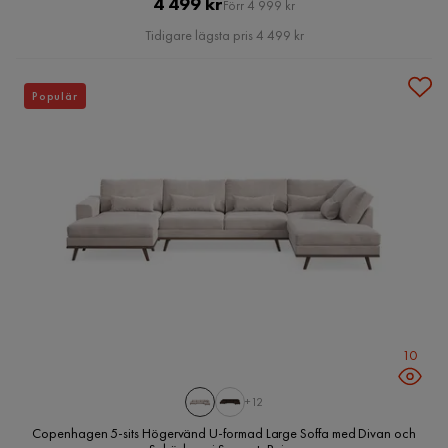
Pris
Original
4 499 kr
Förr 4 999 kr
Pris
Tidigare lägsta pris 4 499 kr
Populär
10
+12
Copenhagen 5-sits Högervänd U-formad Large Soffa med Divan och