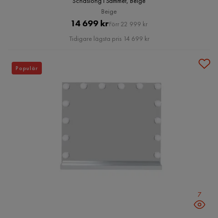
Schäslong i Sammet, Beige
Beige
Pris
Original
14 699 kr
Förr 22 999 kr
Pris
Tidigare lägsta pris 14 699 kr
Populär
7