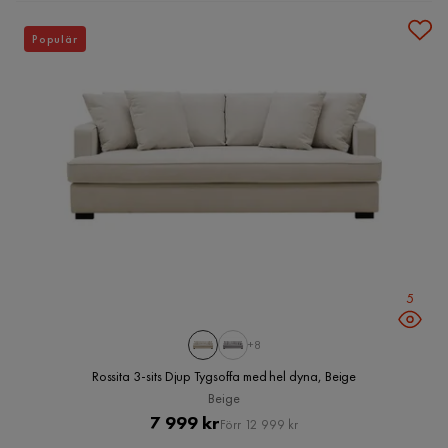
Populär
5
+8
Rossita 3-sits Djup Tygsoffa med hel dyna, Beige
Beige
Pris
Original
7 999 kr
Förr 12 999 kr