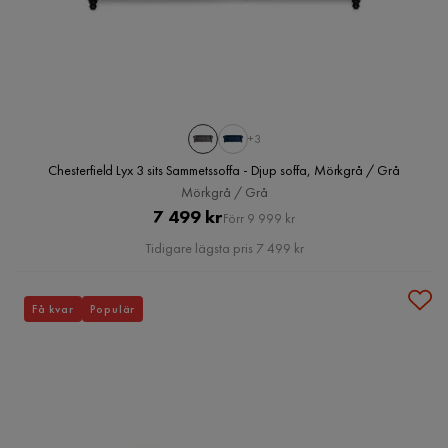
+3
Chesterfield Lyx 3 sits Sammetssoffa - Djup soffa, Mörkgrå / Grå
Mörkgrå / Grå
Pris
Original
7 499 kr
Förr 9 999 kr
Pris
Tidigare lägsta pris 7 499 kr
Få kvar
Populär