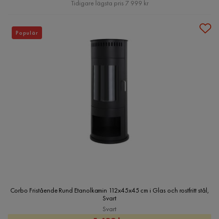
Pris
Tidigare lägsta pris 7 999 kr
Populär
Corbo Fristående Rund Etanolkamin 112x45x45 cm i Glas och rostfritt stål,
Svart
Svart