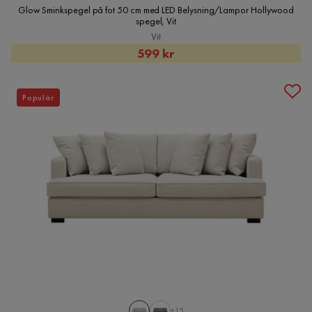
Glow Sminkspegel på fot 50 cm med LED Belysning/Lampor Hollywood
spegel, Vit
Vit
Rabatterat
599 kr
Pris
Populär
+15