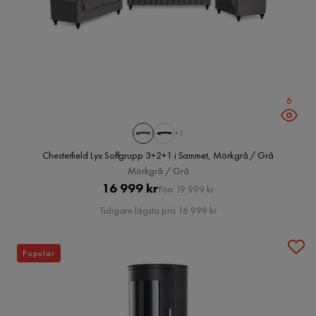
6
+1
Chesterfield Lyx Soffgrupp 3+2+1 i Sammet, Mörkgrå / Grå
Mörkgrå / Grå
Pris
Original
16 999 kr
Förr 19 999 kr
Pris
Tidigare lägsta pris 16 999 kr
Populär