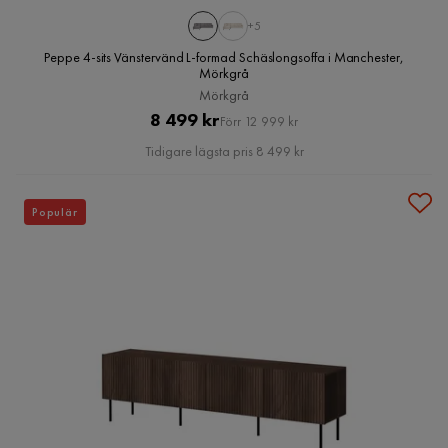
+5
Peppe 4-sits Vänstervänd L-formad Schäslongsoffa i Manchester,
Mörkgrå
Mörkgrå
Pris
Original
8 499 kr
Förr 12 999 kr
Pris
Tidigare lägsta pris 8 499 kr
Populär