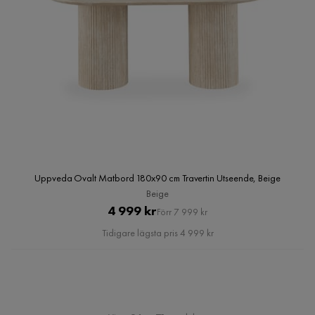
Uppveda Ovalt Matbord 180x90 cm Travertin Utseende, Beige
Beige
Pris
Original
4 999 kr
Förr 7 999 kr
Pris
Tidigare lägsta pris 4 999 kr