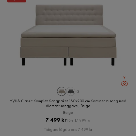
9
+2
HVILA Classic Komplett Sängpaket 180x200 cm Kontinentalsäng med
diamant sänggavel, Beige
Beige
Pris
Original
7 499 kr
Förr 17 999 kr
Pris
Tidigare lägsta pris 7 499 kr