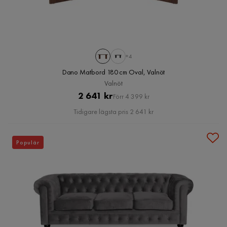
+4
Dano Matbord 180 cm Oval, Valnöt
Valnöt
Pris
Original
2 641 kr
Förr 4 399 kr
Pris
Tidigare lägsta pris 2 641 kr
Populär