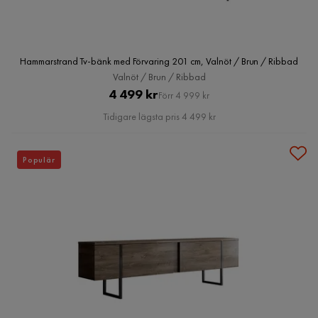
Hammarstrand Tv-bänk med Förvaring 201 cm, Valnöt / Brun / Ribbad
Valnöt / Brun / Ribbad
Pris
Original
4 499 kr
Förr 4 999 kr
Pris
Tidigare lägsta pris 4 499 kr
Populär