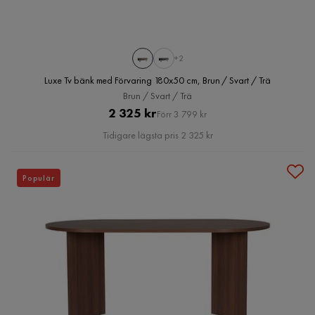
+2
Luxe Tv bänk med Förvaring 180x50 cm, Brun / Svart / Trä
Brun / Svart / Trä
Pris
Original
2 325 kr
Förr 3 799 kr
Pris
Tidigare lägsta pris 2 325 kr
Populär