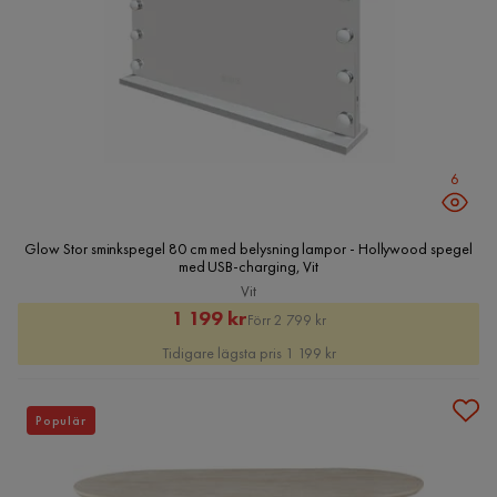
6
Glow Stor sminkspegel 80 cm med belysning lampor - Hollywood spegel
med USB-charging, Vit
Vit
Rabatterat
Original
1 199 kr
Förr 2 799 kr
Pris
Pris
Tidigare lägsta pris 1 199 kr
Populär