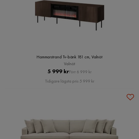
Hammarstrand Tv-bänk 181 cm, Valnöt
Valnöt
Pris
Original
5 999 kr
Förr 6 999 kr
Pris
Tidigare lägsta pris 5 999 kr