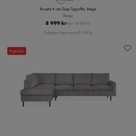
Rossita 4-sits Djup Tygsoffa, Beige
Beige
Pris
Original
8 999 kr
Förr 14 999 kr
Pris
Tidigare lägsta pris 8 999 kr
Populär