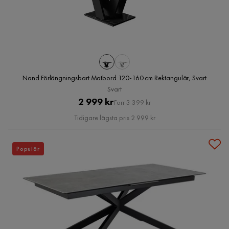
Nand Förlängningsbart Matbord 120-160 cm Rektangulär, Svart
Svart
Pris
Original
2 999 kr
Förr 3 399 kr
Pris
Tidigare lägsta pris 2 999 kr
Populär