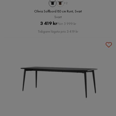
+2
Olivia Soffbord 80 cm Runt, Svart
Svart
Pris
Original
3 419 kr
Förr 5 999 kr
Pris
Tidigare lägsta pris 3 419 kr