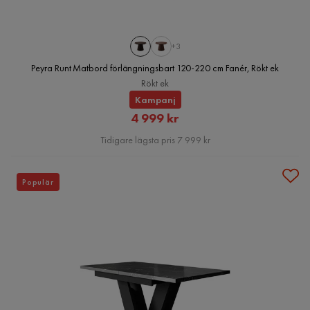
+3
Peyra Runt Matbord förlängningsbart 120-220 cm Fanér, Rökt ek
Rökt ek
Kampanj
Rabatterat
4 999 kr
Pris
Tidigare lägsta pris 7 999 kr
Populär