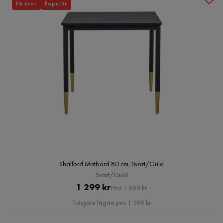
Få kvar
Populär
Shalford Matbord 80 cm, Svart/Guld
Svart/Guld
Pris
Original
1 299 kr
Förr 1 899 kr
Pris
Tidigare lägsta pris 1 299 kr