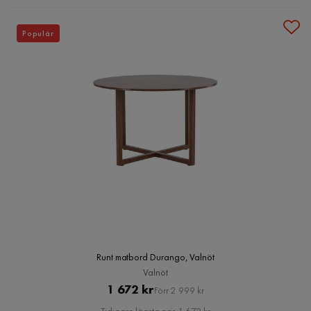
Populär
Runt matbord Durango, Valnöt
Valnöt
Pris
Original
1 672 kr
Förr 2 999 kr
Pris