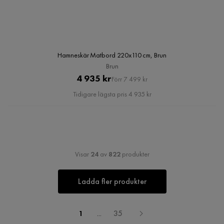
Hamneskär Matbord 220x110 cm, Brun
Brun
Pris
Original
4 935 kr
Förr 7 499 kr
Pris
Tidigare lägsta pris 4 935 kr
Visar
24
av
822
produkter
Ladda fler produkter
1
...
35