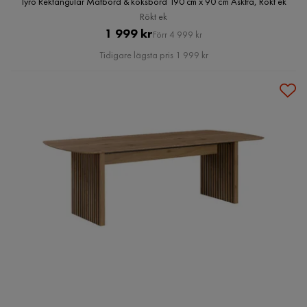
Tyrö Rektangulär Matbord & köksbord 190 cm x 90 cm Askträ, Rökt ek
Rökt ek
Pris
Original
1 999 kr
Förr 4 999 kr
Pris
Tidigare lägsta pris 1 999 kr