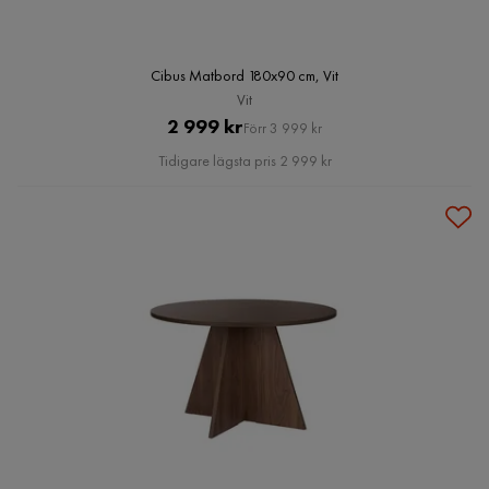
Cibus Matbord 180x90 cm, Vit
Vit
Pris
Original
2 999 kr
Förr 3 999 kr
Pris
Tidigare lägsta pris 2 999 kr