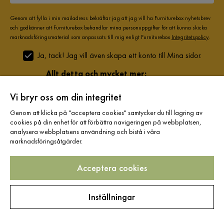
Genom att fylla i min mailadress bekräftar jag att jag vill ha Furniturebox nyhetsbrev
och godkänner att Furniturebox behandlar mina personuppgifter för att kunna skicka
marknadsföringsmaterial som anpassats till mig enligt Furniturebox
Integritetspolicy
.
Ja, tack! Jag vill även skapa ett konto till Mina sidor.
Allt detta och mycket mer:
•
Dina köp samlade på ett ställe
Vi bryr oss om din integritet
•
Personliga erbjudanden online & i butik
•
Kostnadsfritt och helt digitalt
Genom att klicka på "acceptera cookies" samtycker du till lagring av
cookies på din enhet för att förbättra navigeringen på webbplatsen,
analysera webbplatsens användning och bistå i våra
marknadsföringsåtgärder.
Hjälp & kontakt
Acceptera cookies
Information
Inställningar