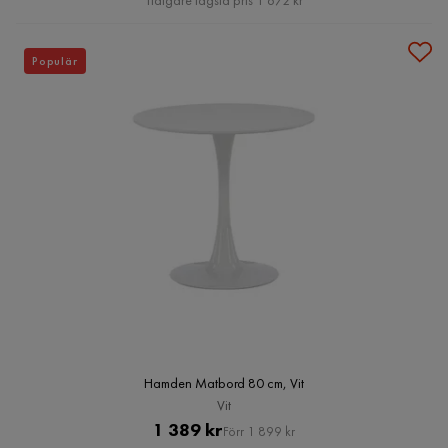
Tidigare lägsta pris 1 672 kr
Populär
Hamden Matbord 80 cm, Vit
Vit
Pris
Original
1 389 kr
Förr 1 899 kr