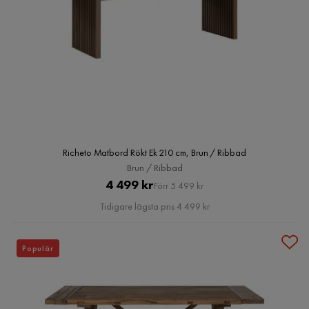
Richeto Matbord Rökt Ek 210 cm, Brun / Ribbad
Brun / Ribbad
Pris
Original
4 499 kr
Förr 5 499 kr
Pris
Tidigare lägsta pris 4 499 kr
Populär