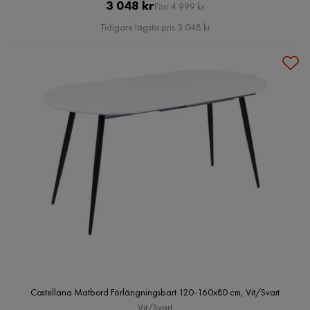
Pris
Original
3 048 kr
Förr 4 999 kr
Pris
Tidigare lägsta pris 3 048 kr
Castellana Matbord Förlängningsbart 120-160x80 cm, Vit/Svart
Vit/Svart