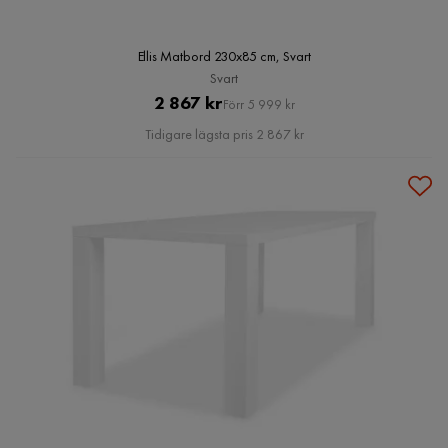
Ellis Matbord 230x85 cm, Svart
Svart
Pris
Original
2 867 kr
Förr 5 999 kr
Pris
Tidigare lägsta pris 2 867 kr