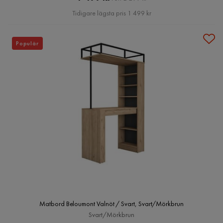
Pris
Tidigare lägsta pris 1 499 kr
Populär
Matbord Beloumont Valnöt / Svart, Svart/Mörkbrun
Svart/Mörkbrun