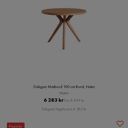
Gelsgan Matbord 100 cm Rund, Natur
Natur
Pris
Original
6 283 kr
Förr 8 999 kr
Pris
Tidigare lägsta pris 6 283 kr
Populär