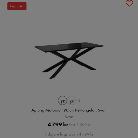
Populär
+2
Aplung Matbord 190 cm Rektangulär, Svart
Svart
Pris
Original
4 799 kr
Förr 5 599 kr
Pris
Tidigare lägsta pris 4 799 kr