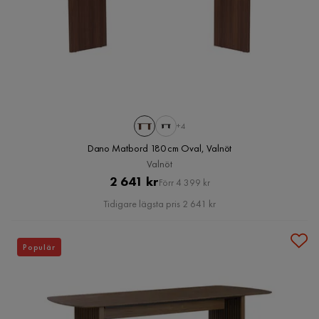
+4
Dano Matbord 180 cm Oval, Valnöt
Valnöt
Pris
Original
2 641 kr
Förr 4 399 kr
Pris
Tidigare lägsta pris 2 641 kr
Populär