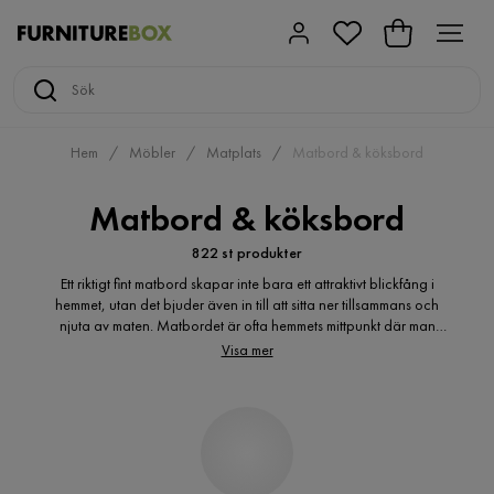
Hem
Möbler
Matplats
Matbord & köksbord
Matbord & köksbord
822 st produkter
Ett riktigt fint matbord skapar inte bara ett attraktivt blickfång i
hemmet, utan det bjuder även in till att sitta ner tillsammans och
njuta av maten. Matbordet är ofta hemmets mittpunkt där man
umgås, spelar spel och samlar alla sina vänner.
Visa mer