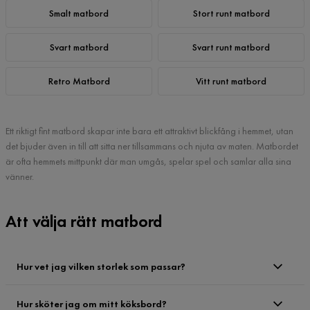
Smalt matbord
Stort runt matbord
Svart matbord
Svart runt matbord
Retro Matbord
Vitt runt matbord
Ett riktigt fint matbord skapar inte bara ett attraktivt blickfång i hemmet, utan
det bjuder även in till att sitta ner tillsammans och njuta av maten. Matbordet
är ofta hemmets mittpunkt där man umgås, spelar spel och samlar alla sina
vänner.
Att välja rätt matbord
Hur vet jag vilken storlek som passar?
Hur sköter jag om mitt köksbord?