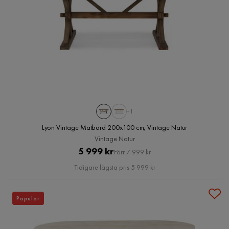
+1
Lyon Vintage Matbord 200x100 cm, Vintage Natur
Vintage Natur
Pris
Original
5 999 kr
Förr 7 999 kr
Pris
Tidigare lägsta pris 5 999 kr
Populär