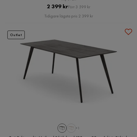
Pris
Original
2 399 kr
Förr 3 599 kr
Pris
Tidigare lägsta pris 2 399 kr
Outlet
+1