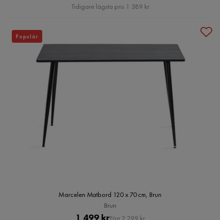
Pris
Tidigare lägsta pris 1 389 kr
Populär
Marcelen Matbord 120 x 70 cm, Brun
Brun
Pris
Original
1 499 kr
Förr 2 299 kr