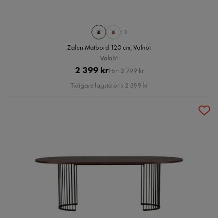
+3
Zalen Matbord 120 cm, Valnöt
Valnöt
Pris
Original
2 399 kr
Förr 3 799 kr
Pris
Tidigare lägsta pris 2 399 kr