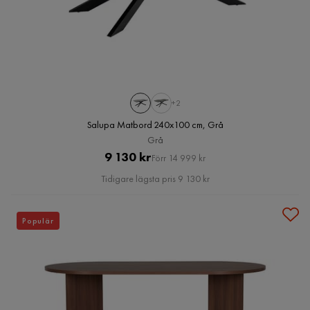
+2
Salupa Matbord 240x100 cm, Grå
Grå
Pris
Original
9 130 kr
Förr 14 999 kr
Pris
Tidigare lägsta pris 9 130 kr
Populär