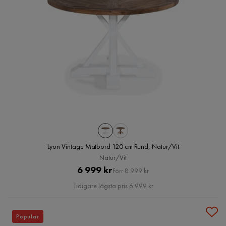
Lyon Vintage Matbord 120 cm Rund, Natur/Vit
Natur/Vit
Pris
Original
6 999 kr
Förr 8 999 kr
Pris
Tidigare lägsta pris 6 999 kr
Populär