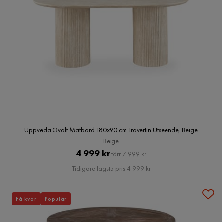
Uppveda Ovalt Matbord 180x90 cm Travertin Utseende, Beige
Beige
Pris
Original
4 999 kr
Förr 7 999 kr
Pris
Tidigare lägsta pris 4 999 kr
Få kvar
Populär