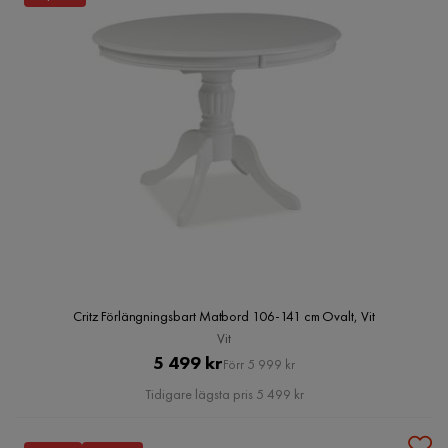
Critz Förlängningsbart Matbord 106-141 cm Ovalt, Vit
Vit
Pris
Original
5 499 kr
Förr 5 999 kr
Pris
Tidigare lägsta pris 5 499 kr