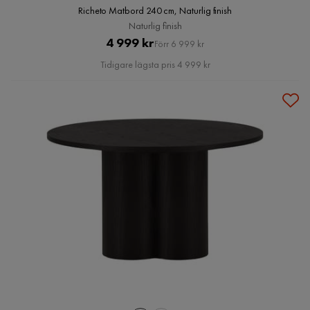
Richeto Matbord 240 cm, Naturlig finish
Naturlig finish
Pris
Original
4 999 kr
Förr 6 999 kr
Pris
Tidigare lägsta pris 4 999 kr