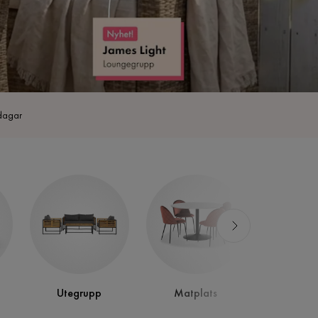
dagar
Utegrupp
Matplats
Bor