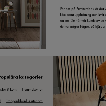
För oss på Furniturebox är det 
köp samt uppbärning och kvälls
online. Du når vår kundservice 
du har några frågor, så hjälp
Populära kategorier
avlor & konst
Hemmakontor
d
Trädgårdsbord & utebord