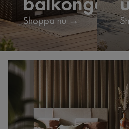
balkongen
u
Shoppa nu →
S