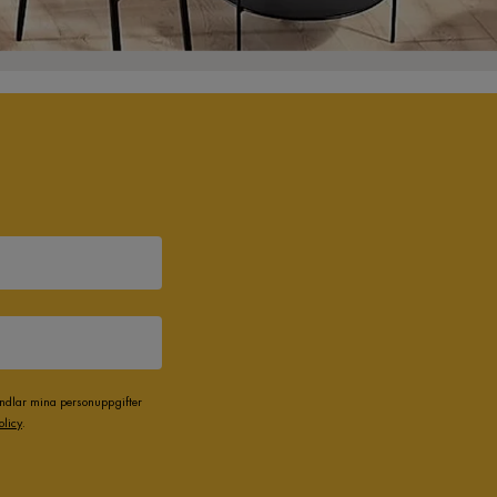
andlar mina personuppgifter
olicy
.