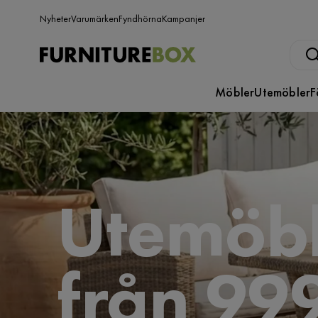
Nyheter
Varumärken
Fyndhörna
Kampanjer
Möbler
Utemöbler
F
Utemöbl
från 999