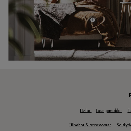
Pris
11 999 kr
Hyllor
Loungemöbler
T
Tillbehör & accessoarer
Solskyd