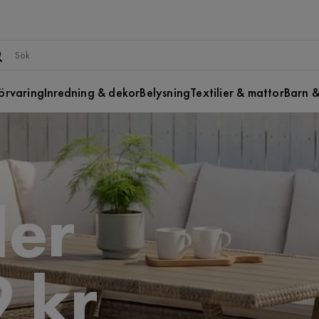
örvaring
Inredning & dekor
Belysning
Textilier & mattor
Barn &
er
 kr