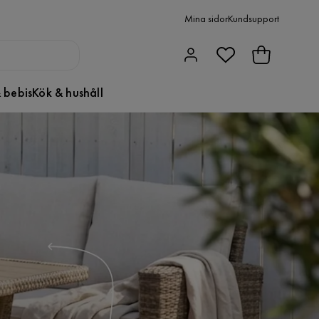
Mina sidor
Kundsupport
 bebis
Kök & hushåll