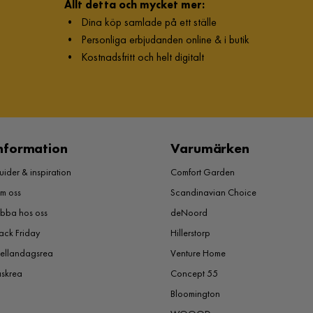
Allt detta och mycket mer:
•
Dina köp samlade på ett ställe
•
Personliga erbjudanden online & i butik
•
Kostnadsfritt och helt digitalt
nformation
Varumärken
ider & inspiration
Comfort Garden
m oss
Scandinavian Choice
obba hos oss
deNoord
ack Friday
Hillerstorp
ellandagsrea
Venture Home
åskrea
Concept 55
Bloomington