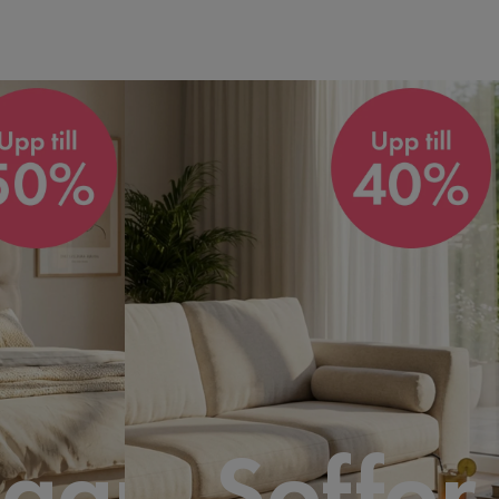
gar
Soffor