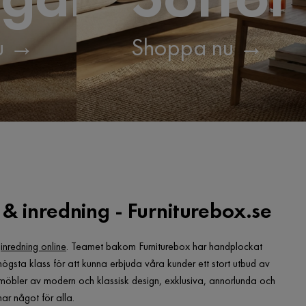
u →
Shoppa nu →
& inredning - Furniturebox.se
h
inredning online
. Teamet bakom Furniturebox har handplockat
 högsta klass för att kunna erbjuda våra kunder ett stort utbud av
r möbler av modern och klassisk design, exklusiva, annorlunda och
ar något för alla.