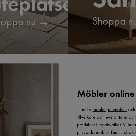
teplatsen
Shoppa n
hoppa nu →
Möbler online 
Handla
möbler
,
utemöbler
oc
tillverkare och leverantörer av
produkter i toppkvalitet. Vi ha
prisvärda möbler. Furniturebox h