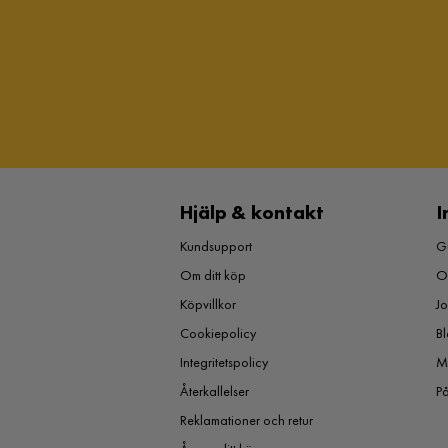
Hjälp & kontakt
I
Kundsupport
Gu
Om ditt köp
O
Köpvillkor
J
Cookiepolicy
Bl
Integritetspolicy
M
Återkallelser
P
Reklamationer och retur