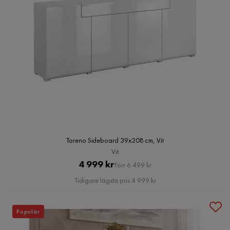
Toreno Sideboard 39x208 cm, Vit
Vit
Pris
Original
4 999 kr
Förr 6 499 kr
Pris
Tidigare lägsta pris 4 999 kr
Populär