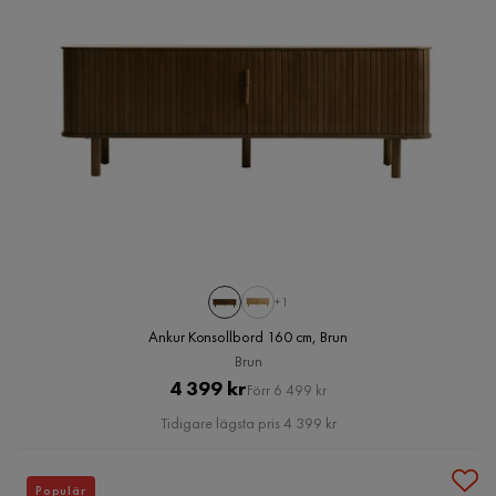
+1
Ankur Konsollbord 160 cm, Brun
Brun
Pris
Original
4 399 kr
Förr 6 499 kr
Pris
Tidigare lägsta pris 4 399 kr
Populär