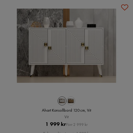
Ahart Konsollbord 120 cm, Vit
Vit
Pris
Original
1 999 kr
Förr 2 999 kr
Pris