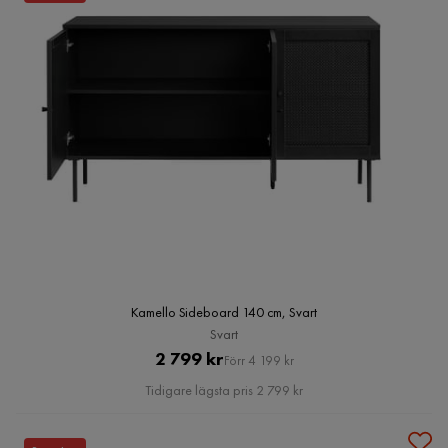
Kamello Sideboard 140 cm, Svart
Svart
Pris
Original
2 799 kr
Förr 4 199 kr
Pris
Tidigare lägsta pris 2 799 kr