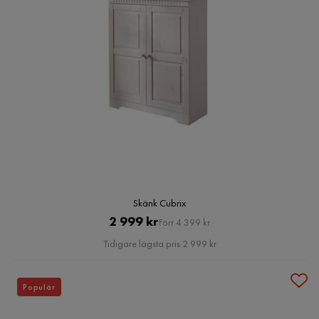
Skänk Cubrix
Pris
Original
2 999 kr
Förr 4 399 kr
Pris
Tidigare lägsta pris 2 999 kr
Populär