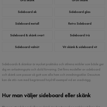
Grå skänk
Grön skänk
Sideboard ek
Sideboard glas
Sideboard metall
Retro Sideboard
Sideboard & skänk svart
Sideboard trä
Sideboard valnöt
Vit skänk & sideboard vit
Sideboards & skänkar är mycket praktiska och stilrena möbler som både ger
dig en avlastningsyta och dold förvaring. Det finns modeller av sideboard
och skänk som passar så gott som alla hem och inredningsstilar. Dessutom
kan de stå i rum med begränsad höjd till exempel vid en snedvägg.
Hur man väljer sideboard eller skänk