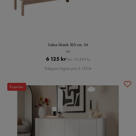
Sakie Skänk 180 cm, Vit
Vit
Pris
Original
6 125 kr
Förr 10 499 kr
Pris
Tidigare lägsta pris 6 125 kr
Populär