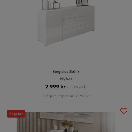
Bergfelde Skänk
Nyhet
Pris
Original
2 999 kr
Förr 3 999 kr
Pris
Tidigare lägsta pris 2 999 kr
Populär