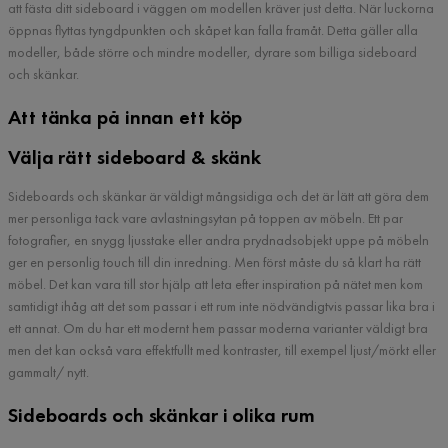
att fästa ditt sideboard i väggen om modellen kräver just detta. När luckorna
öppnas flyttas tyngdpunkten och skåpet kan falla framåt. Detta gäller alla
modeller, både större och mindre modeller, dyrare som billiga sideboard
och skänkar.
Att tänka på innan ett köp
Välja rätt sideboard & skänk
Sideboards och skänkar är väldigt mångsidiga och det är lätt att göra dem
mer personliga tack vare avlastningsytan på toppen av möbeln. Ett par
fotografier, en snygg ljusstake eller andra prydnadsobjekt uppe på möbeln
ger en personlig touch till din inredning. Men först måste du så klart ha rätt
möbel. Det kan vara till stor hjälp att leta efter inspiration på nätet men kom
samtidigt ihåg att det som passar i ett rum inte nödvändigtvis passar lika bra i
ett annat. Om du har ett modernt hem passar moderna varianter väldigt bra
men det kan också vara effektfullt med kontraster, till exempel ljust/mörkt eller
gammalt/ nytt.
Sideboards och skänkar i olika rum