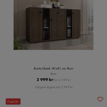
Bunta Skänk 141x41 cm, Brun
Brun
Pris
Original
2 999 kr
Förr 3 399 kr
Pris
Tidigare lägsta pris 2 999 kr
Populär