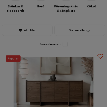
Skänkar &
Byrå
Förvaringskista
Köksö
sideboards
& sängkista
Sortera efter
Alla filter
Sortera efter
Snabb leverans
Populär