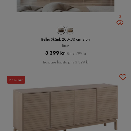
5
Bellia Skänk 200x38 cm, Brun
Brun
Pris
Original
3 399 kr
Förr 3 799 kr
Pris
Tidigare lägsta pris 3 399 kr
Populär