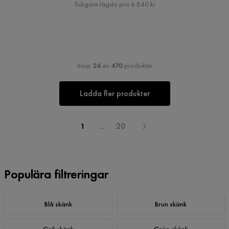
Pris
Tidigare lägsta pris 6 840 kr
Visar
24
av
470
produkter
Ladda fler produkter
1
...
20
Populära filtreringar
Blå skänk
Brun skänk