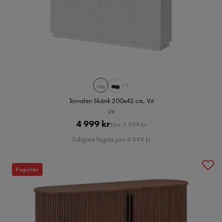
+1
Torvalen Skänk 200x42 cm, Vit
Vit
Pris
Original
4 999 kr
Förr 5 999 kr
Pris
Tidigare lägsta pris 4 999 kr
Populär