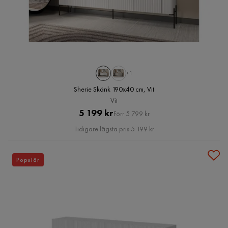
+1
Sherie Skänk 190x40 cm, Vit
Vit
Pris
Original
5 199 kr
Förr 5 799 kr
Pris
Tidigare lägsta pris 5 199 kr
Populär