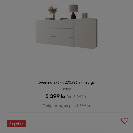
Duartina Skänk 200x36 cm, Beige
Beige
Pris
Original
3 399 kr
Förr 3 999 kr
Pris
Tidigare lägsta pris 3 399 kr
Populär