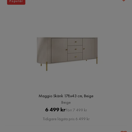
Populär
Maggio Skänk 178x43 cm, Beige
Beige
Pris
Original
6 499 kr
Förr 7 499 kr
Pris
Tidigare lägsta pris 6 499 kr