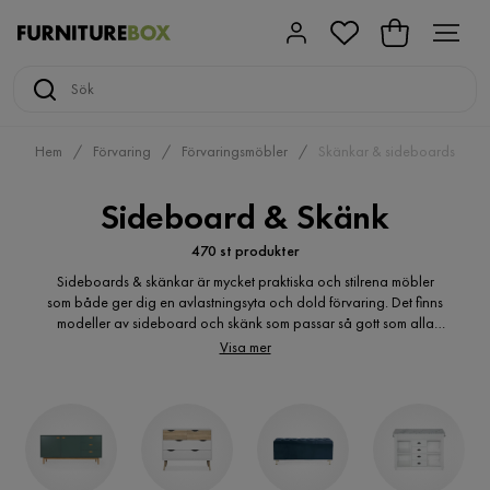
Hem
Förvaring
Förvaringsmöbler
Skänkar & sideboards
Sideboard & Skänk
470 st produkter
Sideboards & skänkar är mycket praktiska och stilrena möbler
som både ger dig en avlastningsyta och dold förvaring. Det finns
modeller av sideboard och skänk som passar så gott som alla
hem och inredningsstilar. Dessutom kan de stå i rum med
Visa mer
begränsad höjd till exempel vid en snedvägg.