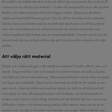
Ett snabbt och enkelt sätt att ta reda på vilken typ som passar dig är att se till
rummet som du vill placera möbeln i. I hallen till exempel har man ofta mycket
kläder och saker som man vill kunna lägga undan, då passar ett större
sideboard med dold förvaring bra. Om du vill ha ett sideboard i matsalen
kanske det passar bättre med en modell med glasluckor så att finporslinet
syns. Hur stort sideboard du vill ha beror på om det ska användas som
avlastningsbord eller främst som en inredningsdetalj. Oavsett vad du har för
planer med din nya möbel så finns det gott om prisvärda varianter att välja
mellan.
Att välja rätt material
Skänk och sideboard görs i alla tänkbara material, framför allt trä, sten och
metall. Tyngre möbler i sten och metall är så klart svårare att ställa på plats
och flytta på vid en ommöblering. Olika material kräver också olika mängder
och typer av underhåll. Oftast räcker det med att se till att din möbel är ren
men om du väljer ett sideboard med en stenyta är det bra att tänka på att
vissa typer av sten, till exempel marmor och kalksten, är mer krävande än
andra sorter. Det är också viktigt att tänka på att det kan det kan vara vissa
skillnader i nyans och marmorering mellan olika stenar, även om de är av
samma sort. I övrigt är det stilen och känslan som avgör vilket material som