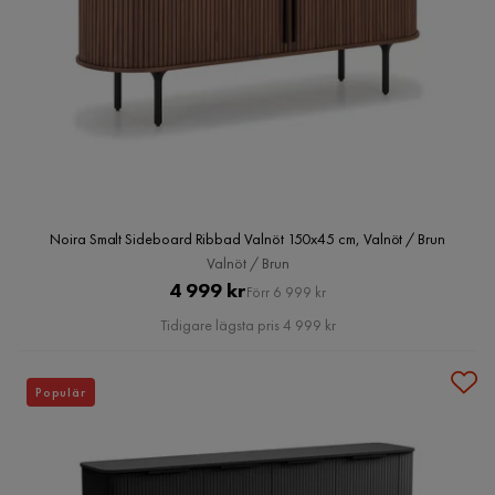
Noira Smalt Sideboard Ribbad Valnöt 150x45 cm, Valnöt / Brun
Valnöt / Brun
Pris
Original
4 999 kr
Förr 6 999 kr
Pris
Tidigare lägsta pris 4 999 kr
Populär