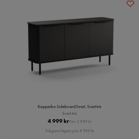
Kopparbo Sideboard Svart, Svart trä
Svart trä
Pris
Original
4 999 kr
Förr 5 999 kr
Pris
Tidigare lägsta pris 4 999 kr