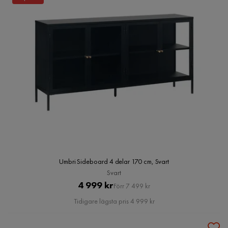
Umbri Sideboard 4 delar 170 cm, Svart
Svart
Pris
Original
4 999 kr
Förr 7 499 kr
Pris
Tidigare lägsta pris 4 999 kr