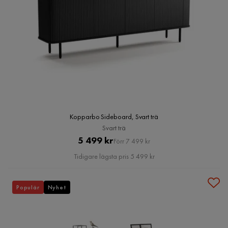
Kopparbo Sideboard, Svart trä
Svart trä
Pris
Original
5 499 kr
Förr 7 499 kr
Pris
Tidigare lägsta pris 5 499 kr
Populär
Nyhet