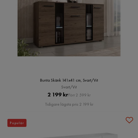
Bunta Skänk 141x41 cm, Svart/Vit
Svart/Vit
Pris
Original
2 199 kr
Förr 2 599 kr
Pris
Tidigare lägsta pris 2 199 kr
Populär