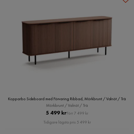
Kopparbo Sideboard med Förvaring Ribbad, Mörkbrunt / Valnöt / Trä
Mörkbrunt / Valnöt / Trä
Pris
Original
5 499 kr
Förr 7 499 kr
Pris
Tidigare lägsta pris 5 499 kr