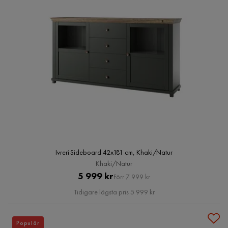
Ivreri Sideboard 42x181 cm, Khaki/Natur
Khaki/Natur
Pris
Original
5 999 kr
Förr 7 999 kr
Pris
Tidigare lägsta pris 5 999 kr
Populär