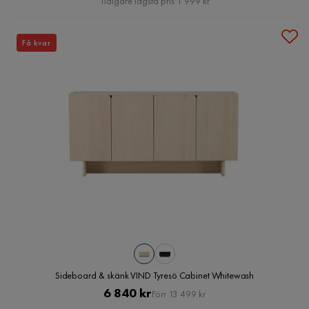
Tidigare lägsta pris 1 999 kr
Få kvar
Sideboard & skänk VIND Tyresö Cabinet Whitewash
Pris
Original
6 840 kr
Förr 13 499 kr