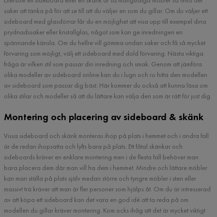
Eftersom ett sideboard eller en skänk är så mångsidiga möbler så finns det
saker att tänka på för att se till att du väljer en som du gillar. Om du väljer ett
sideboard med glasdörrar får du en möjlighet att visa upp till exempel dina
prydnadssaker eller kristallglas, något som kan ge inredningen en
spännande känsla. Om du hellre vill gömma undan saker och få så mycket
förvaring som möjligt, välj ett sideboard med dold förvaring. Nästa viktiga
fråga är vilken stil som passar din inredning och smak. Genom att jämföra
olika modeller av sideboard online kan du i lugn och ro hitta den modellen
av sideboard som passar dig bäst. Här kommer du också att kunna läsa om
olika stilar och modeller så att du lättare kan välja den som är rätt för just dig.
Montering och placering av sideboard & skänk
Vissa sideboard och skänk monteras ihop på plats i hemmet och i andra fall
är de redan ihopsatta och lyfts bara på plats. Ett fåtal skänkar och
sideboards kräver en enklare montering men i de flesta fall behöver man
bara placera dem där man vill ha dem i hemmet. Mindre och lättare möbler
kan man ställa på plats själv medan större och tyngre möbler i sten eller
massivt trä kräver att man är fler personer som hjälps åt. Om du är intresserad
av att köpa ett sideboard kan det vara en god idé att ta reda på om
modellen du gillar kräver montering. Kom ocks ihåg att det är mycket viktigt