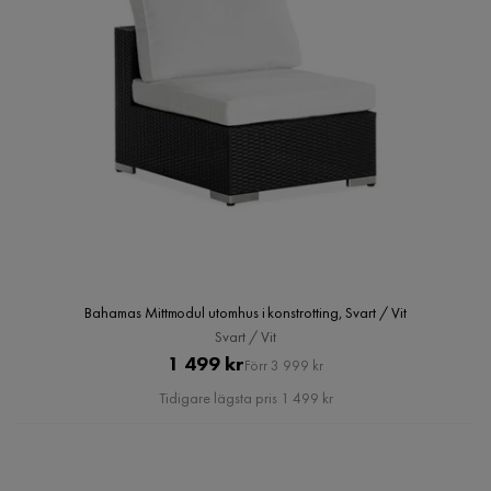
Bahamas Mittmodul utomhus i konstrotting, Svart / Vit
Svart / Vit
Pris
Original
1 499 kr
Förr 3 999 kr
Pris
Tidigare lägsta pris 1 499 kr