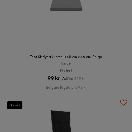
Thor Sittdyna Utomhus 48 cm x 46 cm, Beige
Beige
Nyhet
Pris
Original
99 kr
/st
Förr 259 kr
Pris
Tidigare lägsta pris 99 kr
Nyhet