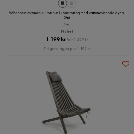
Wisconsin Mittmodul utomhus i konstrotting med vattenavisande dyna,
Grå
Grå
Nyhet
Pris
Original
1 199 kr
Förr 2 599 kr
Pris
Tidigare lägsta pris 1 199 kr