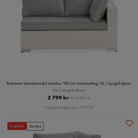
Bahamas Vänstermodul utomhus 140 cm i konstrotting, Vit / Ljusgrå dynor
Vit / Ljusgrå dynor
Pris
Original
2 799 kr
Förr 6 999 kr
Pris
Tidigare lägsta pris 2 799 kr
Populär
Outlet