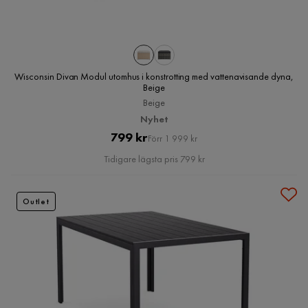
Wisconsin Divan Modul utomhus i konstrotting med vattenavisande dyna,
Beige
Beige
Nyhet
Pris
Original
799 kr
Förr 1 999 kr
Pris
Tidigare lägsta pris 799 kr
Outlet