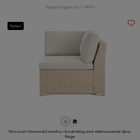
Pris
Tidigare lägsta pris 1 599 kr
Nyhet
Wisconsin Hörnmodul utomhus i konstrotting med vattenavisande dyna,
Beige