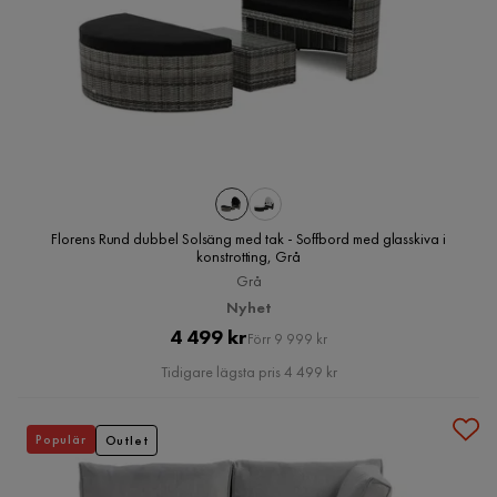
Florens Rund dubbel Solsäng med tak - Soffbord med glasskiva i
konstrotting, Grå
Grå
Nyhet
Pris
Original
4 499 kr
Förr 9 999 kr
Pris
Tidigare lägsta pris 4 499 kr
Populär
Outlet