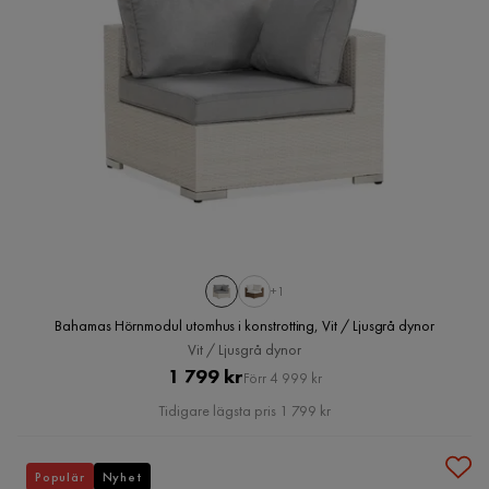
+1
Bahamas Hörnmodul utomhus i konstrotting, Vit / Ljusgrå dynor
Vit / Ljusgrå dynor
Pris
Original
1 799 kr
Förr 4 999 kr
Pris
Tidigare lägsta pris 1 799 kr
Populär
Nyhet