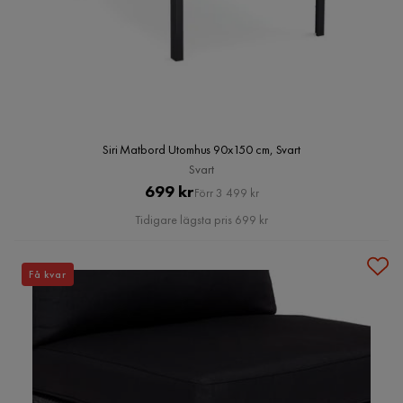
Siri Matbord Utomhus 90x150 cm, Svart
Svart
Pris
Original
699 kr
Förr 3 499 kr
Pris
Tidigare lägsta pris 699 kr
Få kvar