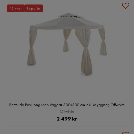
Få kvar
Populär
Bermuda Paviljong utan Väggar 300x300 cm inkl. Myggnät, Offwhite
Offwhite
Pris
2 499 kr