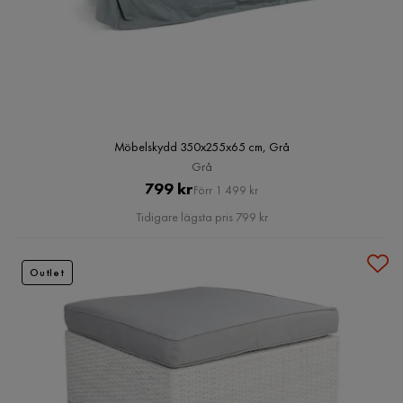
Möbelskydd 350x255x65 cm, Grå
Grå
Pris
Original
799 kr
Förr 1 499 kr
Pris
Tidigare lägsta pris 799 kr
Outlet