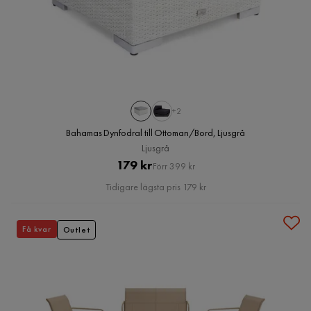
+2
Bahamas Dynfodral till Ottoman/Bord, Ljusgrå
Ljusgrå
Pris
Original
179 kr
Förr 399 kr
Pris
Tidigare lägsta pris 179 kr
Få kvar
Outlet