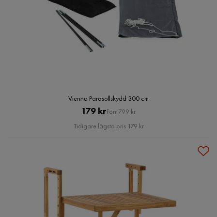
Vienna Parasollskydd 300 cm
Pris
Original
179 kr
Förr 799 kr
Pris
Tidigare lägsta pris 179 kr