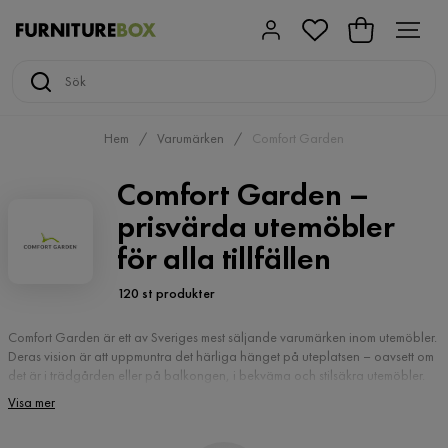
Hem
Varumärken
Comfort Garden
Comfort Garden –
prisvärda utemöbler
för alla tillfällen
120 st produkter
Comfort Garden är ett av Sveriges mest säljande varumärken inom utemöbler.
Deras vision är att uppmuntra det härliga hänget på uteplatsen – oavsett om
det är i trädgården eller på balkongen, i bekväma och stilsäkra utemöbler.
Visa mer
Slitstarka utemöbler i konstrotting och aintwood