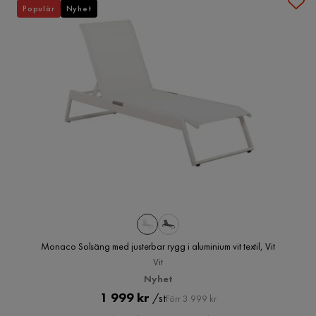
Populär
Nyhet
Monaco Solsäng med justerbar rygg i aluminium vit textil, Vit
Vit
Nyhet
Pris
Original
1 999 kr
/st
Förr 3 999 kr
Pris