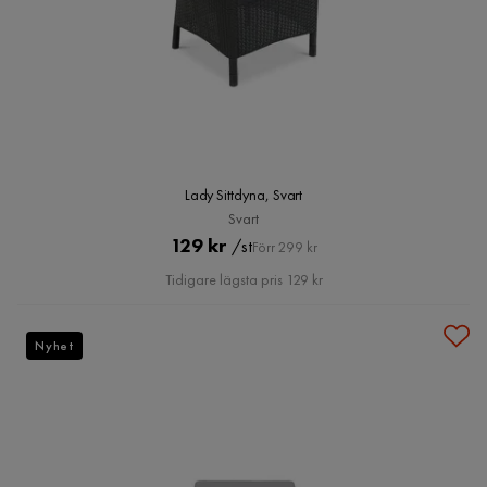
Lady Sittdyna, Svart
Svart
Pris
Original
129 kr
/st
Förr 299 kr
Pris
Tidigare lägsta pris 129 kr
Nyhet