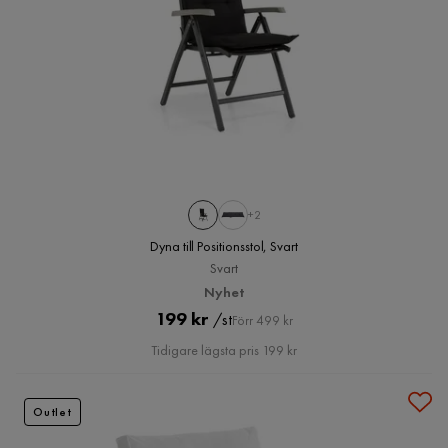
+2
Dyna till Positionsstol, Svart
Svart
Nyhet
Pris
Original
199 kr
/st
Förr 499 kr
Pris
Tidigare lägsta pris 199 kr
Outlet