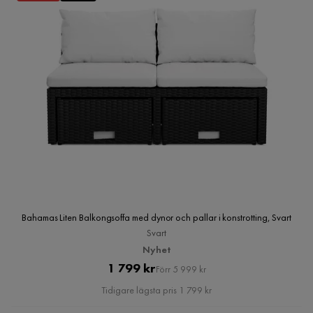
Bahamas Liten Balkongsoffa med dynor och pallar i konstrotting, Svart
Svart
Nyhet
Pris
Original
1 799 kr
Förr 5 999 kr
Pris
Tidigare lägsta pris 1 799 kr