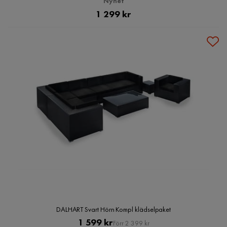
Nyhet
Pris
1 299 kr
DALHART Svart Hörn Kompl klädselpaket
Pris
Original
1 599 kr
Förr 2 399 kr