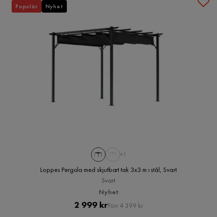
Populär
Nyhet
+1
Loppes Pergola med skjutbart tak 3x3 m i stål, Svart
Svart
Nyhet
Pris
Original
2 999 kr
Förr 4 399 kr