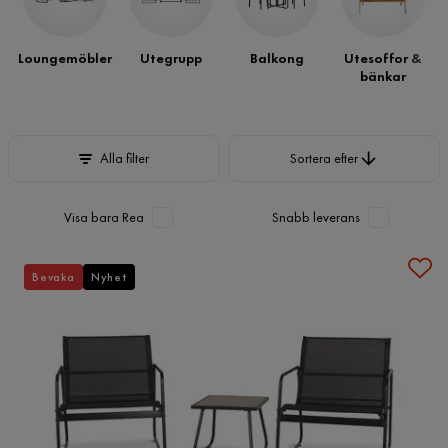
så har vi de utemöbler du söker.
Loungemöbler
Utegrupp
Balkong
Utesoffor &
bänkar
Sortera efter
Alla filter
Sortera efter
Visa bara Rea
Snabb leverans
Bevaka
Nyhet