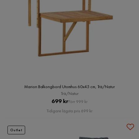
Marion Balkongbord Utomhus 60x45 cm, Trä/Natur
Trä/Natur
Pris
Original
699 kr
Förr 999 kr
Pris
Tidigare lägsta pris 699 kr
Outlet