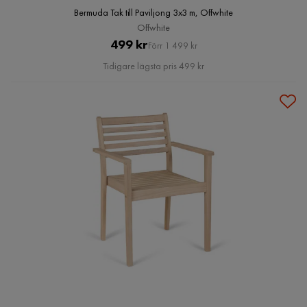
Bermuda Tak till Paviljong 3x3 m, Offwhite
Offwhite
Pris
Original
499 kr
Förr 1 499 kr
Pris
Tidigare lägsta pris 499 kr