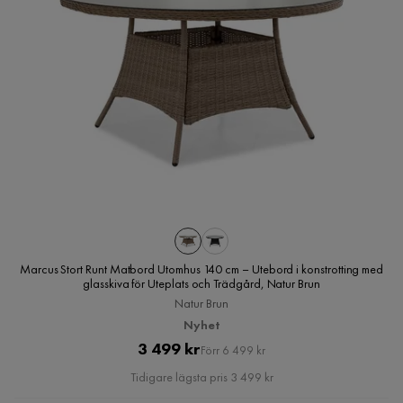
Marcus Stort Runt Matbord Utomhus 140 cm – Utebord i konstrotting med
glasskiva för Uteplats och Trädgård, Natur Brun
Natur Brun
Nyhet
Pris
Original
3 499 kr
Förr 6 499 kr
Pris
Tidigare lägsta pris 3 499 kr