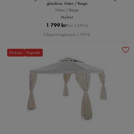
glasskiva, Natur / Beige
Natur / Beige
Nyhet
Pris
Original
1 799 kr
Förr 5 399 kr
Pris
Tidigare lägsta pris 1 799 kr
Få kvar
Populär