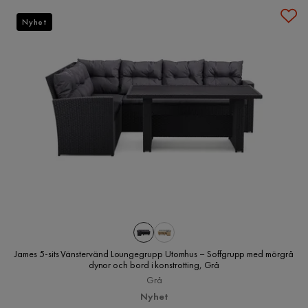
Nyhet
James 5-sits Vänstervänd Loungegrupp Utomhus – Soffgrupp med mörgrå
dynor och bord i konstrotting, Grå
Grå
Nyhet