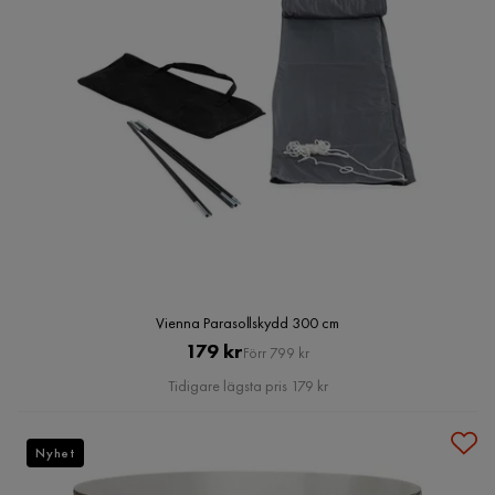
Vienna Parasollskydd 300 cm
Pris
Original
179 kr
Förr 799 kr
Pris
Tidigare lägsta pris 179 kr
Nyhet