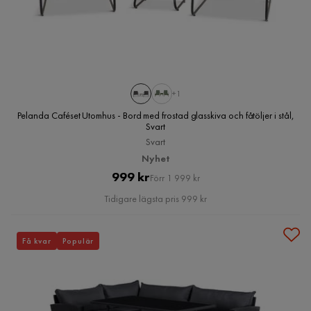
+1
Pelanda Caféset Utomhus - Bord med frostad glasskiva och fåtöljer i stål,
Svart
Svart
Nyhet
Pris
Original
999 kr
Förr 1 999 kr
Pris
Tidigare lägsta pris 999 kr
Få kvar
Populär