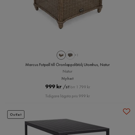
+1
Marcus Fotpall till Öronlappsfåtölj Utomhus, Natur
Natur
Nyhet
Pris
Original
999 kr
/st
Förr 1 799 kr
Pris
Tidigare lägsta pris 999 kr
Outlet