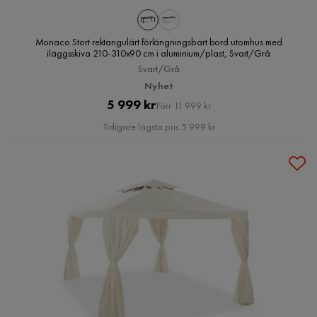
Monaco Stort rektangulärt förlängningsbart bord utomhus med
iläggsskiva 210-310x90 cm i aluminium/plast, Svart/Grå
Svart/Grå
Nyhet
Pris
Original
5 999 kr
Förr 11 999 kr
Pris
Tidigare lägsta pris 5 999 kr