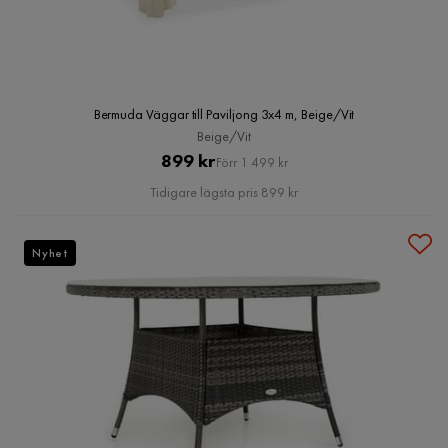
Bermuda Väggar till Paviljong 3x4 m, Beige/Vit
Beige/Vit
Pris
Original
899 kr
Förr 1 499 kr
Pris
Tidigare lägsta pris 899 kr
Nyhet