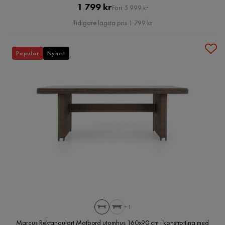
Pris
Original
1 799 kr
Förr 5 999 kr
Pris
Tidigare lägsta pris 1 799 kr
Populär
Nyhet
+1
Marcus Rektangulärt Matbord utomhus 160x90 cm i konstrotting med