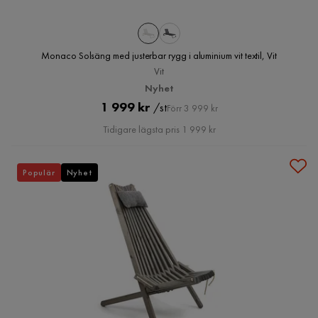
Monaco Solsäng med justerbar rygg i aluminium vit textil, Vit
Vit
Nyhet
Pris
Original
1 999 kr
/st
Förr 3 999 kr
Pris
Tidigare lägsta pris 1 999 kr
Populär
Nyhet