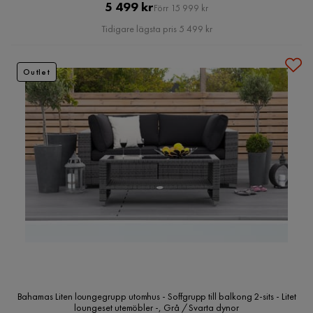
Pris
Original
5 499 kr
Förr 15 999 kr
Pris
Tidigare lägsta pris 5 499 kr
Outlet
Bahamas Liten loungegrupp utomhus - Soffgrupp till balkong 2-sits - Litet
loungeset utemöbler -, Grå / Svarta dynor