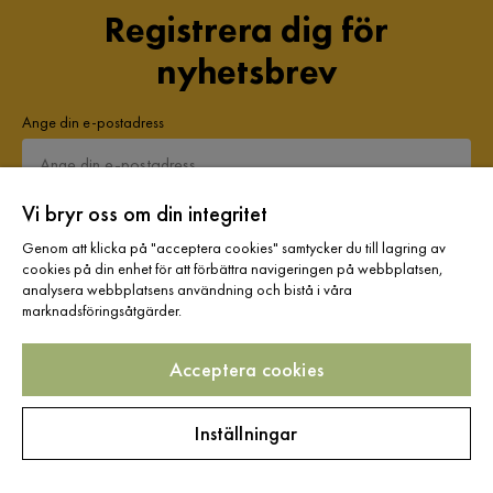
Registrera dig för
nyhetsbrev
Ange din e-postadress
Vi bryr oss om din integritet
Prenumerera
Genom att klicka på "acceptera cookies" samtycker du till lagring av
cookies på din enhet för att förbättra navigeringen på webbplatsen,
analysera webbplatsens användning och bistå i våra
Genom att fylla i min mailadress bekräftar jag att jag vill ha Furniturebox nyhetsbrev
marknadsföringsåtgärder.
och godkänner att Furniturebox behandlar mina personuppgifter för att kunna skicka
marknadsföringsmaterial som anpassats till mig enligt Furniturebox
Integritetspolicy
.
Acceptera cookies
Ja, tack! Jag vill även skapa ett konto till Mina sidor.
Allt detta och mycket mer:
Inställningar
•
Dina köp samlade på ett ställe
•
Personliga erbjudanden online & i butik