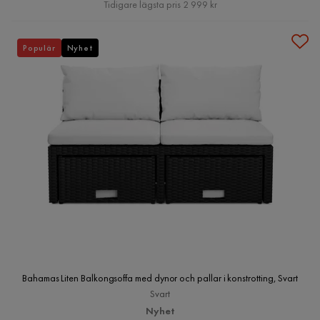
Pris
Tidigare lägsta pris 2 999 kr
Populär
Nyhet
Bahamas Liten Balkongsoffa med dynor och pallar i konstrotting, Svart
Svart
Nyhet