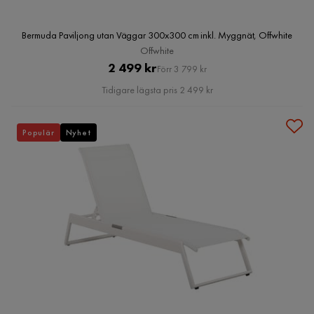
Bermuda Paviljong utan Väggar 300x300 cm inkl. Myggnät, Offwhite
Offwhite
Pris
Original
2 499 kr
Förr 3 799 kr
Pris
Tidigare lägsta pris 2 499 kr
Populär
Nyhet