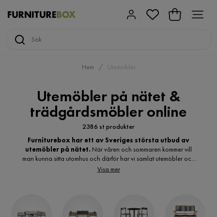
Hem
Utemöbler
Utemöbler på nätet &
trädgårdsmöbler online
2386 st produkter
Furniturebox har ett av Sveriges största utbud av
utemöbler på nätet.
När våren och sommaren kommer vill
man kunna sitta utomhus och därför har vi samlat utemöbler och
trädgårdsmöbler i alla modeller för att kunna erbjuda våra
Visa mer
kunder ett rejält tilltaget sortiment av utemöbler för uteplatsen,
trädgården, altanen, terrassen, uterummet eller balkongen. Vi har
ett av Sveriges största sortiment av utemöbler online för att kunna
erbjuda något för alla. Oavsett om du letar efter en liten
cafégrupp
till balkongen eller en större loungegrupp till altanen