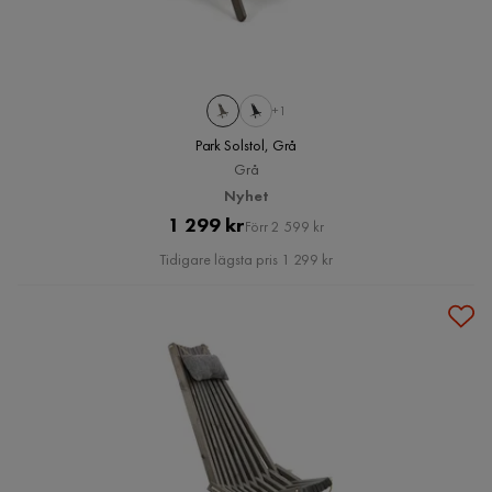
+1
Park Solstol, Grå
Grå
Nyhet
Pris
Original
1 299 kr
Förr 2 599 kr
Pris
Tidigare lägsta pris 1 299 kr