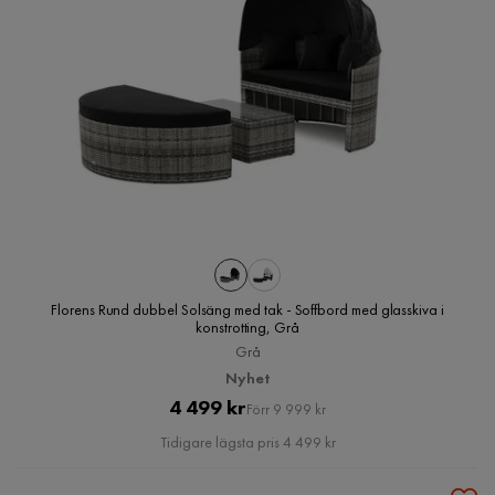
Florens Rund dubbel Solsäng med tak - Soffbord med glasskiva i
konstrotting, Grå
Grå
Nyhet
Pris
Original
4 499 kr
Förr 9 999 kr
Pris
Tidigare lägsta pris 4 499 kr