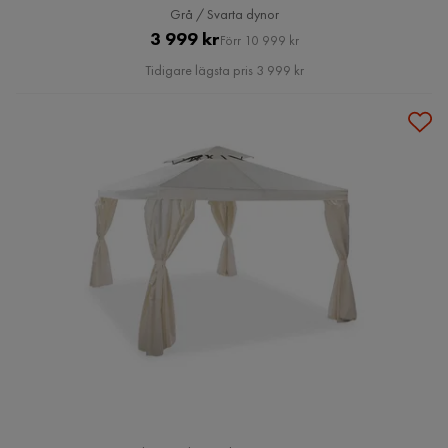
Grå / Svarta dynor
Pris
Original
3 999 kr
Förr 10 999 kr
Pris
Tidigare lägsta pris 3 999 kr