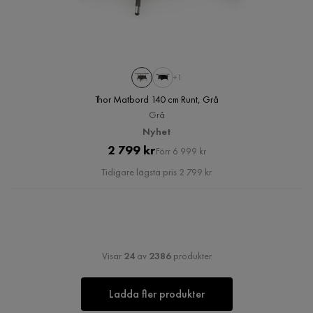
+1
Thor Matbord 140 cm Runt, Grå
Grå
Nyhet
Pris
Original
2 799 kr
Förr 6 999 kr
Pris
Tidigare lägsta pris 2 799 kr
Visar
24
av
2386
produkter
Ladda fler produkter