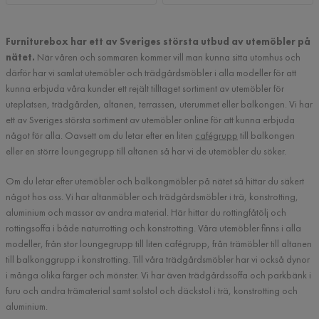
Furniturebox har ett av Sveriges största utbud av utemöbler på
nätet.
När våren och sommaren kommer vill man kunna sitta utomhus och
därför har vi samlat utemöbler och trädgårdsmöbler i alla modeller för att
kunna erbjuda våra kunder ett rejält tilltaget sortiment av utemöbler för
uteplatsen, trädgården, altanen, terrassen, uterummet eller balkongen. Vi har
ett av Sveriges största sortiment av utemöbler online för att kunna erbjuda
något för alla. Oavsett om du letar efter en liten
cafégrupp
till balkongen
eller en större loungegrupp till altanen så har vi de utemöbler du söker.
Om du letar efter utemöbler och balkongmöbler på nätet så hittar du säkert
något hos oss. Vi har altanmöbler och trädgårdsmöbler i trä, konstrotting,
aluminium och massor av andra material. Här hittar du rottingfåtölj och
rottingsoffa i både naturrotting och konstrotting. Våra utemöbler finns i alla
modeller, från stor loungegrupp till liten cafégrupp, från trämöbler till altanen
till balkonggrupp i konstrotting. Till våra trädgårdsmöbler har vi också dynor
i många olika färger och mönster. Vi har även trädgårdssoffa och parkbänk i
furu och andra trämaterial samt solstol och däckstol i trä, konstrotting och
aluminium.