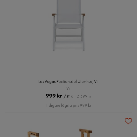
Las Vegas Positionsstol Utomhus, Vit
Vit
Pris
Original
999 kr
/st
Förr 2 599 kr
Pris
Tidigare lägsta pris 999 kr