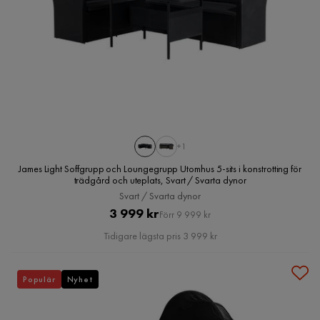
+1
James Light Soffgrupp och Loungegrupp Utomhus 5-sits i konstrotting för
trädgård och uteplats, Svart / Svarta dynor
Svart / Svarta dynor
Pris
Original
3 999 kr
Förr 9 999 kr
Pris
Tidigare lägsta pris 3 999 kr
Populär
Nyhet