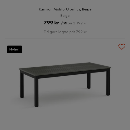
Kamman Matstol Utomhus, Beige
Beige
Pris
Original
799 kr
/st
Förr 2 199 kr
Pris
Tidigare lägsta pris 799 kr
Nyhet