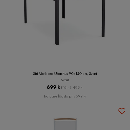
Siri Matbord Utomhus 90x150 cm, Svart
Svart
Pris
Original
699 kr
Förr 3 499 kr
Pris
Tidigare lägsta pris 699 kr