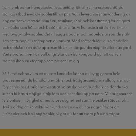
Furniturebox har handplockat leverantörer för att kunna erbjuda största
möjliga utbud med utemöbler till rätt pris. Våra leverantörer använder sig av
högkvalitativa material som furu, textilene, teak och konstrotting för att göra
utemöbler som håller och består, år efter år. Vi har också ett stort sortiment
med
bygg-själv-möbler
, det vill säga moduler och möbeldelar som du själv
kan sätta ihop till utegruppen du önskar. Med soffmoduler i olika modeller
och storlekar kan du skapa utemöbeln utifrån just din uteplats eller trädgård.
Vårt stora sortiment av balkongstolar och balkongbord gör att du kan
matcha ihop en utegrupp som passar just dig.
På Furniturebox vill vi att du som kund ska känna du trygg genom hela
processen när du handlar utemöbler och trädgårdsmöbler i alla former och
färger hos oss. Därför har vi satsat på att skapa en kundservice där du ska
kunna få bästa möjliga hjälp före och efter ditt köp på nätet. Vi har generösa
telefontider, möjlighet att maila oss dygnet runt samt tre butiker i Stockholm.
Tveka aldrig att kontakta vår kundservice om du har några frågor om
utemöbler och balkongmöbler, vi gör allt för att svara på dina frågor.