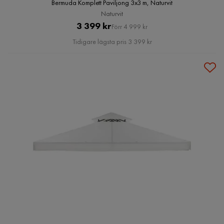
Bermuda Komplett Paviljong 3x3 m, Naturvit
Naturvit
Pris
Original
3 399 kr
Förr 4 999 kr
Pris
Tidigare lägsta pris 3 399 kr