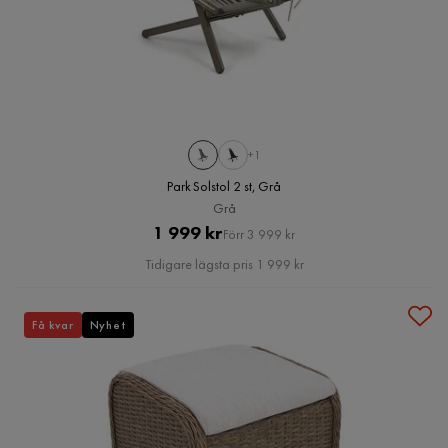
+1
Park Solstol 2 st, Grå
Grå
Pris
Original
1 999 kr
Förr 3 999 kr
Pris
Tidigare lägsta pris 1 999 kr
Få kvar
Nyhet