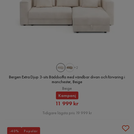
+2
Bergen Extra Djup 3-sits Bäddsoffa med vändbar divan och förvaring i
manchester, Beige
Beige
Kampanj
Rabatterat
11 999 kr
Pris
Tidigare lägsta pris 19 999 kr
-40%
Populär