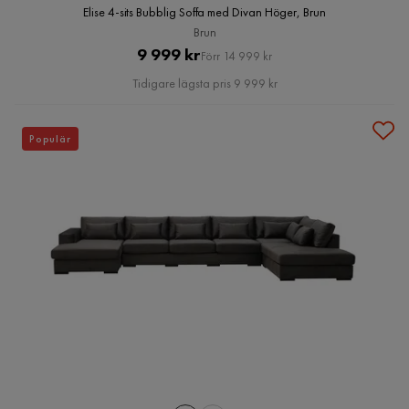
Elise 4-sits Bubblig Soffa med Divan Höger, Brun
Brun
Pris
Original
9 999 kr
Förr 14 999 kr
Pris
Tidigare lägsta pris 9 999 kr
Populär