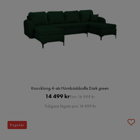
Knocklong 4-sits Hörnbäddsoffa Dark green
Pris
Original
14 499 kr
Förr 16 999 kr
Pris
Tidigare lägsta pris 14 499 kr
Populär