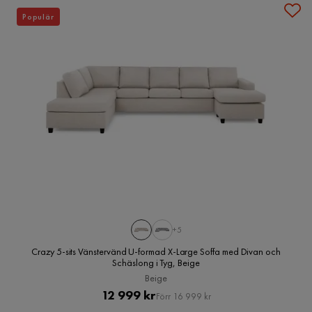
Populär
+5
Crazy 5-sits Vänstervänd U-formad X-Large Soffa med Divan och
Schäslong i Tyg, Beige
Beige
Pris
Original
12 999 kr
Förr 16 999 kr