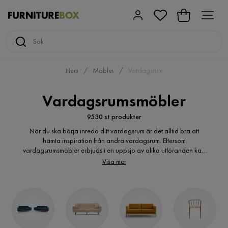
Hem
Möbler
Vardagsrum
Vardagsrumsmöbler
9530 st produkter
När du ska börja inreda ditt vardagsrum är det alltid bra att
hämta inspiration från andra vardagsrum. Eftersom
vardagsrumsmöbler erbjuds i en uppsjö av olika utföranden kan
det ibland kännas svårt att veta var du ska börja. Hos oss på
Visa mer
Furniturebox hittar du allt du kan tänka dig behöva i
vardagsrummet, såväl soffor som förvaring. Skulle du ha fler
funderingar är du alltid välkommen att kontakta vår kundsupport,
de hjälper dig gärna hitta rätt möbler till ditt hem.