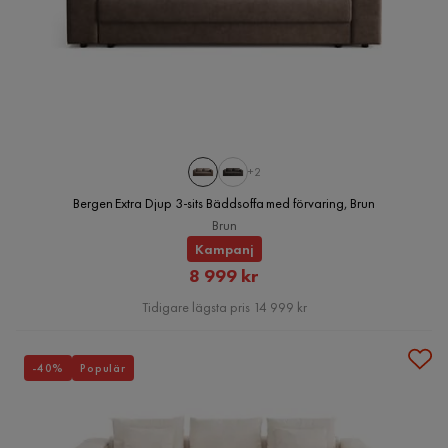
+2
Bergen Extra Djup 3-sits Bäddsoffa med förvaring, Brun
Brun
Kampanj
Rabatterat
8 999 kr
Pris
Tidigare lägsta pris 14 999 kr
-40%
Populär