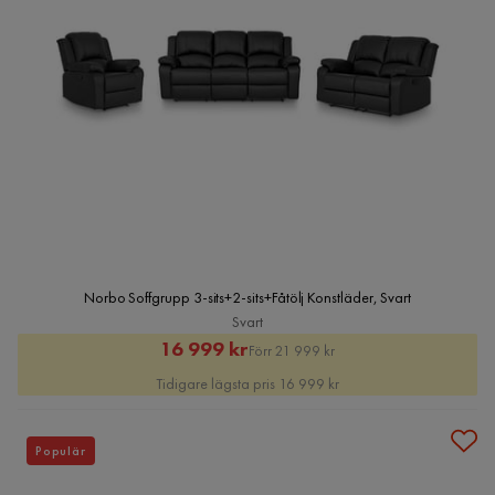
Norbo Soffgrupp 3-sits+2-sits+Fåtölj Konstläder, Svart
Svart
Rabatterat
Original
16 999 kr
Förr 21 999 kr
Pris
Pris
Tidigare lägsta pris 16 999 kr
Populär