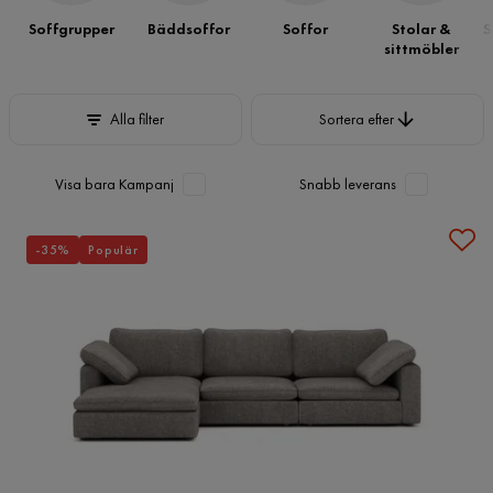
Soffgrupper
Bäddsoffor
Soffor
Stolar &
S
sittmöbler
Sortera efter
Alla filter
Sortera efter
Visa bara Kampanj
Snabb leverans
-35%
Populär