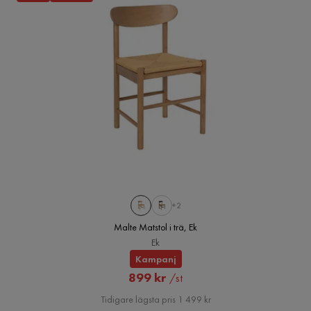
+2
Malte Matstol i trä, Ek
Ek
Kampanj
Rabatterat
899 kr
/st
Pris
Tidigare lägsta pris 1 499 kr