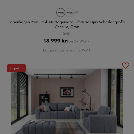
+9
Copenhagen Premium 4-sits Högervänd L-formad Djup Schäslongsoffa i
Chenille, Grön
Grön
Pris
Original
18 999 kr
Förr 29 999 kr
Pris
Tidigare lägsta pris 18 999 kr
Populär