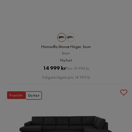
Hörnsoffa Monar Höger, brun
brun
Nyhet
Pris
Original
14 999 kr
Förr 19 999 kr
Pris
Tidigare lägsta pris 14 999 kr
Populär
Outlet