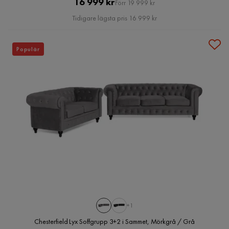
Pris
Original
16 999 kr
Förr 19 999 kr
Pris
Tidigare lägsta pris 16 999 kr
Populär
+1
Chesterfield Lyx Soffgrupp 3+2 i Sammet, Mörkgrå / Grå