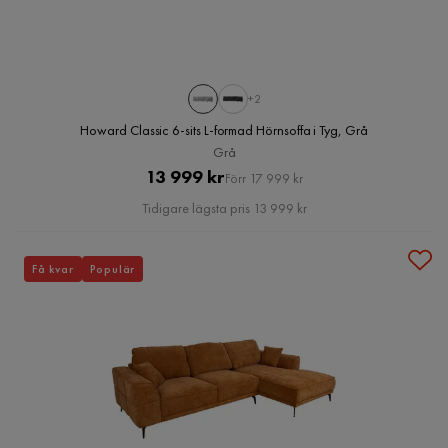
+2
Howard Classic 6-sits L-formad Hörnsoffa i Tyg, Grå
Grå
Pris
Original
13 999 kr
Förr 17 999 kr
Pris
Tidigare lägsta pris 13 999 kr
Få kvar
Populär