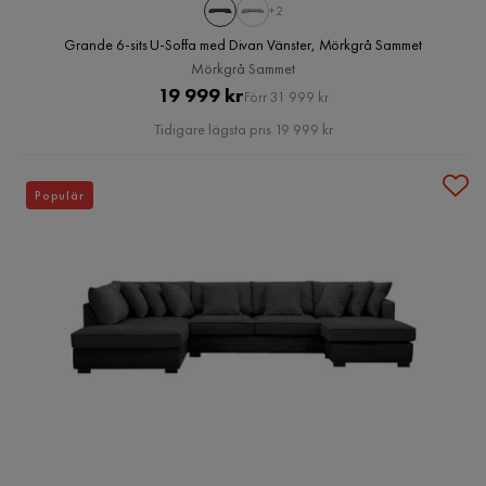
+2
Grande 6-sits U-Soffa med Divan Vänster, Mörkgrå Sammet
Mörkgrå Sammet
Pris
Original
19 999 kr
Förr 31 999 kr
Pris
Tidigare lägsta pris 19 999 kr
Populär