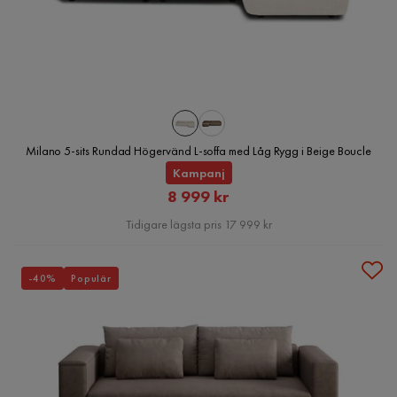
Milano 5-sits Rundad Högervänd L-soffa med Låg Rygg i Beige Boucle
Kampanj
Rabatterat
8 999 kr
Pris
Tidigare lägsta pris 17 999 kr
-40%
Populär