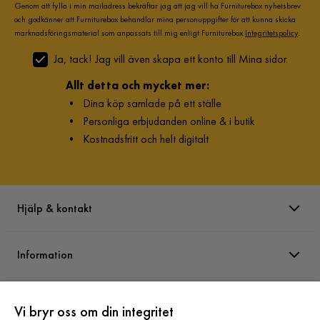
Genom att fylla i min mailadress bekräftar jag att jag vill ha Furniturebox nyhetsbrev
och godkänner att Furniturebox behandlar mina personuppgifter för att kunna skicka
marknadsföringsmaterial som anpassats till mig enligt Furniturebox
Integritetspolicy
.
Ja, tack! Jag vill även skapa ett konto till Mina sidor.
Allt detta och mycket mer:
•
Dina köp samlade på ett ställe
•
Personliga erbjudanden online & i butik
•
Kostnadsfritt och helt digitalt
Hjälp & kontakt
Information
Varumärken
Vi bryr oss om din integritet