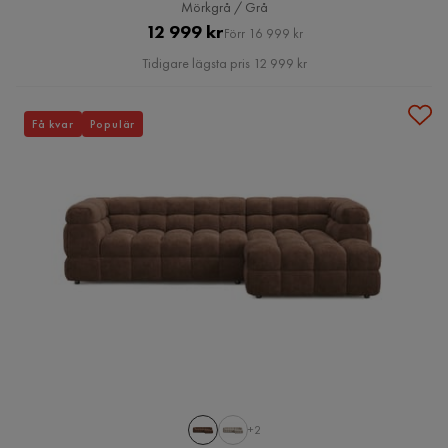
Mörkgrå / Grå
Pris
Original
12 999 kr
Förr 16 999 kr
Pris
Tidigare lägsta pris 12 999 kr
Få kvar
Populär
+2