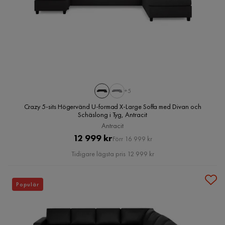
+5
Crazy 5-sits Högervänd U-formad X-Large Soffa med Divan och
Schäslong i Tyg, Antracit
Antracit
Pris
Original
12 999 kr
Förr 16 999 kr
Pris
Tidigare lägsta pris 12 999 kr
Populär