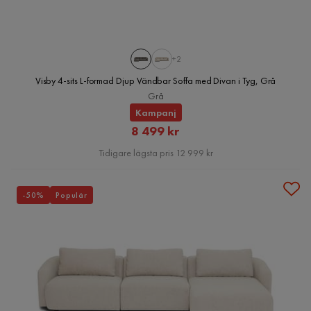
+2
Visby 4-sits L-formad Djup Vändbar Soffa med Divan i Tyg, Grå
Grå
Kampanj
Rabatterat
8 499 kr
Pris
Tidigare lägsta pris 12 999 kr
-50%
Populär