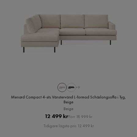
+9
Menard Compact 4-sits Vänstervänd L-formad Schäslongsoffa i Tyg,
Beige
Beige
Pris
Original
12 499 kr
Förr 18 999 kr
Pris
Tidigare lägsta pris 12 499 kr