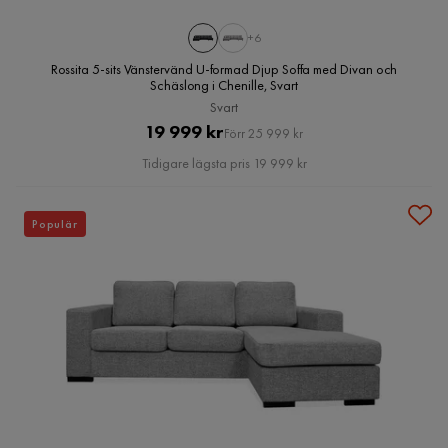
+6
Rossita 5-sits Vänstervänd U-formad Djup Soffa med Divan och
Schäslong i Chenille, Svart
Svart
Pris
Original
19 999 kr
Förr 25 999 kr
Pris
Tidigare lägsta pris 19 999 kr
Populär