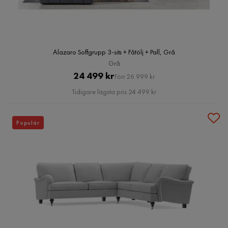
Alazaro Soffgrupp 3-sits + Fåtölj + Pall, Grå
Grå
Pris
Original
24 499 kr
Förr 26 999 kr
Pris
Tidigare lägsta pris 24 499 kr
Populär