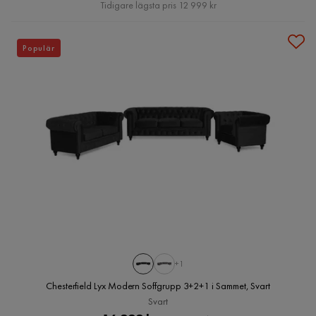
Pris
Tidigare lägsta pris 12 999 kr
Populär
+1
Chesterfield Lyx Modern Soffgrupp 3+2+1 i Sammet, Svart
Svart