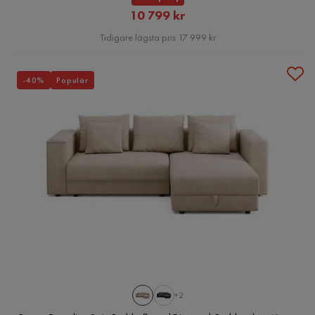
Rabatterat
10 799 kr
Pris
Tidigare lägsta pris 17 999 kr
-40%
Populär
+2