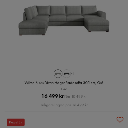
+3
Wilma 6-sits Divan Höger Bäddsoffa 305 cm, Grå
Grå
Pris
Original
16 499 kr
Förr 18 499 kr
Pris
Tidigare lägsta pris 16 499 kr
Populär