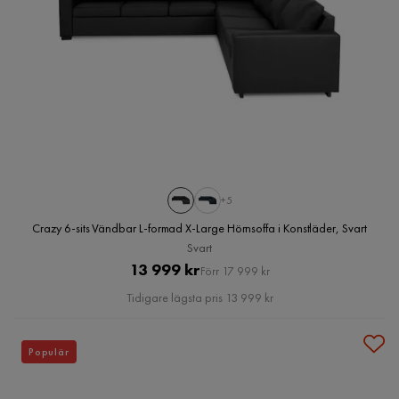
+5
Crazy 6-sits Vändbar L-formad X-Large Hörnsoffa i Konstläder, Svart
Svart
Pris
Original
13 999 kr
Förr 17 999 kr
Pris
Tidigare lägsta pris 13 999 kr
Populär