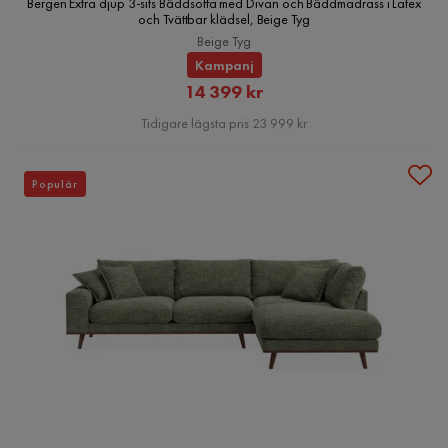
Bergen Extra djup 3-sits Bäddsoffa med Divan och Bäddmadrass i Latex
och Tvättbar klädsel, Beige Tyg
Beige Tyg
Kampanj
Rabatterat
14 399 kr
Pris
Tidigare lägsta pris 23 999 kr
Populär