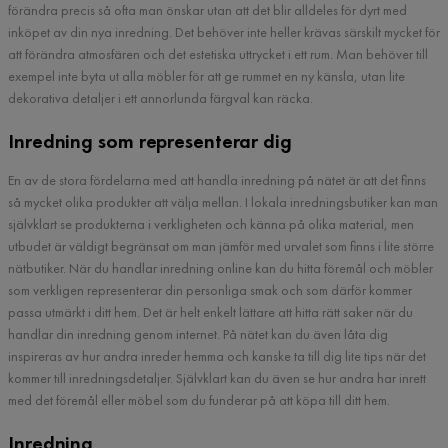
förändra precis så ofta man önskar utan att det blir alldeles för dyrt med
inköpet av din nya inredning. Det behöver inte heller krävas särskilt mycket för
att förändra atmosfären och det estetiska uttrycket i ett rum. Man behöver till
exempel inte byta ut alla möbler för att ge rummet en ny känsla, utan lite
dekorativa detaljer i ett annorlunda färgval kan räcka.
Inredning som representerar dig
En av de stora fördelarna med att handla inredning på nätet är att det finns
så mycket olika produkter att välja mellan. I lokala inredningsbutiker kan man
självklart se produkterna i verkligheten och känna på olika material, men
utbudet är väldigt begränsat om man jämför med urvalet som finns i lite större
nätbutiker. När du handlar inredning online kan du hitta föremål och möbler
som verkligen representerar din personliga smak och som därför kommer
passa utmärkt i ditt hem. Det är helt enkelt lättare att hitta rätt saker när du
handlar din inredning genom internet. På nätet kan du även låta dig
inspireras av hur andra inreder hemma och kanske ta till dig lite tips när det
kommer till inredningsdetaljer. Självklart kan du även se hur andra har inrett
med det föremål eller möbel som du funderar på att köpa till ditt hem.
Inredning