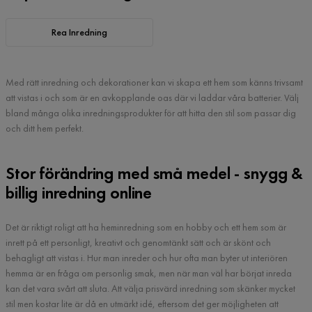
Rea Inredning
Med rätt inredning och dekorationer kan vi skapa ett hem som känns trivsamt
att vistas i och som är en avkopplande oas där vi laddar våra batterier. Välj
bland många olika inredningsprodukter för att hitta den stil som passar dig
och ditt hem perfekt.
Stor förändring med små medel - snygg &
billig inredning online
Det är riktigt roligt att ha heminredning som en hobby och ett hem som är
inrett på ett personligt, kreativt och genomtänkt sätt och är skönt och
behagligt att vistas i. Hur man inreder och hur ofta man byter ut interiören
hemma är en fråga om personlig smak, men när man väl har börjat inreda
kan det vara svårt att sluta. Att välja prisvärd inredning som skänker mycket
stil men kostar lite är då en utmärkt idé, eftersom det ger möjligheten att