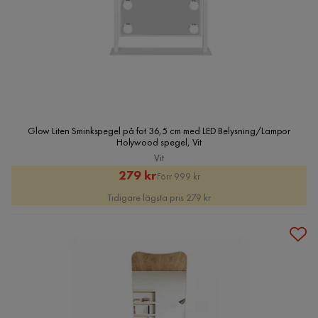
Glow Liten Sminkspegel på fot 36,5 cm med LED Belysning/Lampor
Holywood spegel, Vit
Vit
Rabatterat
Original
279 kr
Förr 999 kr
Pris
Pris
Tidigare lägsta pris 279 kr