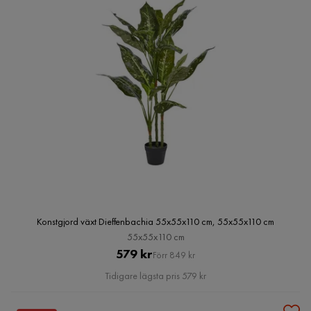
Konstgjord växt Dieffenbachia 55x55x110 cm, 55x55x110 cm
55x55x110 cm
Pris
Original
579 kr
Förr 849 kr
Pris
Tidigare lägsta pris 579 kr