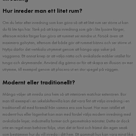
Hur inreder man ett litet rum?
Om du letar efter inredning som kan göra så att ett litet rum ser större ut kan
du få lite tips här. Tänk på att köpa inredning som går i lite ljusare färger,
eftersom mörka färger kan göra att rummet ser mindre ut. Försök även att
maximera golvytan, eftersom det både gör att rummet känns och ser större ut.
Nyttja därför det vertikala utrymmet genom att hänga upp saker på
väggarna. Ett annat knep är att välja nätta och avskalade möbler istället för
tunga och skrymmande. Använd dig gärna av för att skapa en illusion av mer
utrymme, till exempel genom att placera ut en stor spegel på väggen.
Modernt eller traditionellt?
Många väljer att inreda sina hem så att interiören matchar exteriören. Bor
man till exempel i en sekelskiftesvilla kan det vara fint att välja inredning i en
traditionell stil med föremål från samma era som huset. Har man istället ett
modernt hus eller lägenhet kan man med fördel välja modern inredning med
avskalade linjer, industriella former och geometriska mönster. Detta är dock
inte en regel man behöver följa, utan det är först och främst din egen smak
som bestämmer hur du vill inreda i ditt hem. Ett gammalt hus kan vara minst lika