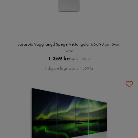
Sarasota Vägghängd Spegel Rektangulär 66x193 cm, Svart
Svart
Pris
Original
1 359 kr
Förr 2 199 kr
Pris
Tidigare lägsta pris 1 359 kr