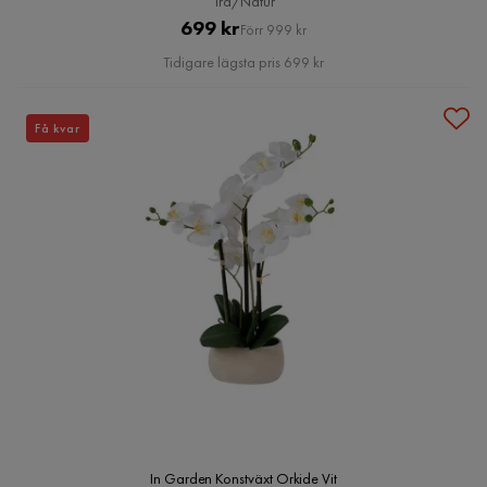
Trä/Natur
Pris
Original
699 kr
Förr 999 kr
Pris
Tidigare lägsta pris 699 kr
Få kvar
In Garden Konstväxt Orkide Vit