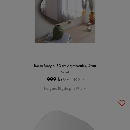
Besso Spegel 60 cm Asymmetrisk, Svart
Svart
Pris
Original
999 kr
Förr 1 499 kr
Pris
Tidigare lägsta pris 999 kr