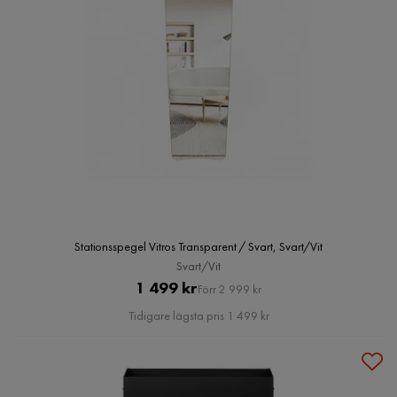
Stationsspegel Vitros Transparent / Svart, Svart/Vit
Svart/Vit
Pris
Original
1 499 kr
Förr 2 999 kr
Pris
Tidigare lägsta pris 1 499 kr