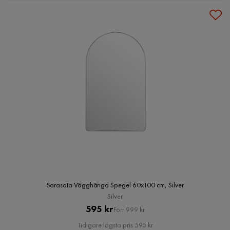
Sarasota Vägghängd Spegel 60x100 cm, Silver
Silver
Pris
Original
595 kr
Förr 999 kr
Pris
Tidigare lägsta pris 595 kr