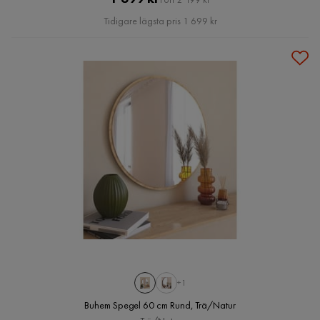
Pris
Tidigare lägsta pris 1 699 kr
+1
Buhem Spegel 60 cm Rund, Trä/Natur