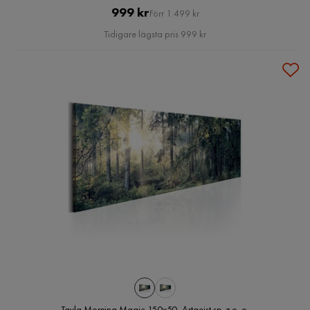
Pris
Original
999 kr
Förr 1 499 kr
Pris
Tidigare lägsta pris 999 kr
Tavla Morning Magic 150x50, Artgeist sp. z o. o.