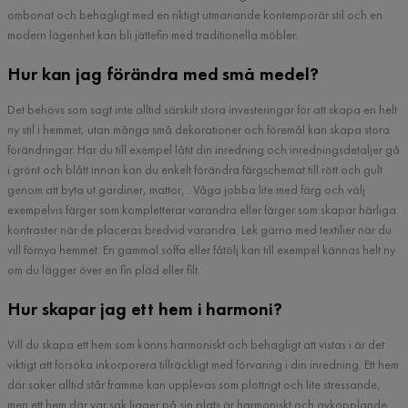
ombonat och behagligt med en riktigt utmanande kontemporär stil och en
modern lägenhet kan bli jättefin med traditionella möbler.
Hur kan jag förändra med små medel?
Det behövs som sagt inte alltid särskilt stora investeringar för att skapa en helt
ny stil i hemmet, utan många små dekorationer och föremål kan skapa stora
förändringar. Har du till exempel låtit din inredning och inredningsdetaljer gå
i grönt och blått innan kan du enkelt förändra färgschemat till rött och gult
genom att byta ut gardiner, mattor, . Våga jobba lite med färg och välj
exempelvis färger som kompletterar varandra eller färger som skapar härliga
kontraster när de placeras bredvid varandra. Lek gärna med textilier när du
vill förnya hemmet. En gammal soffa eller fåtölj kan till exempel kännas helt ny
om du lägger över en fin pläd eller filt.
Hur skapar jag ett hem i harmoni?
Vill du skapa ett hem som känns harmoniskt och behagligt att vistas i är det
viktigt att försöka inkorporera tillräckligt med förvaring i din inredning. Ett hem
där saker alltid står framme kan upplevas som plottrigt och lite stressande,
men ett hem där var sak ligger på sin plats är harmoniskt och avkopplande.