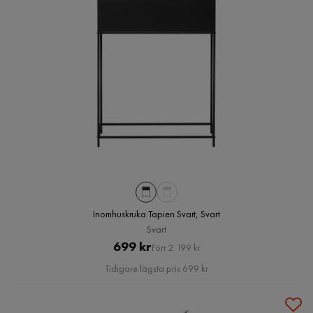
Inomhuskruka Tapien Svart, Svart
Svart
Pris
Original
699 kr
Förr 2 199 kr
Pris
Tidigare lägsta pris 699 kr