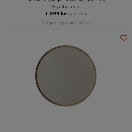
Artgeist sp. z o. o.
Pris
Original
1 099 kr
Förr 1 399 kr
Pris
Tidigare lägsta pris 1 099 kr