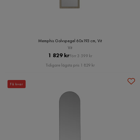
Memphis Golvspegel 60x193 cm, Vit
Vit
Pris
Original
1 829 kr
Förr 3 599 kr
Pris
Tidigare lägsta pris 1 829 kr
Få kvar