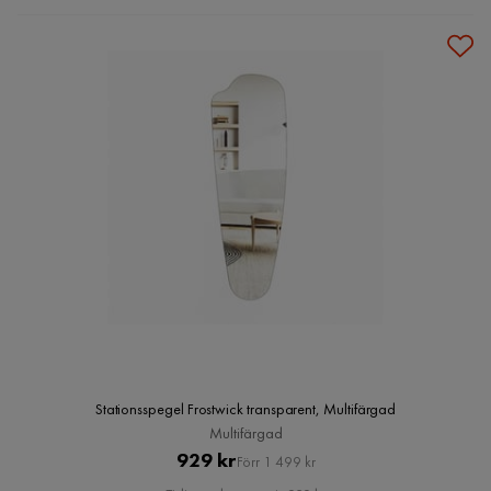
Stationsspegel Frostwick transparent, Multifärgad
Multifärgad
Pris
Original
929 kr
Förr 1 499 kr
Pris