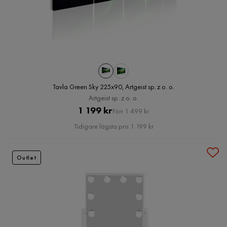
Tavla Green Sky 225x90, Artgeist sp. z o. o.
Artgeist sp. z o. o.
Pris
Original
1 199 kr
Förr 1 499 kr
Pris
Tidigare lägsta pris 1 199 kr
Outlet