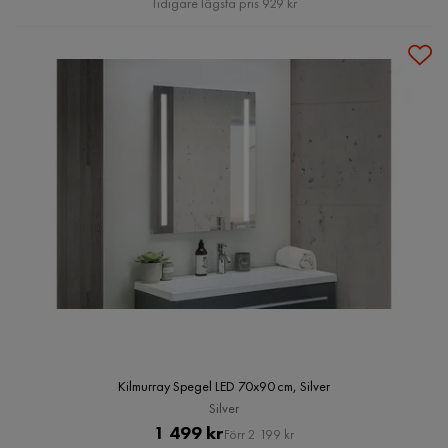
Tidigare lägsta pris 929 kr
Kilmurray Spegel LED 70x90 cm, Silver
Silver
Pris
Original
1 499 kr
Förr 2 199 kr