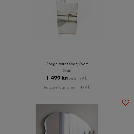
Spegel Vitros Svart, Svart
Svart
Pris
Original
1 499 kr
Förr 2 199 kr
Pris
Tidigare lägsta pris 1 499 kr