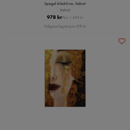
Spegel 60x60 cm, Valnöt
Valnöt
Pris
Original
978 kr
Förr 1 499 kr
Pris
Tidigare lägsta pris 978 kr