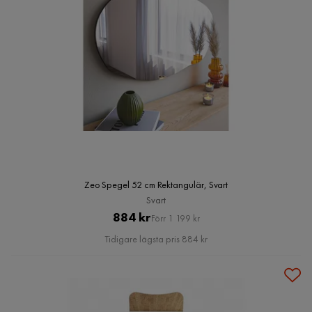
Zeo Spegel 52 cm Rektangulär, Svart
Svart
Pris
Original
884 kr
Förr 1 199 kr
Pris
Tidigare lägsta pris 884 kr