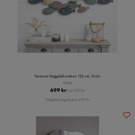
Fermium Väggdekoration 123 cm, Grön
Grön
Pris
Original
699 kr
Förr 999 kr
Pris
Tidigare lägsta pris 699 kr