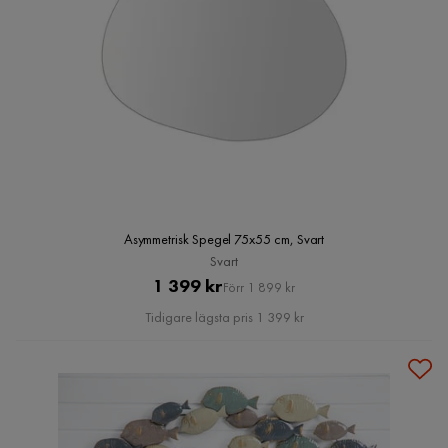
Asymmetrisk Spegel 75x55 cm, Svart
Svart
Pris
Original
1 399 kr
Förr 1 899 kr
Pris
Tidigare lägsta pris 1 399 kr