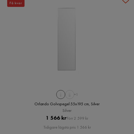
Få kvar
+1
Orlando Golvspegel 55x195 cm, Silver
Silver
Pris
Original
1 566 kr
Förr 2 599 kr
Pris
Tidigare lägsta pris 1 566 kr