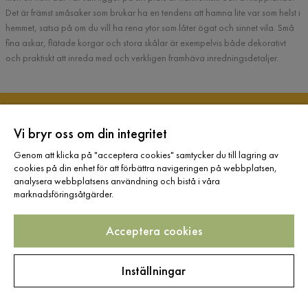
Det är främst småsaker som brukar ha en tendens att hamna lite var som helst i
hemmet, satsa på om du vill ha rena ytor som låter ögat och sinnet vila. Små
fina askar, flätade korgar och stora skålar är exempelvis både dekorativt
och praktiskt att inreda med och verkligen framhäva inredningsdetaljer.
Registrera dig för
Vi bryr oss om din integritet
nyhetsbrev
Genom att klicka på "acceptera cookies" samtycker du till lagring av
cookies på din enhet för att förbättra navigeringen på webbplatsen,
analysera webbplatsens användning och bistå i våra
Ange din e-postadress
marknadsföringsåtgärder.
Acceptera cookies
Prenumerera
Inställningar
Genom att fylla i min mailadress bekräftar jag att jag vill ha Furniturebox nyhetsbrev