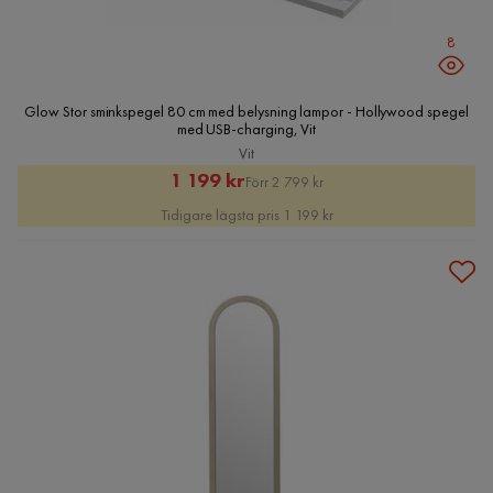
8
Glow Stor sminkspegel 80 cm med belysning lampor - Hollywood spegel
med USB-charging, Vit
Vit
Rabatterat
Original
1 199 kr
Förr 2 799 kr
Pris
Pris
Tidigare lägsta pris 1 199 kr