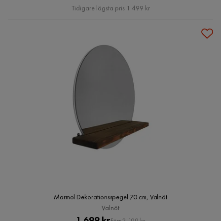
Pris
Tidigare lägsta pris 1 499 kr
Marmol Dekorationsspegel 70 cm, Valnöt
Valnöt
Pris
Original
1 699 kr
Förr 2 199 kr