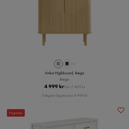
+1
Ankur Highboard, Beige
Beige
Pris
Original
4 999 kr
Förr 7 499 kr
Pris
Tidigare lägsta pris 4 999 kr
Populär