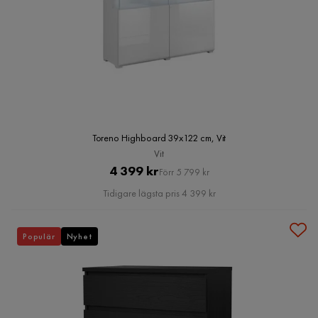
Toreno Highboard 39x122 cm, Vit
Vit
Pris
Original
4 399 kr
Förr 5 799 kr
Pris
Tidigare lägsta pris 4 399 kr
Populär
Nyhet