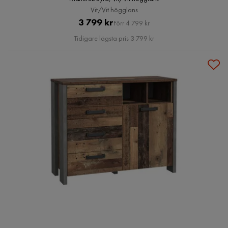
Vit/Vit högglans
Pris
Original
3 799 kr
Förr 4 799 kr
Pris
Tidigare lägsta pris 3 799 kr