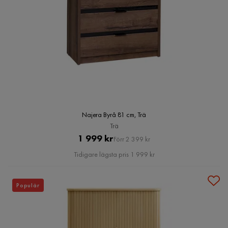
Najera Byrå 81 cm, Trä
Trä
Pris
Original
1 999 kr
Förr 2 399 kr
Pris
Tidigare lägsta pris 1 999 kr
Populär