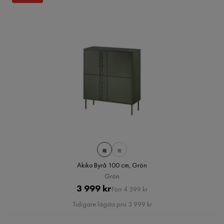
Akiko Byrå 100 cm, Grön
Grön
Pris
Original
3 999 kr
Förr 4 599 kr
Pris
Tidigare lägsta pris 3 999 kr