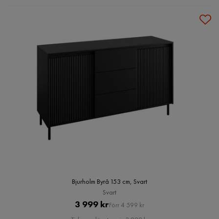
Bjurholm Byrå 153 cm, Svart
Svart
Pris
Original
3 999 kr
Förr 4 599 kr
Pris