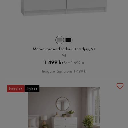
Malwa Byrå med Lådor 30 cm djup, Vit
Vit
Pris
Original
1 499 kr
Förr 1 699 kr
Pris
Tidigare lägsta pris 1 499 kr
Populär
Nyhet