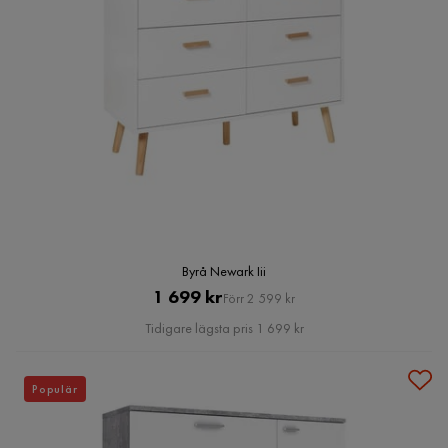
Byrå Newark Iii
Pris
Original
1 699 kr
Förr 2 599 kr
Pris
Tidigare lägsta pris 1 699 kr
Populär