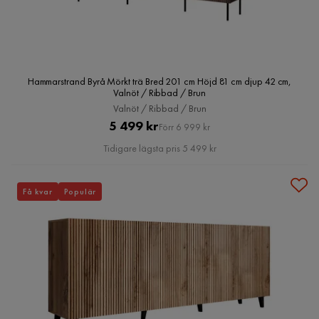
Hammarstrand Byrå Mörkt trä Bred 201 cm Höjd 81 cm djup 42 cm,
Valnöt / Ribbad / Brun
Valnöt / Ribbad / Brun
Pris
Original
5 499 kr
Förr 6 999 kr
Pris
Tidigare lägsta pris 5 499 kr
Få kvar
Populär