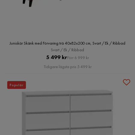
Juniskär Skänk med Förvaring trä 40x82x200 cm, Svart / Ek / Ribbad
Svart / Ek / Ribbad
Pris
Original
5 499 kr
Förr 6 999 kr
Pris
Tidigare lägsta pris 5 499 kr
Populär