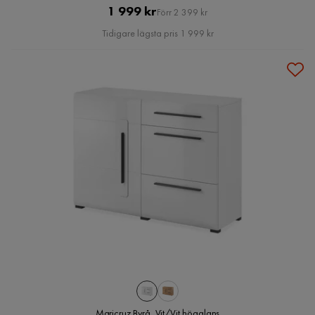
Pris
Original
1 999 kr
Förr 2 399 kr
Pris
Tidigare lägsta pris 1 999 kr
Maricruz Byrå, Vit/Vit högglans