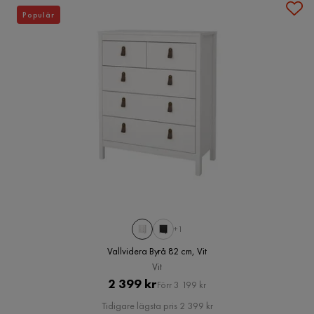
Populär
+1
Vallvidera Byrå 82 cm, Vit
Vit
Pris
Original
2 399 kr
Förr 3 199 kr
Pris
Tidigare lägsta pris 2 399 kr