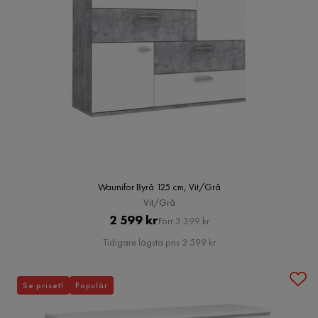
Waunifor Byrå 125 cm, Vit/Grå
Vit/Grå
Pris
Original
2 599 kr
Förr 3 399 kr
Pris
Tidigare lägsta pris 2 599 kr
Se priset!
Populär