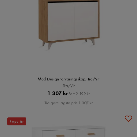
Mod Design Förvaringsskåp, Trä/Vit
Trä/Vit
Pris
Original
1 307 kr
Förr 2 199 kr
Pris
Tidigare lägsta pris 1 307 kr
Populär