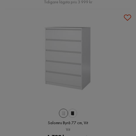
Pris
Tidigare lägsta pris 3 999 kr
Salomns Byrå 77 cm, Vit
Vit