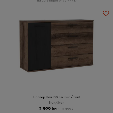
Tidigare lägsta pris 3 999 kr
Cannop Byrå 125 cm, Brun/Svart
Brun/Svart
Pris
Original
2 599 kr
Förr 3 399 kr