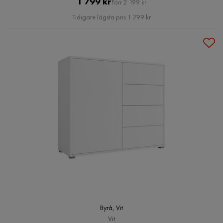
Pris
Original
1 799 kr
Förr 2 199 kr
Pris
Tidigare lägsta pris 1 799 kr
Byrå, Vit
Vit