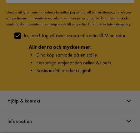
Genom att fylla i min mailadress bekräftar jag att jag vill ha Furniturebox nyhetsbrev
och godkänner att Furniturebox behandlar mina personuppgifter för att kunna skicka
marknadsföringsmaterial som anpassats till mig enligt Furniturebox
Integritetspolicy
.
Ja, tack! Jag vill även skapa ett konto till Mina sidor.
Allt detta och mycket mer:
•
Dina köp samlade på ett ställe
•
Personliga erbjudanden online & i butik
•
Kostnadsfritt och helt digitalt
Hjälp & kontakt
Information