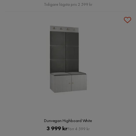
Pris
Tidigare lägsta pris 2 599 kr
Dunvegan Highboard White
Pris
Original
3 999 kr
Förr 4 599 kr