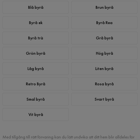
Blå byrå
Brun byrå
Byrå ek
Byrå Rea
Byrå trä
Grå byrå
Grön byrå
Hög byrå
Låg byrå
Liten byrå
Retro Byrå
Rosa byrå
Smal byrå
Svart byrå
Vit byrå
Med tillgång till rätt förvaring kan du lätt undvika att ditt hem blir alldeles för