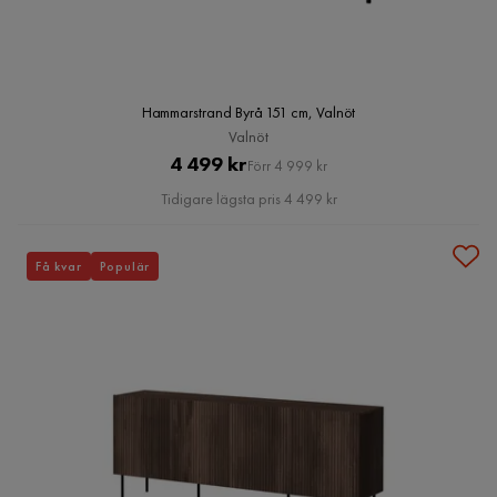
Hammarstrand Byrå 151 cm, Valnöt
Valnöt
Pris
Original
4 499 kr
Förr 4 999 kr
Pris
Tidigare lägsta pris 4 499 kr
Få kvar
Populär