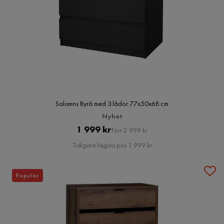
Salomns Byrå med 3 lådor 77x50x68 cm
Nyhet
Pris
Original
1 999 kr
Förr 2 999 kr
Pris
Tidigare lägsta pris 1 999 kr
Populär