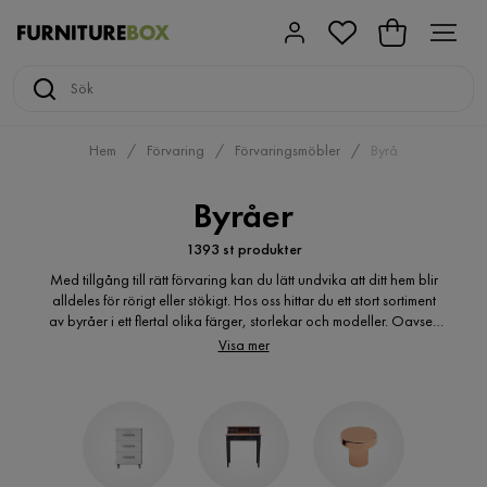
Hem
Förvaring
Förvaringsmöbler
Byrå
Byråer
1393 st produkter
Med tillgång till rätt förvaring kan du lätt undvika att ditt hem blir
alldeles för rörigt eller stökigt. Hos oss hittar du ett stort sortiment
av byråer i ett flertal olika färger, storlekar och modeller. Oavsett
om du behöver förvaring för viktiga papper, kläder eller
Visa mer
handdukar kan en elegant byrå komma väl till pass. Du kan välja
mellan byråer i ett flertal olika storlekar och former, vilket gör vårt
urval av byråer passade som förvaringslösningar för både små
och stora hem.