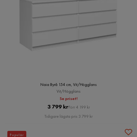
Naia Byrå 154 cm, Vit/Högglans
Vit/Högglans
Se priset!
Pris
Original
3 799 kr
Förr 4 199 kr
Pris
Tidigare lägsta pris 3 799 kr
Populär