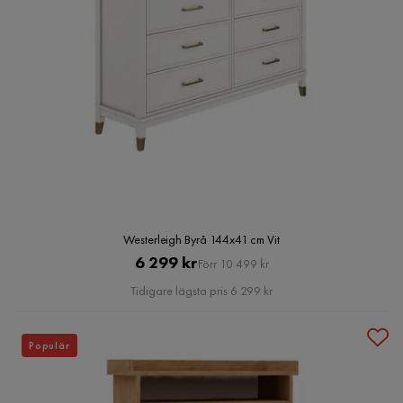
Westerleigh Byrå 144x41 cm Vit
Pris
Original
6 299 kr
Förr 10 499 kr
Pris
Tidigare lägsta pris 6 299 kr
Populär