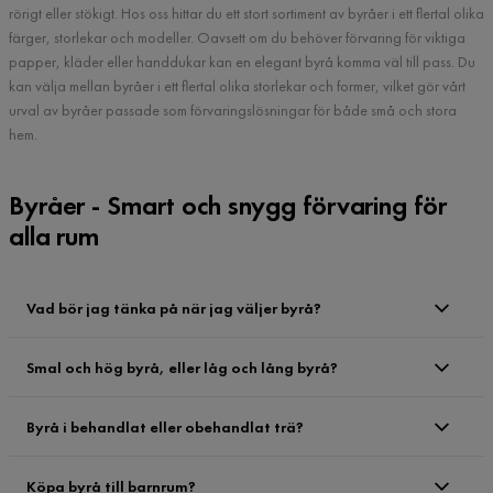
rörigt eller stökigt. Hos oss hittar du ett stort sortiment av byråer i ett flertal olika
färger, storlekar och modeller. Oavsett om du behöver förvaring för viktiga
papper, kläder eller handdukar kan en elegant byrå komma väl till pass. Du
kan välja mellan byråer i ett flertal olika storlekar och former, vilket gör vårt
urval av byråer passade som förvaringslösningar för både små och stora
hem.
Byråer - Smart och snygg förvaring för
alla rum
Vad bör jag tänka på när jag väljer byrå?
Smal och hög byrå, eller låg och lång byrå?
Byrå i behandlat eller obehandlat trä?
Köpa byrå till barnrum?