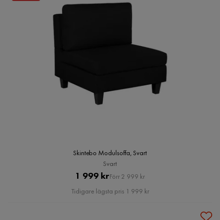
Skintebo Modulsoffa, Svart
Svart
Pris
Original
1 999 kr
Förr 2 999 kr
Pris
Tidigare lägsta pris 1 999 kr