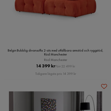
Belgin Bubblig divansoffa 2-sits med utfällbara armstöd och ryggstöd,
Röd Manchester
Röd Manchester
Pris
Original
14 399 kr
Förr 22 499 kr
Pris
Tidigare lägsta pris 14 399 kr