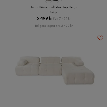
Dubai Hörnmodul Extra Djup, Beige
Beige
Pris
Original
5 499 kr
Förr 7 499 kr
Pris
Tidigare lägsta pris 5 499 kr