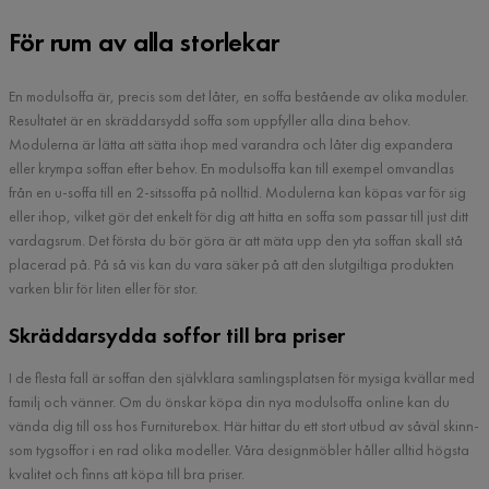
För rum av alla storlekar
En modulsoffa är, precis som det låter, en soffa bestående av olika moduler.
Resultatet är en skräddarsydd soffa som uppfyller alla dina behov.
Modulerna är lätta att sätta ihop med varandra och låter dig expandera
eller krympa soffan efter behov. En modulsoffa kan till exempel omvandlas
från en u-soffa till en 2-sitssoffa på nolltid. Modulerna kan köpas var för sig
eller ihop, vilket gör det enkelt för dig att hitta en soffa som passar till just ditt
vardagsrum. Det första du bör göra är att mäta upp den yta soffan skall stå
placerad på. På så vis kan du vara säker på att den slutgiltiga produkten
varken blir för liten eller för stor.
Skräddarsydda soffor till bra priser
I de flesta fall är soffan den självklara samlingsplatsen för mysiga kvällar med
familj och vänner. Om du önskar köpa din nya modulsoffa online kan du
vända dig till oss hos Furniturebox. Här hittar du ett stort utbud av såväl skinn-
som tygsoffor i en rad olika modeller. Våra designmöbler håller alltid högsta
kvalitet och finns att köpa till bra priser.