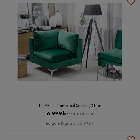
EINAREN Hörnmodul Sammet/Grön
Pris
Original
6 999 kr
Förr 10 499 kr
Pris
Tidigare lägsta pris 6 999 kr