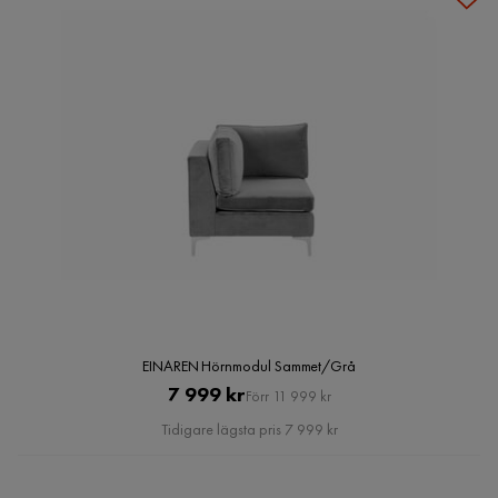
EINAREN Hörnmodul Sammet/Grå
Pris
Original
7 999 kr
Förr 11 999 kr
Pris
Tidigare lägsta pris 7 999 kr