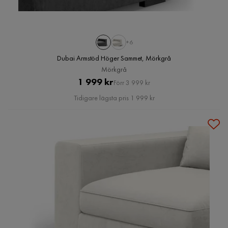
+6
Dubai Armstöd Höger Sammet, Mörkgrå
Mörkgrå
Pris
Original
1 999 kr
Förr 3 999 kr
Pris
Tidigare lägsta pris 1 999 kr