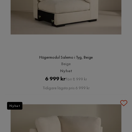
Högermodul Salerno i Tyg, Beige
Beige
Nyhet
Pris
Original
6 999 kr
Förr 8 999 kr
Pris
Tidigare lägsta pris 6 999 kr
Nyhet