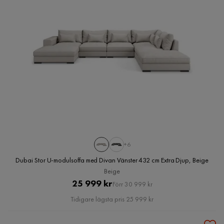
+6
Dubai Stor U-modulsoffa med Divan Vänster 432 cm Extra Djup, Beige
Beige
Pris
Original
25 999 kr
Förr 30 999 kr
Pris
Tidigare lägsta pris 25 999 kr