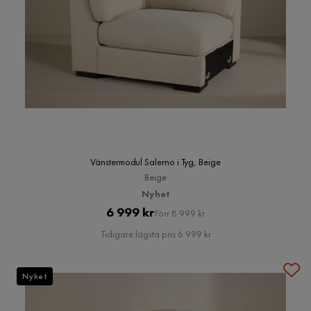
Vänstermodul Salerno i Tyg, Beige
Beige
Nyhet
Pris
Original
6 999 kr
Förr 8 999 kr
Pris
Tidigare lägsta pris 6 999 kr
Nyhet