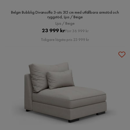
Belgin Bubblig Divansoffa 3-sits 315 cm med utfällbara armstöd och
ryggstöd, Ljus / Beige
Ljus / Beige
Pris
Original
23 999 kr
Förr 36 999 kr
Pris
Tidigare lägsta pris 23 999 kr