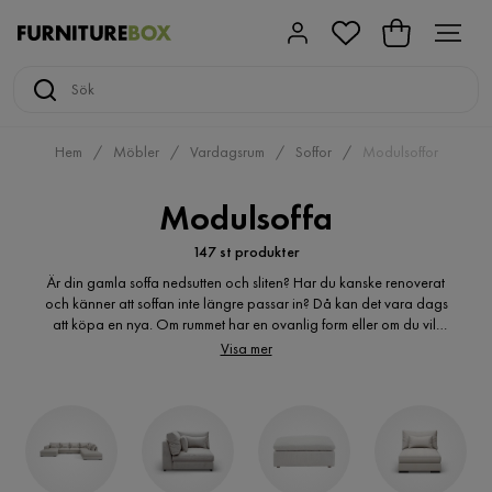
Hem
Möbler
Vardagsrum
Soffor
Modulsoffor
Modulsoffa
147 st produkter
Är din gamla soffa nedsutten och sliten? Har du kanske renoverat
och känner att soffan inte längre passar in? Då kan det vara dags
att köpa en nya. Om rummet har en ovanlig form eller om du vill
kunna flytta runt på din soffa efter behov kan en modulsoffa vara
Visa mer
ett bra alternativ. För att hitta en snygg och billig modulsoffa så
enkelt som möjligt bör du använda dig utav internet. Här får du en
bättre överblick över de alternativ som finns, samtidigt som du
enkelt kan jämföra de olika produkterna med varandra. På så vis
kommer du garanterat hitta den bästa soffan för dig.