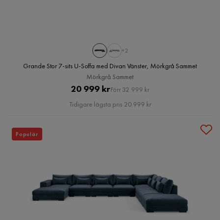
+2
Grande Stor 7-sits U-Soffa med Divan Vänster, Mörkgrå Sammet
Mörkgrå Sammet
Pris
Original
20 999 kr
Förr 32 999 kr
Pris
Tidigare lägsta pris 20 999 kr
Populär