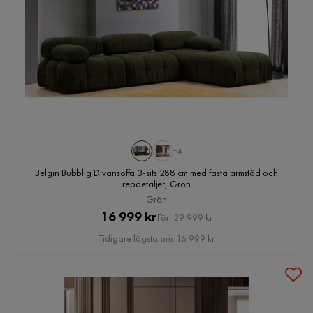
+4
Belgin Bubblig Divansoffa 3-sits 288 cm med fasta armstöd och
repdetaljer, Grön
Grön
Pris
Original
16 999 kr
Förr 29 999 kr
Pris
Tidigare lägsta pris 16 999 kr