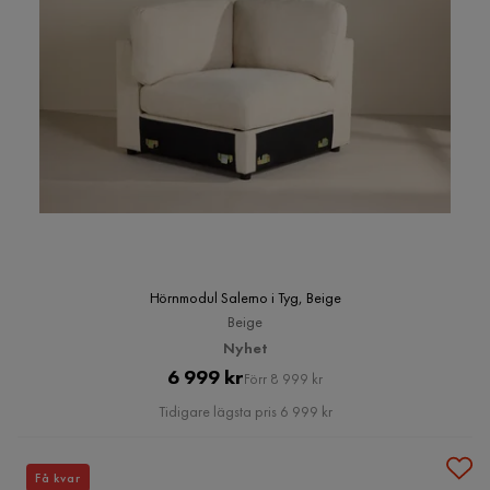
Hörnmodul Salerno i Tyg, Beige
Beige
Nyhet
Pris
Original
6 999 kr
Förr 8 999 kr
Pris
Tidigare lägsta pris 6 999 kr
Få kvar