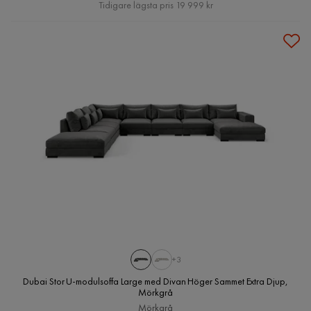
Pris
Tidigare lägsta pris 19 999 kr
+3
Dubai Stor U-modulsoffa Large med Divan Höger Sammet Extra Djup,
Mörkgrå
Mörkgrå