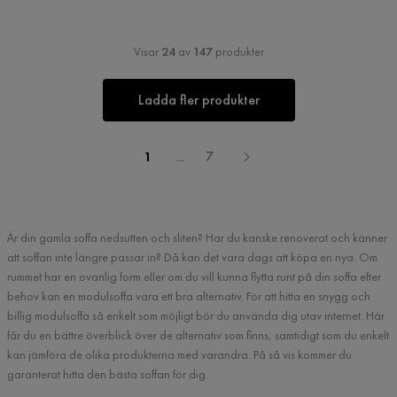
Visar
24
av
147
produkter
Ladda fler produkter
1
...
7
Är din gamla soffa nedsutten och sliten? Har du kanske renoverat och känner
att soffan inte längre passar in? Då kan det vara dags att köpa en nya. Om
rummet har en ovanlig form eller om du vill kunna flytta runt på din soffa efter
behov kan en modulsoffa vara ett bra alternativ. För att hitta en snygg och
billig modulsoffa så enkelt som möjligt bör du använda dig utav internet. Här
får du en bättre överblick över de alternativ som finns, samtidigt som du enkelt
kan jämföra de olika produkterna med varandra. På så vis kommer du
garanterat hitta den bästa soffan för dig.