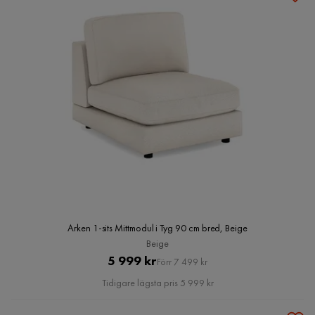
Arken 1-sits Mittmodul i Tyg 90 cm bred, Beige
Beige
Pris
Original
5 999 kr
Förr 7 499 kr
Pris
Tidigare lägsta pris 5 999 kr