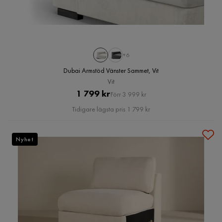
+6
Dubai Armstöd Vänster Sammet, Vit
Vit
Pris
Original
1 799 kr
Förr 3 999 kr
Pris
Tidigare lägsta pris 1 799 kr
Nyhet