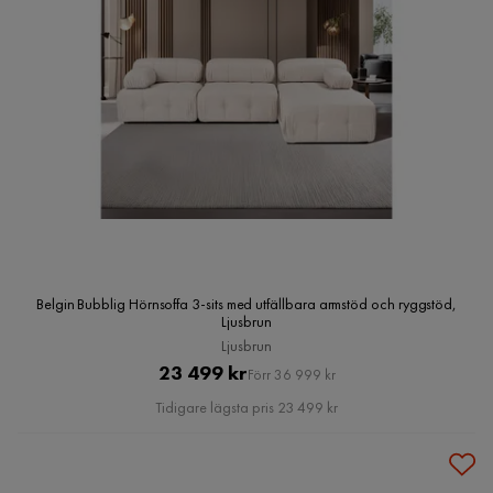
Belgin Bubblig Hörnsoffa 3-sits med utfällbara armstöd och ryggstöd,
Ljusbrun
Ljusbrun
Pris
Original
23 499 kr
Förr 36 999 kr
Pris
Tidigare lägsta pris 23 499 kr