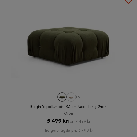
+5
Belgin Fotpallsmodul 95 cm Med Hake, Grön
Grön
Pris
Original
5 499 kr
Förr 7 499 kr
Pris
Tidigare lägsta pris 5 499 kr