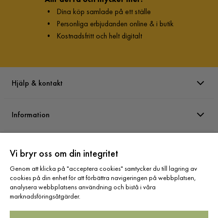
•
Dina köp samlade på ett ställe
•
Personliga erbjudanden online & i butik
•
Kostnadsfritt och helt digitalt
Hjälp & kontakt
Information
Varumärken
Vi bryr oss om din integritet
Genom att klicka på "acceptera cookies" samtycker du till lagring av
Sortiment
cookies på din enhet för att förbättra navigeringen på webbplatsen,
analysera webbplatsens användning och bistå i våra
marknadsföringsåtgärder.