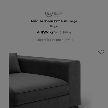
+6
Dubai Mittmodul Extra Djup, Beige
Beige
Pris
Original
4 499 kr
Förr 6 499 kr
Pris
Tidigare lägsta pris 4 499 kr