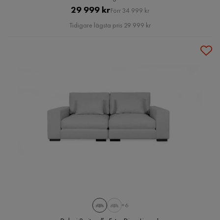
Pris
Original
29 999 kr
Förr 34 999 kr
Pris
Tidigare lägsta pris 29 999 kr
+6