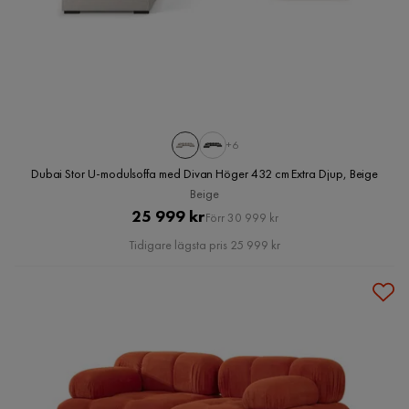
+6
Dubai Stor U-modulsoffa med Divan Höger 432 cm Extra Djup, Beige
Beige
Pris
Original
25 999 kr
Förr 30 999 kr
Pris
Tidigare lägsta pris 25 999 kr