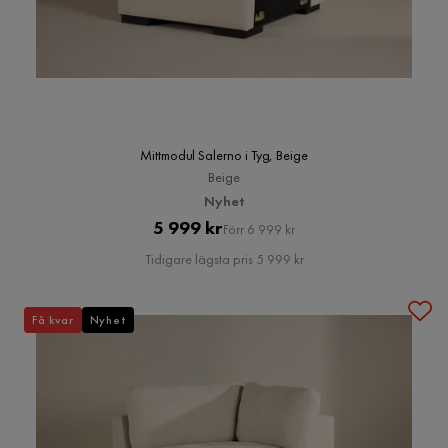
Mittmodul Salerno i Tyg, Beige
Beige
Nyhet
Pris
Original
5 999 kr
Förr 6 999 kr
Pris
Tidigare lägsta pris 5 999 kr
Få kvar
Nyhet