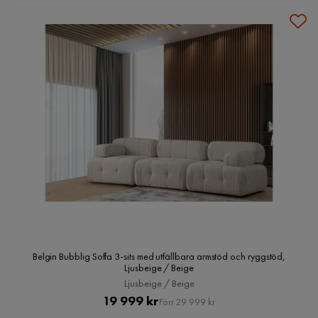
Belgin Bubblig Soffa 3-sits med utfällbara armstöd och ryggstöd,
Ljusbeige / Beige
Ljusbeige / Beige
Pris
Original
19 999 kr
Förr 29 999 kr