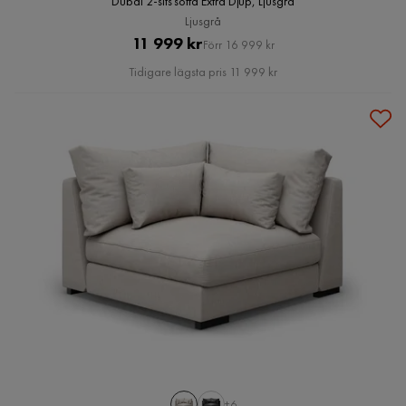
Dubai 2-sits soffa Extra Djup, Ljusgrå
Ljusgrå
Pris
Original
11 999 kr
Förr 16 999 kr
Pris
Tidigare lägsta pris 11 999 kr
+6