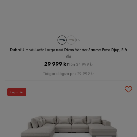
+6
Dubai U-modulsoffa Large med Divan Vänster Sammet Extra Djup, Blå
Blå
Pris
Original
29 999 kr
Förr 34 999 kr
Pris
Tidigare lägsta pris 29 999 kr
Populär