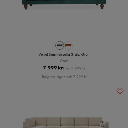
Velvet Sammetssoffa 3-sits, Grön
Grön
Pris
Original
7 999 kr
Förr 11 999 kr
Pris
Tidigare lägsta pris 7 999 kr