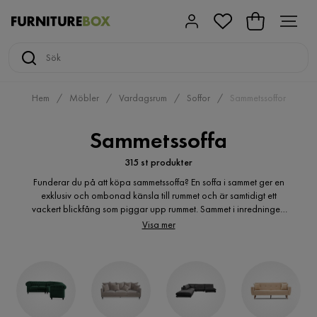
Hem
Möbler
Vardagsrum
Soffor
Sammetssoffor
Sammetssoffa
315 st produkter
Funderar du på att köpa sammetssoffa? En soffa i sammet ger en
exklusiv och ombonad känsla till rummet och är samtidigt ett
vackert blickfång som piggar upp rummet. Sammet i inredningen
är en tidlös klassiker och helt rätt för dig som gärna vill att ditt hem
Visa mer
ska andas lyx och flärd. Hos oss på Furniturebox.se hittar du
sammetssoffor i flertalet utföranden och färger. Du hittar allt från 3-
sits soffor, divansoffor, pallar och bäddsoffor. Välj en mer diskret
färg om du vill att soffan ska ge ett sobert intryck eller välj en
färgstark som kommer att bli ett härligt och energigivande
blickfång.