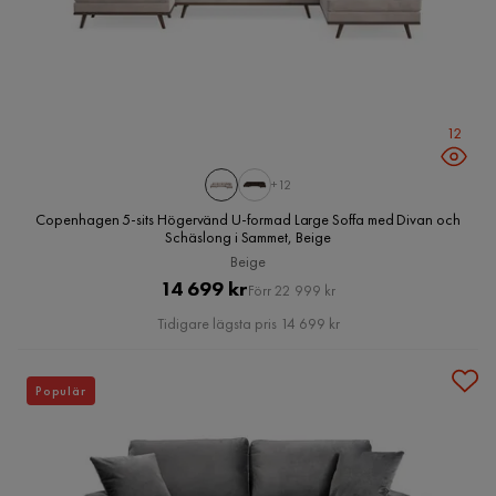
12
+12
Copenhagen 5-sits Högervänd U-formad Large Soffa med Divan och
Schäslong i Sammet, Beige
Beige
Pris
Original
14 699 kr
Förr 22 999 kr
Pris
Tidigare lägsta pris 14 699 kr
Populär