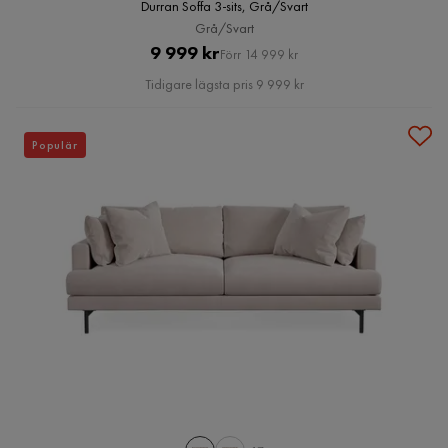
Durran Soffa 3-sits, Grå/Svart
Grå/Svart
Pris
Original
9 999 kr
Förr 14 999 kr
Pris
Tidigare lägsta pris 9 999 kr
Populär