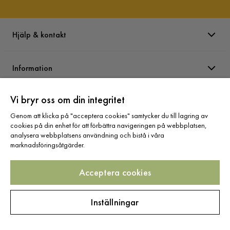
Hjälp & kontakt
Information
Vi bryr oss om din integritet
Varumärken
Genom att klicka på "acceptera cookies" samtycker du till lagring av
cookies på din enhet för att förbättra navigeringen på webbplatsen,
Sortiment
analysera webbplatsens användning och bistå i våra
marknadsföringsåtgärder.
Acceptera cookies
Följ oss
Inställningar
Copyright © 2025 Home Furnishing Nordic AB