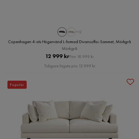
+12
Copenhagen 4-sits Högervänd L-formad Divansoffa i Sammet, Mörkgrå
Mörkgrå
Pris
Original
12 999 kr
Förr 18 999 kr
Pris
Tidigare lägsta pris 12 999 kr
Populär