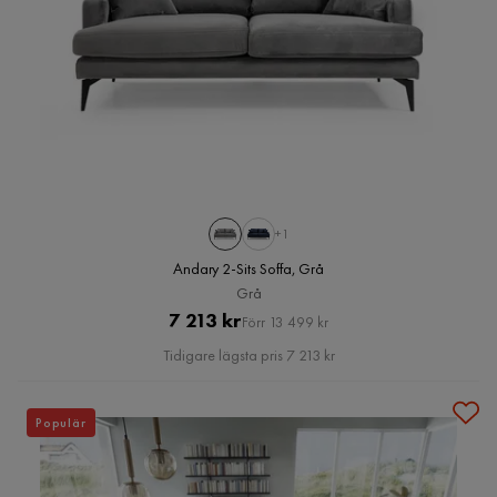
+1
Andary 2-Sits Soffa, Grå
Grå
Pris
Original
7 213 kr
Förr 13 499 kr
Pris
Tidigare lägsta pris 7 213 kr
Populär