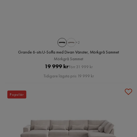
+2
Grande 6-sits U-Soffa med Divan Vänster, Mörkgrå Sammet
Mörkgrå Sammet
Pris
Original
19 999 kr
Förr 31 999 kr
Pris
Tidigare lägsta pris 19 999 kr
Populär