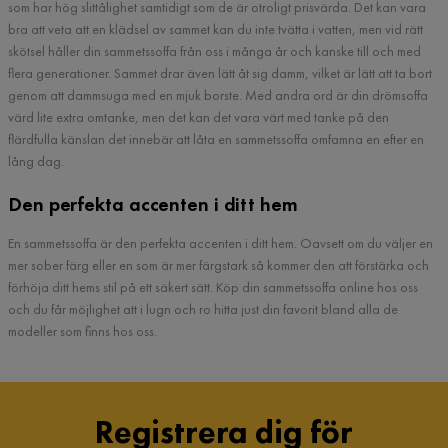
som har hög slittålighet samtidigt som de är otroligt prisvärda. Det kan vara
bra att veta att en klädsel av sammet kan du inte tvätta i vatten, men vid rätt
skötsel håller din sammetssoffa från oss i många år och kanske till och med
flera generationer. Sammet drar även lätt åt sig damm, vilket är lätt att ta bort
genom att dammsuga med en mjuk borste. Med andra ord är din drömsoffa
värd lite extra omtanke, men det kan det vara värt med tanke på den
flärdfulla känslan det innebär att låta en sammetssoffa omfamna en efter en
lång dag.
Den perfekta accenten i ditt hem
En sammetssoffa är den perfekta accenten i ditt hem. Oavsett om du väljer en
mer sober färg eller en som är mer färgstark så kommer den att förstärka och
förhöja ditt hems stil på ett säkert sätt. Köp din sammetssoffa online hos oss
och du får möjlighet att i lugn och ro hitta just din favorit bland alla de
modeller som finns hos oss.
Registrera dig för