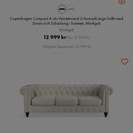
Copenhagen Compact 4-sits Vänstervänd U-formad Large Soffa med
Divan och Schäslong i Sammet, Mörkgrå
Mörkgrå
Pris
Original
12 999 kr
Förr 17 999 kr
Pris
Tidigare lägsta pris 12 999 kr