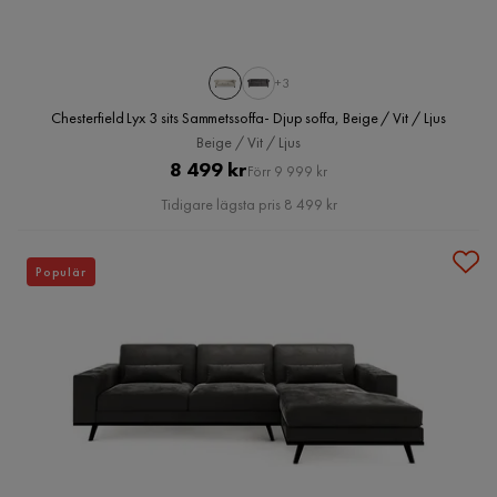
+3
Chesterfield Lyx 3 sits Sammetssoffa- Djup soffa, Beige / Vit / Ljus
Beige / Vit / Ljus
Pris
Original
8 499 kr
Förr 9 999 kr
Pris
Tidigare lägsta pris 8 499 kr
Populär