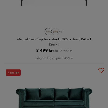
+17
Menard 3-sits Djup Sammetssoffa 205 cm bred, Krämvit
Krämvit
Pris
Original
8 499 kr
Förr 12 999 kr
Pris
Tidigare lägsta pris 8 499 kr
Populär