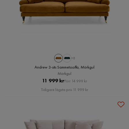
+8
Andrew 3-sits Sammetssoffa, Mörkgul
Mörkgul
Pris
Original
11 999 kr
Förr 14 999 kr
Pris
Tidigare lägsta pris 11 999 kr