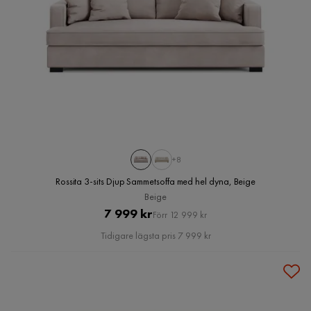
+8
Rossita 3-sits Djup Sammetsoffa med hel dyna, Beige
Beige
Pris
Original
7 999 kr
Förr 12 999 kr
Pris
Tidigare lägsta pris 7 999 kr