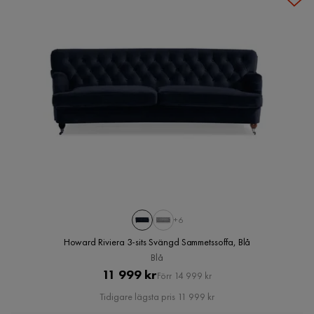
+6
Howard Riviera 3-sits Svängd Sammetssoffa, Blå
Blå
Pris
Original
11 999 kr
Förr 14 999 kr
Pris
Tidigare lägsta pris 11 999 kr