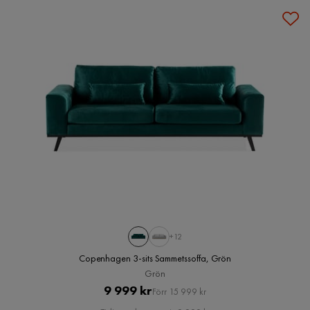
+12
Copenhagen 3-sits Sammetssoffa, Grön
Grön
Pris
Original
9 999 kr
Förr 15 999 kr
Pris