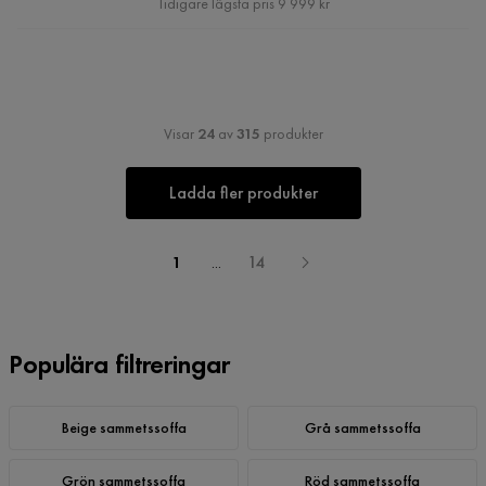
Tidigare lägsta pris 9 999 kr
Visar
24
av
315
produkter
Ladda fler produkter
1
...
14
Populära filtreringar
Beige sammetssoffa
Grå sammetssoffa
Grön sammetssoffa
Röd sammetssoffa