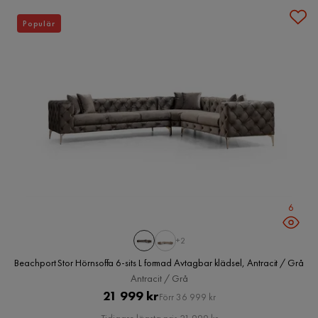
Populär
6
+2
Beachport Stor Hörnsoffa 6-sits L formad Avtagbar klädsel, Antracit / Grå
Antracit / Grå
Pris
Original
21 999 kr
Förr 36 999 kr
Pris