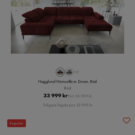
+21
Hagglund Hörnsoffa m. Divan, Röd
Röd
Pris
Original
33 999 kr
Förr 36 999 kr
Pris
Tidigare lägsta pris 33 999 kr
Populär