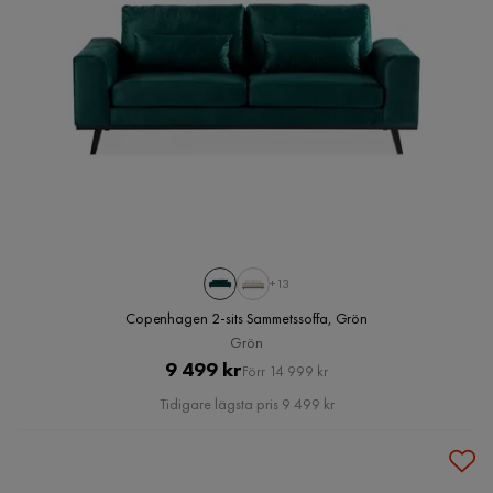
+13
Copenhagen 2-sits Sammetssoffa, Grön
Grön
Pris
Original
9 499 kr
Förr 14 999 kr
Pris
Tidigare lägsta pris 9 499 kr