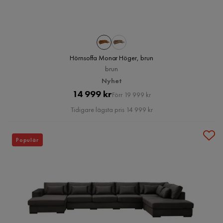
Hörnsoffa Monar Höger, brun
brun
Nyhet
Pris
Original
14 999 kr
Förr 19 999 kr
Pris
Tidigare lägsta pris 14 999 kr
Populär