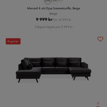
+17
Menard 4-sits Djup Sammetssoffa, Beige
Beige
Pris
Original
9 999 kr
Förr 14 999 kr
Pris
Tidigare lägsta pris 9 999 kr
Populär
5