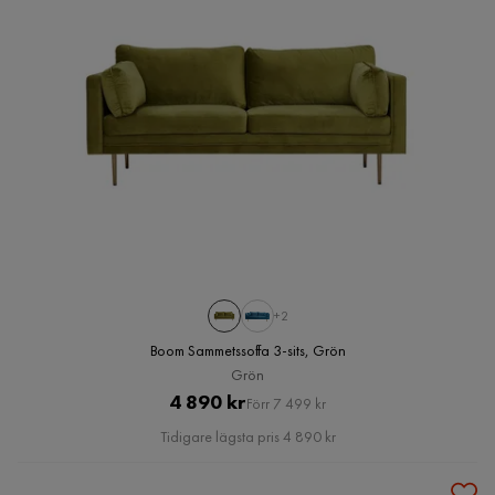
+2
Boom Sammetssoffa 3-sits, Grön
Grön
Pris
Original
4 890 kr
Förr 7 499 kr
Pris
Tidigare lägsta pris 4 890 kr