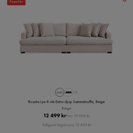
Populär
+11
Rossita Lyx 4-sits Extra djup Sammetsoffa, Beige
Beige
Pris
Original
12 499 kr
Förr 19 999 kr
Pris
Tidigare lägsta pris 12 499 kr