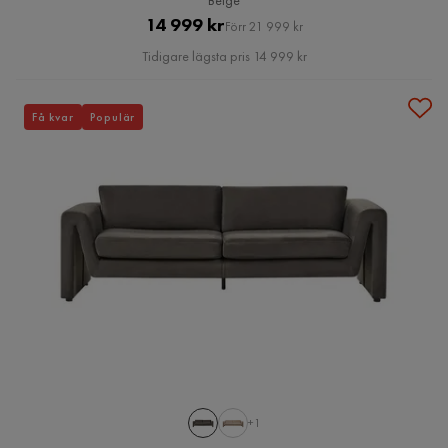
Beige
Pris
Original
14 999 kr
Förr 21 999 kr
Pris
Tidigare lägsta pris 14 999 kr
Få kvar
Populär
+1