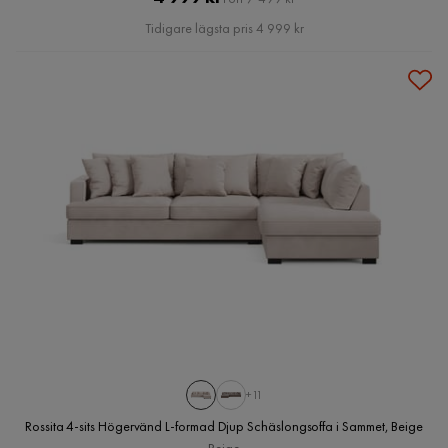
Pris
Tidigare lägsta pris 4 999 kr
+11
Rossita 4-sits Högervänd L-formad Djup Schäslongsoffa i Sammet, Beige