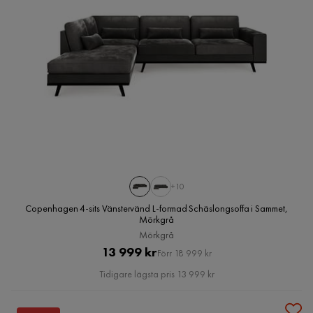
+10
Copenhagen 4-sits Vänstervänd L-formad Schäslongsoffa i Sammet,
Mörkgrå
Mörkgrå
Pris
Original
13 999 kr
Förr 18 999 kr
Pris
Tidigare lägsta pris 13 999 kr