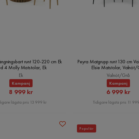
ängningsbart runt 120-220 cm Ek
Peyra Matgrupp runt 130 cm Va
d 4 Molly Matstolar, Ek
Elsie Matstolar, Valnöt
Ek
Valnöt/Grå
Kampanj
Kampanj
Rabatterat
Rabatter
8 999 kr
6 999 kr
Pris
Pris
digare lägsta pris 13 999 kr
Tidigare lägsta pris 11 999
Populär