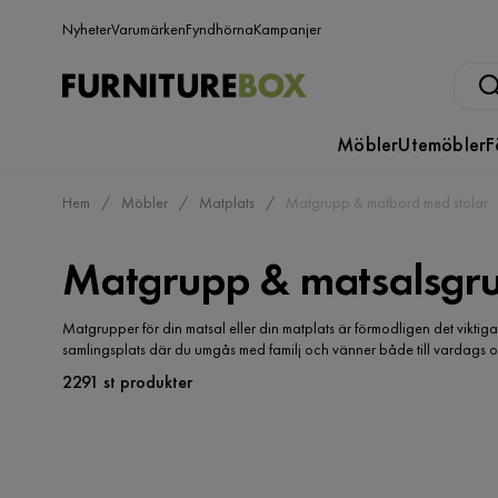
Nyheter
Varumärken
Fyndhörna
Kampanjer
Möbler
Utemöbler
F
Hem
Möbler
Matplats
Matgrupp & matbord med stolar
Matgrupp & matsalsgr
Matgrupper för din matsal eller din matplats är förmodligen det vikti
samlingsplats där du umgås med familj och vänner både till vardags och f
2291 st produkter