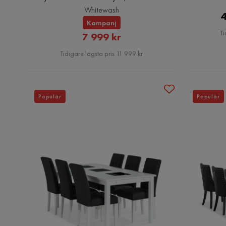
Whitewash
4
Kampanj
Ti
Rabatterat
7 999 kr
Pris
Tidigare lägsta pris 11 999 kr
Populär
Populär