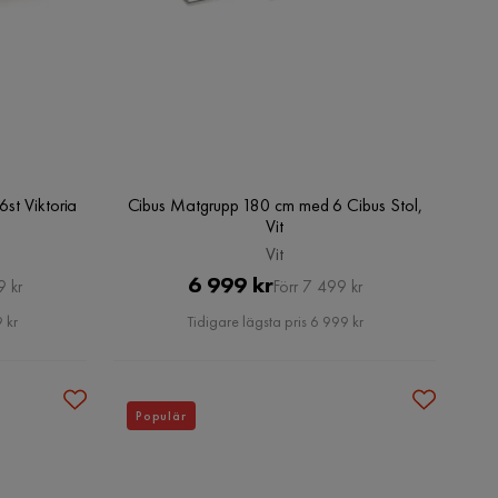
st Viktoria
Cibus Matgrupp 180 cm med 6 Cibus Stol,
Vit
Vit
Pris
Original
6 999 kr
9 kr
Förr 7 499 kr
Pris
 kr
Tidigare lägsta pris 6 999 kr
Populär