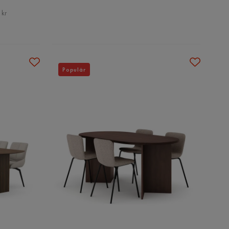
 kr
Populär