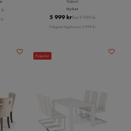
lé
Valnöt
Nyhet
 kr
Pris
Original
5 999 kr
Förr 9 999 kr
 kr
Pris
Tidigare lägsta pris 5 999 kr
Populär