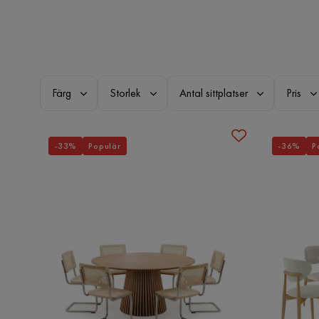
Färg
Storlek
Antal sittplatser
Pris
-33%
Populär
-36%
P