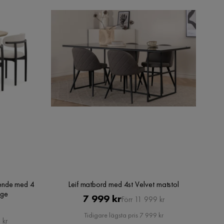
ende med 4
Leif matbord med 4st Velvet matstol
ige
Pris
Original
7 999 kr
Förr 11 999 kr
Pris
Tidigare lägsta pris 7 999 kr
 kr