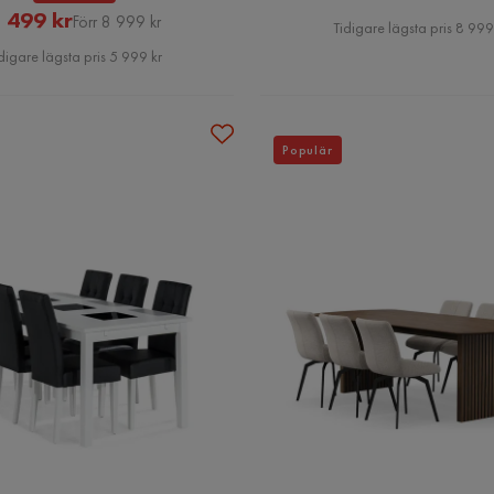
Rabatterat
Original
 499 kr
Pris
Förr 8 999 kr
Tidigare lägsta pris 8 999
Pris
Pris
digare lägsta pris 5 999 kr
Populär