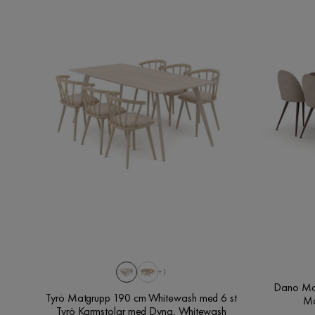
+1
Dano Matbord 
Tyrö Matgrupp 190 cm Whitewash med 6 st
Ma
Tyrö Karmstolar med Dyna, Whitewash