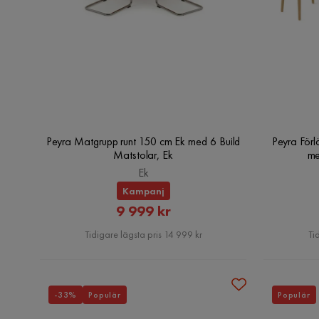
Peyra Matgrupp runt 150 cm Ek med 6 Build
Peyra Förl
Matstolar, Ek
me
Ek
Kampanj
Rabatterat
9 999 kr
Pris
Tidigare lägsta pris 14 999 kr
Ti
-33%
Populär
Populär