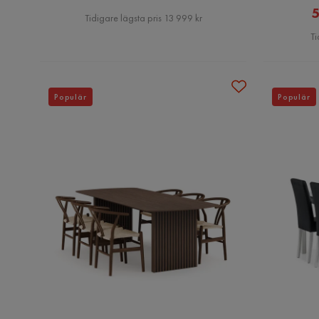
5
Pris
Tidigare lägsta pris 13 999 kr
Ti
Populär
Populär