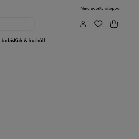
Mina sidor
Kundsupport
 bebis
Kök & hushåll