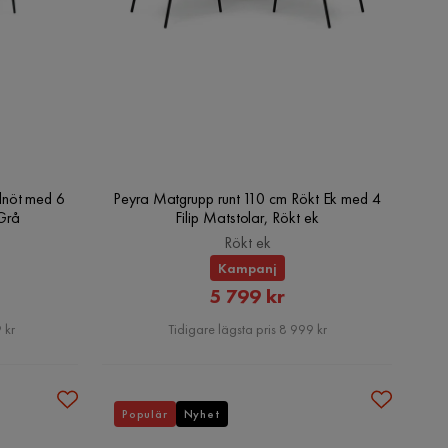
lnöt med 6
Peyra Matgrupp runt 110 cm Rökt Ek med 4
/Grå
Filip Matstolar, Rökt ek
Rökt ek
Kampanj
at
Rabatterat
5 799 kr
Pris
 kr
Tidigare lägsta pris 8 999 kr
Populär
Nyhet