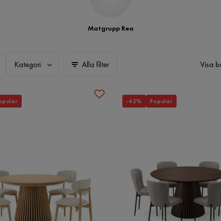
Matgrupp Rea
Kategori
Alla filter
Visa b
opulär
-42%
Populär