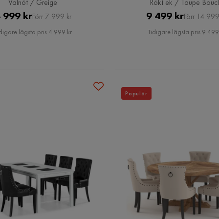
Valnöt / Greige
Rökt ek / Taupe Bouc
Pris
Original
Pris
Original
 999 kr
9 499 kr
Förr 7 999 kr
Förr 14 999
Pris
Pris
digare lägsta pris 4 999 kr
Tidigare lägsta pris 9 499
Populär