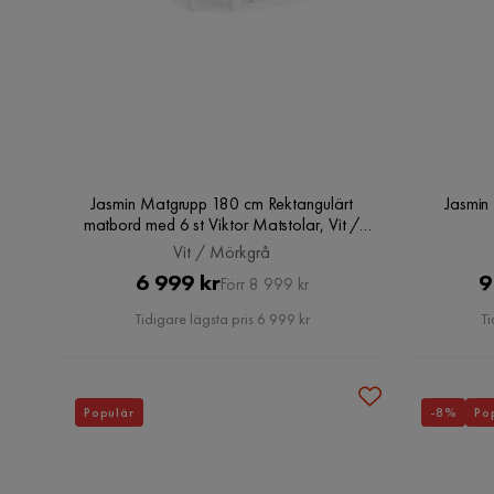
Jasmin Matgrupp 180 cm Rektangulärt
Jasmin
matbord med 6 st Viktor Matstolar, Vit /
Mörkgrå
Vit / Mörkgrå
Pris
Original
6 999 kr
9
Förr 8 999 kr
Pris
Tidigare lägsta pris 6 999 kr
Ti
Populär
-8%
Po