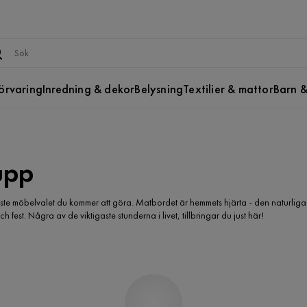
örvaring
Inredning & dekor
Belysning
Textilier & mattor
Barn &
upp
gaste möbelvalet du kommer att göra. Matbordet är hemmets hjärta - den naturliga
est. Några av de viktigaste stunderna i livet, tillbringar du just här!