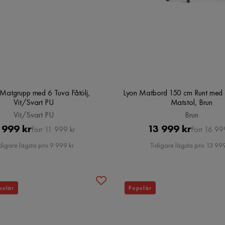
 Matgrupp med 6 Tuva Fåtölj,
Lyon Matbord 150 cm Runt med 6
Vit/Svart PU
Matstol, Brun
Vit/Svart PU
Brun
Pris
Original
Pris
Original
 999 kr
13 999 kr
Förr 11 999 kr
Förr 16 99
Pris
Pris
digare lägsta pris 9 999 kr
Tidigare lägsta pris 13 999
pulär
Populär