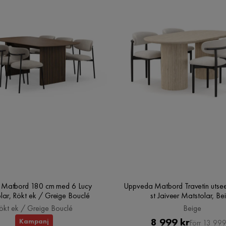
o Matbord 180 cm med 6 Lucy
Uppveda Matbord Travetin utse
lar, Rökt ek / Greige Bouclé
st Jaiveer Matstolar, Be
ökt ek / Greige Bouclé
Beige
Pris
Original
8 999 kr
Kampanj
Förr 13 999