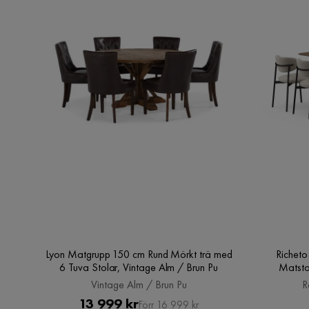
Lyon Matgrupp 150 cm Rund Mörkt trä med
Richet
6 Tuva Stolar, Vintage Alm / Brun Pu
Matsto
Vintage Alm / Brun Pu
R
Pris
Original
13 999 kr
Förr 16 999 kr