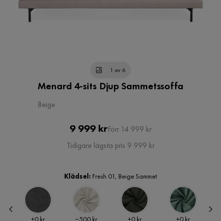
1 av 6
Menard 4-sits Djup Sammetssoffa
Beige
Pris
Original
9 999 kr
Förr 14 999 kr
Pris
Tidigare lägsta pris 9 999 kr
Klädsel:
Fresh 01, Beige Sammet
Pris
Pris
Pris
Pris
+
0 kr
−500 kr
+
0 kr
+
0 kr