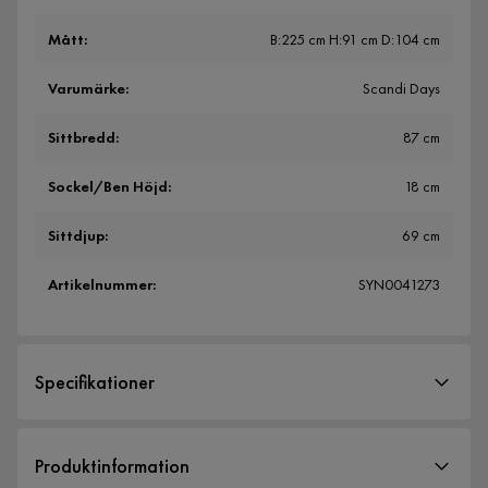
Mått
:
B:225 cm H:91 cm D:104 cm
Varumärke
:
Scandi Days
Sittbredd
:
87 cm
Sockel/Ben Höjd
:
18 cm
Sittdjup
:
69 cm
Artikelnummer
:
SYN0041273
Specifikationer
Artikelnummer:
SYN0041273
Produktinformation
Storlek