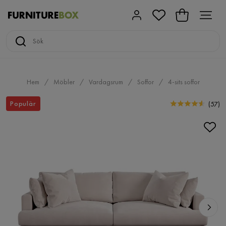
Hem
Möbler
Vardagsrum
Soffor
4-sits soffor
Populär
(
57
)