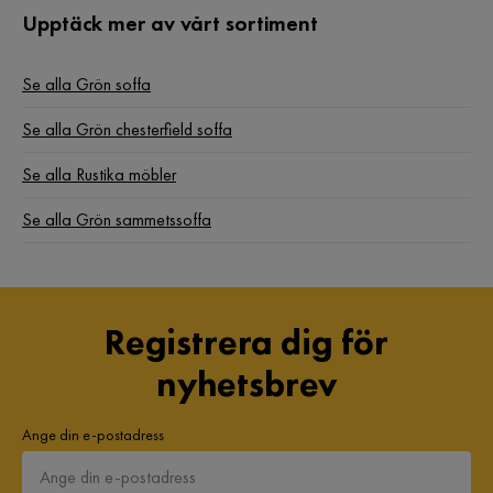
Huset
H
Upptäck mer av vårt sortiment
Vacker soffa, super service, leverans tog 3 veckor
Se alla Grön soffa
Översatt från danska
•
Visa original
Se alla Grön chesterfield soffa
7 år sedan
Se alla Rustika möbler
Gulcan S
GS
Se alla Grön sammetssoffa
Kvalitetsmöbler, snabb leverans, bra priser..
Översatt från danska
•
Visa original
Registrera dig för
7 år sedan
nyhetsbrev
Anna
A
Ange din e-postadress
8 månader sedan