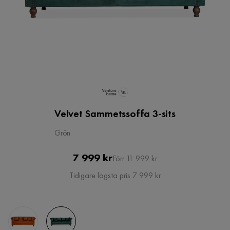
Velvet Sammetssoffa 3-sits
Grön
Pris
Original
7 999 kr
Förr 11 999 kr
Pris
Tidigare lägsta pris 7 999 kr