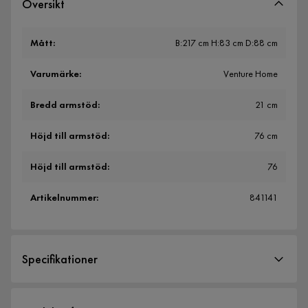
Översikt
Mått
:
B:217 cm H:83 cm D:88 cm
Varumärke
:
Venture Home
Bredd armstöd
:
21 cm
Höjd till armstöd
:
76 cm
Höjd till armstöd
:
76
Artikelnummer
:
841141
Specifikationer
Artikelnummer:
841141