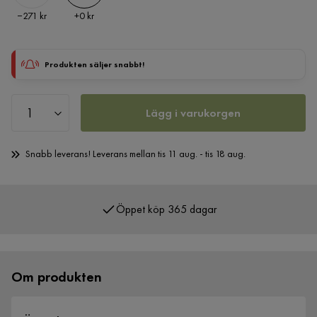
Pris
Pris
−271 kr
+
0 kr
Produkten säljer snabbt!
Lägg i varukorgen
Snabb leverans! Leverans mellan tis 11 aug. - tis 18 aug.
Öppet köp 365 dagar
Över 400 000 nöjda kunder
Om produkten