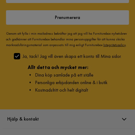
Ronnie
R
Prenumerera
7 år sedan
Genom att fylla i min mailadress bekräftar jag att jag vill ha Furniturebox nyhetsbrev
och godkänner att Furniturebox behandlar mina personuppgifter för att kunna skicka
marknadsföringsmaterial som anpassats till mig enligt Furniturebox
Integritetspolicy
.
Susanna
S
Ja, tack! Jag vill även skapa ett konto till Mina sidor.
7 år sedan
Allt detta och mycket mer:
•
Dina köp samlade på ett ställe
•
Personliga erbjudanden online & i butik
Verified by Trustvoice
•
Kostnadsfritt och helt digitalt
Hjälp & kontakt