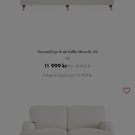
Howard Lyx 4-sits Soffa i Bouclé, Vit
Vit
Pris
Original
11 999 kr
Förr 14 999 kr
Pris
Tidigare lägsta pris 11 999 kr