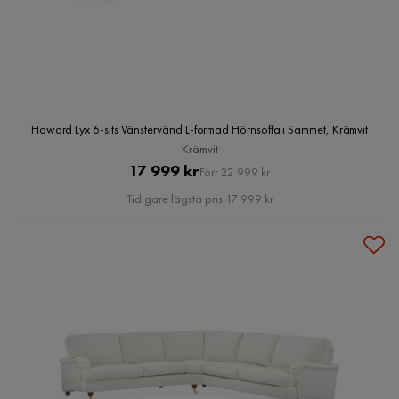
Howard Lyx 6-sits Vänstervänd L-formad Hörnsoffa i Sammet, Krämvit
Krämvit
Pris
Original
17 999 kr
Förr 22 999 kr
Pris
Tidigare lägsta pris 17 999 kr