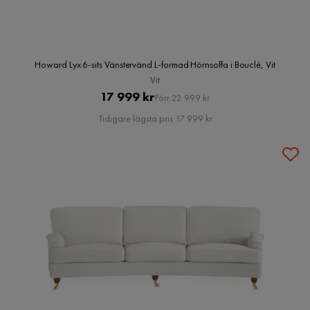
Howard Lyx 6-sits Vänstervänd L-formad Hörnsoffa i Bouclé, Vit
Vit
Pris
Original
17 999 kr
Förr 22 999 kr
Pris
Tidigare lägsta pris 17 999 kr