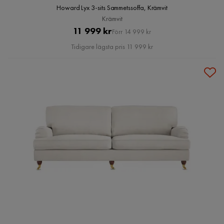
Howard Lyx 3-sits Sammetssoffa, Krämvit
Krämvit
Pris
Original
11 999 kr
Förr 14 999 kr
Pris
Tidigare lägsta pris 11 999 kr