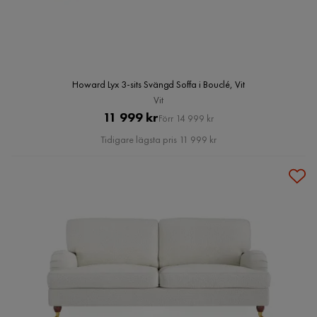
Howard Lyx 3-sits Svängd Soffa i Bouclé, Vit
Vit
Pris
Original
11 999 kr
Förr 14 999 kr
Pris
Tidigare lägsta pris 11 999 kr