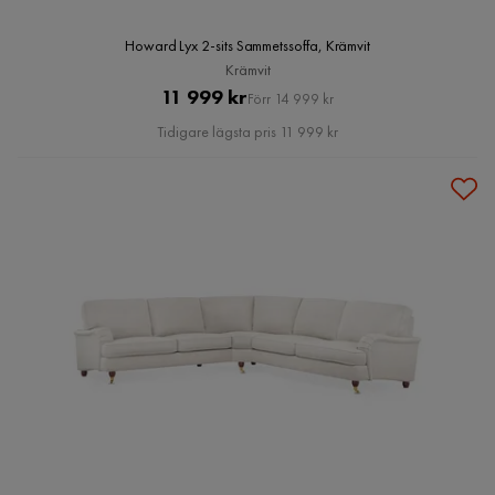
Howard Lyx 2-sits Sammetssoffa, Krämvit
Krämvit
Pris
Original
11 999 kr
Förr 14 999 kr
Pris
Tidigare lägsta pris 11 999 kr