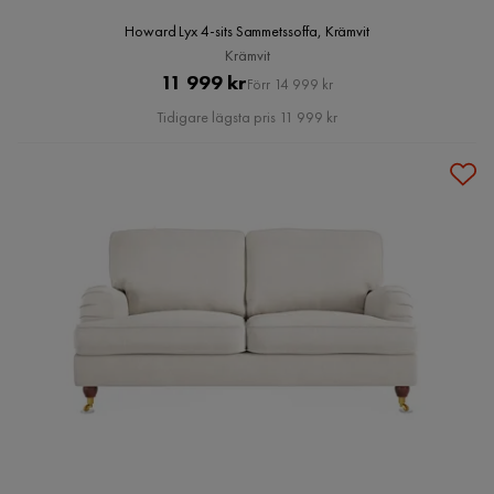
Howard Lyx 4-sits Sammetssoffa, Krämvit
Krämvit
Pris
Original
11 999 kr
Förr 14 999 kr
Pris
Tidigare lägsta pris 11 999 kr