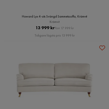
Howard Lyx 4-sits Svängd Sammetssoffa, Krämvit
Krämvit
Pris
Original
13 999 kr
Förr 17 999 kr
Pris
Tidigare lägsta pris 13 999 kr