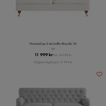
Howard Lyx 2-sits Soffa i Bouclé, Vit
Vit
Pris
Original
11 999 kr
Förr 14 999 kr
Pris
Tidigare lägsta pris 11 999 kr