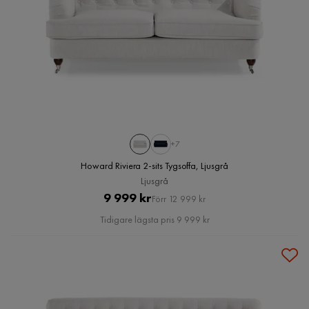
+7
Howard Riviera 2-sits Tygsoffa, Ljusgrå
Ljusgrå
Pris
Original
9 999 kr
Förr 12 999 kr
Pris
Tidigare lägsta pris 9 999 kr