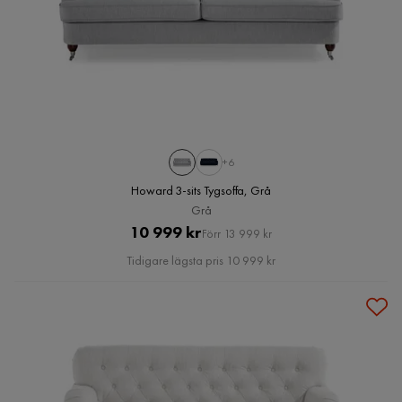
+6
Howard 3-sits Tygsoffa, Grå
Grå
Pris
Original
10 999 kr
Förr 13 999 kr
Pris
Tidigare lägsta pris 10 999 kr