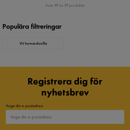
Visar
17
av
17
produkter
Populära filtreringar
Vit howardsoffa
Registrera dig för
nyhetsbrev
Ange din e-postadress