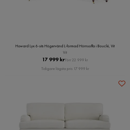
Howard Lyx 6-sits Högervänd L-formad Hörnsoffa i Bouclé, Vit
Vit
Pris
Original
17 999 kr
Förr 22 999 kr
Pris
Tidigare lägsta pris 17 999 kr