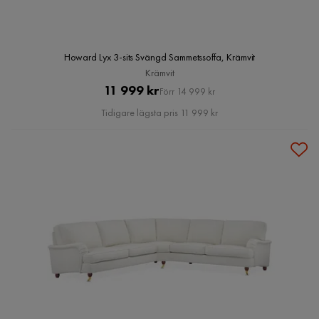
Howard Lyx 3-sits Svängd Sammetssoffa, Krämvit
Krämvit
Pris
Original
11 999 kr
Förr 14 999 kr
Pris
Tidigare lägsta pris 11 999 kr