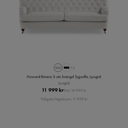
+6
Howard Riviera 3-sits Svängd Tygsoffa, Ljusgrå
Ljusgrå
Pris
Original
11 999 kr
Förr 14 999 kr
Pris
Tidigare lägsta pris 11 999 kr