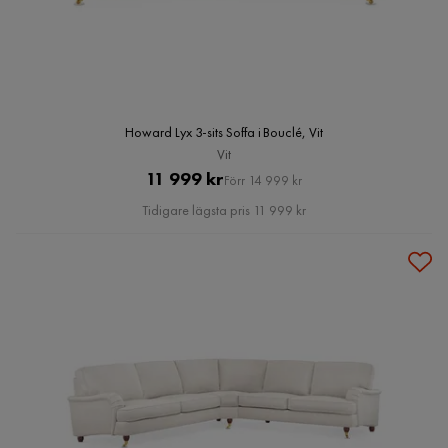
Howard Lyx 3-sits Soffa i Bouclé, Vit
Vit
Pris
Original
11 999 kr
Förr 14 999 kr
Pris
Tidigare lägsta pris 11 999 kr