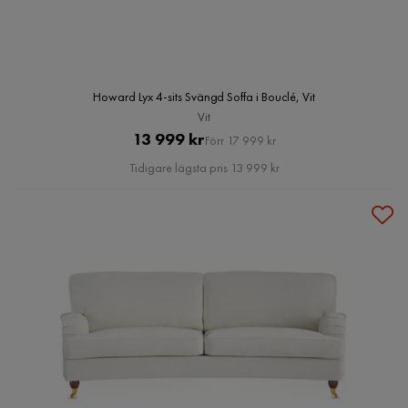
Howard Lyx 4-sits Svängd Soffa i Bouclé, Vit
Vit
Pris
Original
13 999 kr
Förr 17 999 kr
Pris
Tidigare lägsta pris 13 999 kr