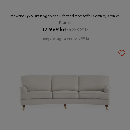
Howard Lyx 6-sits Högervänd L-formad Hörnsoffa i Sammet, Krämvit
Krämvit
Pris
Original
17 999 kr
Förr 22 999 kr
Pris
Tidigare lägsta pris 17 999 kr