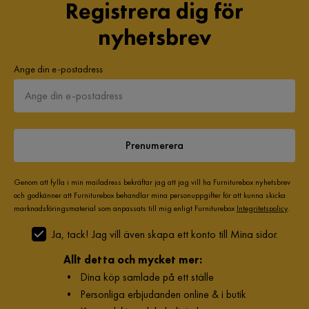
Registrera dig för
varianter och färger och ger ditt vardagsrum en lyxigt känsla.
Med oändliga valmöjligheter kan du kombinera ditt
nyhetsbrev
vardagsrum precis så som du vill ha det.
Ange din e-postadress
Prenumerera
Genom att fylla i min mailadress bekräftar jag att jag vill ha Furniturebox nyhetsbrev
och godkänner att Furniturebox behandlar mina personuppgifter för att kunna skicka
marknadsföringsmaterial som anpassats till mig enligt Furniturebox
Integritetspolicy
.
Ja, tack! Jag vill även skapa ett konto till Mina sidor.
Allt detta och mycket mer:
•
Dina köp samlade på ett ställe
•
Personliga erbjudanden online & i butik