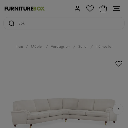
Hem
Möbler
Vardagsrum
Soffor
Hörnsoffor