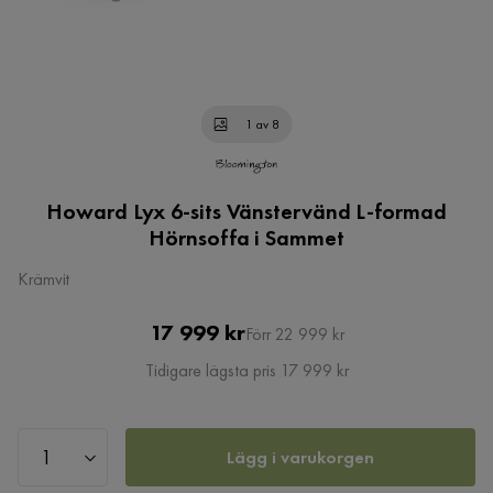
1 av 8
Howard Lyx 6-sits Vänstervänd L-formad
Hörnsoffa i Sammet
Krämvit
Pris
Original
17 999 kr
Förr 22 999 kr
Pris
Tidigare lägsta pris 17 999 kr
Lägg i varukorgen