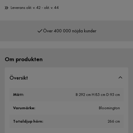
Leverans okt. v. 42 - okt. v. 44
Över 400 000 nöjda kunder
Om produkten
Översikt
Mått
:
B:292 cm H:85 cm D:95 cm
Varumärke
:
Bloomington
Totaldjup hörn
:
266 cm