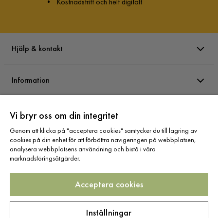
•
Kostnadsfritt och helt digitalt
Hjälp & kontakt
Information
Varumärken
Vi bryr oss om din integritet
Genom att klicka på "acceptera cookies" samtycker du till lagring av
cookies på din enhet för att förbättra navigeringen på webbplatsen,
Sortiment
analysera webbplatsens användning och bistå i våra
marknadsföringsåtgärder.
Acceptera cookies
Följ oss
Inställningar