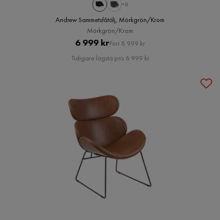
+8
Andrew Sammetsfåtölj, Mörkgrön/Krom
Mörkgrön/Krom
Pris
Original
6 999 kr
Förr 8 999 kr
Pris
Tidigare lägsta pris 6 999 kr