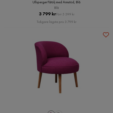
Ullsperger Fåtölj med Armstöd, Blå
Blå
Pris
Original
3 799 kr
Förr 5 599 kr
Pris
Tidigare lägsta pris 3 799 kr