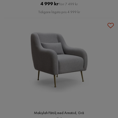
Pris
Original
4 999 kr
Förr 7 499 kr
Pris
Tidigare lägsta pris 4 999 kr
Makiylah Fåtölj med Armstöd, Grå