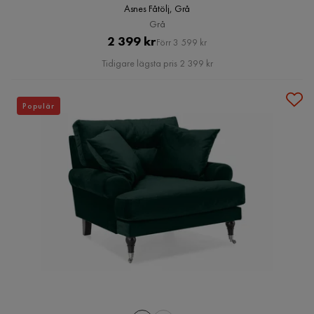
Asnes Fåtölj, Grå
Grå
Pris
Original
2 399 kr
Förr 3 599 kr
Pris
Tidigare lägsta pris 2 399 kr
Populär