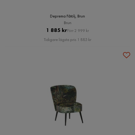
Deprema Fåtölj, Brun
Brun
Pris
Original
1 885 kr
Förr 2 999 kr
Pris
Tidigare lägsta pris 1 885 kr