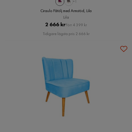
+1
Ciraulo Fåtölj med Armstöd, Lila
Lila
Pris
Original
2 666 kr
Förr 4 399 kr
Pris
Tidigare lägsta pris 2 666 kr