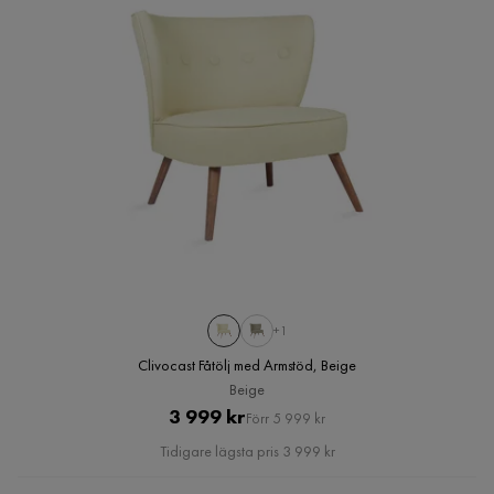
+1
Clivocast Fåtölj med Armstöd, Beige
Beige
Pris
Original
3 999 kr
Förr 5 999 kr
Pris
Tidigare lägsta pris 3 999 kr