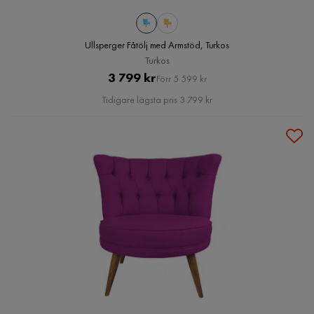
Ullsperger Fåtölj med Armstöd, Turkos
Turkos
Pris
Original
3 799 kr
Förr 5 599 kr
Pris
Tidigare lägsta pris 3 799 kr