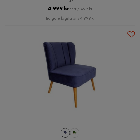
Grå
Pris
Original
4 999 kr
Förr 7 499 kr
Pris
Tidigare lägsta pris 4 999 kr