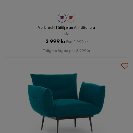
Vollbracht Fåtölj utan Armstöd, Lila
Lila
Pris
Original
3 999 kr
Förr 5 999 kr
Pris
Tidigare lägsta pris 3 999 kr