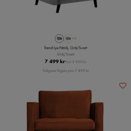
+9
Trend Lyx Fåtölj, Grå/Svart
Grå/Svart
Pris
Original
7 499 kr
Förr 9 999 kr
Pris
Tidigare lägsta pris 7 499 kr