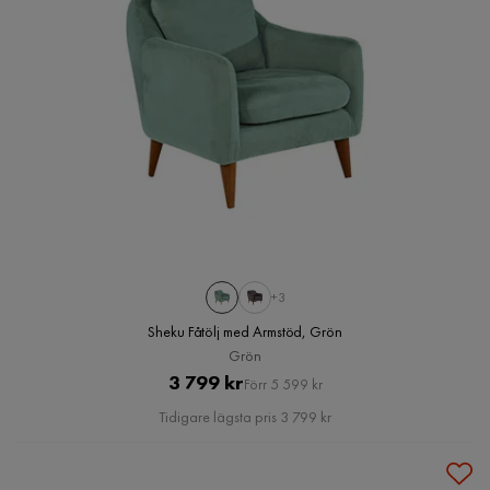
+3
Sheku Fåtölj med Armstöd, Grön
Grön
Pris
Original
3 799 kr
Förr 5 599 kr
Pris
Tidigare lägsta pris 3 799 kr