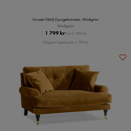
Vossem Fåtölj Djungelmönster, Mörkgrön
Mörkgrön
Pris
Original
1 799 kr
Förr 2 999 kr
Pris
Tidigare lägsta pris 1 799 kr