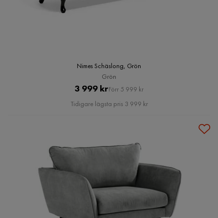
Nimes Schäslong, Grön
Grön
Pris
Original
3 999 kr
Förr 5 999 kr
Pris
Tidigare lägsta pris 3 999 kr