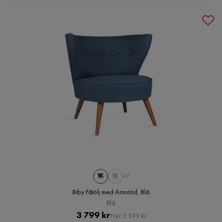
+7
Biby Fåtölj med Armstöd, Blå
Blå
Pris
Original
3 799 kr
Förr 5 599 kr