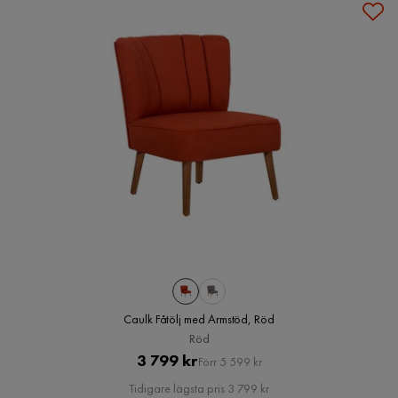
Caulk Fåtölj med Armstöd, Röd
Röd
Pris
Original
3 799 kr
Förr 5 599 kr
Pris
Tidigare lägsta pris 3 799 kr