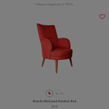
Pris
Tidigare lägsta pris 3 799 kr
+2
Brandn Fåtölj med Armstöd, Röd
Röd