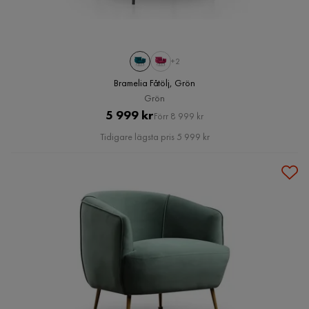
+2
Bramelia Fåtölj, Grön
Grön
Pris
Original
5 999 kr
Förr 8 999 kr
Pris
Tidigare lägsta pris 5 999 kr