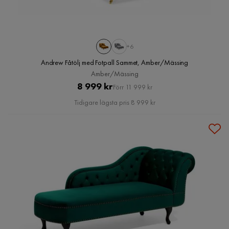
+6
Andrew Fåtölj med Fotpall Sammet, Amber/Mässing
Amber/Mässing
Pris
Original
8 999 kr
Förr 11 999 kr
Pris
Tidigare lägsta pris 8 999 kr