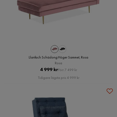
Llanfach Schäslong Höger Sammet, Rosa
Rosa
Pris
Original
4 999 kr
Förr 7 499 kr
Pris
Tidigare lägsta pris 4 999 kr