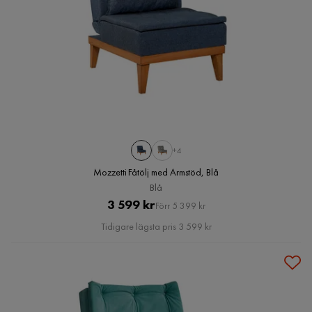
+4
Mozzetti Fåtölj med Armstöd, Blå
Blå
Pris
Original
3 599 kr
Förr 5 399 kr
Pris
Tidigare lägsta pris 3 599 kr