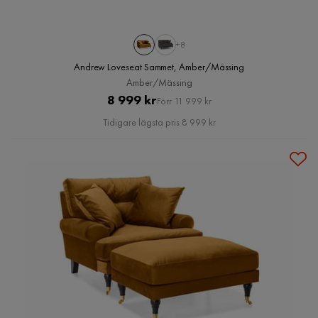
+8
Andrew Loveseat Sammet, Amber/Mässing
Amber/Mässing
Pris
Original
8 999 kr
Förr 11 999 kr
Pris
Tidigare lägsta pris 8 999 kr