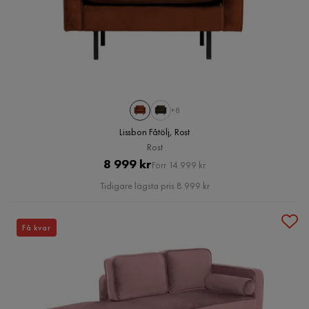
+8
Lissbon Fåtölj, Rost
Rost
Pris
Original
8 999 kr
Förr 14 999 kr
Pris
Tidigare lägsta pris 8 999 kr
Få kvar