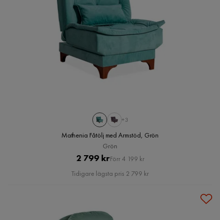
+3
Mathenia Fåtölj med Armstöd, Grön
Grön
Pris
Original
2 799 kr
Förr 4 199 kr
Pris
Tidigare lägsta pris 2 799 kr