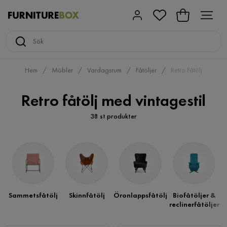
Hem
Möbler
Vardagsrum
Fåtöljer
Retro Fåtölj
Retro fåtölj med vintagestil
38 st produkter
Sammetsfåtölj
Skinnfåtölj
Öronlappsfåtölj
Biofåtöljer &
reclinerfåtöljer