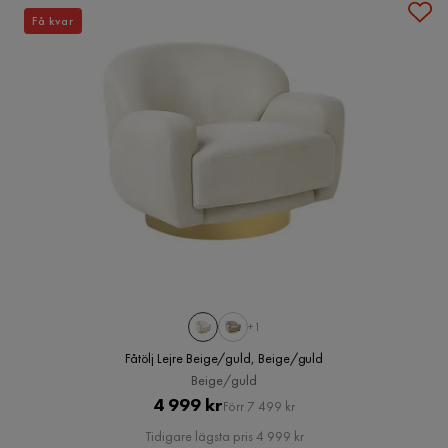
Få kvar
+1
Fåtölj Lejre Beige/guld, Beige/guld
Beige/guld
Pris
Original
4 999 kr
Förr 7 499 kr
Pris
Tidigare lägsta pris 4 999 kr