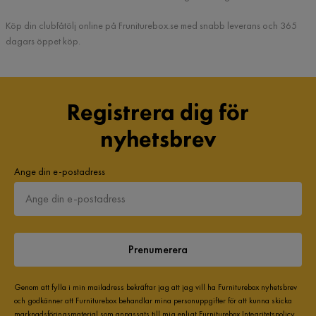
Köp din clubfåtölj online på Fruniturebox.se med snabb leverans och 365
dagars öppet köp.
Registrera dig för
nyhetsbrev
Ange din e-postadress
Prenumerera
Genom att fylla i min mailadress bekräftar jag att jag vill ha Furniturebox nyhetsbrev
och godkänner att Furniturebox behandlar mina personuppgifter för att kunna skicka
marknadsföringsmaterial som anpassats till mig enligt Furniturebox
Integritetspolicy
.