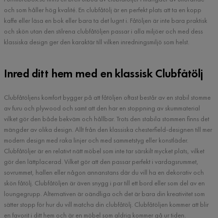
och som håller hög kvalité. En clubfåtölj är en perfekt plats att ta en kopp
kaffe eller läsa en bok eller bara ta det lugnt i. Fåtöljen är inte bara praktisk
och skön utan den stilrena clubfåtöljen passar i alla miljöer och med dess
klassiska design ger den karaktär till vilken inredningsmiljö som helst.
Inred ditt hem med en klassisk Clubfåtölj
Clubfåtöljens komfort bygger på att fåtöljen oftast består av en stabil stomme
av furu och plywood och samt att den har en stoppning av skummaterial
vilket gör den både bekväm och hållbar. Trots den stabila stommen finns det
mängder av olika design. Allt från den klassiska chesterfield-designen till mer
modern design med raka linjer och med sammetstyg eller konstläder.
Clubfåtöljer är en relativt nätt möbel som inte tar särskilt mycket plats, vilket
gör den lättplacerad. Vilket gör att den passar perfekt i vardagsrummet,
sovrummet, hallen eller någon annanstans där du vill ha en dekorativ och
skön fåtölj. Clubfåtöljen är även snygg i par till ett bord eller som del av en
loungegrupp. Alternativen är oändliga och det är bara din kreativitet som
sätter stopp för hur du vill matcha din clubfåtölj. Clubfåtöljen kommer att blir
en favorit i ditt hem och är en möbel som aldrig kommer gå ur tiden.