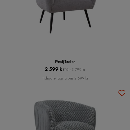
Fåtölj Tucker
Pris
Original
2 599 kr
Förr 3 799 kr
Pris
Tidigare lägsta pris 2 599 kr