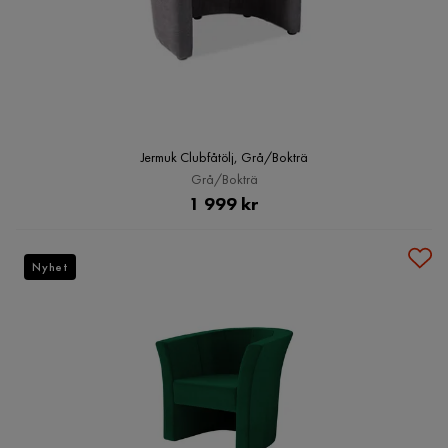
Jermuk Clubfåtölj, Grå/Bokträ
Grå/Bokträ
Pris
1 999 kr
Nyhet