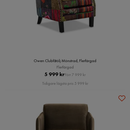
Owen Clubfåtölj Mönstrad, Flerfärgad
Flerfärgad
Pris
Original
5 999 kr
Förr 7 999 kr
Pris
Tidigare lägsta pris 5 999 kr