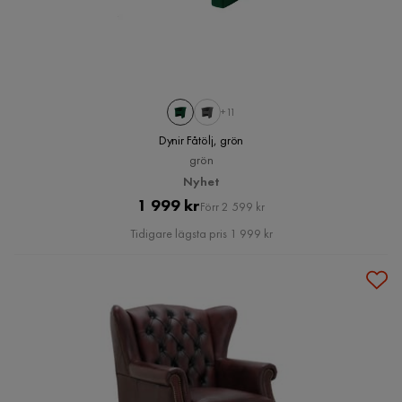
+11
Dynir Fåtölj, grön
grön
Nyhet
Pris
Original
1 999 kr
Förr 2 599 kr
Pris
Tidigare lägsta pris 1 999 kr