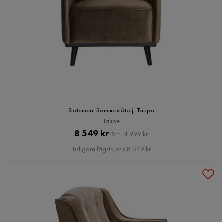
Statement Sammetsfåtölj, Taupe
Taupe
Pris
Original
8 549 kr
Förr 14 999 kr
Pris
Tidigare lägsta pris 8 549 kr