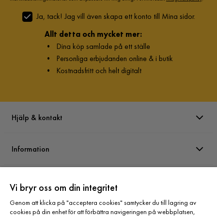
Ja, tack! Jag vill även skapa ett konto till Mina sidor.
Allt detta och mycket mer:
•
Dina köp samlade på ett ställe
•
Personliga erbjudanden online & i butik
•
Kostnadsfritt och helt digitalt
Hjälp & kontakt
Information
Varumärken
Vi bryr oss om din integritet
Genom att klicka på "acceptera cookies" samtycker du till lagring av
Sortiment
cookies på din enhet för att förbättra navigeringen på webbplatsen,