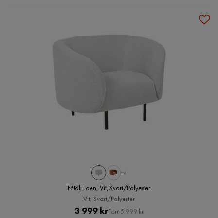
+4
Fåtölj Loen, Vit, Svart/Polyester
Vit, Svart/Polyester
Pris
Original
3 999 kr
Förr 5 999 kr