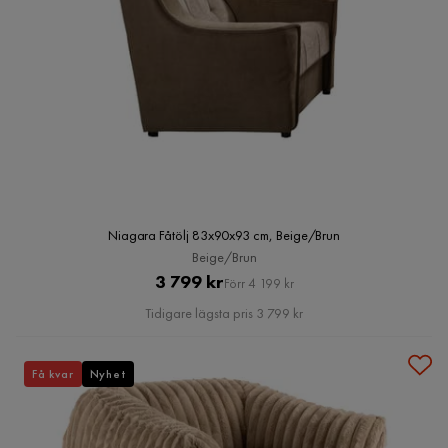
Niagara Fåtölj 83x90x93 cm, Beige/Brun
Beige/Brun
Pris
Original
3 799 kr
Förr 4 199 kr
Pris
Tidigare lägsta pris 3 799 kr
Få kvar
Nyhet