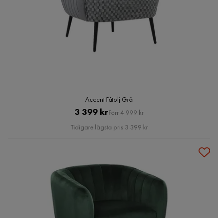
Accent Fåtölj Grå
Pris
Original
3 399 kr
Förr 4 999 kr
Pris
Tidigare lägsta pris 3 399 kr