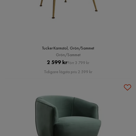
Tucker Karmstol, Grön/Sammet
Grön/Sammet
Pris
Original
2 599 kr
Förr 3 799 kr
Pris
Tidigare lägsta pris 2 599 kr