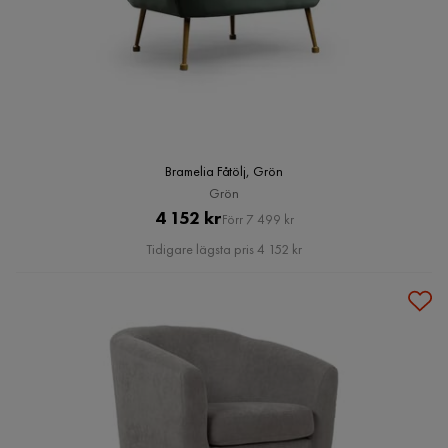
Bramelia Fåtölj, Grön
Grön
Pris
Original
4 152 kr
Förr 7 499 kr
Pris
Tidigare lägsta pris 4 152 kr