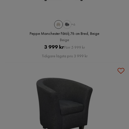
+6
Peppe Manchester Fåtölj 76 cm Bred, Beige
Beige
Pris
Original
3 999 kr
Förr 5 999 kr
Pris
Tidigare lägsta pris 3 999 kr