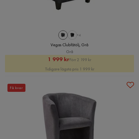
+4
Vegas Clubfåtölj, Grå
Grå
Rabatterat
Original
1 999 kr
Förr 2 199 kr
Pris
Pris
Tidigare lägsta pris 1 999 kr
Få kvar