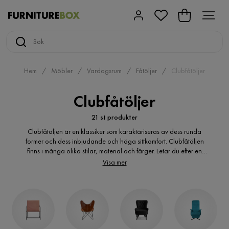
Hem
Möbler
Vardagsrum
Fåtöljer
Clubfåtöljer
Clubfåtöljer
21 st produkter
Clubfåtöljen är en klassiker som karaktäriseras av dess runda
former och dess inbjudande och höga sittkomfort. Clubfåtöljen
finns i många olika stilar, material och färger. Letar du efter en
clubfåtölj i skinn, tyg, eller sammet? På Furniturebox.se finns ett
Visa mer
brett utbud av clubfåtöljer i mängder av utförande och som håller
hög kvalité. En clubfåtölj är en perfekt plats att ta en kopp kaffe
eller läsa en bok eller bara ta det lugnt i. Fåtöljen är inte bara
praktisk och skön utan den stilrena clubfåtöljen passar i alla
miljöer och med dess klassiska design ger den karaktär till vilken
inredningsmiljö som helst.