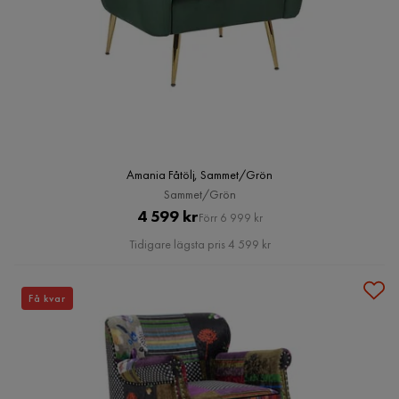
Amania Fåtölj, Sammet/Grön
Sammet/Grön
Pris
Original
4 599 kr
Förr 6 999 kr
Pris
Tidigare lägsta pris 4 599 kr
Få kvar