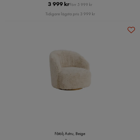
Pris
Original
3 999 kr
Förr 5 999 kr
Pris
Tidigare lägsta pris 3 999 kr
Fåtölj Astru, Beige