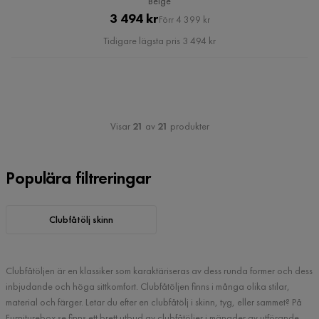
Beige
Pris
Original
3 494 kr
Förr 4 399 kr
Pris
Tidigare lägsta pris 3 494 kr
Visar
21
av
21
produkter
Populära filtreringar
Clubfåtölj skinn
Clubfåtöljen är en klassiker som karaktäriseras av dess runda former och dess
inbjudande och höga sittkomfort. Clubfåtöljen finns i många olika stilar,
material och färger. Letar du efter en clubfåtölj i skinn, tyg, eller sammet? På
Furniturebox.se finns ett brett utbud av clubfåtöljer i mängder av utförande