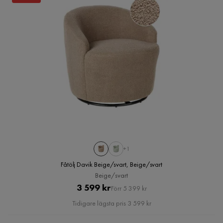
+1
Fåtölj Davik Beige/svart, Beige/svart
Beige/svart
Pris
Original
3 599 kr
Förr 5 399 kr
Pris
Tidigare lägsta pris 3 599 kr