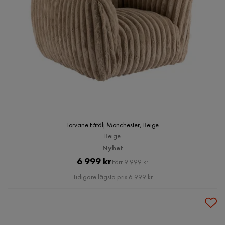
Torvane Fåtölj Manchester, Beige
Beige
Nyhet
Pris
Original
6 999 kr
Förr 9 999 kr
Pris
Tidigare lägsta pris 6 999 kr