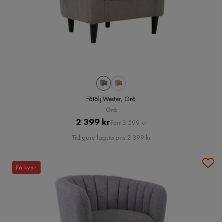
Fåtölj Wester, Grå
Grå
Pris
Original
2 399 kr
Förr 3 599 kr
Pris
Tidigare lägsta pris 2 399 kr
Få kvar