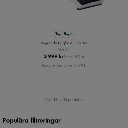
+2
Regalado Liggfåtölj, Grå|Vit
Grå|Vit
Pris
Original
3 999 kr
Förr 4 599 kr
Pris
Tidigare lägsta pris 3 999 kr
Visar
13
av
13
produkter
Populära filtreringar