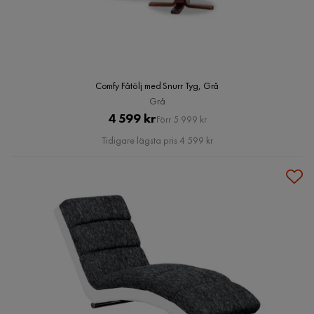
Comfy Fåtölj med Snurr Tyg, Grå
Grå
Pris
Original
4 599 kr
Förr 5 999 kr
Pris
Tidigare lägsta pris 4 599 kr