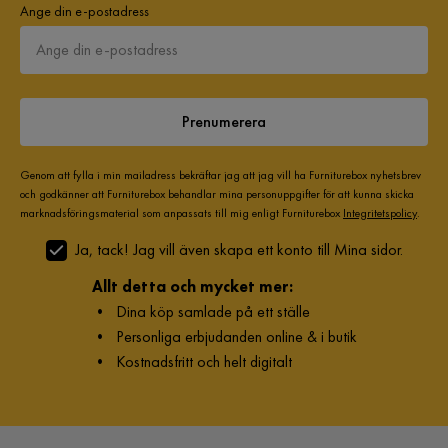
Ange din e-postadress
Prenumerera
Genom att fylla i min mailadress bekräftar jag att jag vill ha Furniturebox nyhetsbrev
och godkänner att Furniturebox behandlar mina personuppgifter för att kunna skicka
marknadsföringsmaterial som anpassats till mig enligt Furniturebox
Integritetspolicy
.
Ja, tack! Jag vill även skapa ett konto till Mina sidor.
Allt detta och mycket mer:
•
Dina köp samlade på ett ställe
•
Personliga erbjudanden online & i butik
•
Kostnadsfritt och helt digitalt