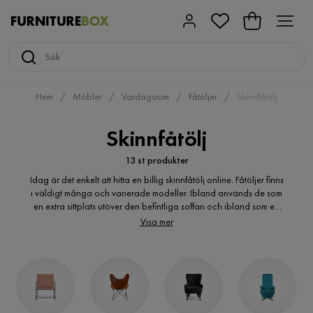
Hem
Möbler
Vardagsrum
Fåtöljer
Skinnfåtölj
Skinnfåtölj
13 st produkter
Idag är det enkelt att hitta en billig skinnfåtölj online. Fåtöljer finns
i väldigt många och varierade modeller. Ibland används de som
en extra sittplats utöver den befintliga soffan och ibland som en
helt fristående möbel vid en läshörna. En fåtölj är en möbel som
Visa mer
idag kan ha många olika syften i ett hem. Det är enkelt att
navigera på sidan som erbjuder generösa bilder av de olika
fåtöljerna. Genom att handla online hittar du enkelt det bästa
priset på en ny skinnfåtölj . Vilken av alla fåtöljer blir just din nya
favorit i ditt hem?