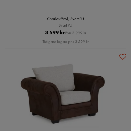
Charles fåtölj, Svart PU
Svart PU
Pris
Original
3 599 kr
Förr 3 999 kr
Pris
Tidigare lägsta pris 3 599 kr