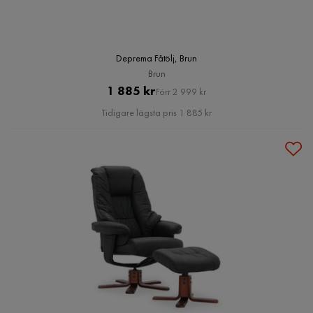
Deprema Fåtölj, Brun
Brun
Pris
Original
1 885 kr
Förr 2 999 kr
Pris
Tidigare lägsta pris 1 885 kr