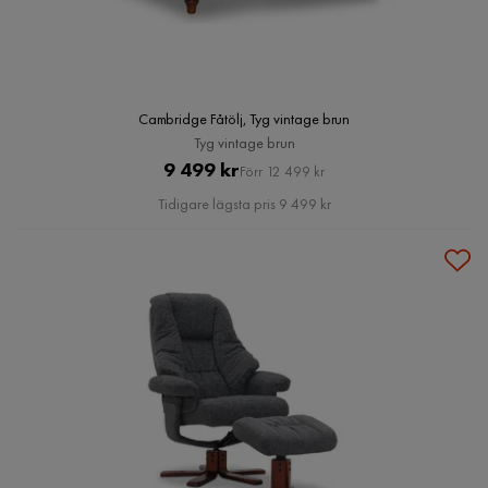
Cambridge Fåtölj, Tyg vintage brun
Tyg vintage brun
Pris
Original
9 499 kr
Förr 12 499 kr
Pris
Tidigare lägsta pris 9 499 kr