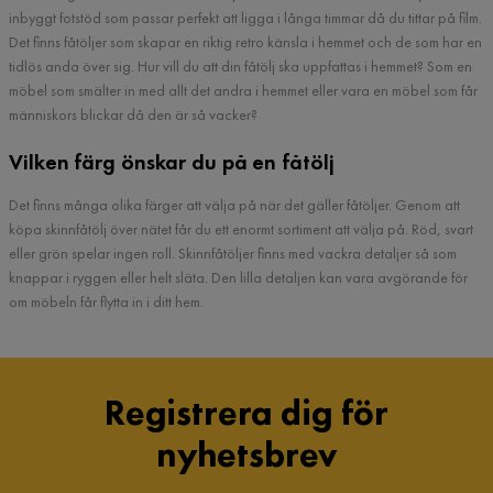
inbyggt fotstöd som passar perfekt att ligga i långa timmar då du tittar på film.
Det finns fåtöljer som skapar en riktig retro känsla i hemmet och de som har en
tidlös anda över sig. Hur vill du att din fåtölj ska uppfattas i hemmet? Som en
möbel som smälter in med allt det andra i hemmet eller vara en möbel som får
människors blickar då den är så vacker?
Vilken färg önskar du på en fåtölj
Det finns många olika färger att välja på när det gäller fåtöljer. Genom att
köpa skinnfåtölj över nätet får du ett enormt sortiment att välja på. Röd, svart
eller grön spelar ingen roll. Skinnfåtöljer finns med vackra detaljer så som
knappar i ryggen eller helt släta. Den lilla detaljen kan vara avgörande för
om möbeln får flytta in i ditt hem.
Registrera dig för
nyhetsbrev