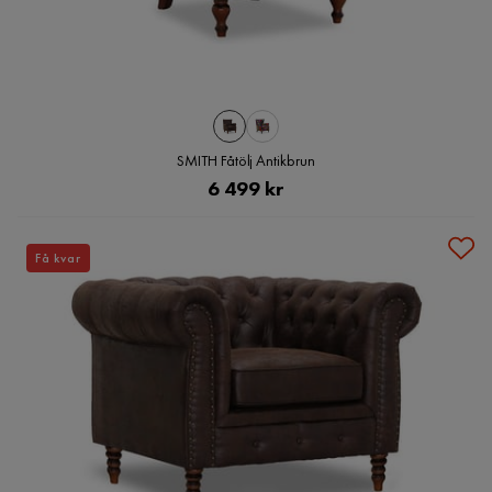
SMITH Fåtölj Antikbrun
Pris
6 499 kr
Få kvar