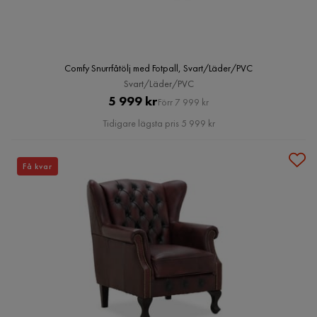
Comfy Snurrfåtölj med Fotpall, Svart/Läder/PVC
Svart/Läder/PVC
Pris
Original
5 999 kr
Förr 7 999 kr
Pris
Tidigare lägsta pris 5 999 kr
Få kvar