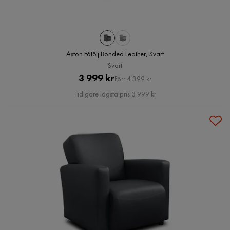
Aston Fåtölj Bonded Leather, Svart
Svart
Pris
Original
3 999 kr
Förr 4 399 kr
Pris
Tidigare lägsta pris 3 999 kr