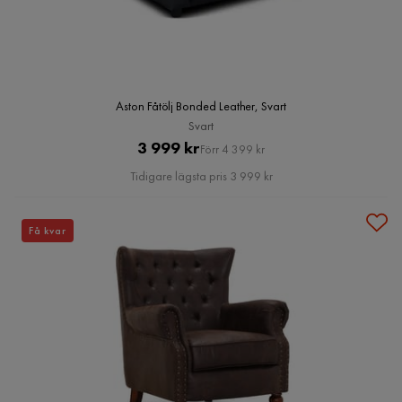
Aston Fåtölj Bonded Leather, Svart
Svart
Pris
Original
3 999 kr
Förr 4 399 kr
Pris
Tidigare lägsta pris 3 999 kr
Få kvar