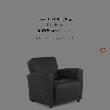
Toronto Fåtölj, Brun/Beige
Brun/Beige
Pris
Original
5 399 kr
Förr 5 999 kr
Pris
Tidigare lägsta pris 5 399 kr