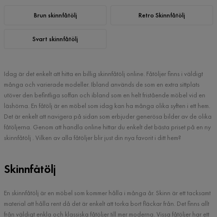
Brun skinnfåtölj
Retro Skinnfåtölj
Svart skinnfåtölj
Idag är det enkelt att hitta en billig skinnfåtölj online. Fåtöljer finns i väldigt
många och varierade modeller. Ibland används de som en extra sittplats
utöver den befintliga soffan och ibland som en helt fristående möbel vid en
läshörna. En fåtölj är en möbel som idag kan ha många olika syften i ett hem.
Det är enkelt att navigera på sidan som erbjuder generösa bilder av de olika
fåtöljerna. Genom att handla online hittar du enkelt det bästa priset på en ny
skinnfåtölj . Vilken av alla fåtöljer blir just din nya favorit i ditt hem?
Skinnfåtölj
En skinnfåtölj är en möbel som kommer hålla i många år. Skinn är ett tacksamt
material att hålla rent då det är enkelt att torka bort fläckar från. Det finns allt
från väldigt enkla och klassiska fåtöljer till mer moderna. Vissa fåtöljer har ett