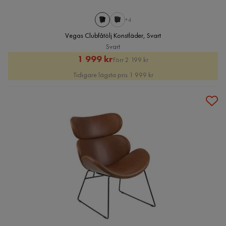
+4
Vegas Clubfåtölj Konstläder, Svart
Svart
Rabatterat
Original
1 999 kr
Förr 2 199 kr
Pris
Pris
Tidigare lägsta pris 1 999 kr