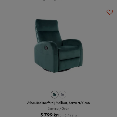
Athos Reclinerfåtölj Ställbar, Sammet/Grön
Sammet/Grön
Pris
Original
5 799 kr
Förr 6 499 kr