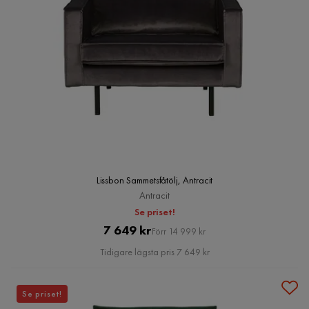
Lissbon Sammetsfåtölj, Antracit
Antracit
Se priset!
Pris
Original
7 649 kr
Förr 14 999 kr
Pris
Tidigare lägsta pris 7 649 kr
Se priset!