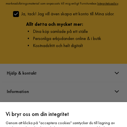
marknadsföringsmaterial som anpassats till mig enligt Furniturebox
Integritetspolicy
.
Ja, tack! Jag vill även skapa ett konto till Mina sidor.
Allt detta och mycket mer:
•
Dina köp samlade på ett ställe
•
Personliga erbjudanden online & i butik
•
Kostnadsfritt och helt digitalt
Hjälp & kontakt
Information
Varumärken
Vi bryr oss om din integritet
Genom att klicka på "acceptera cookies" samtycker du till lagring av