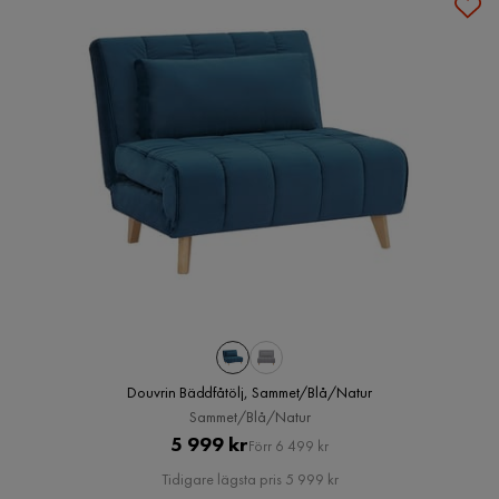
Douvrin Bäddfåtölj, Sammet/Blå/Natur
Sammet/Blå/Natur
Pris
Original
5 999 kr
Förr 6 499 kr
Pris
Tidigare lägsta pris 5 999 kr