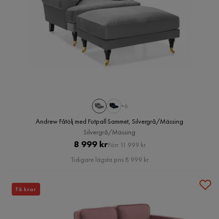
+6
Andrew Fåtölj med Fotpall Sammet, Silvergrå/Mässing
Silvergrå/Mässing
Pris
Original
8 999 kr
Förr 11 999 kr
Pris
Tidigare lägsta pris 8 999 kr
Få kvar