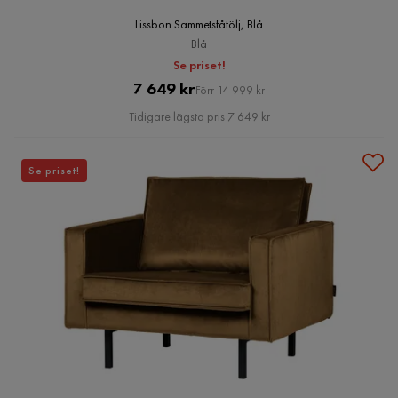
Lissbon Sammetsfåtölj, Blå
Blå
Se priset!
Pris
Original
7 649 kr
Förr 14 999 kr
Pris
Tidigare lägsta pris 7 649 kr
Se priset!