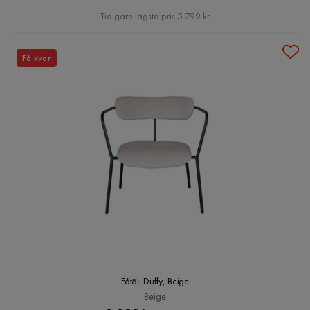
Pris
Tidigare lägsta pris 5 799 kr
Få kvar
Fåtölj Duffy, Beige
Beige