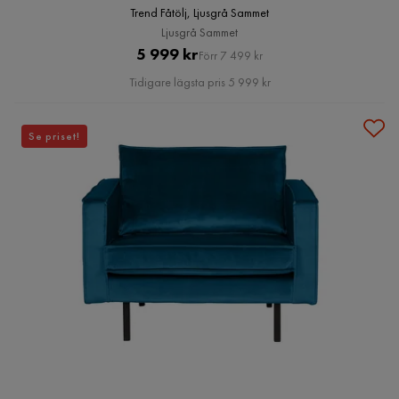
Trend Fåtölj, Ljusgrå Sammet
Ljusgrå Sammet
Pris
Original
5 999 kr
Förr 7 499 kr
Pris
Tidigare lägsta pris 5 999 kr
Se priset!