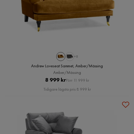
+8
Andrew Loveseat Sammet, Amber/Mässing
Amber/Mässing
Pris
Original
8 999 kr
Förr 11 999 kr
Pris
Tidigare lägsta pris 8 999 kr