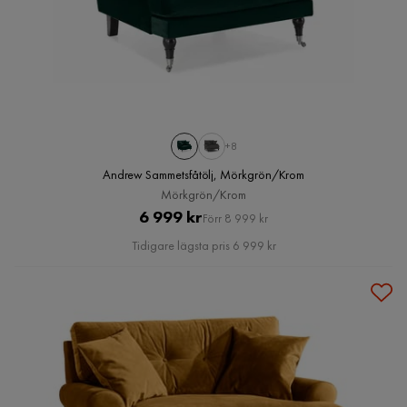
+8
Andrew Sammetsfåtölj, Mörkgrön/Krom
Mörkgrön/Krom
Pris
Original
6 999 kr
Förr 8 999 kr
Pris
Tidigare lägsta pris 6 999 kr