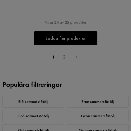
Visar
24
av
25
produkter
Ladda fler produkter
1
2
Populära filtreringar
Blå sammetsfåtölj
Brun sammetsfåtölj
Grå sammetsfåtölj
Grön sammetsfåtölj
Gul sammetsfåtölj
Orange sammetsfåtölj