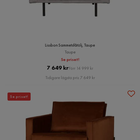
Lissbon Sammetsfåtölj, Taupe
Taupe
Se priset!
Pris
Original
7 649 kr
Förr 14 999 kr
Pris
Tidigare lägsta pris 7 649 kr
Se priset!