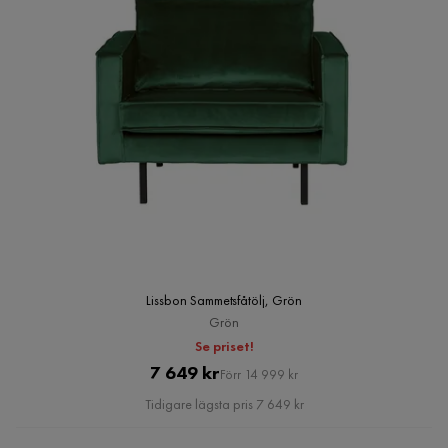
Lissbon Sammetsfåtölj, Grön
Grön
Se priset!
Pris
Original
7 649 kr
Förr 14 999 kr
Pris
Tidigare lägsta pris 7 649 kr