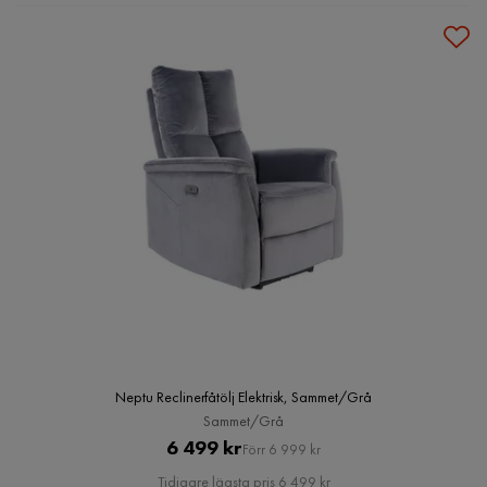
Neptu Reclinerfåtölj Elektrisk, Sammet/Grå
Sammet/Grå
Pris
Original
6 499 kr
Förr 6 999 kr
Pris
Tidigare lägsta pris 6 499 kr