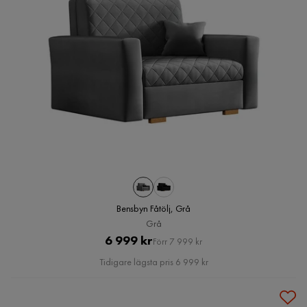
Bensbyn Fåtölj, Grå
Grå
Pris
Original
6 999 kr
Förr 7 999 kr
Pris
Tidigare lägsta pris 6 999 kr