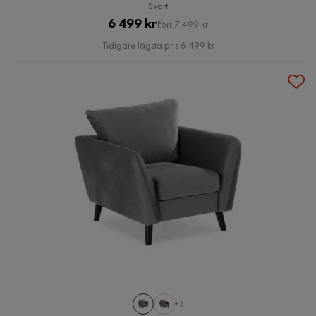
Svart
Pris
Original
6 499 kr
Förr 7 499 kr
Pris
Tidigare lägsta pris 6 499 kr
+3