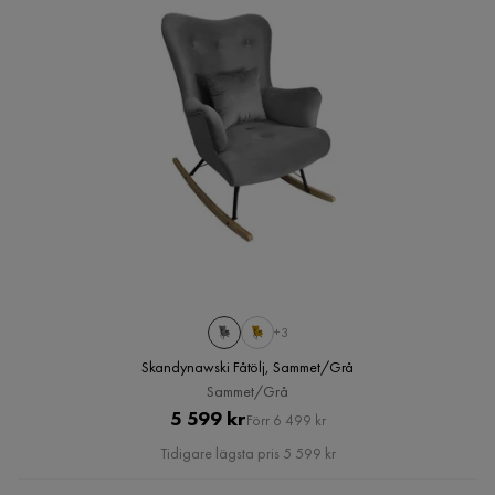
+3
Skandynawski Fåtölj, Sammet/Grå
Sammet/Grå
Pris
Original
5 599 kr
Förr 6 499 kr
Pris
Tidigare lägsta pris 5 599 kr