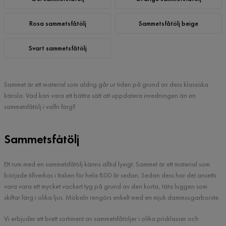
Rosa sammetsfåtölj
Sammetsfåtölj beige
Svart sammetsfåtölj
Sammet är ett material som aldrig går ur tiden på grund av dess klassiska
känsla. Vad kan vara ett bättre sätt att uppdatera inredningen än en
sammetsfåtölj i valfri färg?
Sammetsfåtölj
Ett rum med en sammetsfåtölj känns alltid lyxigt. Sammet är ett material som
började tillverkas i Italien för hela 800 år sedan. Sedan dess har det ansetts
vara vara ett mycket vackert tyg på grund av den korta, täta luggen som
skiftar färg i olika ljus. Möbeln rengörs enkelt med en mjuk dammsugarborste.
Vi erbjuder ett brett sortiment av sammetsfåtöljer i olika prisklasser och