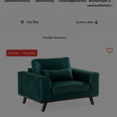
Sammetsfåtölj
Skinnfåtölj
Öronlappsfåtölj
Biofåtöljer &
reclinerfåtöljer
Sortera efter
Alla filter
Sortera efter
Snabb leverans
Få kvar
Populär