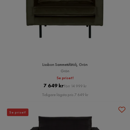
Lissbon Sammetsfåtölj, Grön
Grön
Se priset!
Pris
Original
7 649 kr
Förr 14 999 kr
Pris
Tidigare lägsta pris 7 649 kr
Se priset!