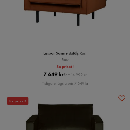
Lissbon Sammetsfåtölj, Rost
Rost
Se priset!
Pris
Original
7 649 kr
Förr 14 999 kr
Pris
Tidigare lägsta pris 7 649 kr
Se priset!