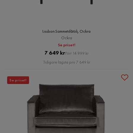
Lissbon Sammetsfåtölj, Ockra
Ockra
Se priset!
Pris
Original
7 649 kr
Förr 14 999 kr
Pris
Tidigare lägsta pris 7 649 kr
Se priset!