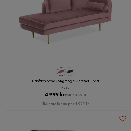
Llanfach Schäslong Höger Sammet, Rosa
Rosa
Pris
Original
4 999 kr
Förr 7 499 kr
Pris
Tidigare lägsta pris 4 999 kr