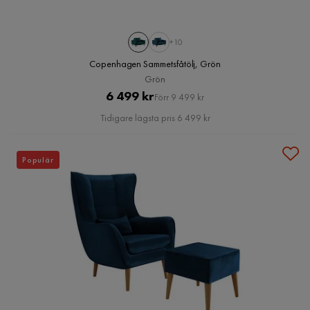
+10
Copenhagen Sammetsfåtölj, Grön
Grön
Pris
Original
6 499 kr
Förr 9 499 kr
Pris
Tidigare lägsta pris 6 499 kr
Populär