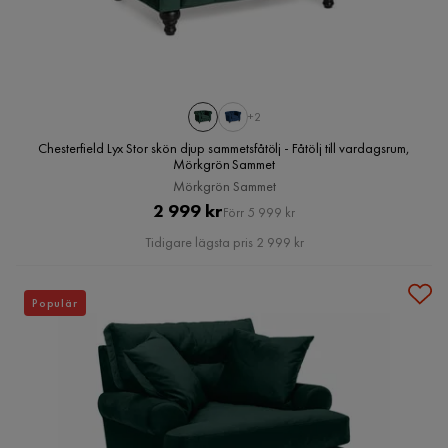
+2
Chesterfield Lyx Stor skön djup sammetsfåtölj - Fåtölj till vardagsrum,
Mörkgrön Sammet
Mörkgrön Sammet
Pris
Original
2 999 kr
Förr 5 999 kr
Pris
Tidigare lägsta pris 2 999 kr
Populär