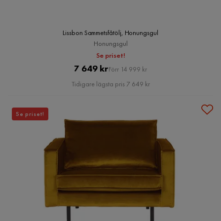
Lissbon Sammetsfåtölj, Honungsgul
Honungsgul
Se priset!
Pris
Original
7 649 kr
Förr 14 999 kr
Pris
Tidigare lägsta pris 7 649 kr
Se priset!