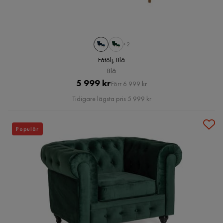
+2
Fåtölj, Blå
Blå
Pris
Original
5 999 kr
Förr 6 999 kr
Pris
Tidigare lägsta pris 5 999 kr
Populär