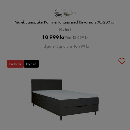
+6
Mavik Sängpaket Kontinentalsäng med förvaring 200x200 cm
Nyhet
Pris
Original
10 999 kr
Förr 13 999 kr
Pris
Tidigare lägsta pris 10 999 kr
Få kvar
Nyhet