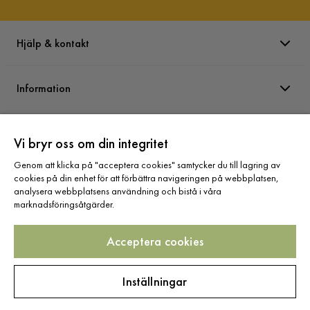
Hjälp & kontakt
Information
Varumärken
Vi bryr oss om din integritet
Genom att klicka på "acceptera cookies" samtycker du till lagring av
Sortiment
cookies på din enhet för att förbättra navigeringen på webbplatsen,
analysera webbplatsens användning och bistå i våra
marknadsföringsåtgärder.
Acceptera cookies
Följ oss
Inställningar
Copyright © 2025 Home Furnishing Nordic AB