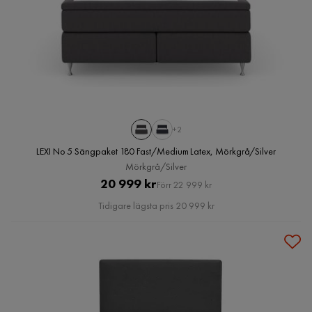
+2
LEXI No 5 Sängpaket 180 Fast/Medium Latex, Mörkgrå/Silver
Mörkgrå/Silver
Pris
Original
20 999 kr
Förr 22 999 kr
Pris
Tidigare lägsta pris 20 999 kr