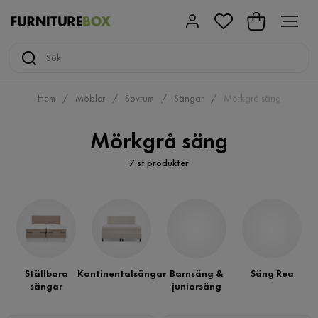
Hem
Möbler
Sovrum
Sängar
Mörkgrå säng
Mörkgrå säng
7 st produkter
Ställbara
Kontinentalsängar
Barnsäng &
Säng Rea
sängar
juniorsäng