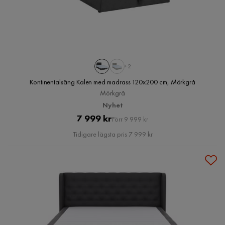
+2
Kontinentalsäng Kalen med madrass 120x200 cm, Mörkgrå
Mörkgrå
Nyhet
Pris
Original
7 999 kr
Förr 9 999 kr
Pris
Tidigare lägsta pris 7 999 kr