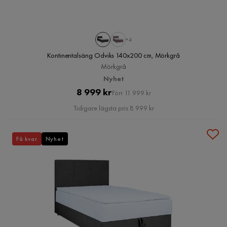
+4
Kontinentalsäng Odviks 140x200 cm, Mörkgrå
Mörkgrå
Nyhet
Pris
Original
8 999 kr
Förr 11 999 kr
Pris
Tidigare lägsta pris 8 999 kr
Få kvar
Nyhet