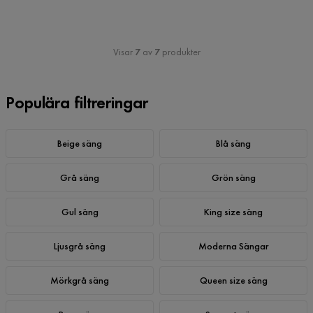
Visar
7
av
7
produkter
Populära filtreringar
Beige säng
Blå säng
Grå säng
Grön säng
Gul säng
King size säng
Ljusgrå säng
Moderna Sängar
Mörkgrå säng
Queen size säng