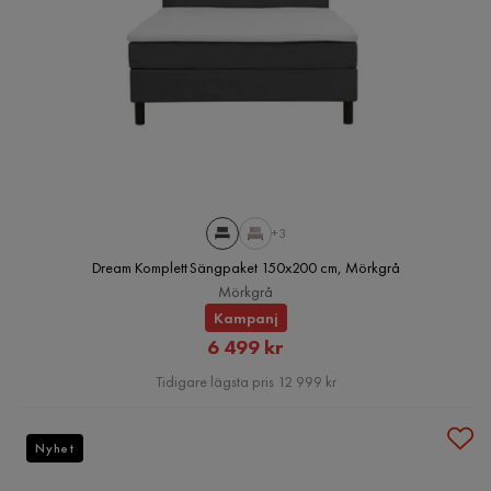
+3
Dream Komplett Sängpaket 150x200 cm, Mörkgrå
Mörkgrå
Kampanj
Rabatterat
6 499 kr
Pris
Tidigare lägsta pris 12 999 kr
Nyhet