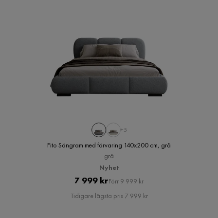
+5
Fito Sängram med förvaring 140x200 cm, grå
grå
Nyhet
Pris
Original
7 999 kr
Förr 9 999 kr
Pris
Tidigare lägsta pris 7 999 kr