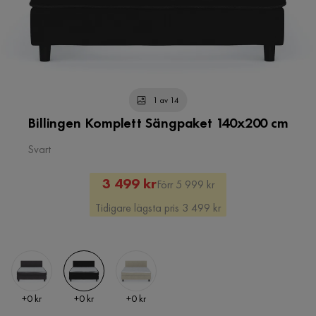
1 av 14
Billingen Komplett Sängpaket 140x200 cm
Svart
Rabatterat
Original
3 499 kr
Förr 5 999 kr
Pris
Pris
Tidigare lägsta pris 3 499 kr
Pris
Pris
Pris
+
0 kr
+
0 kr
+
0 kr