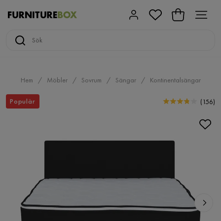
Hem
Möbler
Sovrum
Sängar
Kontinentalsängar
Populär
(
156
)