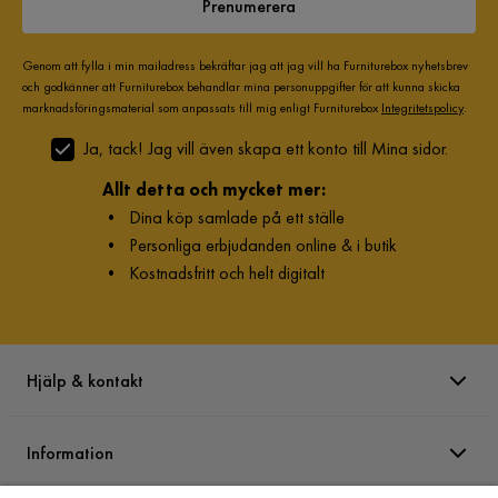
Prenumerera
Verified by Trustvoice
Genom att fylla i min mailadress bekräftar jag att jag vill ha Furniturebox nyhetsbrev
och godkänner att Furniturebox behandlar mina personuppgifter för att kunna skicka
marknadsföringsmaterial som anpassats till mig enligt Furniturebox
Integritetspolicy
.
Ja, tack! Jag vill även skapa ett konto till Mina sidor.
Allt detta och mycket mer:
•
Dina köp samlade på ett ställe
•
Personliga erbjudanden online & i butik
•
Kostnadsfritt och helt digitalt
Hjälp & kontakt
Information