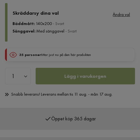
Skräddarsy dina val
Ändra val
Bäddmått
:
140x200
- Svart
Sänggavel
:
Med sänggavel
- Svart
35 personer
tittar just nu på den här produkten
Lägg i varukorgen
Snabb leverans! Leverans mellan tis 11 aug. - mån 17 aug.
Öppet köp 365 dagar
Över 400 000 nöjda kunder