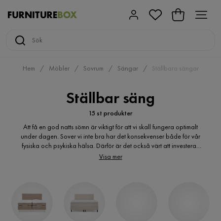
Hem
Möbler
Sovrum
Sängar
Ställbara sängar
Ställbar säng
15 st produkter
Att få en god natts sömn är viktigt för att vi skall fungera optimalt
under dagen. Sover vi inte bra har det konsekvenser både för vår
fysiska och psykiska hälsa. Därför är det också värt att investera i
en säng som är ställbar som ger en hög komfort och ett bra stöd.
Visa mer
Med en ställbar säng kan man själv justera hur man ligger enligt
vad som är bäst för ens egen kropp. Från Furniturebox.se kan du
köpa en billig ställbar säng. När du beställer din säng på nätet
sparar du tid genom du snabbt kan jämföra de olika produkterna
mot varandra jämfört med om du letar i butiker.