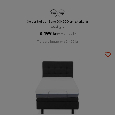
Select Ställbar Säng 90x200 cm, Mörkgrå
Mörkgrå
Pris
Original
8 499 kr
Förr 9 499 kr
Pris
Tidigare lägsta pris 8 499 kr