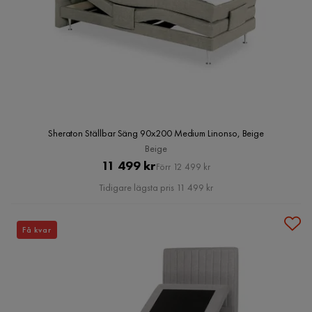
Sheraton Ställbar Säng 90x200 Medium Linonso, Beige
Beige
Pris
Original
11 499 kr
Förr 12 499 kr
Pris
Tidigare lägsta pris 11 499 kr
Få kvar