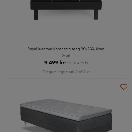
Royal Justerbar Kontinentalsäng 90x200, Svart
Svart
Pris
Original
9 499 kr
Förr 10 499 kr
Pris
Tidigare lägsta pris 9 499 kr