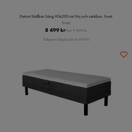
Detroit Ställbar Säng 90x200 cm Höj och sänkbar, Svart
Svart
Pris
Original
8 499 kr
Förr 9 499 kr
Pris
Tidigare lägsta pris 8 499 kr