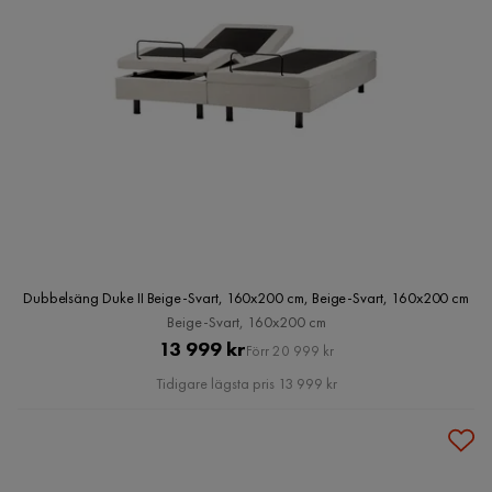
Dubbelsäng Duke II Beige-Svart, 160x200 cm, Beige-Svart, 160x200 cm
Beige-Svart, 160x200 cm
Pris
Original
13 999 kr
Förr 20 999 kr
Pris
Tidigare lägsta pris 13 999 kr