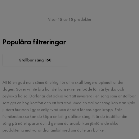
Visar
15
av
15
produkter
Populära filtreringar
Ställbar säng 160
Att få en god natts sömn är viktigt för att vi skall fungera optimalt under
dagen. Sover vi inte bra har det konsekvenser både för vår fysiska och
psykiska hälsa. Därför är det också värt att investera i en säng som är ställbar
som ger en hög komfort och ett bra stöd. Med en ställbar säng kan man själv
justera hur man ligger enligt vad som är bäst för ens egen kropp. Från
Furniturebox.se kan du köpa en billig ställbar säng. När du beställer din
säng på nätet sparar du tid genom du snabbt kan jämföra de olika
produkterna mot varandra jämfört med om du letar i butiker.