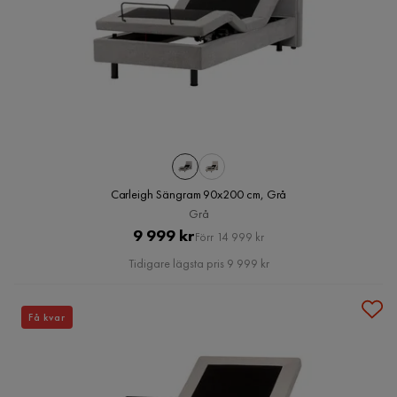
Carleigh Sängram 90x200 cm, Grå
Grå
Pris
Original
9 999 kr
Förr 14 999 kr
Pris
Tidigare lägsta pris 9 999 kr
Få kvar