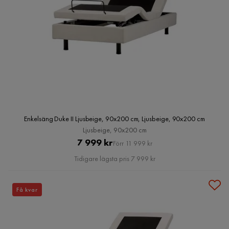
Enkelsäng Duke II Ljusbeige, 90x200 cm, Ljusbeige, 90x200 cm
Ljusbeige, 90x200 cm
Pris
Original
7 999 kr
Förr 11 999 kr
Pris
Tidigare lägsta pris 7 999 kr
Få kvar