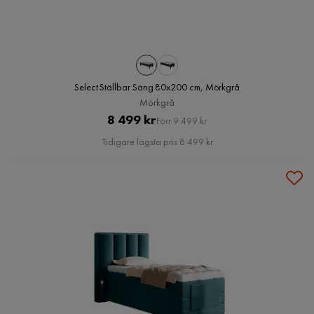
Select Ställbar Säng 80x200 cm, Mörkgrå
Mörkgrå
Pris
Original
8 499 kr
Förr 9 499 kr
Pris
Tidigare lägsta pris 8 499 kr