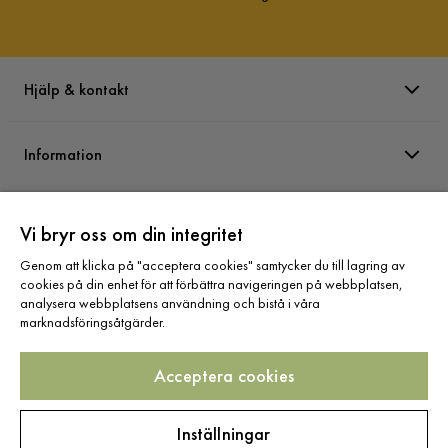
Hjälp & kontakt
Information
Varumärken
Vi bryr oss om din integritet
Genom att klicka på "acceptera cookies" samtycker du till lagring av
Sortiment
cookies på din enhet för att förbättra navigeringen på webbplatsen,
analysera webbplatsens användning och bistå i våra
marknadsföringsåtgärder.
Acceptera cookies
Följ oss
Inställningar