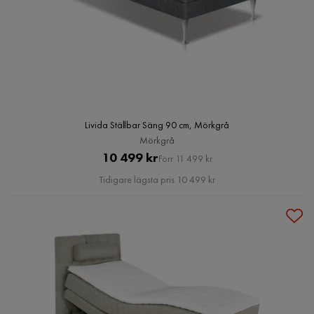
Livida Ställbar Säng 90 cm, Mörkgrå
Mörkgrå
Pris
Original
10 499 kr
Förr 11 499 kr
Pris
Tidigare lägsta pris 10 499 kr