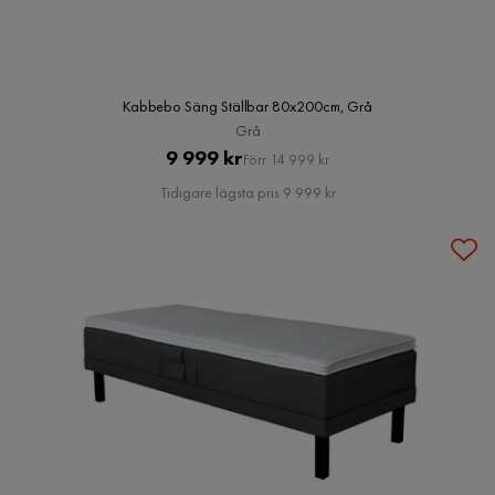
Kabbebo Säng Ställbar 80x200cm, Grå
Grå
Pris
Original
9 999 kr
Förr 14 999 kr
Pris
Tidigare lägsta pris 9 999 kr