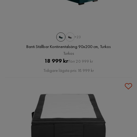
+23
Banti Ställbar Kontinentalsäng 90x200 cm, Turkos
Turkos
Pris
Original
18 999 kr
Förr 20 999 kr
Pris
Tidigare lägsta pris 18 999 kr