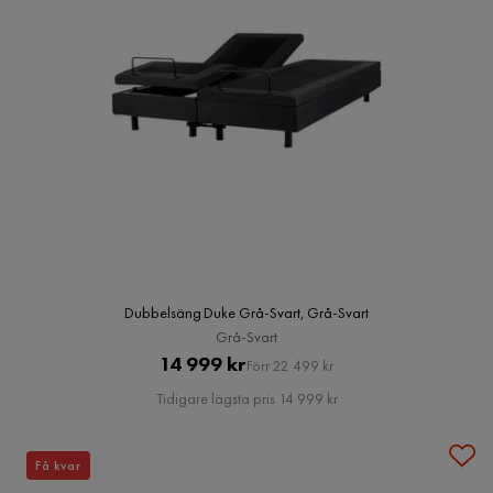
Dubbelsäng Duke Grå-Svart, Grå-Svart
Grå-Svart
Pris
Original
14 999 kr
Förr 22 499 kr
Pris
Tidigare lägsta pris 14 999 kr
Få kvar