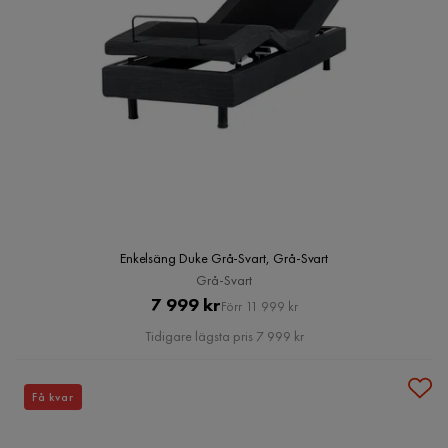
Enkelsäng Duke Grå-Svart, Grå-Svart
Grå-Svart
Pris
Original
7 999 kr
Förr 11 999 kr
Pris
Tidigare lägsta pris 7 999 kr
Få kvar