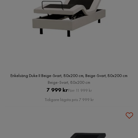
Enkelsäng Duke II Beige-Svart, 80x200 cm, Beige-Svart, 80x200 cm
Beige-Svart, 80x200 cm
Pris
Original
7 999 kr
Förr 11 999 kr
Pris
Tidigare lägsta pris 7 999 kr