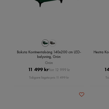
Boksta Kontinentalsäng 140x200 cm LED-
Hestra Ko
belysning, Grön
Grön
Pris
Original
11 499 kr
14
Förr 12 999 kr
Pris
Tidigare lägsta pris 11 499 kr
Ti