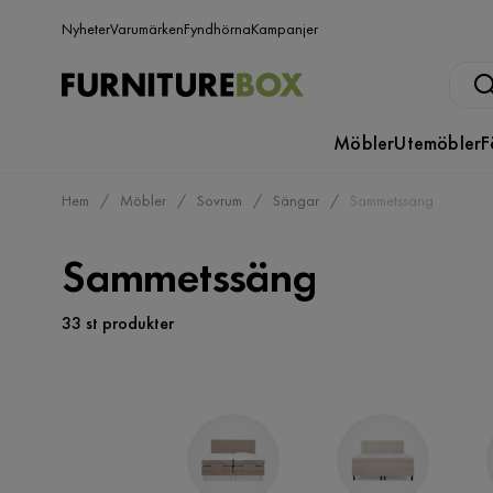
Nyheter
Varumärken
Fyndhörna
Kampanjer
Möbler
Utemöbler
F
Hem
Möbler
Sovrum
Sängar
Sammetssäng
Sammetssäng
33 st produkter