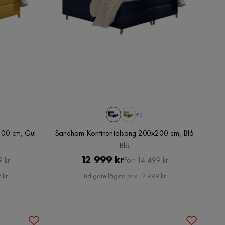
+3
200 cm, Gul
Sandham Kontinentalsäng 200x200 cm, Blå
Blå
Pris
Original
12 999 kr
9 kr
Förr 14 499 kr
Pris
 kr
Tidigare lägsta pris 12 999 kr