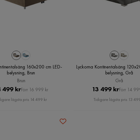
ntinentalsäng 160x200 cm LED-
Lyckorna Kontinentalsäng 120x
belysning, Brun
belysning, Grå
Brun
Grå
Pris
Original
Pris
Original
 499 kr
13 499 kr
Förr 16 999 kr
Förr 14 99
Pris
Pris
digare lägsta pris 14 499 kr
Tidigare lägsta pris 13 499