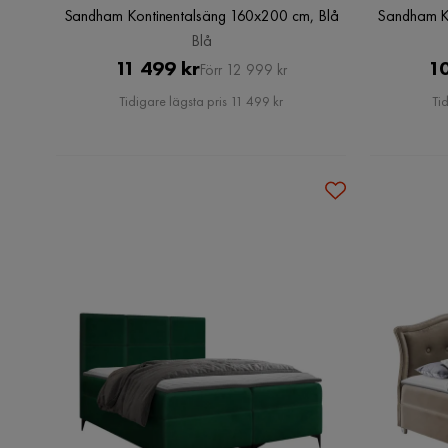
Sandham Kontinentalsäng 160x200 cm, Blå
Sandham Ko
Blå
Pris
Original
11 499 kr
10
Förr 12 999 kr
Pris
Tidigare lägsta pris 11 499 kr
Ti