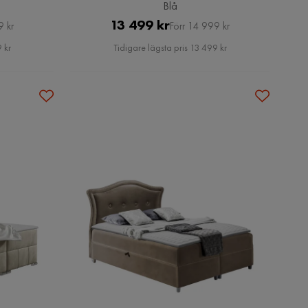
Blå
Pris
Original
13 499 kr
9 kr
Förr 14 999 kr
Pris
 kr
Tidigare lägsta pris 13 499 kr