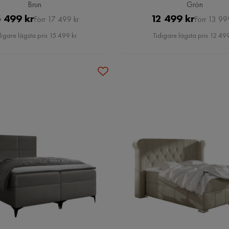
Brun
Grön
Pris
Original
Pris
Original
 499 kr
12 499 kr
Förr 17 499 kr
Förr 13 99
Pris
Pris
digare lägsta pris 15 499 kr
Tidigare lägsta pris 12 499