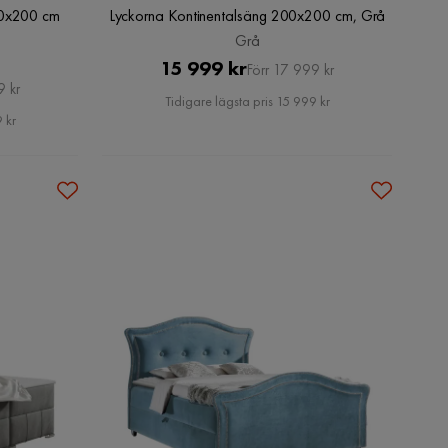
00x200 cm
Lyckorna Kontinentalsäng 200x200 cm, Grå
Grå
Pris
Original
15 999 kr
Förr 17 999 kr
9 kr
Pris
Tidigare lägsta pris 15 999 kr
 kr