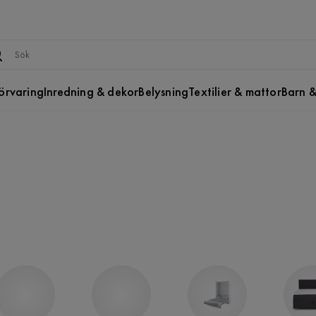
örvaring
Inredning & dekor
Belysning
Textilier & mattor
Barn &