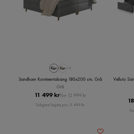
+3
Sandham Kontinentalsäng 180x200 cm, Grå
Velluto Sä
Grå
Pris
Original
11 499 kr
Förr 12 999 kr
18
Pris
Tidigare lägsta pris 11 499 kr
Ti