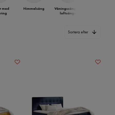
r med
Himmelsäng
Våningssängar &
Dubbelsänga
ring
loftsängar
Sortera efter
Sortera efter