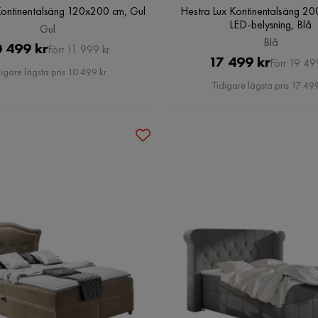
ntinentalsäng 120x200 cm, Gul
Hestra Lux Kontinentalsäng 2
LED-belysning, Blå
Gul
Blå
Pris
Original
 499 kr
Förr 11 999 kr
Pris
Original
17 499 kr
Förr 19 49
Pris
digare lägsta pris 10 499 kr
Pris
Tidigare lägsta pris 17 499