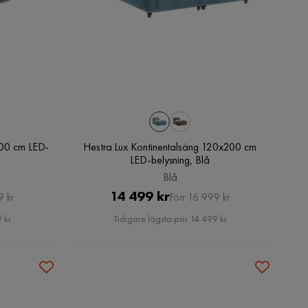
200 cm LED-
Hestra Lux Kontinentalsäng 120x200 cm
LED-belysning, Blå
Blå
Pris
Original
14 499 kr
9 kr
Förr 16 999 kr
Pris
 kr
Tidigare lägsta pris 14 499 kr