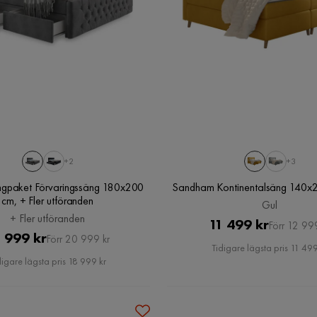
+2
+3
ngpaket Förvaringssäng 180x200
Sandham Kontinentalsäng 140x
cm, + Fler utföranden
Gul
+ Fler utföranden
Pris
Original
11 499 kr
Förr 12 99
Pris
Original
 999 kr
Förr 20 999 kr
Pris
Tidigare lägsta pris 11 499
Pris
digare lägsta pris 18 999 kr