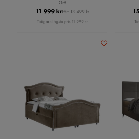
Grå
Pris
Original
11 999 kr
15
Förr 13 499 kr
Pris
Tidigare lägsta pris 11 999 kr
Ti