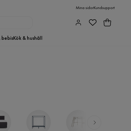
Mina sidor
Kundsupport
 bebis
Kök & hushåll