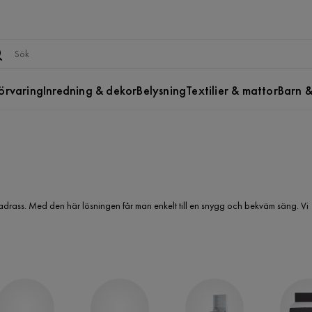
örvaring
Inredning & dekor
Belysning
Textilier & mattor
Barn &
rass. Med den här lösningen får man enkelt till en snygg och bekväm säng. Vi