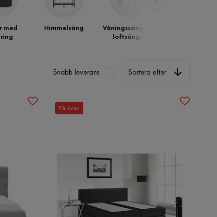
r med
Himmelsäng
Våningssängar &
Dubbelsänga
ring
loftsängar
Sortera efter
Snabb leverans
Sortera efter
Få kvar