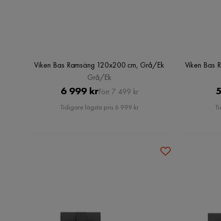
Viken Bas Ramsäng 120x200 cm, Grå/Ek
Viken Bas 
Grå/Ek
Pris
Original
6 999 kr
5
Förr 7 499 kr
Pris
Tidigare lägsta pris 6 999 kr
Ti