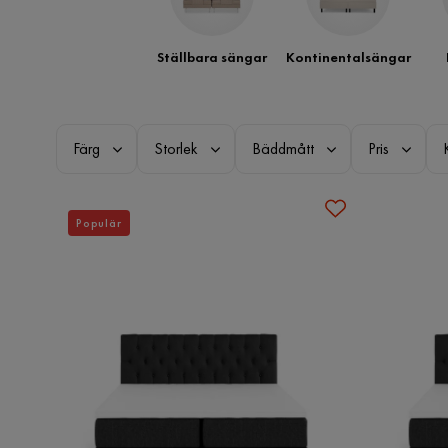
Ställbara sängar
Kontinentalsängar
Färg
Storlek
Bäddmått
Pris
Populär