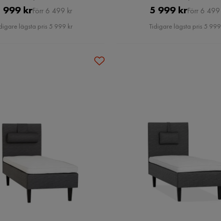
Pris
Original
Pris
Original
 999 kr
5 999 kr
Förr 6 499 kr
Förr 6 499 
Pris
Pris
digare lägsta pris 5 999 kr
Tidigare lägsta pris 5 999