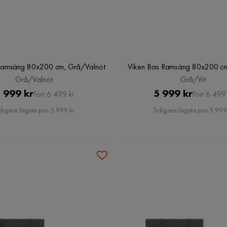
Ramsäng 80x200 cm, Grå/Valnöt
Viken Bas Ramsäng 80x200 cm
Grå/Valnöt
Grå/Vit
Pris
Original
Pris
Original
 999 kr
5 999 kr
Förr 6 499 kr
Förr 6 499 
Pris
Pris
digare lägsta pris 5 999 kr
Tidigare lägsta pris 5 999