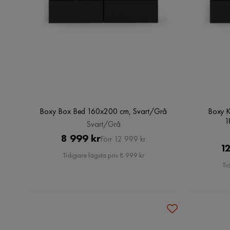
Boxy Box Bed 160x200 cm, Svart/Grå
Boxy K
1
Svart/Grå
Pris
Original
8 999 kr
Förr 12 999 kr
12
Pris
Tidigare lägsta pris 8 999 kr
Ti