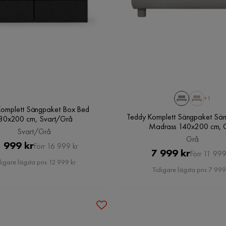
+1
omplett Sängpaket Box Bed
Teddy Komplett Sängpaket Sä
80x200 cm, Svart/Grå
Madrass 140x200 cm, 
Svart/Grå
Grå
Pris
Original
 999 kr
Förr 16 999 kr
Pris
Original
7 999 kr
Förr 11 999
Pris
digare lägsta pris 12 999 kr
Pris
Tidigare lägsta pris 7 999