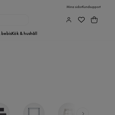
Mina sidor
Kundsupport
 bebis
Kök & hushåll