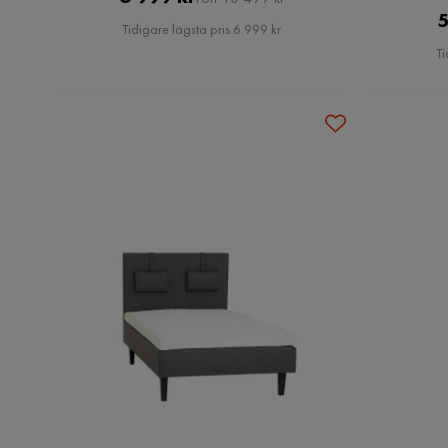
5
Pris
Tidigare lägsta pris 6 999 kr
Ti