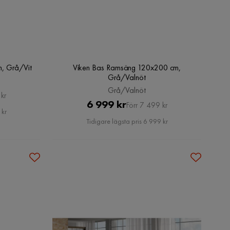
, Grå/Vit
Viken Bas Ramsäng 120x200 cm,
Grå/Valnöt
Grå/Valnöt
kr
Pris
Original
6 999 kr
Förr 7 499 kr
 kr
Pris
Tidigare lägsta pris 6 999 kr