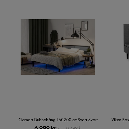
Clamart Dubbelsäng 160200 cmSvart Svart
Viken Ba
Pris
Original
6 999 kr
Förr 10 499 kr