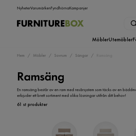
Nyheter
Varumärken
Fyndhörna
Kampanjer
Möbler
Utemöbler
F
Hem
Möbler
Sovrum
Sängar
Ramsäng
Ramsäng
En ramsäng består av en ram med resårsystem som täcks av en bäddmad
erbjuder ett brett sortiment med olika lösningar utifrån ditt behov!
61 st produkter