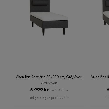
Viken Bas Ramsäng 80x200 cm, Grå/Svart
Viken Bas 
Grå/Svart
Pris
Original
5 999 kr
6
Förr 6 499 kr
Pris
Tidigare lägsta pris 5 999 kr
Ti