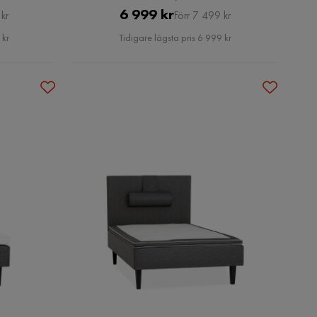
Pris
Original
6 999 kr
kr
Förr 7 499 kr
Pris
 kr
Tidigare lägsta pris 6 999 kr