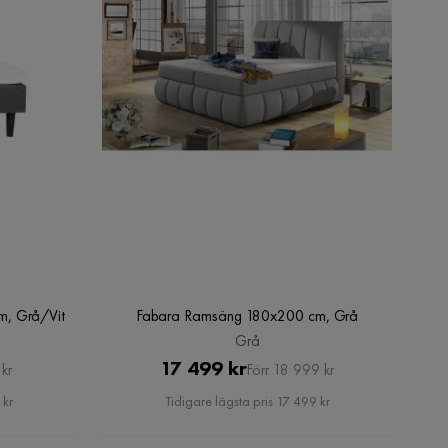
m, Grå/Vit
Fabara Ramsäng 180x200 cm, Grå
Grå
Pris
Original
17 499 kr
kr
Förr 18 999 kr
Pris
 kr
Tidigare lägsta pris 17 499 kr