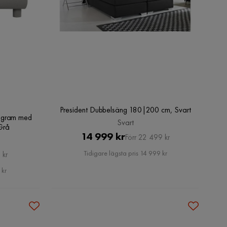
President Dubbelsäng 180|200 cm, Svart
ngram med
Svart
Grå
Pris
Original
14 999 kr
Förr 22 499 kr
Pris
Tidigare lägsta pris 14 999 kr
 kr
 kr