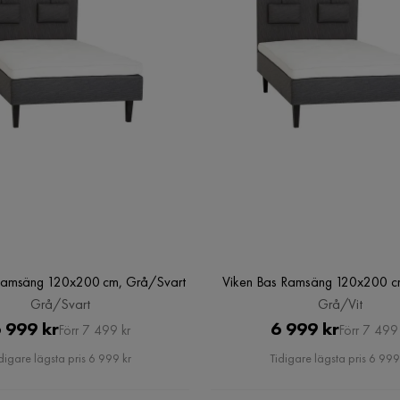
Ramsäng 120x200 cm, Grå/Svart
Viken Bas Ramsäng 120x200 c
Grå/Svart
Grå/Vit
Pris
Original
Pris
Original
 999 kr
6 999 kr
Förr 7 499 kr
Förr 7 499 
Pris
Pris
digare lägsta pris 6 999 kr
Tidigare lägsta pris 6 999