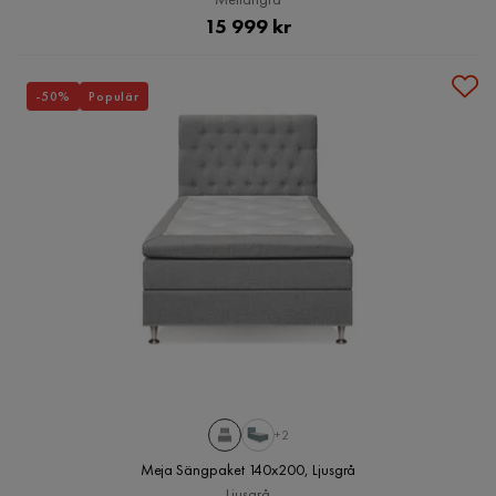
Pris
15 999 kr
-50%
Populär
+2
Meja Sängpaket 140x200, Ljusgrå
Ljusgrå