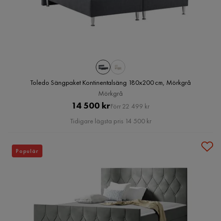
Toledo Sängpaket Kontinentalsäng 180x200 cm, Mörkgrå
Mörkgrå
Pris
Original
14 500 kr
Förr 22 499 kr
Pris
Tidigare lägsta pris 14 500 kr
Populär