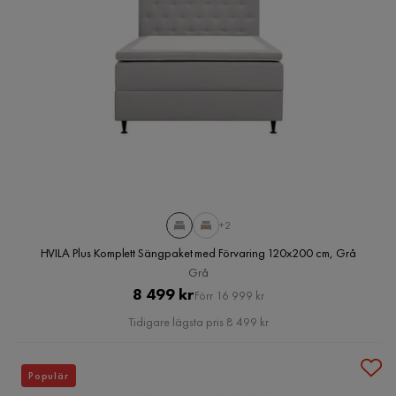
+2
HVILA Plus Komplett Sängpaket med Förvaring 120x200 cm, Grå
Grå
Pris
Original
8 499 kr
Förr 16 999 kr
Pris
Tidigare lägsta pris 8 499 kr
Populär