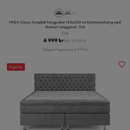
+2
HVILA Classic Komplett Sängpaket 160x200 cm Kontinentalsäng med
diamant sänggavel, Grå
Grå
Pris
Original
6 999 kr
Förr 15 999 kr
Pris
Tidigare lägsta pris 6 999 kr
Populär