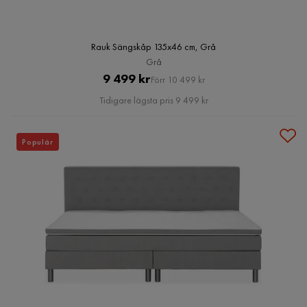
Rauk Sängskåp 135x46 cm, Grå
Grå
Pris
Original
9 499 kr
Förr 10 499 kr
Pris
Tidigare lägsta pris 9 499 kr
Populär