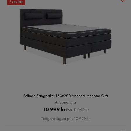
Populär
Belinda Sängpaket 160x200 Ancona, Ancona Grå
Ancona Grå
Pris
Original
10 999 kr
Förr 11 999 kr
Pris
Tidigare lägsta pris 10 999 kr