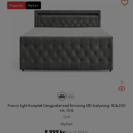
Populär
Nyhet
5
Franco light Komplett Sängpaket med förvaring LED-belysning 180x200
cm, Grå
Grå
Nyhet
Pris
Original
8 999 kr
Förr 17 999 kr