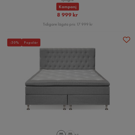
Kampanj
Rabatterat
8 999 kr
Pris
Tidigare lägsta pris 17 999 kr
-50%
Populär
+6