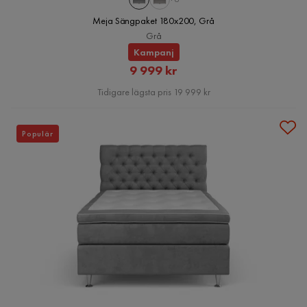
Meja Sängpaket 180x200, Grå
Grå
Kampanj
Rabatterat
9 999 kr
Pris
Tidigare lägsta pris 19 999 kr
Populär