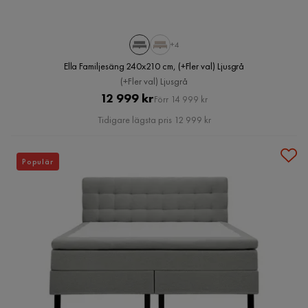
+4
Ella Familjesäng 240x210 cm, (+Fler val) Ljusgrå
(+Fler val) Ljusgrå
Pris
Original
12 999 kr
Förr 14 999 kr
Pris
Tidigare lägsta pris 12 999 kr
Populär