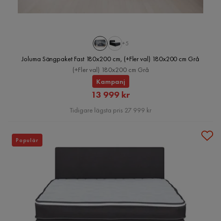
+5
Joluma Sängpaket Fast 180x200 cm, (+Fler val) 180x200 cm Grå
(+Fler val) 180x200 cm Grå
Kampanj
Rabatterat
13 999 kr
Pris
Tidigare lägsta pris 27 999 kr
Populär