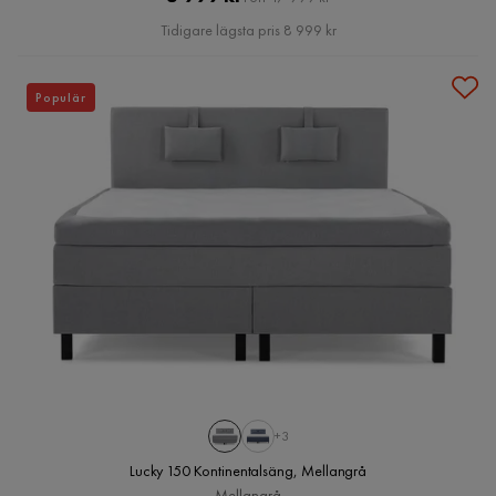
Pris
Tidigare lägsta pris 8 999 kr
Populär
+3
Lucky 150 Kontinentalsäng, Mellangrå
Mellangrå