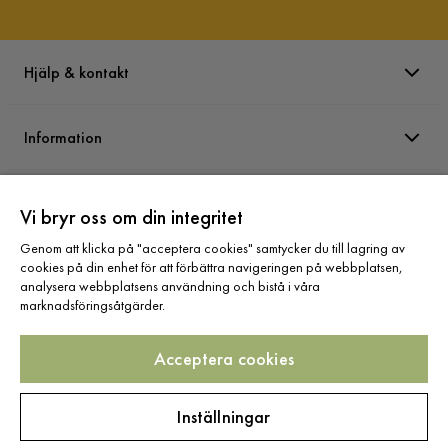
Hjälp & kontakt
Information
Varumärken
Vi bryr oss om din integritet
Genom att klicka på "acceptera cookies" samtycker du till lagring av
Sortiment
cookies på din enhet för att förbättra navigeringen på webbplatsen,
analysera webbplatsens användning och bistå i våra
marknadsföringsåtgärder.
Acceptera cookies
Följ oss
Inställningar