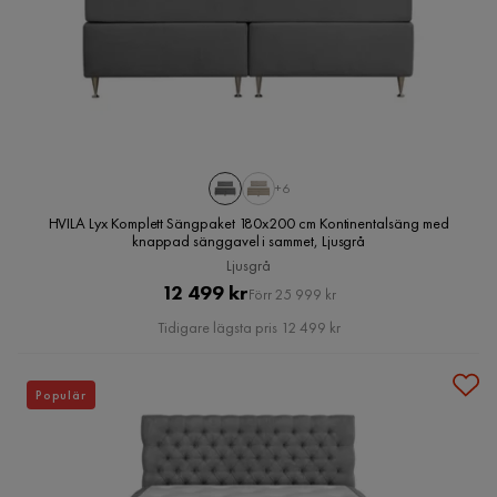
+6
HVILA Lyx Komplett Sängpaket 180x200 cm Kontinentalsäng med
knappad sänggavel i sammet, Ljusgrå
Ljusgrå
Pris
Original
12 499 kr
Förr 25 999 kr
Pris
Tidigare lägsta pris 12 499 kr
Populär