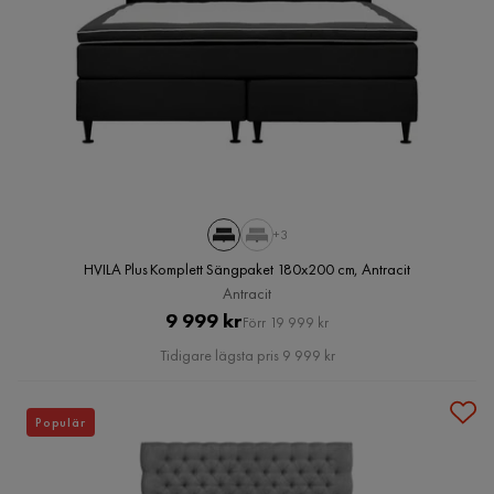
+3
HVILA Plus Komplett Sängpaket 180x200 cm, Antracit
Antracit
Pris
Original
9 999 kr
Förr 19 999 kr
Pris
Tidigare lägsta pris 9 999 kr
Populär