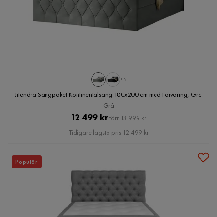
+6
Jitendra Sängpaket Kontinentalsäng 180x200 cm med Förvaring, Grå
Grå
Pris
Original
12 499 kr
Förr 13 999 kr
Pris
Tidigare lägsta pris 12 499 kr
Populär