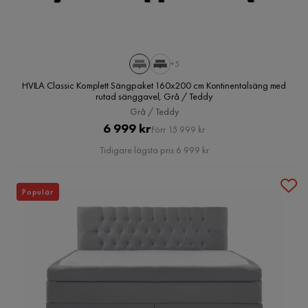
+5
HVILA Classic Komplett Sängpaket 160x200 cm Kontinentalsäng med
rutad sänggavel, Grå / Teddy
Grå / Teddy
Pris
Original
6 999 kr
Förr 15 999 kr
Pris
Tidigare lägsta pris 6 999 kr
Populär