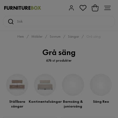
Hem
Möbler
Sovrum
Sängar
Grå säng
Grå säng
676 st produkter
Ställbara
Kontinentalsängar
Barnsäng &
Säng Rea
sängar
juniorsäng