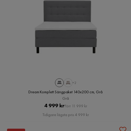
+2
Dream Komplett Sängpaket 140x200 cm, Grå
Grå
Pris
Original
4 999 kr
Förr 11 999 kr
Pris
Tidigare lägsta pris 4 999 kr