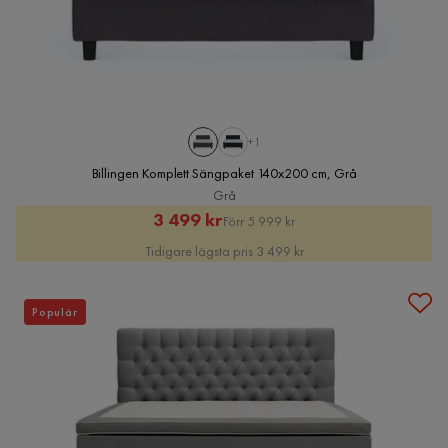
+1
Billingen Komplett Sängpaket 140x200 cm, Grå
Grå
Rabatterat
Original
3 499 kr
Förr 5 999 kr
Pris
Pris
Tidigare lägsta pris 3 499 kr
Populär