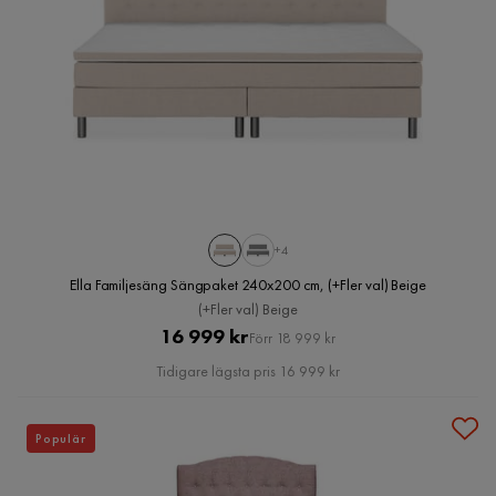
+4
Ella Familjesäng Sängpaket 240x200 cm, (+Fler val) Beige
(+Fler val) Beige
Pris
Original
16 999 kr
Förr 18 999 kr
Pris
Tidigare lägsta pris 16 999 kr
Populär