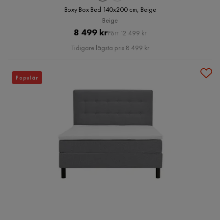
Boxy Box Bed 140x200 cm, Beige
Beige
Pris
Original
8 499 kr
Förr 12 499 kr
Pris
Tidigare lägsta pris 8 499 kr
Populär