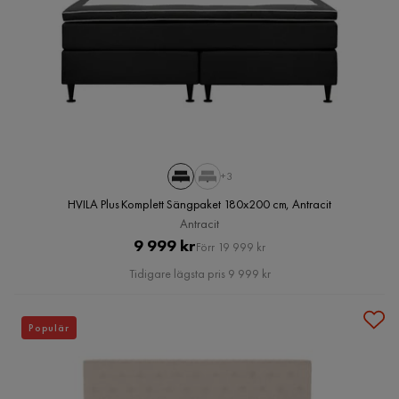
+3
HVILA Plus Komplett Sängpaket 180x200 cm, Antracit
Antracit
Pris
Original
9 999 kr
Förr 19 999 kr
Pris
Tidigare lägsta pris 9 999 kr
Populär