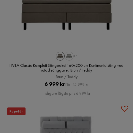
+5
HVILA Classic Komplett Sängpaket 160x200 cm Kontinentalsäng med
rutad sänggavel, Brun / Teddy
Brun / Teddy
Pris
Original
6 999 kr
Förr 15 999 kr
Pris
Tidigare lägsta pris 6 999 kr
Populär