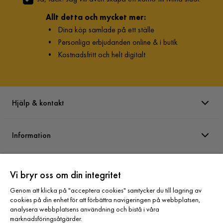
Allt detta och mycket mer:
•
Dina köp samlade på ett ställe
•
Personliga erbjudanden online & i butik
•
Kostnadsfritt och helt digitalt
Hjälp & kontakt
Information
Varumärken
Vi bryr oss om din integritet
Genom att klicka på "acceptera cookies" samtycker du till lagring av
Sortiment
cookies på din enhet för att förbättra navigeringen på webbplatsen,
analysera webbplatsens användning och bistå i våra
marknadsföringsåtgärder.