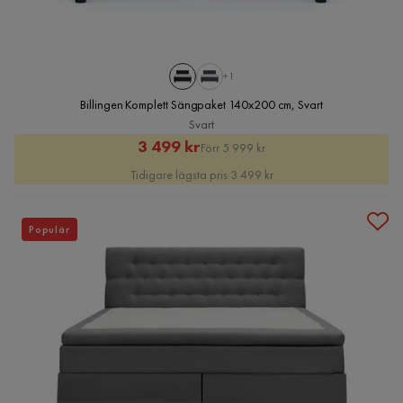
+1
Billingen Komplett Sängpaket 140x200 cm, Svart
Svart
Rabatterat
Original
3 499 kr
Förr 5 999 kr
Pris
Pris
Tidigare lägsta pris 3 499 kr
Populär