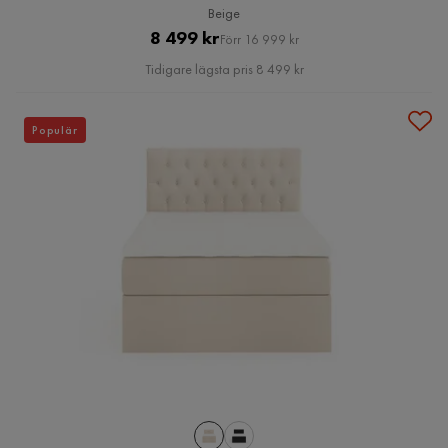
Beige
Pris
Original
8 499 kr
Förr 16 999 kr
Pris
Tidigare lägsta pris 8 499 kr
Populär