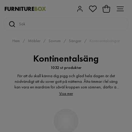
Hem
Möbler
Sovrum
Sängar
Kontinentalsängar
Kontinentalsäng
1032 st produkter
För att du skall känna dig pigg och glad hela dagen är det
nödvändigt att du sover gott på nätterna. Åtta timmar i fel säng
kan vara en mardröm för såväl kroppen som sömnen, därför är
det viktigt att du väljer en kontinentalsäng som du verkligen trivs
Visa mer
med.