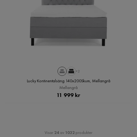
+2
Lucky Kontinentalsäng 140x200Skum, Mellangrå
Mellangrå
Pris
11 999 kr
Visar
24
av
1032
produkter