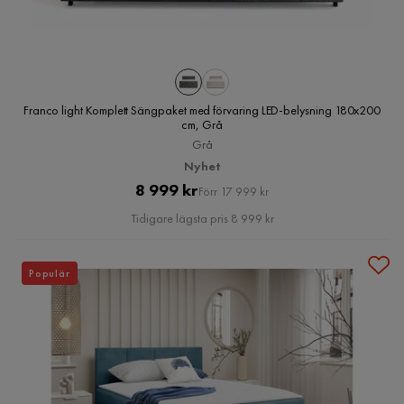
Franco light Komplett Sängpaket med förvaring LED-belysning 180x200
cm, Grå
Grå
Nyhet
Pris
Original
8 999 kr
Förr 17 999 kr
Pris
Tidigare lägsta pris 8 999 kr
Populär