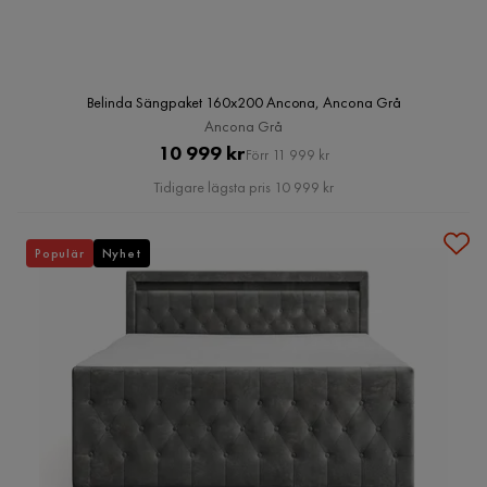
Belinda Sängpaket 160x200 Ancona, Ancona Grå
Ancona Grå
Pris
Original
10 999 kr
Förr 11 999 kr
Pris
Tidigare lägsta pris 10 999 kr
Populär
Nyhet