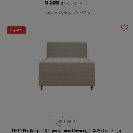
Pris
Original
9 999 kr
Förr 11 499 kr
Pris
Tidigare lägsta pris 9 999 kr
Populär
+2
HVILA Plus Komplett Sängpaket med Förvaring 120x200 cm, Beige