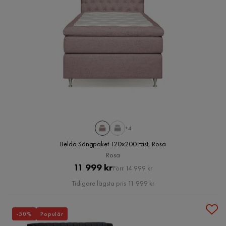
+4
Belda Sängpaket 120x200 Fast, Rosa
Rosa
Pris
Original
11 999 kr
Förr 14 999 kr
Pris
Tidigare lägsta pris 11 999 kr
-50%
Populär