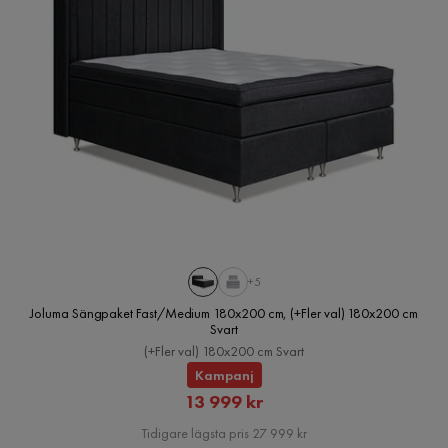
+5
Joluma Sängpaket Fast/Medium 180x200 cm, (+Fler val) 180x200 cm
Svart
(+Fler val) 180x200 cm Svart
Kampanj
Rabatterat
13 999 kr
Pris
Tidigare lägsta pris 27 999 kr