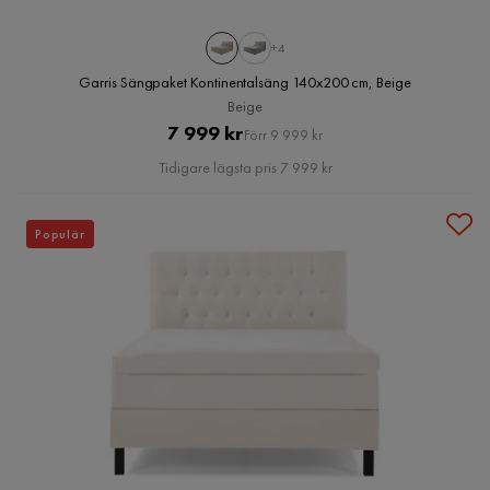
+4
Garris Sängpaket Kontinentalsäng 140x200 cm, Beige
Beige
Pris
Original
7 999 kr
Förr 9 999 kr
Pris
Tidigare lägsta pris 7 999 kr
Populär