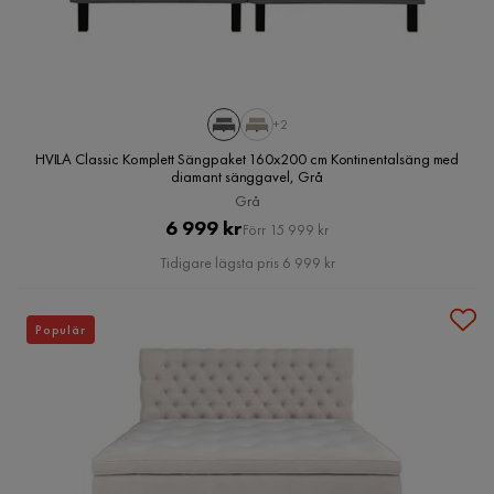
+2
HVILA Classic Komplett Sängpaket 160x200 cm Kontinentalsäng med
diamant sänggavel, Grå
Grå
Pris
Original
6 999 kr
Förr 15 999 kr
Pris
Tidigare lägsta pris 6 999 kr
Populär