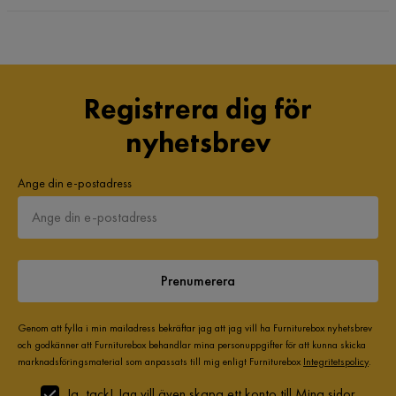
Registrera dig för
nyhetsbrev
Ange din e-postadress
Prenumerera
Genom att fylla i min mailadress bekräftar jag att jag vill ha Furniturebox nyhetsbrev
och godkänner att Furniturebox behandlar mina personuppgifter för att kunna skicka
marknadsföringsmaterial som anpassats till mig enligt Furniturebox
Integritetspolicy
.
Ja, tack! Jag vill även skapa ett konto till Mina sidor.