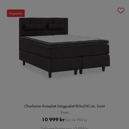
Populär
Charleston Komplett Sängpaket180x200 cm, Svart
Svart
Pris
Original
10 999 kr
Förr 14 999 kr
Pris
Tidigare lägsta pris 10 999 kr