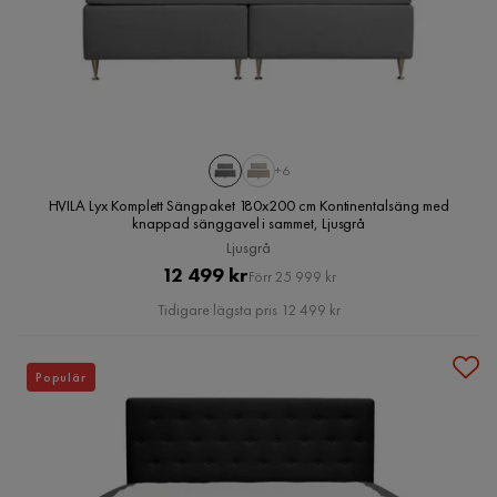
+6
HVILA Lyx Komplett Sängpaket 180x200 cm Kontinentalsäng med
knappad sänggavel i sammet, Ljusgrå
Ljusgrå
Pris
Original
12 499 kr
Förr 25 999 kr
Pris
Tidigare lägsta pris 12 499 kr
Populär