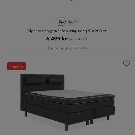
+3
Alghero Sängpaket Förvaringssäng 90x200 cm
Pris
Original
6 499 kr
Förr 7 499 kr
Pris
Tidigare lägsta pris 6 499 kr
Populär