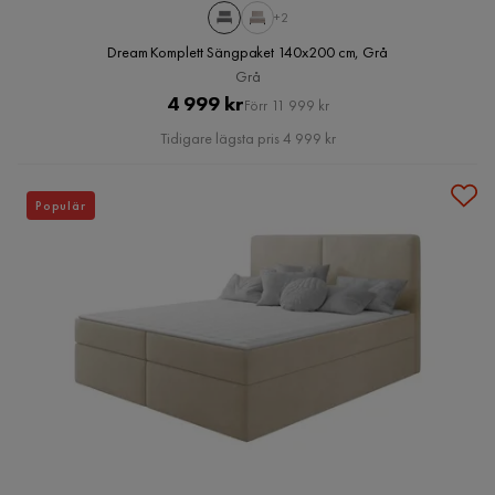
+2
Dream Komplett Sängpaket 140x200 cm, Grå
Grå
Pris
Original
4 999 kr
Förr 11 999 kr
Pris
Tidigare lägsta pris 4 999 kr
Populär