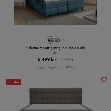
+5
Celestine Förvaringssäng 140x200 cm, Blå
Blå
Pris
Original
8 499 kr
Förr 9 499 kr
Pris
Tidigare lägsta pris 8 499 kr
Populär