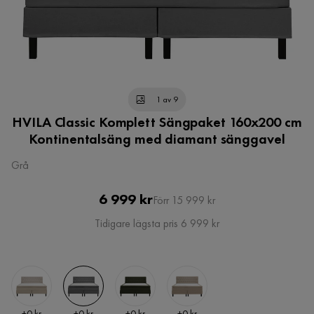
1 av 9
HVILA Classic Komplett Sängpaket 160x200 cm
Kontinentalsäng med diamant sänggavel
Grå
Pris
Original
6 999 kr
Förr 15 999 kr
Pris
Tidigare lägsta pris 6 999 kr
Pris
Pris
Pris
Pris
+
0 kr
+
0 kr
+
0 kr
+
0 kr