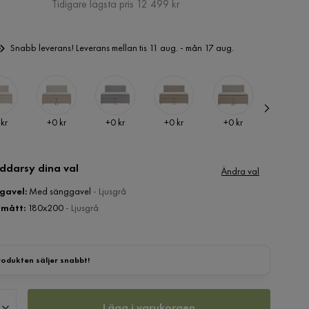
Pris
Tidigare lägsta pris 12 499 kr
Snabb leverans! Leverans mellan tis 11 aug. - mån 17 aug.
Pris
Pris
Pris
Pris
Pris
 kr
+
0 kr
+
0 kr
+
0 kr
+
0 kr
+
0 kr
ddarsy dina val
Ändra val
gavel
:
Med sänggavel
- Ljusgrå
mått
:
180x200
- Ljusgrå
rodukten säljer snabbt!
Lägg i varukorgen