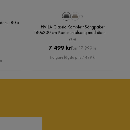
+2
den, 180 x
HVILA Classic Komplett Sängpaket
180x200 cm Kontinentalsäng med diamant
sänggavel, Grå
Grå
Pris
Original
7 499 kr
Förr 17 999 kr
Pris
Tidigare lägsta pris 7 499 kr
kr