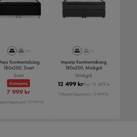
+6
+1
eja Kontinentalsäng
Imperia Kontinentalsäng
180x200, Svart
180x200, Mörkgrå
Svart
Mörkgrå
Pris
Original
12 499 kr
Kampanj
Förr 13 499 kr
Rabatterat
7 999 kr
Pris
Tidigare lägsta pris 12 499 kr
Pris
gare lägsta pris 15 999 kr