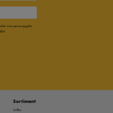
andlar mina personuppgifter
olicy
.
Sortiment
Soffor