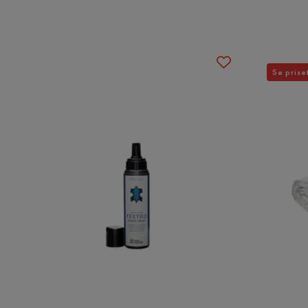
Färg ben
Silver
Bra produkt. Väldigt nöjd.
Snabb leverans.
HVILA Lyx Kontinentalsäng 1
Se prise
Storlek
Martina E
•
5 månader sedan
ME
Bäddbredd
180 cm
Höjd resårbotten
30 cm
Allting var toppenbra, nöjd🤗
Höjd på madrass
19 cm
Tobias W
•
5 månader sedan
Höjd på bäddmadrass
8 cm
TW
Bäddhöjd
69 cm
Superbra
Längd
200 cm