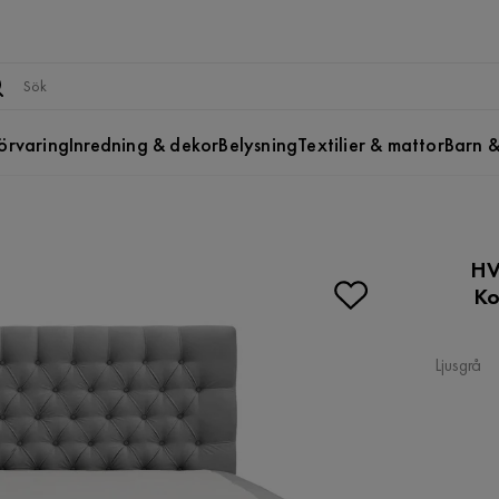
örvaring
Inredning & dekor
Belysning
Textilier & mattor
Barn &
HV
Ko
Ljusgrå