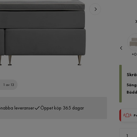
Pris
Pris
+
0 kr
+
0
Skrä
Säng
1 av 13
Bädd
nabba leveranser
Öppet köp 365 dagar
P