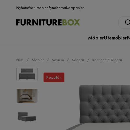
Nyheter
Varumärken
Fyndhörna
Kampanjer
Möbler
Utemöbler
F
Hem
Möbler
Sovrum
Sängar
Kontinentalsängar
Populär