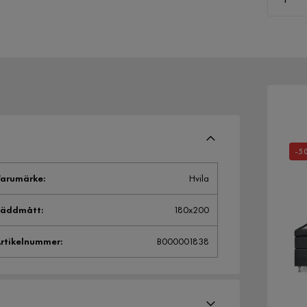
-5
arumärke
:
Hvila
Bäddmått
:
180x200
rtikelnummer
:
B000001838