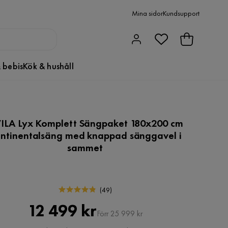
Mina sidor
Kundsupport
 bebis
Kök & hushåll
ILA Lyx Komplett Sängpaket 180x200 cm
ntinentalsäng med knappad sänggavel i
sammet
(
49
)
Pris
Original
12 499 kr
Förr 25 999 kr