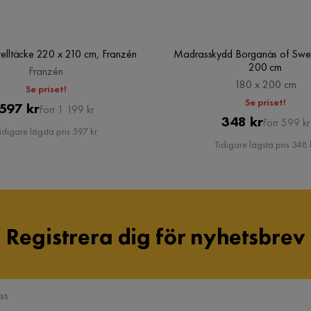
elltäcke 220 x 210 cm, Franzén
Madrasskydd Borganäs of Swe
200 cm
Franzén
2
180 x 200 cm
Se priset!
Madrass
15 cm pocketfjädrar 7 zoner; 
Se priset!
Pris
Original
597 kr
Förr 1 199 kr
kärnuppbyggnad
skum 25 kg/m³
Pris
Original
348 kr
Förr 599 kr
Pris
idigare lägsta pris 597 kr
Pris
Tidigare lägsta pris 348 
Martindale
50000
öjd!
2
Material
Tyg
Tillverkarens namn klädsel
Kronos 15
Registrera dig för nyhetsbrev
Sängbotten/box
Resårbotten cm
2
Klädselutseende
Plysch