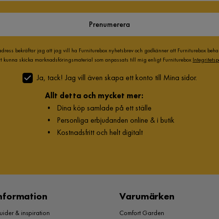
Bäddmadrassens
Skum 23 kg/m³
kärnuppbyggnad
Prenumerera
gga ut extra pengar på att laga den,
adress bekräftar jag att jag vill ha Furniturebox nyhetsbrev och godkänner att Furniturebox beh
2
att kunna skicka marknadsföringsmaterial som anpassats till mig enligt Furniturebox
Integritetsp
Avtagbar klädsel
Ja
Ja, tack! Jag vill även skapa ett konto till Mina sidor.
Allt detta och mycket mer:
Verified by Trustvoice
•
Dina köp samlade på ett ställe
Färgnamn
Ljusgrå
•
Personliga erbjudanden online & i butik
•
Kostnadsfritt och helt digitalt
Fasthetsgrad
Medium
Reglerbar
Nej
Vikt
105 kg
nformation
Varumärken
Madrass
Resårmadrass och bäddmadrass ingår
ider & inspiration
Comfort Garden