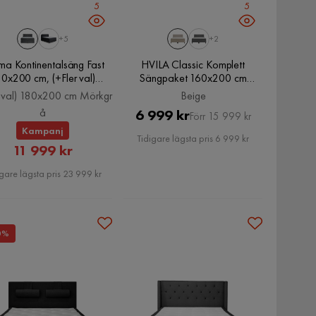
5
5
+5
+2
ma Kontinentalsäng Fast
HVILA Classic Komplett
0x200 cm, (+Fler val)
Sängpaket 160x200 cm
80x200 cm Mörkgrå
Kontinentalsäng med diamant
r val) 180x200 cm Mörkgr
Beige
sänggavel, Beige
å
Pris
Original
6 999 kr
Förr 15 999 kr
Kampanj
Pris
Tidigare lägsta pris 6 999 kr
Rabatterat
11 999 kr
Pris
gare lägsta pris 23 999 kr
0%