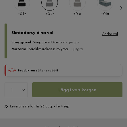
Pris
Pris
Pris
Pris
+
0 kr
+
0 kr
+
0 kr
+
0 kr
Skräddarsy dina val
Ändra val
Sänggavel
:
Sänggavel Diamant
- Ljusgrå
Material bäddmadrass
:
Polyeter
- Ljusgrå
Produkten säljer snabbt!
Lägg i varukorgen
Leverans mellan tis 25 aug. - fre 4 sep.
Öppet köp 365 dagar