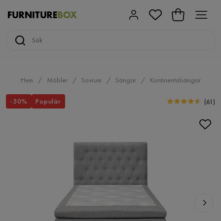
Hem
Möbler
Sovrum
Sängar
Kontinentalsängar
-50%
Populär
(
61
)