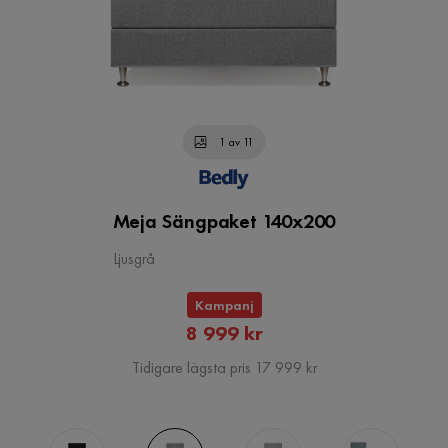
1 av 11
Meja Sängpaket 140x200
Ljusgrå
Kampanj
Rabatterat
8 999 kr
Pris
Tidigare lägsta pris 17 999 kr