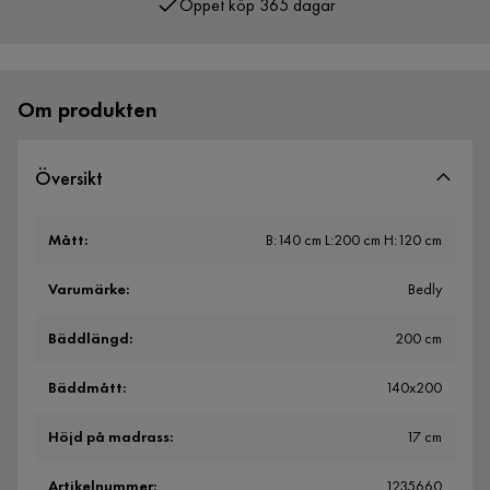
Över 400 000 nöjda kunder
Om produkten
Översikt
Mått
:
B:140 cm L:200 cm H:120 cm
Varumärke
:
Bedly
Bäddlängd
:
200 cm
Bäddmått
:
140x200
Höjd på madrass
:
17 cm
Artikelnummer
:
1235660