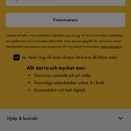
Sammansättning
100% polyester
Ben
Metall
Prenumerera
Klädselutseende
Tyg
Genom att fylla i min mailadress bekräftar jag att jag vill ha Furniturebox nyhetsbrev
och godkänner att Furniturebox behandlar mina personuppgifter för att kunna skicka
Materialtyp
Textil
marknadsföringsmaterial som anpassats till mig enligt Furniturebox
Integritetspolicy
.
Ja, tack! Jag vill även skapa ett konto till Mina sidor.
Material
Pocket (270 fjädrar/m², trådtjocklek 1,8 mm). 
resårmadrass
Delad
Allt detta och mycket mer:
•
Dina köp samlade på ett ställe
Material bäddmadrass
Ja, Polyeter
•
Personliga erbjudanden online & i butik
•
Kostnadsfritt och helt digitalt
Övrigt
Form
Rektangulär
Färgnamn
Ljusgrå
Hjälp & kontakt
Fjädring resårbotten
Pocket