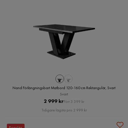
Nand Förlängningsbart Matbord 120-160 cm Rektangulär, Svart
Svart
Pris
Original
2 999 kr
Förr 3 399 kr
Pris
Tidigare lägsta pris 2 999 kr
Populär