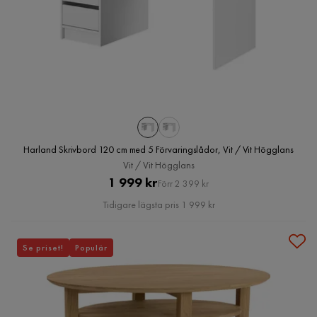
Harland Skrivbord 120 cm med 5 Förvaringslådor, Vit / Vit Högglans
Vit / Vit Högglans
Pris
Original
1 999 kr
Förr 2 399 kr
Pris
Tidigare lägsta pris 1 999 kr
Se priset!
Populär