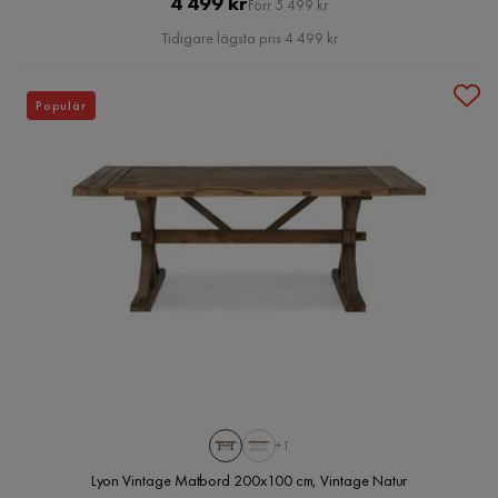
Pris
Original
4 499 kr
Förr 5 499 kr
Pris
Tidigare lägsta pris 4 499 kr
Populär
+1
Lyon Vintage Matbord 200x100 cm, Vintage Natur