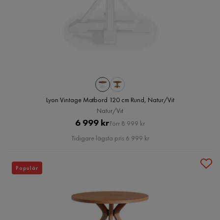
Lyon Vintage Matbord 120 cm Rund, Natur/Vit
Natur/Vit
Pris
Original
6 999 kr
Förr 8 999 kr
Pris
Tidigare lägsta pris 6 999 kr
Populär