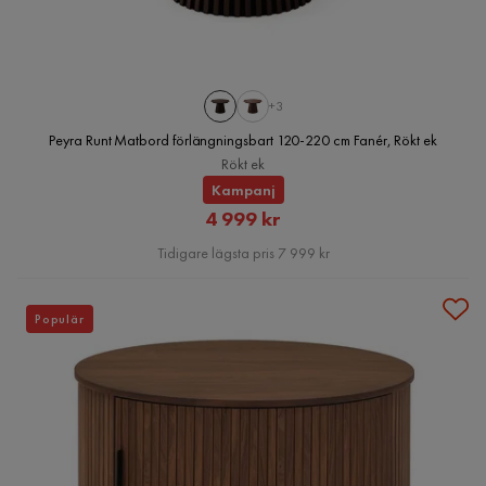
+3
Peyra Runt Matbord förlängningsbart 120-220 cm Fanér, Rökt ek
Rökt ek
Kampanj
Rabatterat
4 999 kr
Pris
Tidigare lägsta pris 7 999 kr
Populär