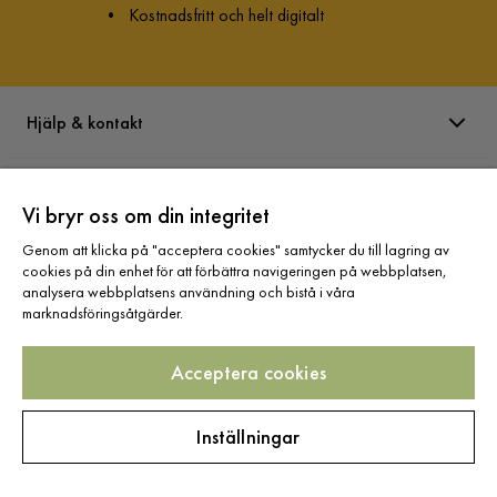
•
Kostnadsfritt och helt digitalt
Hjälp & kontakt
Information
Vi bryr oss om din integritet
Genom att klicka på "acceptera cookies" samtycker du till lagring av
Varumärken
cookies på din enhet för att förbättra navigeringen på webbplatsen,
analysera webbplatsens användning och bistå i våra
marknadsföringsåtgärder.
Sortiment
Acceptera cookies
Inställningar
Följ oss