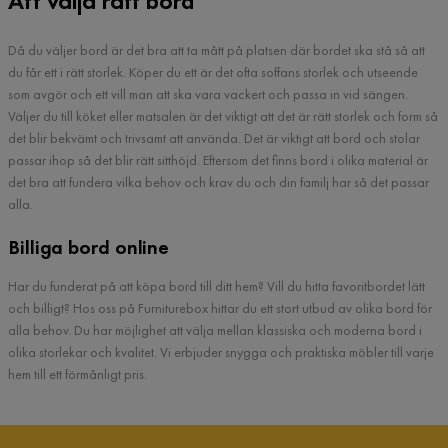
Att välja rätt bord
Då du väljer bord är det bra att ta mått på platsen där bordet ska stå så att
du får ett i rätt storlek. Köper du ett är det ofta soffans storlek och utseende
som avgör och ett vill man att ska vara vackert och passa in vid sängen.
Väljer du till köket eller matsalen är det viktigt att det är rätt storlek och form så
det blir bekvämt och trivsamt att använda. Det är viktigt att bord och stolar
passar ihop så det blir rätt sitthöjd. Eftersom det finns bord i olika material är
det bra att fundera vilka behov och krav du och din familj har så det passar
alla.
Billiga bord online
Har du funderat på att köpa bord till ditt hem? Vill du hitta favoritbordet lätt
och billigt? Hos oss på Furniturebox hittar du ett stort utbud av olika bord för
alla behov. Du har möjlighet att välja mellan klassiska och moderna bord i
olika storlekar och kvalitet. Vi erbjuder snygga och praktiska möbler till varje
hem till ett förmånligt pris.