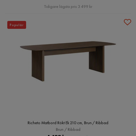
Pris
Tidigare lägsta pris 3 499 kr
Populär
Richeto Matbord Rökt Ek 210 cm, Brun / Ribbad
Brun / Ribbad