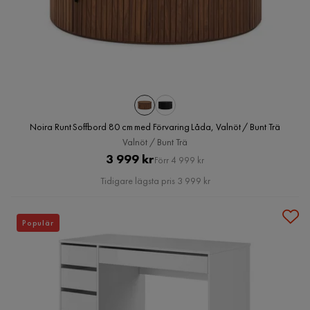
Noira Runt Soffbord 80 cm med Förvaring Låda, Valnöt / Bunt Trä
Valnöt / Bunt Trä
Pris
Original
3 999 kr
Förr 4 999 kr
Pris
Tidigare lägsta pris 3 999 kr
Populär