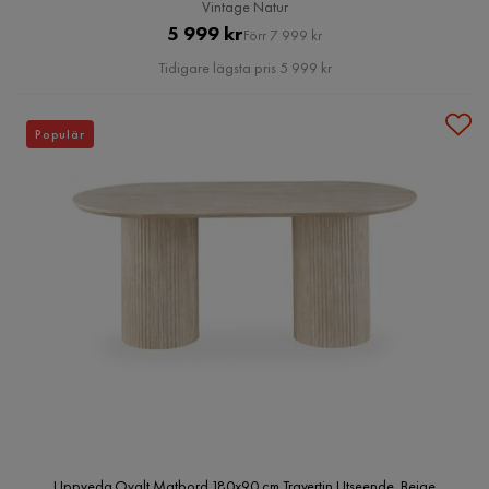
Vintage Natur
Pris
Original
5 999 kr
Förr 7 999 kr
Pris
Tidigare lägsta pris 5 999 kr
Populär
Uppveda Ovalt Matbord 180x90 cm Travertin Utseende, Beige