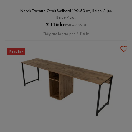
Narvik Travertin Ovalt Soffbord 190x60 cm, Beige / Ljus
Beige / Ljus
Pris
Original
2 116 kr
Förr 4 399 kr
Pris
Tidigare lägsta pris 2 116 kr
Populär