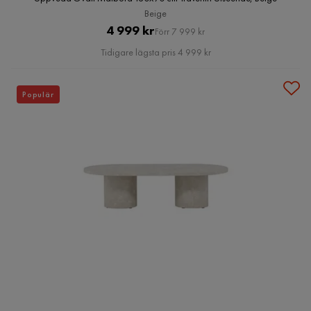
Beige
Pris
Original
4 999 kr
Förr 7 999 kr
Pris
Tidigare lägsta pris 4 999 kr
Populär