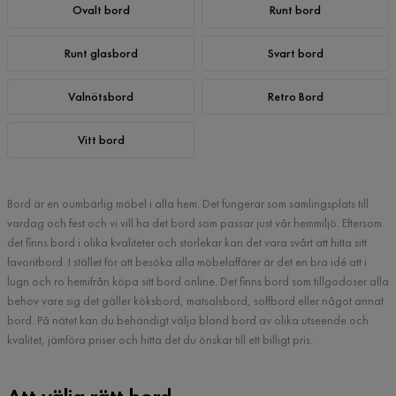
Ovalt bord
Runt bord
Runt glasbord
Svart bord
Valnötsbord
Retro Bord
Vitt bord
Bord är en oumbärlig möbel i alla hem. Det fungerar som samlingsplats till
vardag och fest och vi vill ha det bord som passar just vår hemmiljö. Eftersom
det finns bord i olika kvaliteter och storlekar kan det vara svårt att hitta sitt
favoritbord. I stället för att besöka alla möbelaffärer är det en bra idé att i
lugn och ro hemifrån köpa sitt bord online. Det finns bord som tillgodoser alla
behov vare sig det gäller köksbord, matsalsbord, soffbord eller något annat
bord. På nätet kan du behändigt välja bland bord av olika utseende och
kvalitet, jämföra priser och hitta det du önskar till ett billigt pris.