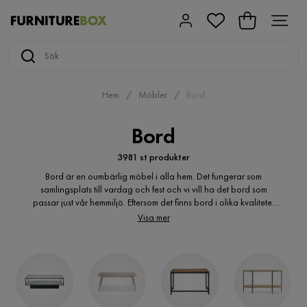
Hem
Möbler
Bord
Bord
3981 st produkter
Bord är en oumbärlig möbel i alla hem. Det fungerar som
samlingsplats till vardag och fest och vi vill ha det bord som
passar just vår hemmiljö. Eftersom det finns bord i olika kvaliteter
och storlekar kan det vara svårt att hitta sitt favoritbord. I stället för
Visa mer
att besöka alla möbelaffärer är det en bra idé att i lugn och ro
hemifrån köpa sitt bord online. Det finns bord som tillgodoser alla
behov vare sig det gäller köksbord, matsalsbord, soffbord eller
något annat bord. På nätet kan du behändigt välja bland bord
av olika utseende och kvalitet, jämföra priser och hitta det du
önskar till ett billigt pris.