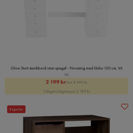
Glow Stort sminkbord utan spegel - Förvaring med lådor 120 cm, Vit
Vit
Rabatterat
Original
2 199 kr
Förr 4 999 kr
Pris
Pris
Tidigare lägsta pris 2 199 kr
Populär