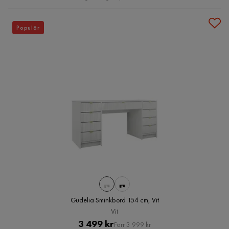
Populär
Gudelia Sminkbord 154 cm, Vit
Vit
Pris
Original
3 499 kr
Förr 3 999 kr