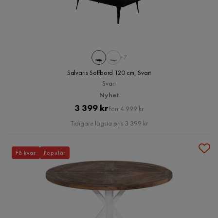
+7
Salvaris Soffbord 120 cm, Svart
Svart
Nyhet
Pris
Original
3 399 kr
Förr 4 999 kr
Pris
Tidigare lägsta pris 3 399 kr
Få kvar
Populär