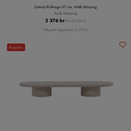
Zemuly Rullvagn 67 cm, Antik Mässing
Antik Mässing
Pris
Original
2 376 kr
Förr 4 399 kr
Pris
Tidigare lägsta pris 2 376 kr
Populär