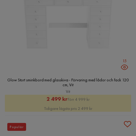
15
Glow Stort sminkbord med glasskiva - Förvaring med lådor och fack 120
cm, Vit
Vit
Rabatterat
Original
2 499 kr
Förr 4 999 kr
Pris
Pris
Tidigare lägsta pris 2 499 kr
Populär