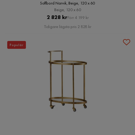
Soffbord Narvik, Beige, 120 x 60
Beige, 120 x 60
Pris
Original
2 828 kr
Förr 4 199 kr
Pris
Tidigare lägsta pris 2 828 kr
Populär