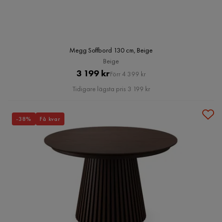
Megg Soffbord 130 cm, Beige
Beige
Pris
Original
3 199 kr
Förr 4 399 kr
Pris
Tidigare lägsta pris 3 199 kr
-38%
Få kvar