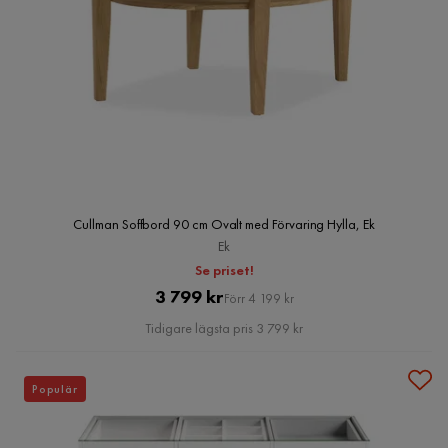
Cullman Soffbord 90 cm Ovalt med Förvaring Hylla, Ek
Ek
Se priset!
Pris
Original
3 799 kr
Förr 4 199 kr
Pris
Tidigare lägsta pris 3 799 kr
Populär