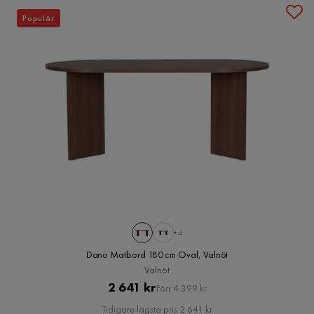
Populär
+4
Dano Matbord 180 cm Oval, Valnöt
Valnöt
Pris
Original
2 641 kr
Förr 4 399 kr
Pris
Tidigare lägsta pris 2 641 kr