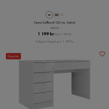
+3
Ceyra Soffbord 120 cm, Valnöt
Valnöt
Pris
Original
1 199 kr
Förr 2 199 kr
Pris
Tidigare lägsta pris 1 199 kr
Populär