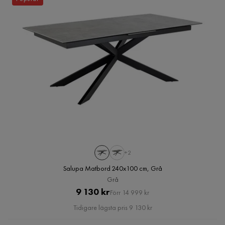
+2
Salupa Matbord 240x100 cm, Grå
Grå
Pris
Original
9 130 kr
Förr 14 999 kr
Pris
Tidigare lägsta pris 9 130 kr