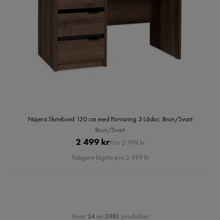
Najera Skrivbord 120 cm med Förvaring 3 Lådor, Brun/Svart
Brun/Svart
Pris
Original
2 499 kr
Förr 2 799 kr
Pris
Tidigare lägsta pris 2 499 kr
Visar
24
av
3981
produkter