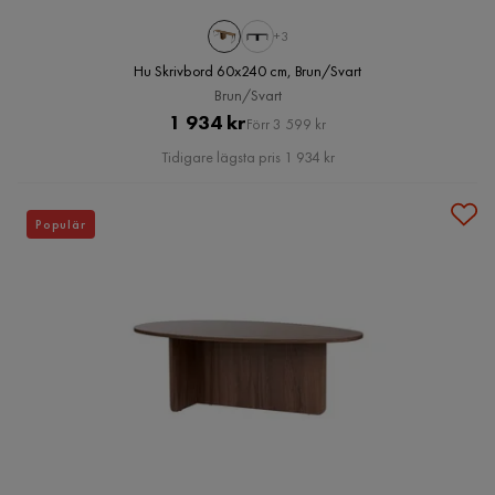
+3
Hu Skrivbord 60x240 cm, Brun/Svart
Brun/Svart
Pris
Original
1 934 kr
Förr 3 599 kr
Pris
Tidigare lägsta pris 1 934 kr
Populär