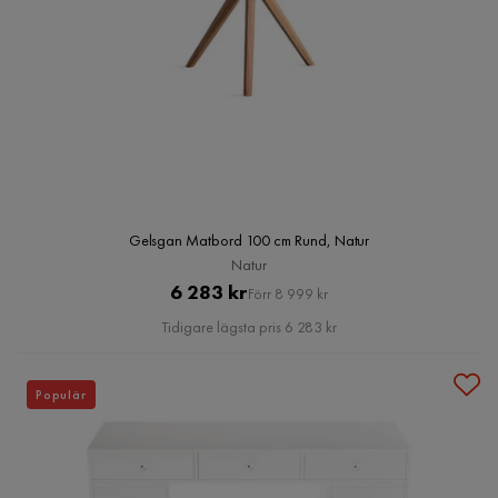
Gelsgan Matbord 100 cm Rund, Natur
Natur
Pris
Original
6 283 kr
Förr 8 999 kr
Pris
Tidigare lägsta pris 6 283 kr
Populär