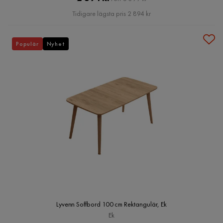
Pris
Tidigare lägsta pris 2 894 kr
Populär
Nyhet
Lyvenn Soffbord 100 cm Rektangulär, Ek
Ek