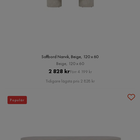
Soffbord Narvik, Beige, 120 x 60
Beige, 120 x 60
Pris
Original
2 828 kr
Förr 4 199 kr
Pris
Tidigare lägsta pris 2 828 kr
Populär