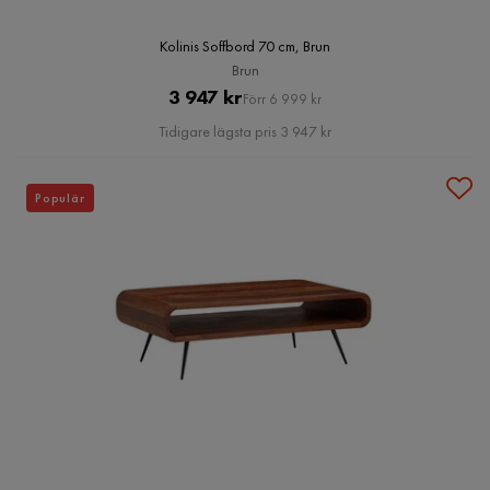
Kolinis Soffbord 70 cm, Brun
Brun
Pris
Original
3 947 kr
Förr 6 999 kr
Pris
Tidigare lägsta pris 3 947 kr
Populär