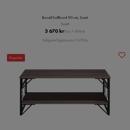
Bovall Soffbord 90 cm, Svart
Svart
Pris
Original
3 670 kr
Förr 7 499 kr
Pris
Tidigare lägsta pris 3 670 kr
Populär