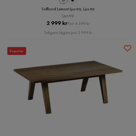
Soffbord Lemont Ljus trä, Ljus trä
Ljus trä
Pris
Original
2 999 kr
Förr 4 399 kr
Pris
Tidigare lägsta pris 2 999 kr
Populär