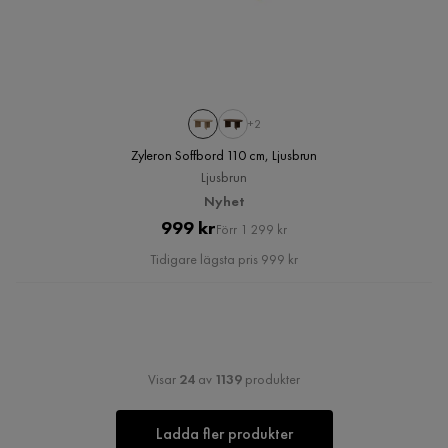
+2
Zyleron Soffbord 110 cm, Ljusbrun
Ljusbrun
Nyhet
Pris
Original
999 kr
Förr 1 299 kr
Pris
Tidigare lägsta pris 999 kr
Visar
24
av
1139
produkter
Ladda fler produkter