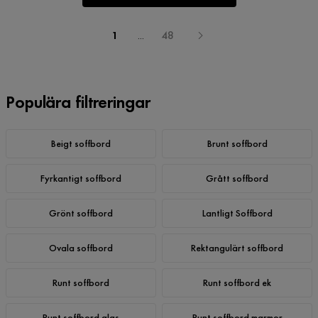
1
...
48
Populära filtreringar
Beigt soffbord
Brunt soffbord
Fyrkantigt soffbord
Grått soffbord
Grönt soffbord
Lantligt Soffbord
Ovala soffbord
Rektangulärt soffbord
Runt soffbord
Runt soffbord ek
Runt soffbord glas
Runt soffbord marmor