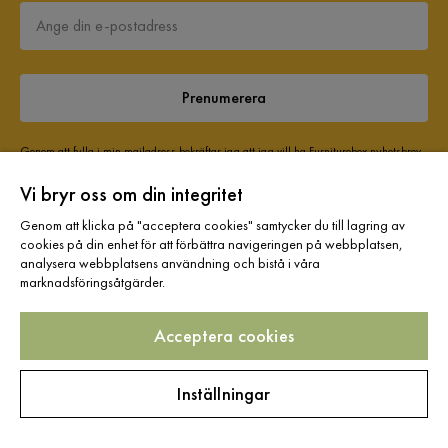
Prenumerera
Genom att fylla i min mailadress bekräftar jag att jag vill ha Furniturebox nyhetsbrev
och godkänner att Furniturebox behandlar mina personuppgifter för att kunna skicka
marknadsföringsmaterial som anpassats till mig enligt Furniturebox
Vi bryr oss om din integritet
Integritetspolicy
.
Ja, tack! Jag vill även skapa ett konto till Mina sidor.
Genom att klicka på "acceptera cookies" samtycker du till lagring av
cookies på din enhet för att förbättra navigeringen på webbplatsen,
Allt detta och mycket mer:
analysera webbplatsens användning och bistå i våra
marknadsföringsåtgärder.
•
Dina köp samlade på ett ställe
•
Personliga erbjudanden online & i butik
Acceptera cookies
•
Kostnadsfritt och helt digitalt
Inställningar
Hjälp & kontakt