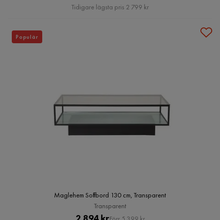
Pris
Tidigare lägsta pris 2 799 kr
Populär
Maglehem Soffbord 130 cm, Transparent
Transparent
Pris
Original
2 894 kr
Förr 5 399 kr