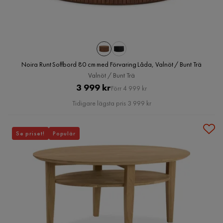
Noira Runt Soffbord 80 cm med Förvaring Låda, Valnöt / Bunt Trä
Valnöt / Bunt Trä
Pris
Original
3 999 kr
Förr 4 999 kr
Pris
Tidigare lägsta pris 3 999 kr
Se priset!
Populär