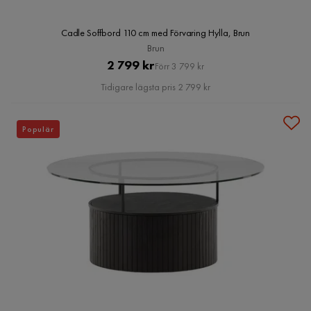
Cadle Soffbord 110 cm med Förvaring Hylla, Brun
Brun
Pris
Original
2 799 kr
Förr 3 799 kr
Pris
Tidigare lägsta pris 2 799 kr
Populär