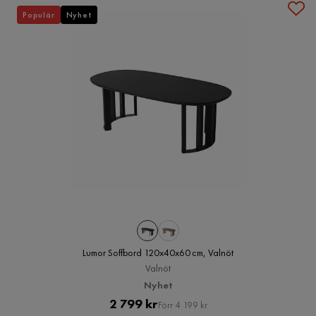
Populär
Nyhet
Lumor Soffbord 120x40x60 cm, Valnöt
Valnöt
Nyhet
Pris
Original
2 799 kr
Förr 4 199 kr