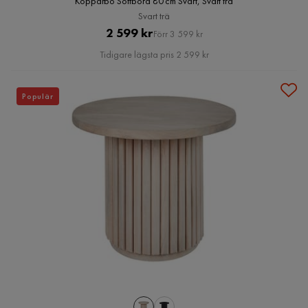
Kopparbo Soffbord 80 cm Svart, Svart trä
Svart trä
Pris
Original
2 599 kr
Förr 3 599 kr
Pris
Tidigare lägsta pris 2 599 kr
Populär