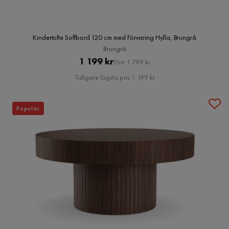
Kindertofte Soffbord 120 cm med Förvaring Hylla, Brungrå
Brungrå
Pris
Original
1 199 kr
Förr 1 799 kr
Pris
Tidigare lägsta pris 1 199 kr
Populär