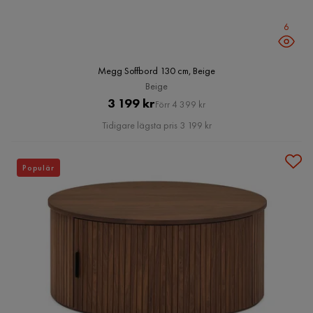
6
Megg Soffbord 130 cm, Beige
Beige
Pris
Original
3 199 kr
Förr 4 399 kr
Pris
Tidigare lägsta pris 3 199 kr
Populär