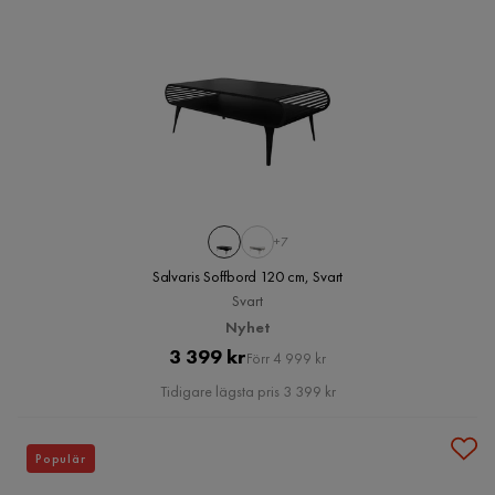
+7
Salvaris Soffbord 120 cm, Svart
Svart
Nyhet
Pris
Original
3 399 kr
Förr 4 999 kr
Pris
Tidigare lägsta pris 3 399 kr
Populär