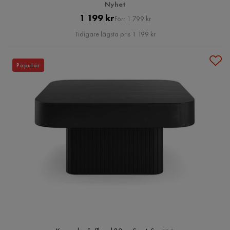
Nyhet
Pris
Original
1 199 kr
Förr 1 799 kr
Pris
Tidigare lägsta pris 1 199 kr
Populär