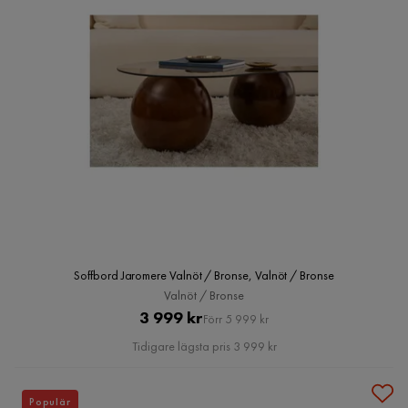
Soffbord Jaromere Valnöt / Bronse, Valnöt / Bronse
Valnöt / Bronse
Pris
Original
3 999 kr
Förr 5 999 kr
Pris
Tidigare lägsta pris 3 999 kr
Populär