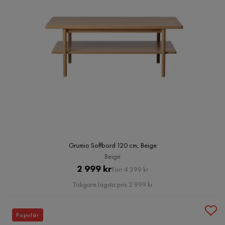
Grumio Soffbord 120 cm, Beige
Beige
Pris
Original
2 999 kr
Förr 4 399 kr
Pris
Tidigare lägsta pris 2 999 kr
Populär