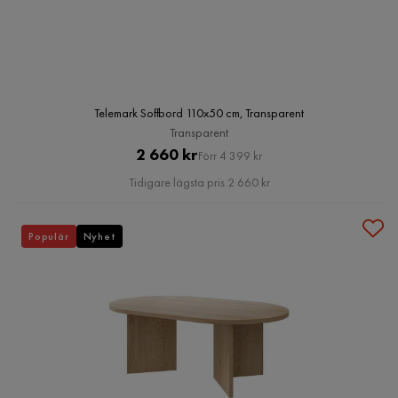
Telemark Soffbord 110x50 cm, Transparent
Transparent
Pris
Original
2 660 kr
Förr 4 399 kr
Pris
Tidigare lägsta pris 2 660 kr
Populär
Nyhet