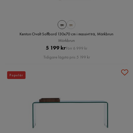
Kenton Ovalt Soffbord 130x70 cm i massivt trä, Mörkbrun
Mörkbrun
Pris
Original
5 199 kr
Förr 6 999 kr
Pris
Tidigare lägsta pris 5 199 kr
Populär