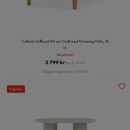
Cullman Soffbord 90 cm Ovalt med Förvaring Hylla, Ek
Ek
Se priset!
Pris
Original
3 799 kr
Förr 4 199 kr
Pris
Tidigare lägsta pris 3 799 kr
Populär