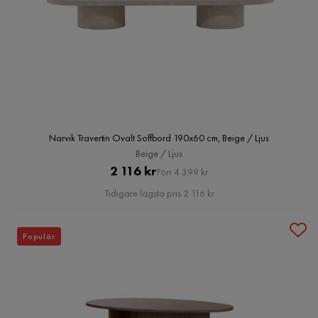
Narvik Travertin Ovalt Soffbord 190x60 cm, Beige / Ljus
Beige / Ljus
Pris
Original
2 116 kr
Förr 4 399 kr
Pris
Tidigare lägsta pris 2 116 kr
Populär