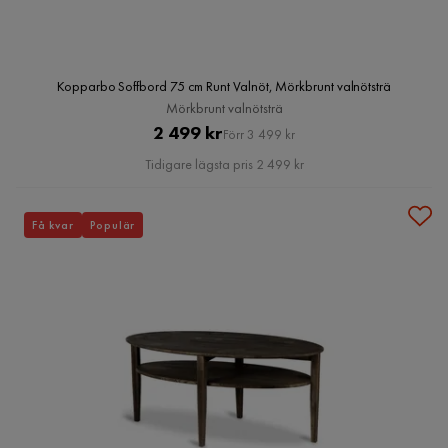
Kopparbo Soffbord 75 cm Runt Valnöt, Mörkbrunt valnötsträ
Mörkbrunt valnötsträ
Pris
Original
2 499 kr
Förr 3 499 kr
Pris
Tidigare lägsta pris 2 499 kr
Få kvar
Populär