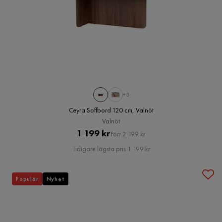
+3
Ceyra Soffbord 120 cm, Valnöt
Valnöt
Pris
Original
1 199 kr
Förr 2 199 kr
Pris
Tidigare lägsta pris 1 199 kr
Populär
Nyhet