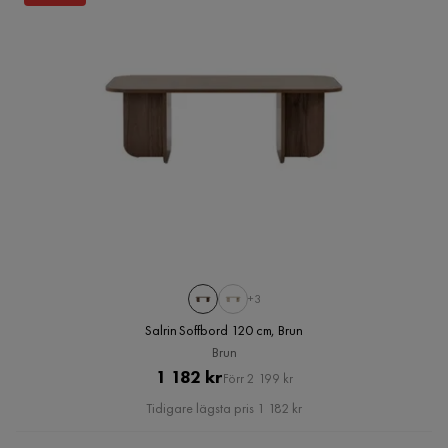
+3
Salrin Soffbord 120 cm, Brun
Brun
Pris
Original
1 182 kr
Förr 2 199 kr
Pris
Tidigare lägsta pris 1 182 kr