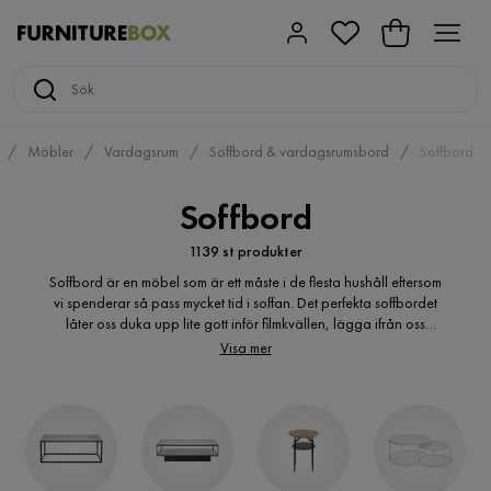
Möbler
Vardagsrum
Soffbord & vardagsrumsbord
Soffbord
Soffbord
1139 st produkter
Soffbord är en möbel som är ett måste i de flesta hushåll eftersom
vi spenderar så pass mycket tid i soffan. Det perfekta soffbordet
låter oss duka upp lite gott inför filmkvällen, lägga ifrån oss
tidningen eller boken efter läsningen och har dessutom gott om
Visa mer
plats för några fina dekorationer.