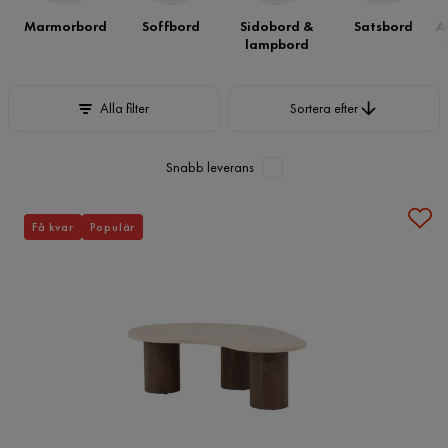
Marmorbord
Soffbord
Sidobord &
Satsbord
A
lampbord
Sortera efter
Alla filter
Sortera efter
Snabb leverans
Få kvar
Populär