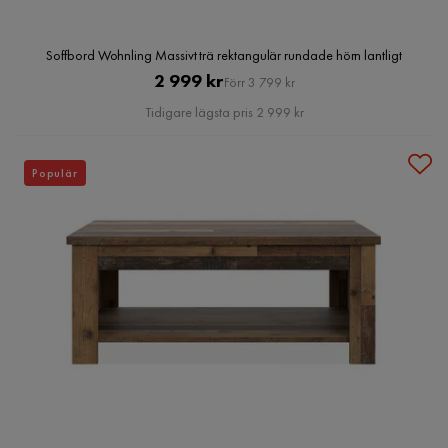
Soffbord Wohnling Massivt trä rektangulär rundade hörn lantligt
Pris
Original
2 999 kr
Förr 3 799 kr
Pris
Tidigare lägsta pris 2 999 kr
Populär