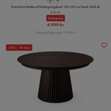
Peyra Runt Matbord förlängningsbart 120-220 cm Fanér, Rökt ek
Rökt ek
Kampanj
Rabatterat
4 999 kr
Pris
Tidigare lägsta pris 7 999 kr
-33%
Få kvar