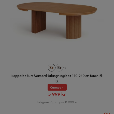
+3
Kopparbo Runt Matbord förlängningsbart 140-240 cm Fanér, Ek
Ek
Kampanj
Rabatterat
5 999 kr
Pris
Tidigare lägsta pris 8 999 kr