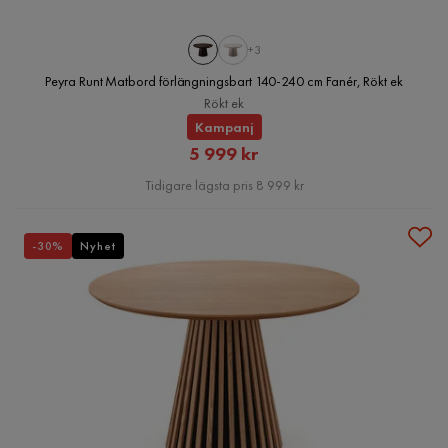
+3
Peyra Runt Matbord förlängningsbart 140-240 cm Fanér, Rökt ek
Rökt ek
Kampanj
Rabatterat
5 999 kr
Pris
Tidigare lägsta pris 8 999 kr
-30%
Nyhet