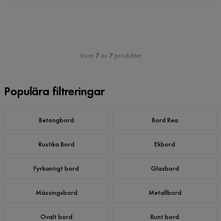
Visar
7
av
7
produkter
Populära filtreringar
Betongbord
Bord Rea
Rustika Bord
Ekbord
Fyrkantigt bord
Glasbord
Mässingsbord
Metallbord
Ovalt bord
Runt bord