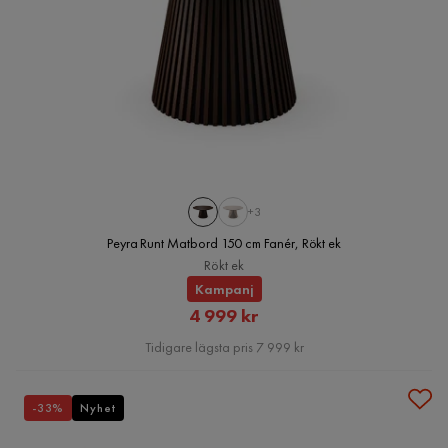
+3
Peyra Runt Matbord 150 cm Fanér, Rökt ek
Rökt ek
Kampanj
Rabatterat
4 999 kr
Pris
Tidigare lägsta pris 7 999 kr
-33%
Nyhet