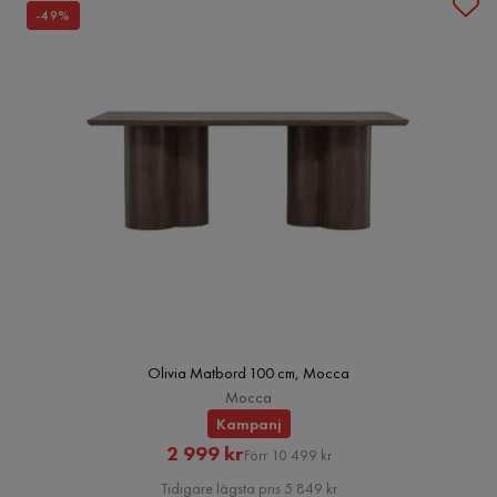
-49%
Olivia Matbord 100 cm, Mocca
Mocca
Kampanj
Rabatterat
Original
2 999 kr
Förr 10 499 kr
Pris
Pris
Tidigare lägsta pris 5 849 kr