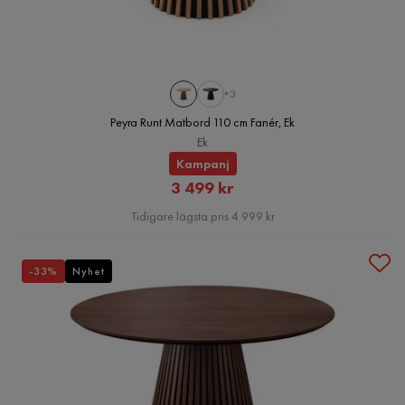
+3
Peyra Runt Matbord 110 cm Fanér, Ek
Ek
Kampanj
Rabatterat
3 499 kr
Pris
Tidigare lägsta pris 4 999 kr
-33%
Nyhet