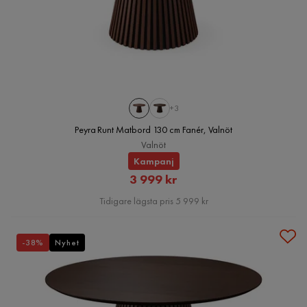
+3
Peyra Runt Matbord 130 cm Fanér, Valnöt
Valnöt
Kampanj
Rabatterat
3 999 kr
Pris
Tidigare lägsta pris 5 999 kr
-38%
Nyhet