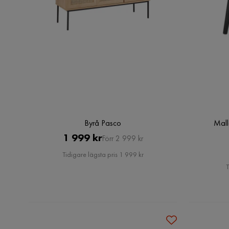
Byrå Pasco
Mall
Pris
Original
1 999 kr
Förr 2 999 kr
Pris
Tidigare lägsta pris 1 999 kr
T