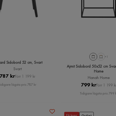
+1
ard Sidobord 52 cm, Svart
Ajmit Sidobord 50x52 cm Sva
Svart
Home
Pris
Original
787 kr
Förr 1 199 kr
Hanah Home
Pris
Pris
Original
799 kr
idigare lägsta pris 787 kr
Förr 1 199 k
Pris
Tidigare lägsta pris 799 
Få kvar
Outlet