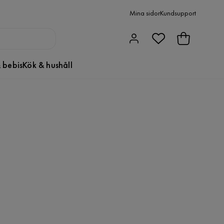
Mina sidor
Kundsupport
 bebis
Kök & hushåll