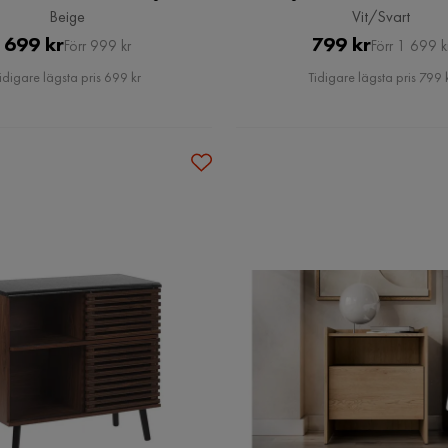
Beige
Vit/Svart
Pris
Original
Pris
Original
699 kr
799 kr
Förr 999 kr
Förr 1 699 k
Pris
Pris
idigare lägsta pris 699 kr
Tidigare lägsta pris 799 