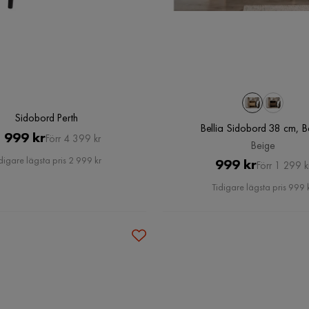
Sidobord Perth
Bellia Sidobord 38 cm, B
Pris
Original
 999 kr
Förr 4 399 kr
Beige
Pris
digare lägsta pris 2 999 kr
Pris
Original
999 kr
Förr 1 299 k
Pris
Tidigare lägsta pris 999 