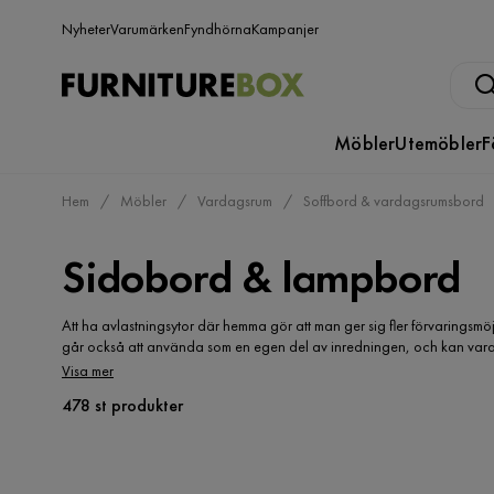
Nyheter
Varumärken
Fyndhörna
Kampanjer
Möbler
Utemöbler
F
Hem
Möbler
Vardagsrum
Soffbord & vardagsrumsbord
Sidobord & lampbord
Att ha avlastningsytor där hemma gör att man ger sig fler förvaringsmöjl
går också att använda som en egen del av inredningen, och kan vara 
en vägg, eller användas som skiljedel för att dela upp rummet. Här kan
Visa mer
göra ditt köp på nätet kan du enkelt jämföra många olika produkter på 
478 st produkter