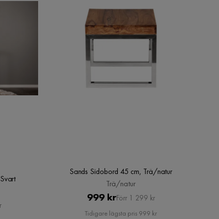
Sands Sidobord 45 cm, Trä/natur
Svart
Trä/natur
Pris
Original
999 kr
Förr 1 299 kr
r
Pris
Tidigare lägsta pris 999 kr