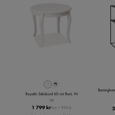
Burningha
Royalin Sidobord 60 cm Runt, Vit
Vit
Pris
Original
1 799 kr
2
Förr 1 999 kr
Pris