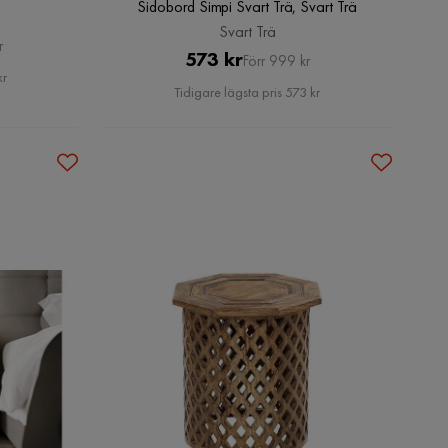
Sidobord Simpi Svart Trä, Svart Trä
Svart Trä
r
Pris
Original
573 kr
Förr 999 kr
kr
Pris
Tidigare lägsta pris 573 kr