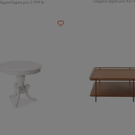
Pris
Tidigare lägsta pris 827 
digare lägsta pris 2 999 kr