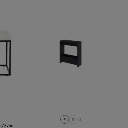
+2
it/Svart