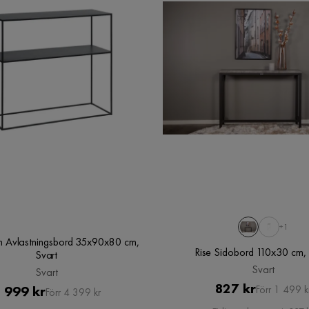
+1
m Avlastningsbord 35x90x80 cm,
Rise Sidobord 110x30 cm, 
Svart
Svart
Svart
Pris
Original
827 kr
Pris
Original
 999 kr
Förr 1 499 k
Förr 4 399 kr
Pris