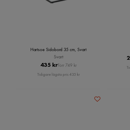
Hartsoe Sidobord 35 cm, Svart
Svart
2
Pris
Original
435 kr
Förr 749 kr
Ti
Pris
Tidigare lägsta pris 435 kr