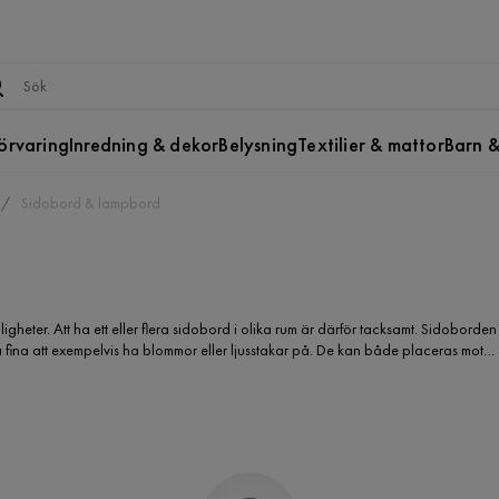
örvaring
Inredning & dekor
Belysning
Textilier & mattor
Barn &
Sidobord & lampbord
igheter. Att ha ett eller flera sidobord i olika rum är därför tacksamt. Sidoborden
fina att exempelvis ha blommor eller ljusstakar på. De kan både placeras mot
 du smidigt köpa sidobord direkt på nätet som levereras hem till dig. Genom att
en kort tid, för att se vad som passar dina önskemål bäst.