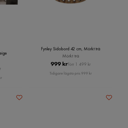
Fynley Sidobord 42 cm, Mörkt trä
eige
Mörkt trä
Pris
Original
999 kr
Förr 1 499 kr
r
Pris
Tidigare lägsta pris 999 kr
kr