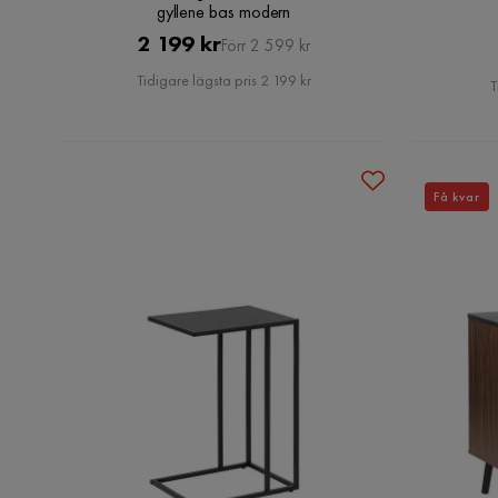
gyllene bas modern
Pris
Original
2 199 kr
Förr 2 599 kr
Pris
Tidigare lägsta pris 2 199 kr
T
Få kvar