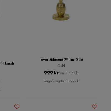
Favor Sidobord 29 cm, Guld
rt, Hanah
Guld
Pris
Original
999 kr
Förr 1 499 kr
Pris
Tidigare lägsta pris 999 kr
r
kr