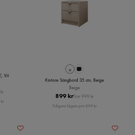
, Vit
Kintore Sängbord 35 cm, Beige
Beige
kr
Pris
Original
899 kr
Förr 999 kr
 kr
Pris
Tidigare lägsta pris 899 kr