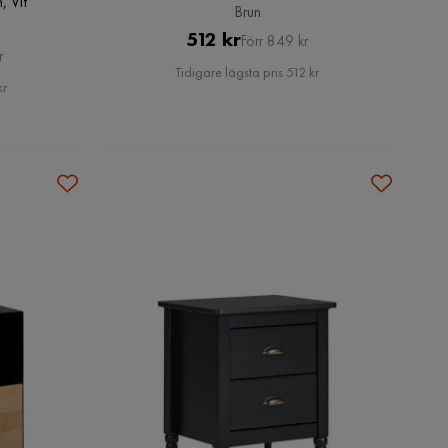
, Vit
Brun
Pris
Original
512 kr
Förr 849 kr
r
Pris
Tidigare lägsta pris 512 kr
kr