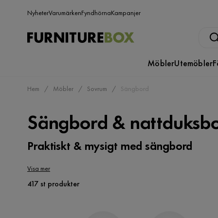
Nyheter
Varumärken
Fyndhörna
Kampanjer
Möbler
Utemöbler
F
Hem
Möbler
Sovrum
Sängbord
Sängbord & nattduksb
Praktiskt & mysigt med sängbord
Visa mer
417 st produkter