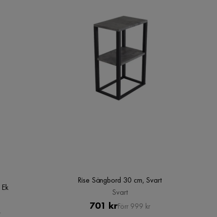
Rise Sängbord 30 cm, Svart
 Ek
Svart
Pris
Original
701 kr
Förr 999 kr
r