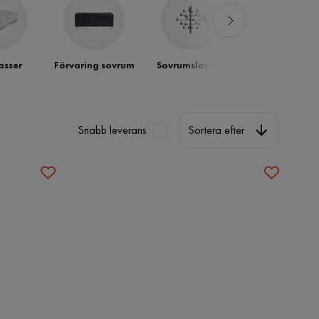
sser
Förvaring sovrum
Sovrumslampa
Möbelset för
sovrum
Sortera efter
Snabb leverans
Sortera efter