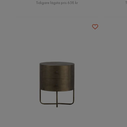
Pris
Tidigare lägsta pris 658 kr
T