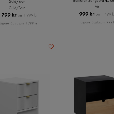
Berriaren Sängbord 45 cm
Guld/Brun
Vit
Guld/Brun
Pris
Original
999 kr
Pris
Original
 799 kr
Förr 1 499 k
Förr 1 999 kr
Pris
Pris
Tidigare lägsta pris 999 
digare lägsta pris 1 799 kr