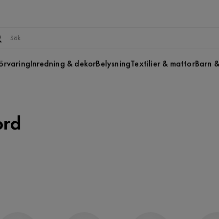
örvaring
Inredning & dekor
Belysning
Textilier & mattor
Barn &
ord