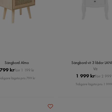
Sängbord Almo
Sängbord vit 3 lådor LANE
Pris
Original
Vit
799 kr
Förr 1 199 kr
Pris
Original
1 999 kr
Pris
Förr 2 999 
idigare lägsta pris 799 kr
Pris
Tidigare lägsta pris 1 999