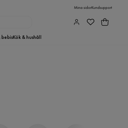
Mina sidor
Kundsupport
 bebis
Kök & hushåll