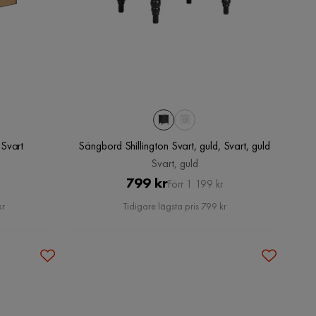
Svart
Sängbord Shillington Svart, guld, Svart, guld
Svart, guld
Pris
Original
799 kr
Förr 1 199 kr
Pris
kr
Tidigare lägsta pris 799 kr