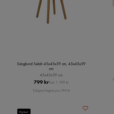
Sängbord Selah 45x45x59 cm, 45x45x59
cm
45x45x59 cm
T
Pris
Original
799 kr
Förr 1 199 kr
Pris
Tidigare lägsta pris 799 kr
Nyhet