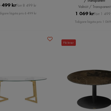
/ Transparent
Pris
Original
 499 kr
Förr 8 499 kr
Valnöt / Transparent
Pris
Pris
Original
1 069 kr
digare lägsta pris 6 499 kr
Förr 1 499 
Pris
Tidigare lägsta pris 1 069
Få kvar