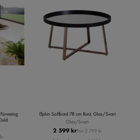
Förvaring
Elphin Soffbord 78 cm Runt, Glas/Svart
Guld
Glas/Svart
Pris
Original
2 599 kr
Förr 2 799 kr
kr
Pris