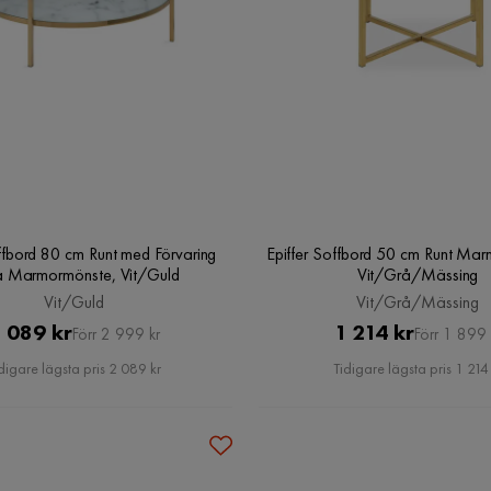
offbord 80 cm Runt med Förvaring
Epiffer Soffbord 50 cm Runt Mar
a Marmormönste, Vit/Guld
Vit/Grå/Mässing
Vit/Guld
Vit/Grå/Mässing
Pris
Original
Pris
Original
 089 kr
1 214 kr
Förr 2 999 kr
Förr 1 899 
Pris
Pris
digare lägsta pris 2 089 kr
Tidigare lägsta pris 1 214 