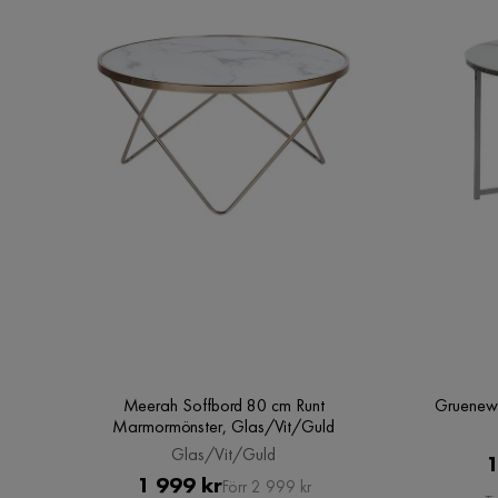
Meerah Soffbord 80 cm Runt
Gruenewa
Marmormönster, Glas/Vit/Guld
Glas/Vit/Guld
1
Pris
Original
1 999 kr
Förr 2 999 kr