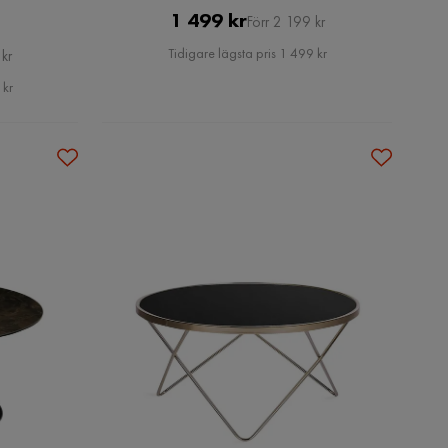
Pris
Original
1 499 kr
Förr 2 199 kr
Pris
Tidigare lägsta pris 1 499 kr
kr
 kr