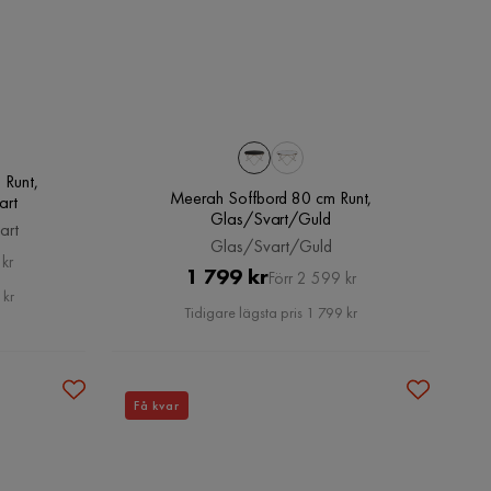
 Runt,
Meerah Soffbord 80 cm Runt,
art
Glas/Svart/Guld
art
Glas/Svart/Guld
kr
Pris
Original
1 799 kr
Förr 2 599 kr
 kr
Pris
Tidigare lägsta pris 1 799 kr
Få kvar