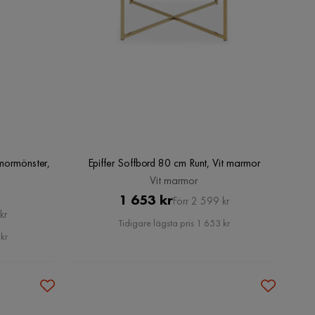
mormönster,
Epiffer Soffbord 80 cm Runt, Vit marmor
Vit marmor
Pris
Original
1 653 kr
Förr 2 599 kr
kr
Pris
Tidigare lägsta pris 1 653 kr
kr