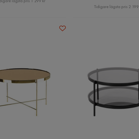
digare lägsta pris 1 299 kr
Pris
Tidigare lägsta pris 2 199