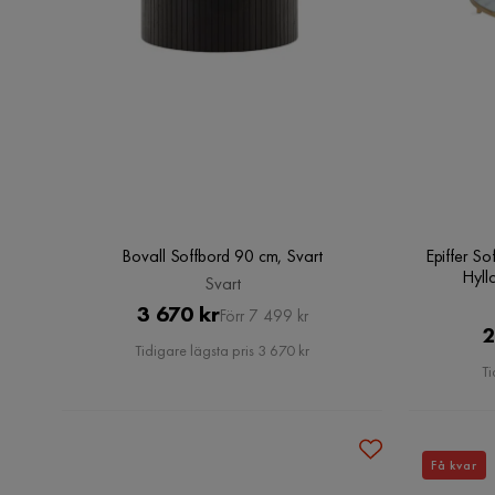
Bovall Soffbord 90 cm, Svart
Epiffer S
Hyll
Svart
Pris
Original
3 670 kr
Förr 7 499 kr
2
Pris
Tidigare lägsta pris 3 670 kr
Ti
Få kvar