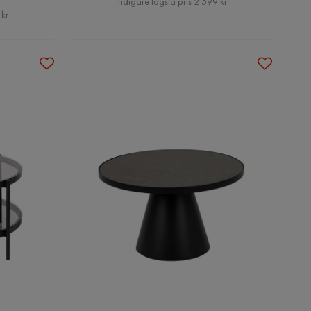
Tidigare lägsta pris 2 599 kr
 kr