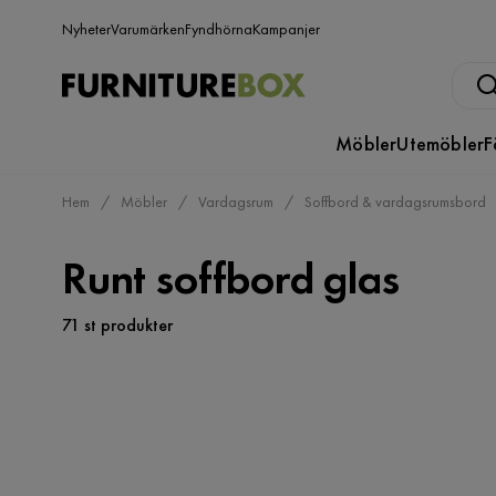
Nyheter
Varumärken
Fyndhörna
Kampanjer
Möbler
Utemöbler
F
Hem
Möbler
Vardagsrum
Soffbord & vardagsrumsbord
Runt soffbord glas
71 st produkter