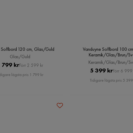
 Soffbord 120 cm, Glas/Guld
Vanduyne Soffbord 100 cm
Keramik/Glas/Brun/Sv
Glas/Guld
Keramik/Glas/Brun/Sv
Pris
Original
 799 kr
Förr 2 599 kr
Pris
Original
5 399 kr
Förr 6 999 
Pris
digare lägsta pris 1 799 kr
Pris
Tidigare lägsta pris 5 399