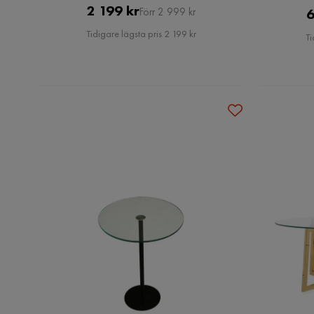
Pris
Original
2 199 kr
Förr 2 999 kr
6
Pris
Tidigare lägsta pris 2 199 kr
Ti