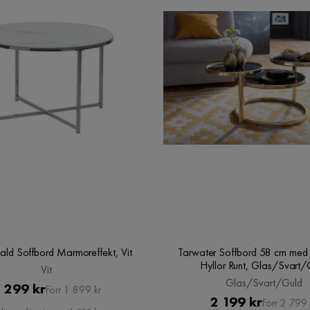
ld Soffbord Marmoreffekt, Vit
Tarwater Soffbord 58 cm med 
Hyllor Runt, Glas/Svart/
Vit
Glas/Svart/Guld
Pris
Original
 299 kr
Förr 1 899 kr
Pris
Original
2 199 kr
Förr 2 799 
Pris