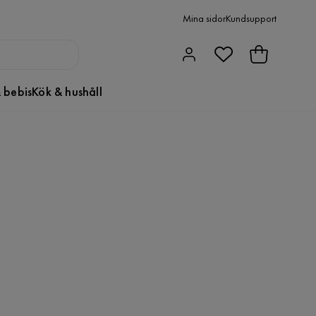
Mina sidor
Kundsupport
 bebis
Kök & hushåll