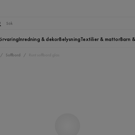
örvaring
Inredning & dekor
Belysning
Textilier & mattor
Barn &
Soffbord
Runt soffbord glas