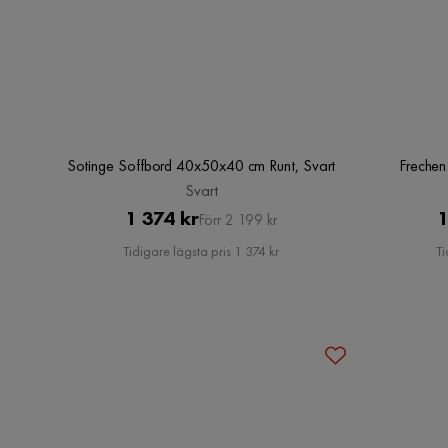
Sotinge Soffbord 40x50x40 cm Runt, Svart
Frechen
Svart
Pris
Original
1 374 kr
1
Förr 2 199 kr
Pris
Tidigare lägsta pris 1 374 kr
Ti