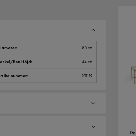
iameter
:
80 cm
ockel/Ben Höjd
:
44 cm
rtikelnummer
:
951119
Def