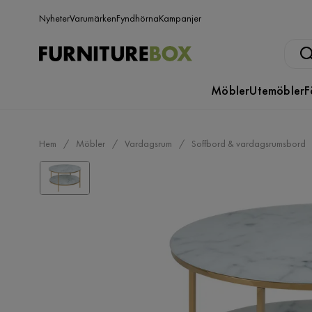
Nyheter
Varumärken
Fyndhörna
Kampanjer
Möbler
Utemöbler
F
Hem
Möbler
Vardagsrum
Soffbord & vardagsrumsbord