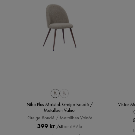
Nibe Plus Matstol, Greige Bouclé /
Viktor Ma
Metallben Valnöt
K
Greige Bouclé / Metallben Valnöt
Pris
Original
399 kr
/st
Förr 699 kr
T
Pris