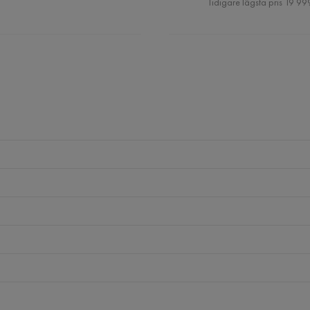
Tidigare lägsta pris 19 999