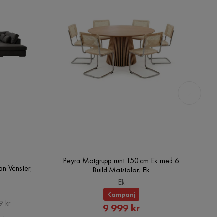
Peyra Matgrupp runt 150 cm Ek med 6
Pe
n Vänster,
Build Matstolar, Ek
Ek
Kampanj
9 kr
Rabatterat
9 999 kr