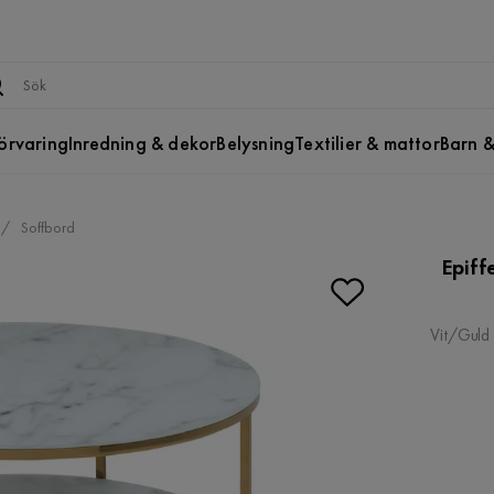
örvaring
Inredning & dekor
Belysning
Textilier & mattor
Barn &
Soffbord
Epiff
Vit/Guld