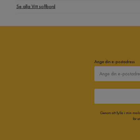
Se alla Vitt soffbord
Ange din e-postadress
Genom att fylla i min mail
för 