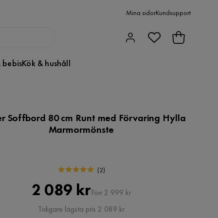
Mina sidor
Kundsupport
 bebis
Kök & hushåll
er Soffbord 80 cm Runt med Förvaring Hylla
Marmormönste
(
2
)
Pris
Original
2 089 kr
Förr 2 999 kr
Pris
Tidigare lägsta pris 2 089 kr