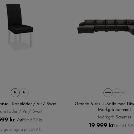
+2
tstol, Konstläder / Vit / Svart
Grande 6-sits U-Soffa med Diva
Mörkgrå Sammet
onstläder / Vit / Svart
Mörkgrå Sammet
Pris
Original
599 kr
/st
Förr 699 kr
Pris
Original
19 999 kr
Förr 31 99
Pris
idigare lägsta pris 599 kr
Pris