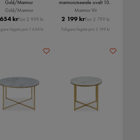
Guld/Marmor
marmorutseende ovalt 100
cm med förvaringshylla,
Guld/Marmor
Marmor Vit
Bauhaus-stil Marmor Vit,
Pris
Original
Pris
Original
 654 kr
2 199 kr
Förr 2 999 kr
Förr 2 799 kr
Marmor Vit
Pris
Pris
igare lägsta pris 1 654 kr
Tidigare lägsta pris 2 199 kr