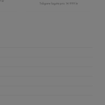
 kr
Pris
Tidigare lägsta pris 14 999 kr