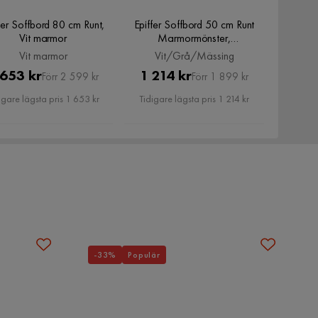
fer Soffbord 80 cm Runt,
Epiffer Soffbord 50 cm Runt
Vit marmor
Marmormönster,
Vit/Grå/Mässing
Vit marmor
Vit/Grå/Mässing
Pris
Original
Pris
Original
 653 kr
1 214 kr
Förr 2 599 kr
Förr 1 899 kr
Pris
Pris
igare lägsta pris 1 653 kr
Tidigare lägsta pris 1 214 kr
-33%
Populär