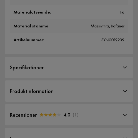
Materialutseende
:
Trä
Material stomme
:
Massivt trä,Träfaner
Artikelnummer
:
SYN0019239
Specifikationer
Artikelnummer:
SYN0019239
Produktinformation
Storlek
Höjd
45 cm
Recensioner
4.0
(
1
)
Sockel/Ben Höjd
20 cm
4.0
5
☆
Bredd
120 cm
4
☆