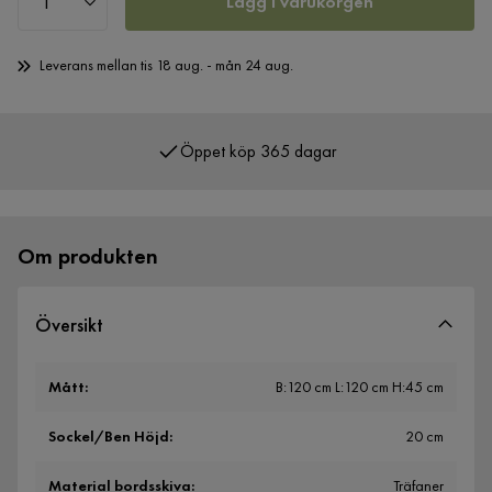
Lägg i varukorgen
Leverans mellan tis 18 aug. - mån 24 aug.
Öppet köp 365 dagar
Om produkten
Översikt
Mått
:
B:120 cm L:120 cm H:45 cm
Sockel/Ben Höjd
:
20 cm
Material bordsskiva
:
Träfaner