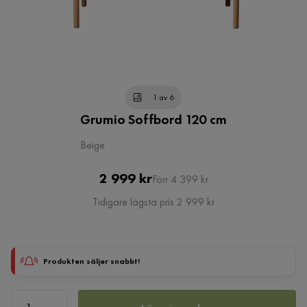
1 av 6
Grumio Soffbord 120 cm
Beige
Pris
Original
2 999 kr
Förr 4 399 kr
Pris
Tidigare lägsta pris 2 999 kr
Produkten säljer snabbt!