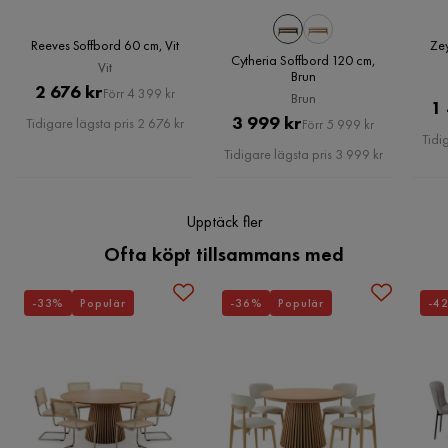
Förlängningsbart
Nej
Reeves Soffbord 60 cm, Vit
Zey
Cytheria Soffbord 120 cm,
Vit
Brun
Pris
Original
2 676 kr
Övrigt
Förr 4 399 kr
Brun
1
Pris
Pris
Original
3 999 kr
Tidigare lägsta pris 2 676 kr
Förr 5 999 kr
Färg
Beige
Tidi
Pris
Tidigare lägsta pris 3 999 kr
Färgnamn
Beige
Upptäck fler
Färg ben
Beige
Ofta köpt tillsammans med
Form
Rektangulär
-33%
Populär
-36%
Populär
-4
Iläggsskiva ingår
Nej
Serie
Grumio