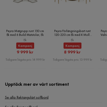
Peyra Matgrupp runt 150 cm
Peyra Förlängningsbart runt
Peyr
Ek med 6 Build Matstolar, Ek
120-220 cm Ek med 4 Molly
Valn
Matstolar, Ek
Ek
Ek
Kampanj
Kampanj
Rabatterat
Rabatterat
9 999 kr
8 999 kr
Pris
Pris
Tidigare lägsta pris 14 999 kr
Tidigare lägsta pris 13 999 kr
Tidig
Upptäck mer av vårt sortiment
Se alla Rektangulärt soffbord