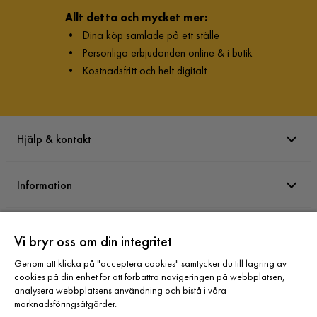
Allt detta och mycket mer:
•
Dina köp samlade på ett ställe
•
Personliga erbjudanden online & i butik
•
Kostnadsfritt och helt digitalt
Hjälp & kontakt
Information
Varumärken
Vi bryr oss om din integritet
Genom att klicka på "acceptera cookies" samtycker du till lagring av
Sortiment
cookies på din enhet för att förbättra navigeringen på webbplatsen,
analysera webbplatsens användning och bistå i våra
marknadsföringsåtgärder.