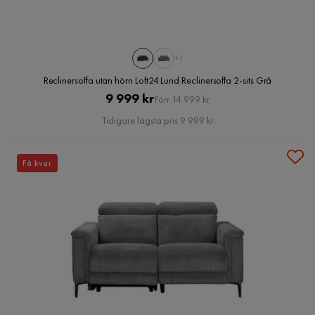
+1
Reclinersoffa utan hörn Loft24 Lund Reclinersoffa 2-sits Grå
Pris
Original
9 999 kr
Förr 14 999 kr
Pris
Tidigare lägsta pris 9 999 kr
Få kvar