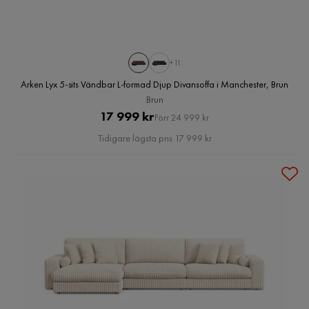
+11
Arken Lyx 5-sits Vändbar L-formad Djup Divansoffa i Manchester, Brun
Brun
Pris
Original
17 999 kr
Förr 24 999 kr
Pris
Tidigare lägsta pris 17 999 kr