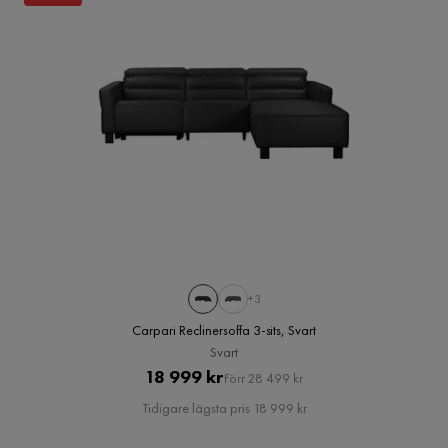
+3
Carpari Reclinersoffa 3-sits, Svart
Svart
Pris
Original
18 999 kr
Förr 28 499 kr
Pris
Tidigare lägsta pris 18 999 kr