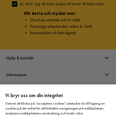
Ja, tack! Jag vill även skapa ett konto till Mina sidor.
Allt detta och mycket mer:
•
Dina köp samlade på ett ställe
•
Personliga erbjudanden online & i butik
•
Kostnadsfritt och helt digitalt
Hjälp & kontakt
Information
Varumärken
Vi bryr oss om din integritet
Genom att klicka på "acceptera cookies" samtycker du till lagring av
Sortiment
cookies på din enhet för att förbättra navigeringen på webbplatsen,
analysera webbplatsens användning och bistå i våra