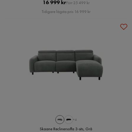
Pris
Original
16 999 kr
Förr 25 499 kr
Pris
Tidigare lägsta pris 16 999 kr
+4
Skaane Reclinersoffa 3-sits, Grå