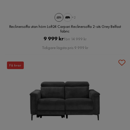
+2
Reclinersoffa utan hörn Loft24 Carpari Reclinersoffa 2-sits Grey Belfast
fabric
Pris
Original
9 999 kr
Förr 14 999 kr
Pris
Tidigare lägsta pris 9 999 kr
Få kvar