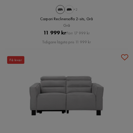
+2
Carpari Reclinersoffa 2-sits, Grå
Grå
Pris
Original
11 999 kr
Förr 17 999 kr
Pris
Tidigare lägsta pris 11 999 kr
Få kvar