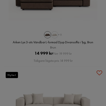
+11
Arken Lyx 3-sits Vändbar L-formad Djup Divansoffa i Tyg, Brun
Brun
Pris
Original
14 999 kr
Förr 19 999 kr
Pris
Tidigare lägsta pris 14 999 kr
Nyhet