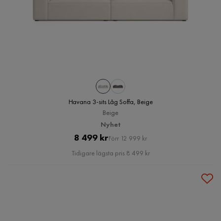
Havana 3-sits Låg Soffa, Beige
Beige
Nyhet
Pris
Original
8 499 kr
Förr 12 999 kr
Pris
Tidigare lägsta pris 8 499 kr