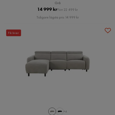
Grå
Pris
Original
14 999 kr
Förr 22 499 kr
Pris
Tidigare lägsta pris 14 999 kr
Få kvar
+4