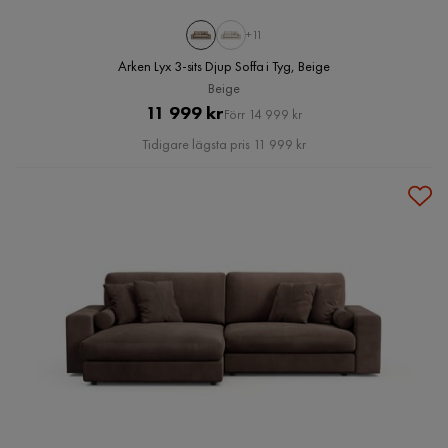
+11
Arken Lyx 3-sits Djup Soffa i Tyg, Beige
Beige
Pris
Original
11 999 kr
Förr 14 999 kr
Pris
Tidigare lägsta pris 11 999 kr