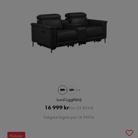
+4
Lund Liggfåtölj
Pris
Original
16 999 kr
Förr 25 499 kr
Pris
Tidigare lägsta pris 16 999 kr
Få kvar