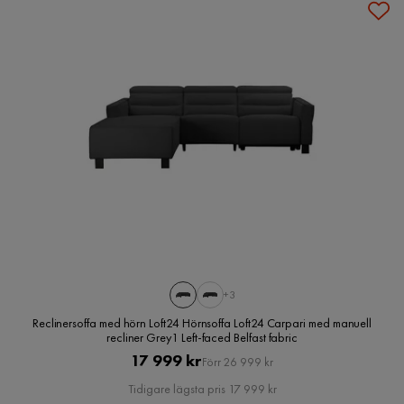
+3
Reclinersoffa med hörn Loft24 Hörnsoffa Loft24 Carpari med manuell
recliner Grey1 Left-faced Belfast fabric
Pris
Original
17 999 kr
Förr 26 999 kr
Pris
Tidigare lägsta pris 17 999 kr