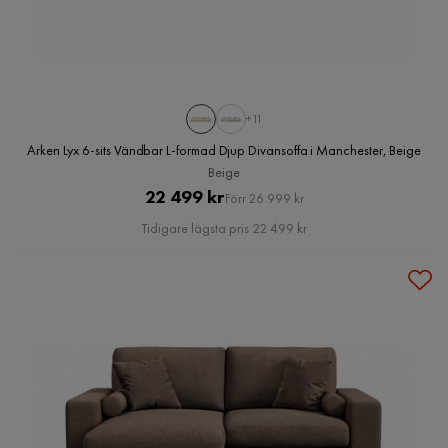
+11
Arken Lyx 6-sits Vändbar L-formad Djup Divansoffa i Manchester, Beige
Beige
Pris
Original
22 499 kr
Förr 26 999 kr
Pris
Tidigare lägsta pris 22 499 kr