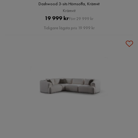
Dashwood 3-sits Hörnsoffa, Krämvit
Krämvit
Pris
Original
19 999 kr
Förr 29 999 kr
Pris
Tidigare lägsta pris 19 999 kr