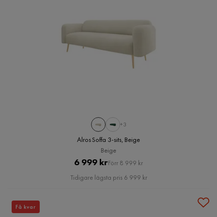
+3
Alros Soffa 3-sits, Beige
Beige
Pris
Original
6 999 kr
Förr 8 999 kr
Pris
Tidigare lägsta pris 6 999 kr
Få kvar