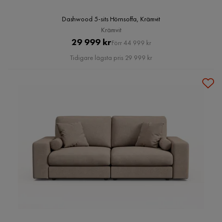
Dashwood 5-sits Hörnsoffa, Krämvit
Krämvit
Pris
Original
29 999 kr
Förr 44 999 kr
Pris
Tidigare lägsta pris 29 999 kr