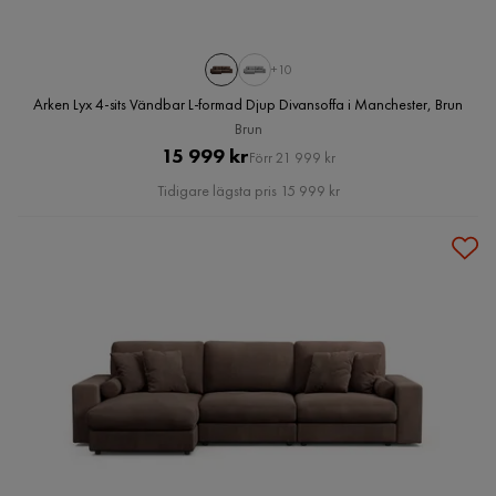
+10
Arken Lyx 4-sits Vändbar L-formad Djup Divansoffa i Manchester, Brun
Brun
Pris
Original
15 999 kr
Förr 21 999 kr
Pris
Tidigare lägsta pris 15 999 kr