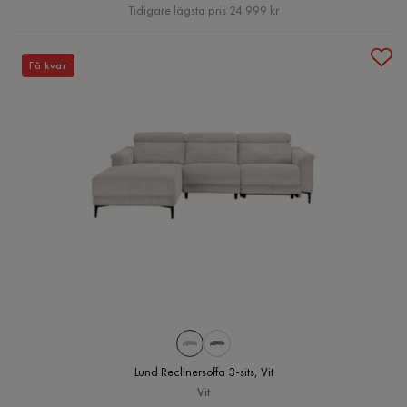
Pris
Tidigare lägsta pris 24 999 kr
Få kvar
Lund Reclinersoffa 3-sits, Vit
Vit