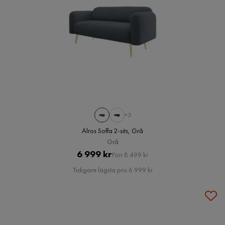
+3
Alros Soffa 2-sits, Grå
Grå
Pris
Original
6 999 kr
Förr 8 499 kr
Pris
Tidigare lägsta pris 6 999 kr