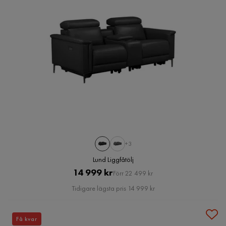
+3
Lund Liggfåtölj
Pris
Original
14 999 kr
Förr 22 499 kr
Pris
Tidigare lägsta pris 14 999 kr
Få kvar