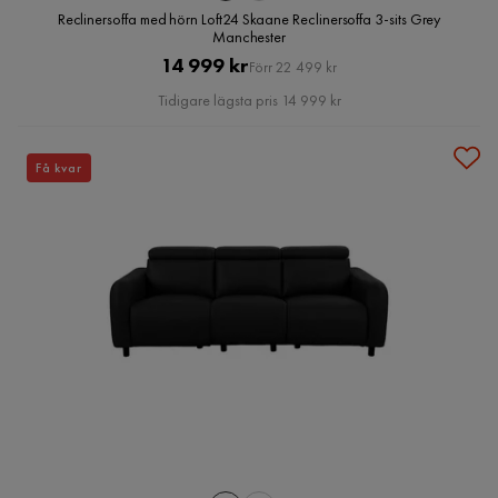
Reclinersoffa med hörn Loft24 Skaane Reclinersoffa 3-sits Grey
Manchester
Pris
Original
14 999 kr
Förr 22 499 kr
Pris
Tidigare lägsta pris 14 999 kr
Få kvar