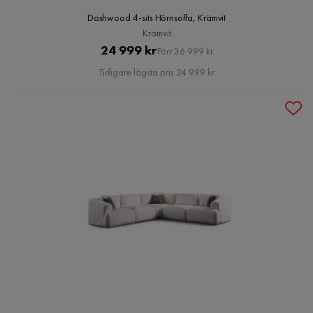
Dashwood 4-sits Hörnsoffa, Krämvit
Krämvit
Pris
Original
24 999 kr
Förr 36 999 kr
Pris
Tidigare lägsta pris 24 999 kr