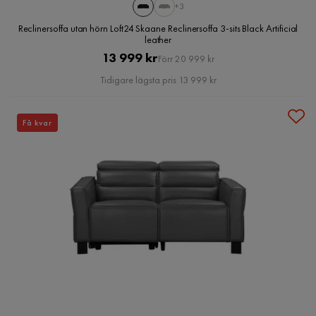
+3
Reclinersoffa utan hörn Loft24 Skaane Reclinersoffa 3-sits Black Artificial
leather
Pris
Original
13 999 kr
Förr 20 999 kr
Pris
Tidigare lägsta pris 13 999 kr
Få kvar