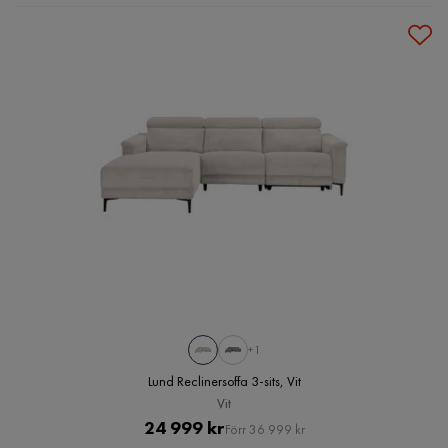
+1
Lund Reclinersoffa 3-sits, Vit
Vit
Pris
Original
24 999 kr
Förr 36 999 kr