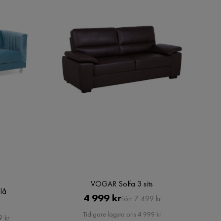
VOGAR Soffa 3 sits
Blå
Pris
Original
4 999 kr
Förr 7 499 kr
Pris
Tidigare lägsta pris 4 999 kr
9 kr