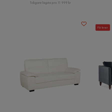
Pris
Tidigare lägsta pris 11 999 kr
Få kvar