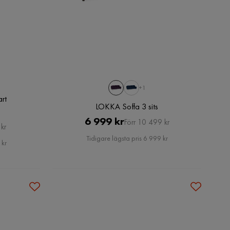
+1
art
LOKKA Soffa 3 sits
Pris
Original
6 999 kr
Förr 10 499 kr
kr
Pris
Tidigare lägsta pris 6 999 kr
 kr