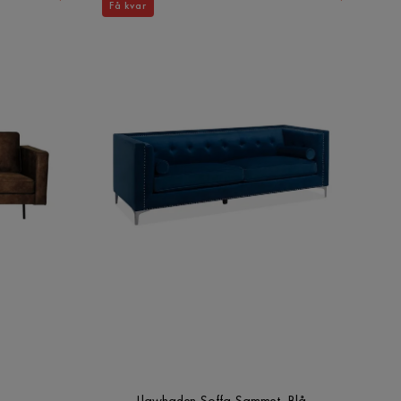
Få kvar
Llawhaden Soffa Sammet, Blå