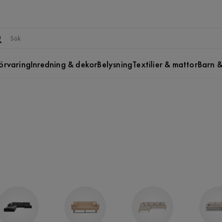
örvaring
Inredning & dekor
Belysning
Textilier & mattor
Barn &