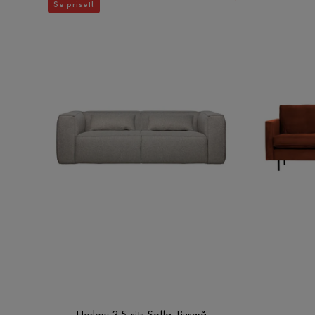
Se priset!
Harlow 3,5-sits Soffa, Ljusgrå