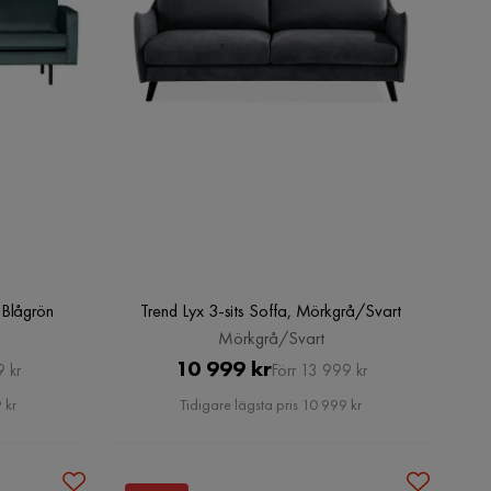
 Blågrön
Trend Lyx 3-sits Soffa, Mörkgrå/Svart
Mörkgrå/Svart
Pris
Original
10 999 kr
9 kr
Förr 13 999 kr
Pris
 kr
Tidigare lägsta pris 10 999 kr