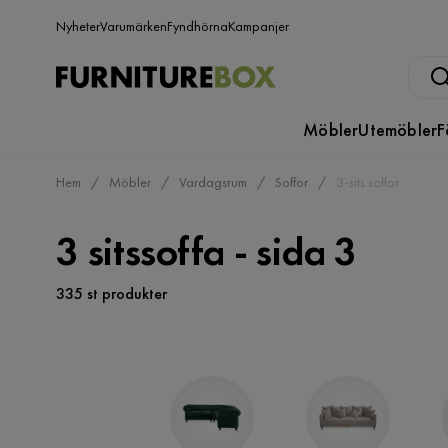
Nyheter
Varumärken
Fyndhörna
Kampanjer
Möbler
Utemöbler
F
Hem
Möbler
Vardagsrum
Soffor
3-sits soffor
3 sitssoffa - sida 3
335 st produkter