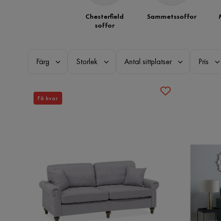
Chesterfield
Sammetssoffor
soffor
Färg
Storlek
Antal sittplatser
Pris
Få kvar