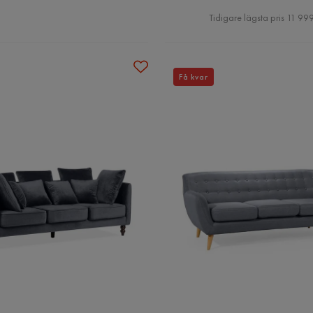
Pris
Tidigare lägsta pris 11 999
Få kvar