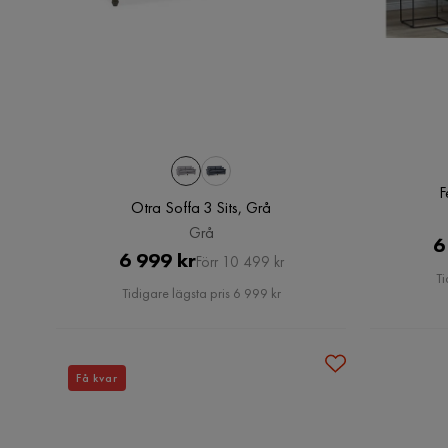
F
Otra Soffa 3 Sits, Grå
Grå
6
Pris
Original
6 999 kr
Förr 10 499 kr
Ti
Pris
Tidigare lägsta pris 6 999 kr
Få kvar