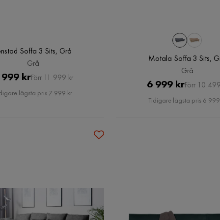
enstad Soffa 3 Sits, Grå
Motala Soffa 3 Sits, G
Grå
Grå
Pris
Original
 999 kr
Förr 11 999 kr
Pris
Original
6 999 kr
Förr 10 499
Pris
digare lägsta pris 7 999 kr
Pris
Tidigare lägsta pris 6 999