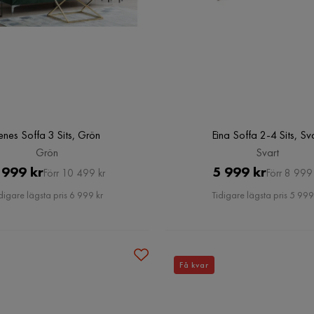
enes Soffa 3 Sits, Grön
Eina Soffa 2-4 Sits, Sv
Grön
Svart
Pris
Original
Pris
Original
 999 kr
5 999 kr
Förr 10 499 kr
Förr 8 999 
Pris
Pris
digare lägsta pris 6 999 kr
Tidigare lägsta pris 5 999
Få kvar