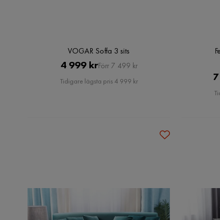
VOGAR Soffa 3 sits
F
Pris
Original
4 999 kr
Förr 7 499 kr
7
Pris
Tidigare lägsta pris 4 999 kr
Ti