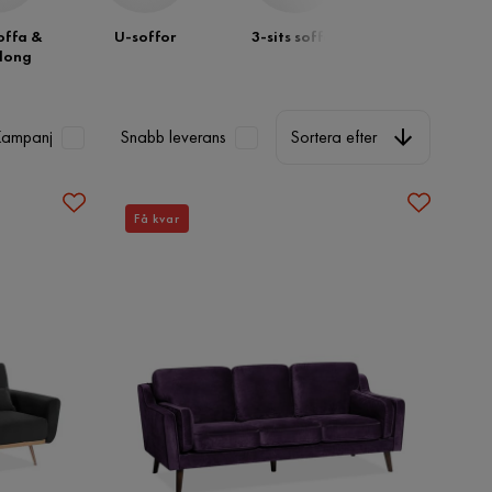
offa &
U-soffor
3-sits soffor
2-sits soffor
long
Sortera efter
Kampanj
Snabb leverans
Sortera efter
Få kvar