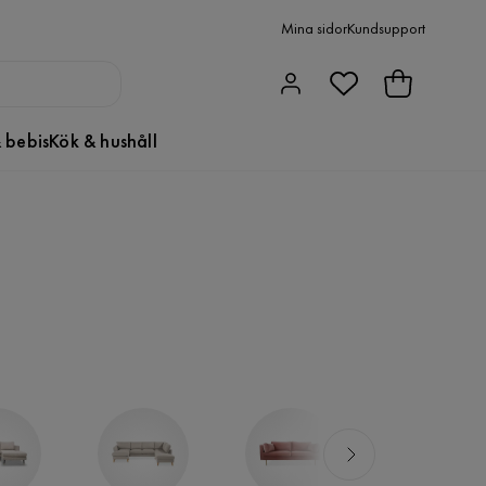
Mina sidor
Kundsupport
 bebis
Kök & hushåll