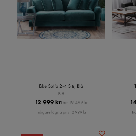
Eike Soffa 2-4 Sits, Blå
Blå
Pris
Original
12 999 kr
14
Förr 19 499 kr
Pris
Tidigare lägsta pris 12 999 kr
Ti