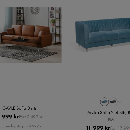
+3
GAVLE Soffa 3 sits
Arvika Soffa 2-4 Sits, 
Pris
Original
 999 kr
Förr 7 499 kr
Blå
Pris
digare lägsta pris 4 999 kr
Pris
Original
11 999 kr
Förr 17 99