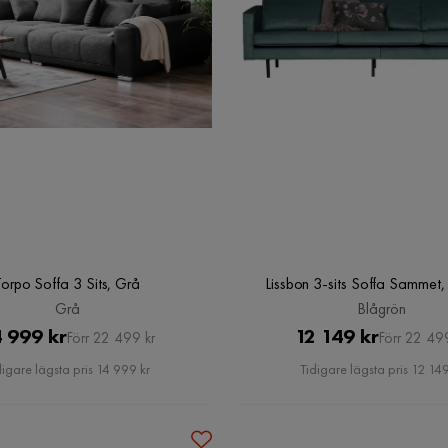
Torpo Soffa 3 Sits, Grå
Lissbon 3-sits Soffa Sammet,
Grå
Blågrön
Pris
Original
Pris
Original
 999 kr
12 149 kr
Förr 22 499 kr
Förr 22 49
Pris
Pris
digare lägsta pris 14 999 kr
Tidigare lägsta pris 12 149