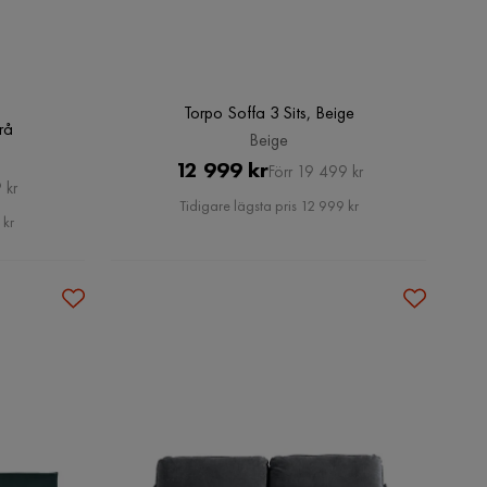
Torpo Soffa 3 Sits, Beige
rå
Beige
Pris
Original
12 999 kr
Förr 19 499 kr
 kr
Pris
Tidigare lägsta pris 12 999 kr
 kr