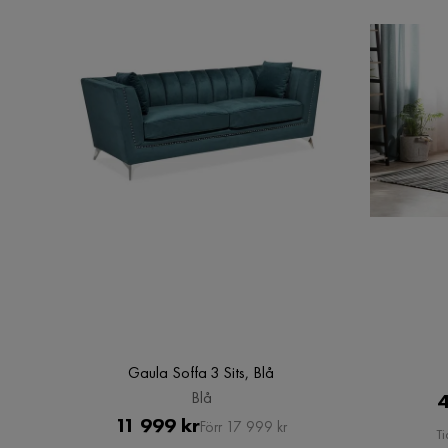
Gaula Soffa 3 Sits, Blå
Blå
4
Pris
Original
11 999 kr
Förr 17 999 kr
Ti