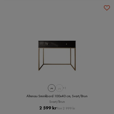
+1
Altenau Sminkbord 100x40 cm, Svart/Brun
Svart/Brun
Pris
Original
2 599 kr
Förr 2 999 kr