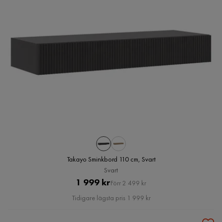
Takayo Sminkbord 110 cm, Svart
Svart
Pris
Original
1 999 kr
Förr 2 499 kr
Pris
Tidigare lägsta pris 1 999 kr