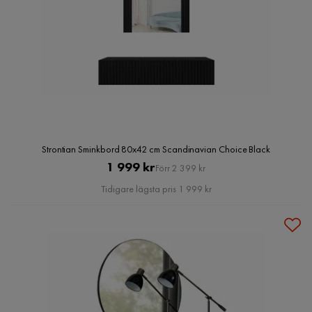
Strontian Sminkbord 80x42 cm Scandinavian Choice Black
Pris
Original
1 999 kr
Förr 2 399 kr
Pris
Tidigare lägsta pris 1 999 kr