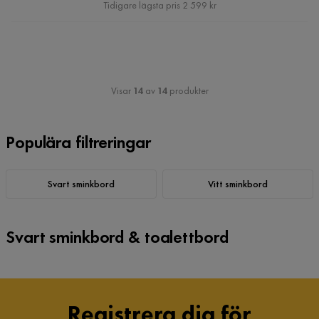
Pris
Tidigare lägsta pris 2 599 kr
Visar
14
av
14
produkter
Populära filtreringar
Svart sminkbord
Vitt sminkbord
Svart sminkbord & toalettbord
Registrera dig för