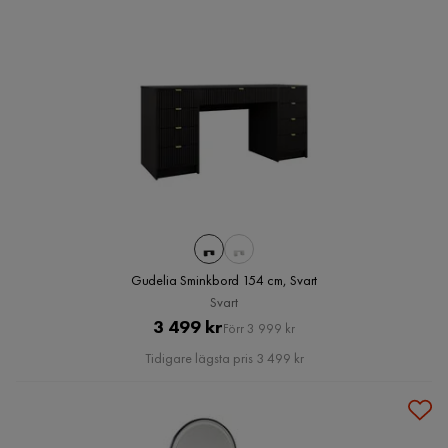
Gudelia Sminkbord 154 cm, Svart
Svart
Pris
Original
3 499 kr
Förr 3 999 kr
Pris
Tidigare lägsta pris 3 499 kr