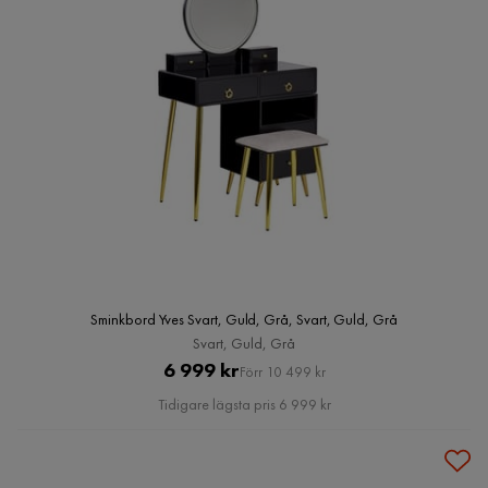
Sminkbord Yves Svart, Guld, Grå, Svart, Guld, Grå
Svart, Guld, Grå
Pris
Original
6 999 kr
Förr 10 499 kr
Pris
Tidigare lägsta pris 6 999 kr