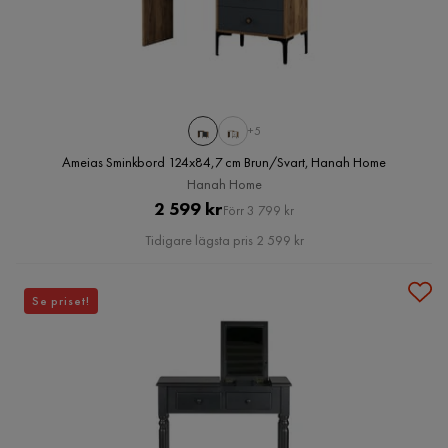
+5
Ameias Sminkbord 124x84,7 cm Brun/Svart, Hanah Home
Hanah Home
Pris
Original
2 599 kr
Förr 3 799 kr
Pris
Tidigare lägsta pris 2 599 kr
Se priset!