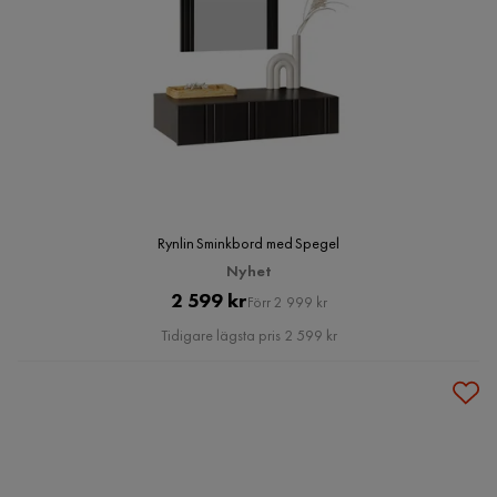
Rynlin Sminkbord med Spegel
Nyhet
Pris
Original
2 599 kr
Förr 2 999 kr
Pris
Tidigare lägsta pris 2 599 kr