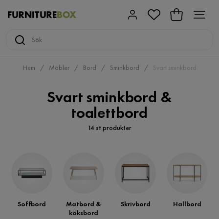
Hem
Möbler
Bord
Sminkbord
Svart sminkbord
Svart sminkbord &
toalettbord
14 st produkter
Soffbord
Matbord &
Skrivbord
Hallbord
köksbord