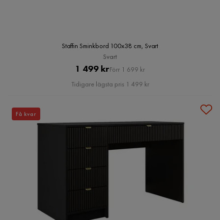
Staffin Sminkbord 100x38 cm, Svart
Svart
Pris
Original
1 499 kr
Förr 1 699 kr
Pris
Tidigare lägsta pris 1 499 kr
Få kvar