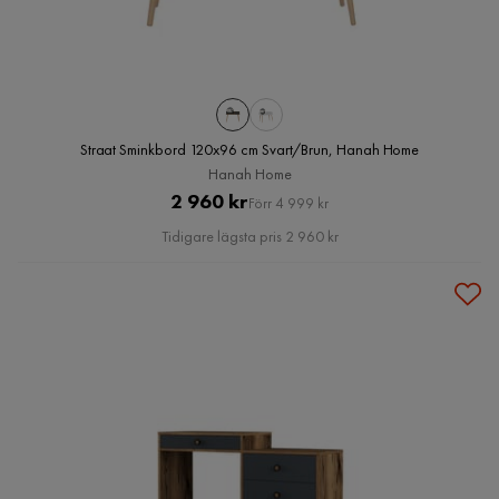
Straat Sminkbord 120x96 cm Svart/Brun, Hanah Home
Hanah Home
Pris
Original
2 960 kr
Förr 4 999 kr
Pris
Tidigare lägsta pris 2 960 kr