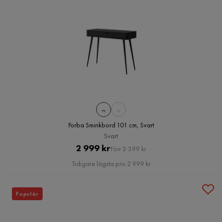
Forba Sminkbord 101 cm, Svart
Svart
Pris
Original
2 999 kr
Förr 3 399 kr
Pris
Tidigare lägsta pris 2 999 kr
Populär