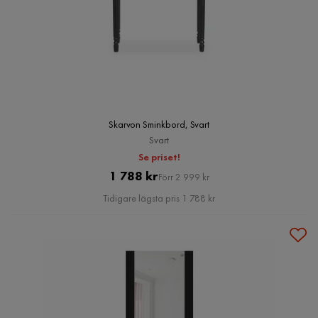
Skarvon Sminkbord, Svart
Svart
Se priset!
Pris
Original
1 788 kr
Förr 2 999 kr
Pris
Tidigare lägsta pris 1 788 kr