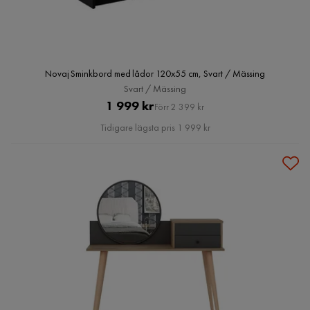
Novaj Sminkbord med lådor 120x55 cm, Svart / Mässing
Svart / Mässing
Pris
Original
1 999 kr
Förr 2 399 kr
Pris
Tidigare lägsta pris 1 999 kr