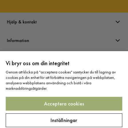
Hjälp & kontakt
Information
Varumärken
Vi bryr oss om din integritet
Genom att klicka på "acceptera cookies" samtycker du till lagring av
Sortiment
cookies på din enhet för att förbättra navigeringen på webbplatsen,
analysera webbplatsens användning och bistå i våra
marknadsföringsåtgärder.
Acceptera cookies
Följ oss
Inställningar