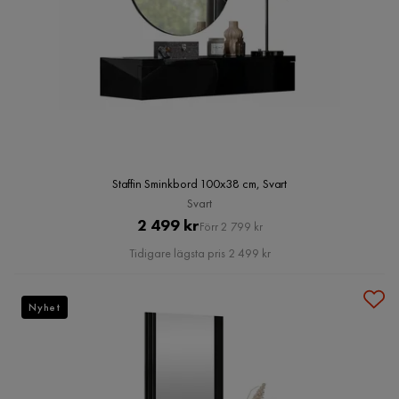
Staffin Sminkbord 100x38 cm, Svart
Svart
Pris
Original
2 499 kr
Förr 2 799 kr
Pris
Tidigare lägsta pris 2 499 kr
Nyhet