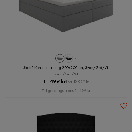
+4
Skaftå Kontinentalsäng 200x200 cm, Svart/Grå/Vit
Svart/Grå/Vit
Pris
Original
11 499 kr
Förr 12 999 kr
Pris
Tidigare lägsta pris 11 499 kr