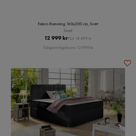
Esteiro Ramsäng 160x200 cm, Svart
Svart
Pris
Original
12 999 kr
Förr 14 499 kr
Pris
Tidigare lägsta pris 12 999 kr