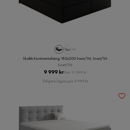
+4
Skaftå Kontinentalsäng 180x200 Svart/Vit, Svart/Vit
Svart/Vit
Pris
Original
9 999 kr
Förr 11 999 kr
Pris
Tidigare lägsta pris 9 999 kr