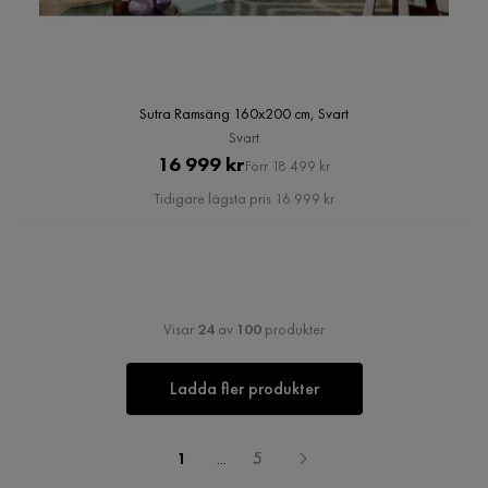
Sutra Ramsäng 160x200 cm, Svart
Svart
Pris
Original
16 999 kr
Förr 18 499 kr
Pris
Tidigare lägsta pris 16 999 kr
Visar
24
av
100
produkter
Ladda fler produkter
1
...
5