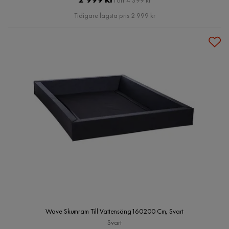
Förr 4 399 kr
Pris
Tidigare lägsta pris 2 999 kr
Wave Skumram Till Vattensäng160200 Cm, Svart
Svart