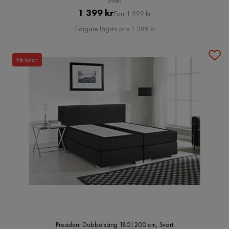
Svart
Pris
Original
1 399 kr
Förr 1 999 kr
Pris
Tidigare lägsta pris 1 399 kr
Få kvar
President Dubbelsäng 180|200 cm, Svart