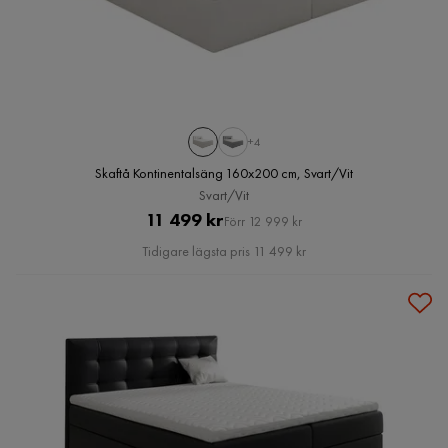
+4
Skaftå Kontinentalsäng 160x200 cm, Svart/Vit
Svart/Vit
Pris
Original
11 499 kr
Förr 12 999 kr
Pris
Tidigare lägsta pris 11 499 kr