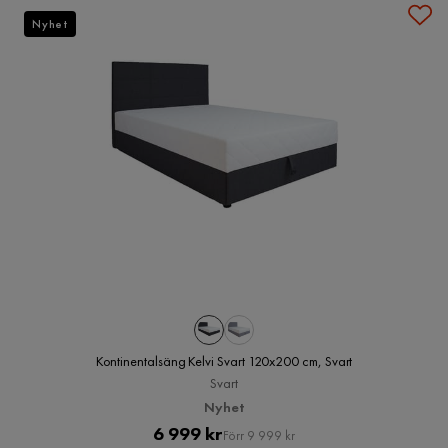
Nyhet
Kontinentalsäng Kelvi Svart 120x200 cm, Svart
Svart
Nyhet
Pris
Original
6 999 kr
Förr 9 999 kr