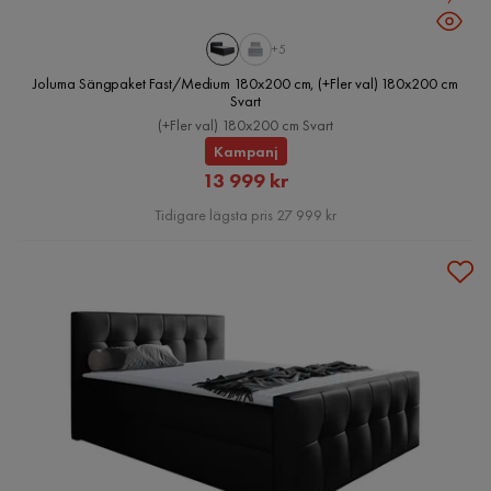
+5
Joluma Sängpaket Fast/Medium 180x200 cm, (+Fler val) 180x200 cm
Svart
(+Fler val) 180x200 cm Svart
Kampanj
Rabatterat
13 999 kr
Pris
Tidigare lägsta pris 27 999 kr