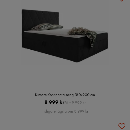
Kintore Kontinentalsäng 180x200 cm
Pris
Original
8 999 kr
Förr 9 999 kr
Pris
Tidigare lägsta pris 8 999 kr