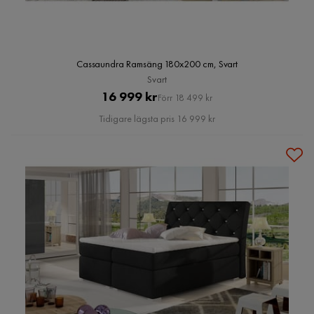
Cassaundra Ramsäng 180x200 cm, Svart
Svart
Pris
Original
16 999 kr
Förr 18 499 kr
Pris
Tidigare lägsta pris 16 999 kr