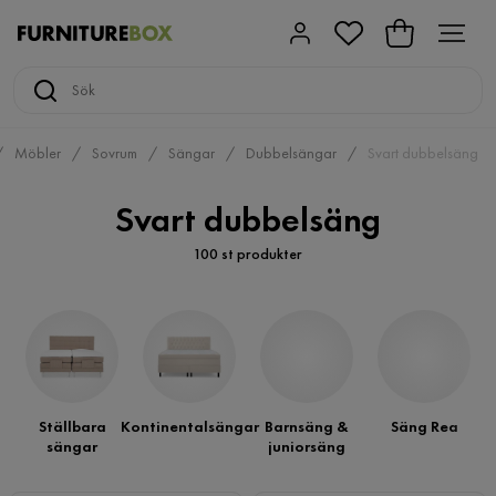
Möbler
Sovrum
Sängar
Dubbelsängar
Svart dubbelsäng
Svart dubbelsäng
100 st produkter
Ställbara
Kontinentalsängar
Barnsäng &
Säng Rea
sängar
juniorsäng