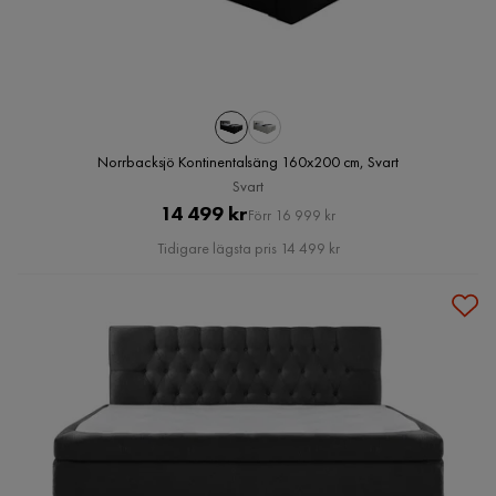
Norrbacksjö Kontinentalsäng 160x200 cm, Svart
Svart
Pris
Original
14 499 kr
Förr 16 999 kr
Pris
Tidigare lägsta pris 14 499 kr