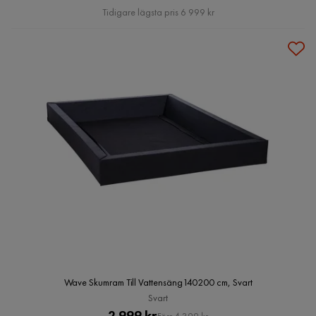
Pris
Tidigare lägsta pris 6 999 kr
Wave Skumram Till Vattensäng140200 cm, Svart
Svart
Pris
Original
2 999 kr