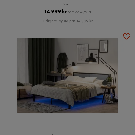
Svart
Pris
Original
14 999 kr
Förr 22 499 kr
Pris
Tidigare lägsta pris 14 999 kr