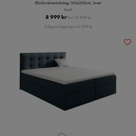
Ella Kontinentalsäng 160x200cm, Svart
Svart
Pris
Original
8 999 kr
Förr 10 999 kr
Pris
Tidigare lägsta pris 8 999 kr