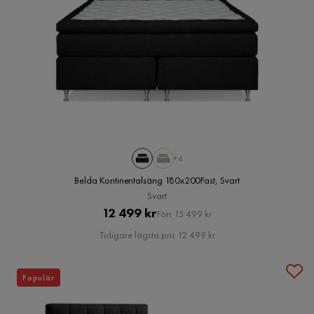
+4
Belda Kontinentalsäng 180x200Fast, Svart
Svart
Pris
Original
12 499 kr
Förr 15 499 kr
Pris
Tidigare lägsta pris 12 499 kr
Populär