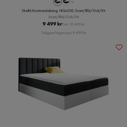
+4
Skaftå Kontinentalsäng 140x200, Svart/Blå/Grå/Vit
Svart/Blå/Grå/Vit
Pris
Original
9 499 kr
Förr 10 499 kr
Pris
Tidigare lägsta pris 9 499 kr