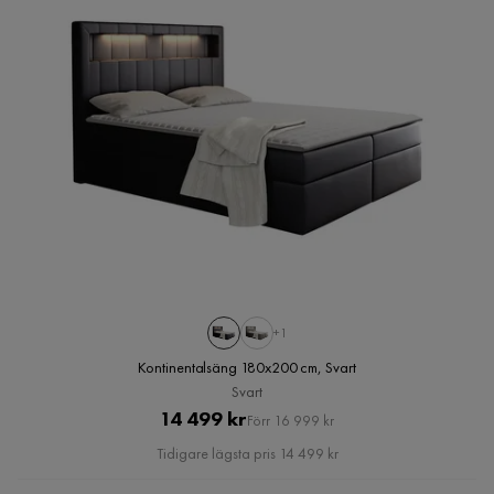
+1
Kontinentalsäng 180x200 cm, Svart
Svart
Pris
Original
14 499 kr
Förr 16 999 kr
Pris
Tidigare lägsta pris 14 499 kr