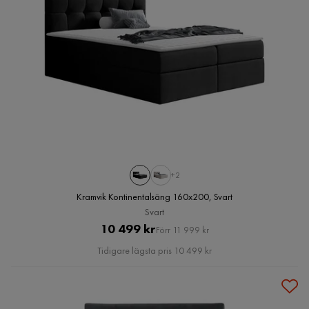
+2
Kramvik Kontinentalsäng 160x200, Svart
Svart
Pris
Original
10 499 kr
Förr 11 999 kr
Pris
Tidigare lägsta pris 10 499 kr