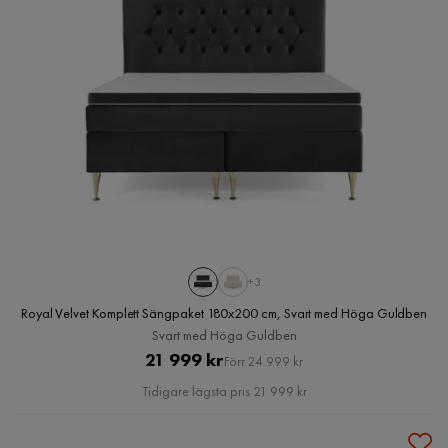
+3
Royal Velvet Komplett Sängpaket 180x200 cm, Svart med Höga Guldben
Svart med Höga Guldben
Pris
Original
21 999 kr
Förr 24 999 kr
Pris
Tidigare lägsta pris 21 999 kr