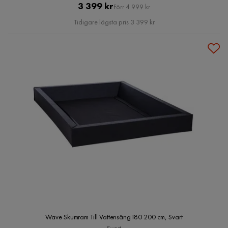
Pris
Original
3 399 kr
Förr 4 999 kr
Pris
Tidigare lägsta pris 3 399 kr
Wave Skumram Till Vattensäng180 200 cm, Svart