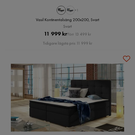
+1
Vasil Kontinentalsäng 200x200, Svart
Svart
Pris
Original
11 999 kr
Förr 13 499 kr
Pris
Tidigare lägsta pris 11 999 kr