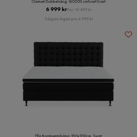
Clamart Dubbelsäng 160200 cmSvart Svart
Pris
Original
6 999 kr
Förr 10 499 kr
Pris
Tidigare lägsta pris 6 999 kr
Ella Kontinentalsäng 180x200cm, Svart